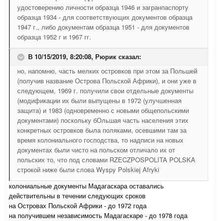
удостоверению личности образца 1946 и загранпаспорту
образца 1934 - для соответствующих документов образца
1947 г., либо документам образца 1951 - для документов
образца 1952 г и 1967 гг.
В 10/15/2019, 8:20:08,
Рюрик
сказал:
но, напомню, часть мелких островков при этом за Польшей
(получив название Острова Польской Африки), и они уже в
следующем, 1969 г. получили свои отдельные документы
(модификации их были выпущены в 1972 (улучшенная
защита) и 1983 (одновременно с новыми общепольскими
документами) поскольку бОльшая часть населения этих
конкретных островков была поляками, осевшими там за
время колониального господства, то надписи на новых
документах были чисто на польском отличало их от
польских то, что под словами RZECZPOSPOLITA POLSKA
строкой ниже были слова Wyspy Polskiej Afryki
колониальные документы Мадагаскара оставались
действительны в течении следующих сроков
на Островах Польской Африки - до 1972 года
на получившем независимость Мадагаскаре - до 1978 года