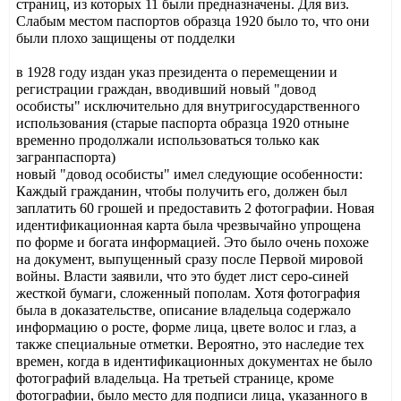
страниц, из которых 11 были предназначены. Для виз.
Слабым местом паспортов образца 1920 было то, что они
были плохо защищены от подделки
в 1928 году издан указ президента о перемещении и
регистрации граждан, вводивший новый "довод
особисты" исключительно для внутригосударственного
использования (старые паспорта образца 1920 отныне
временно продолжали использоваться только как
загранпаспорта)
новый "довод особисты" имел следующие особенности:
Каждый гражданин, чтобы получить его, должен был
заплатить 60 грошей и предоставить 2 фотографии. Новая
идентификационная карта была чрезвычайно упрощена
по форме и богата информацией. Это было очень похоже
на документ, выпущенный сразу после Первой мировой
войны. Власти заявили, что это будет лист серо-синей
жесткой бумаги, сложенный пополам. Хотя фотография
была в доказательстве, описание владельца содержало
информацию о росте, форме лица, цвете волос и глаз, а
также специальные отметки. Вероятно, это наследие тех
времен, когда в идентификационных документах не было
фотографий владельца. На третьей странице, кроме
фотографии, было место для подписи лица, указанного в