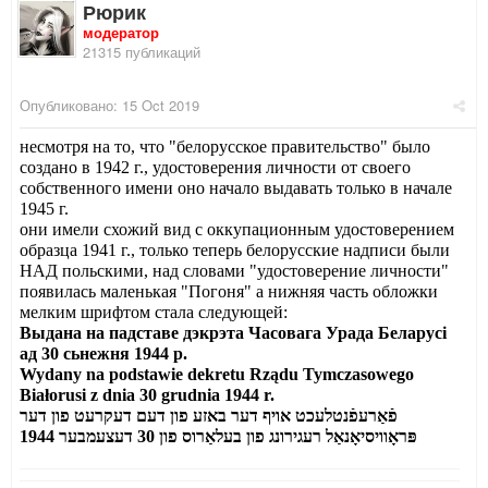
Рюрик
модератор
21315 публикаций
Опубликовано:
15 Oct 2019
несмотря на то, что "белорусское правительство" было
создано в 1942 г., удостоверения личности от своего
собственного имени оно начало выдавать только в начале
1945 г.
они имели схожий вид с оккупационным удостоверением
образца 1941 г., только теперь белорусские надписи были
НАД польскими, над словами "удостоверение личности"
появилась маленькая "Погоня" а нижняя часть обложки
мелким шрифтом стала следующей:
Выдана на падставе дэкрэта Часовага Урада Беларусi
ад 30 сьнежня 1944 р.
Wydany na podstawie dekretu Rządu Tymczasowego
Białorusi z dnia 30 grudnia 1944 r.
פֿאַרעפֿנטלעכט אויף דער באזע פון דעם דעקרעט פון דער
1944
פּראָוויסיאָנאַל רעגירונג פון בעלאַרוס פון 30 דעצעמבער