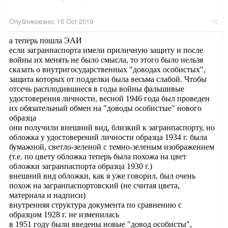
Опубликовано:
15 Oct 2019
а теперь пошла ЭАИ
если загранпаспорта имели приличную защиту и после
войны их менять не было смысла, то этого было нельзя
сказать о внутригосударственных "доводах особистых",
защита которых от подделки была весьма слабой. Чтобы
отсечь расплодившиеся в годы войны фальшивые
удостоверения личности, весной 1946 года был проведен
их обязательный обмен на "доводы особистые" нового
образца
они получили внешний вид, близкий к загранпаспорту, но
обложка у удостоверений личности образца 1934 г. была
бумажной, светло-зеленой с темно-зеленым изображением
(т.е. по цвету обложка теперь была похожа на цвет
обложки загранпаспорта образца 1930 г.)
внешний вид обложки, как я уже говорил, был очень
похож на загранпаспортовский (не считая цвета,
материала и надписи)
внутренняя структура документа по сравнению с
образцом 1928 г. не изменилась
в 1951 году были введены новые "довод особисты",