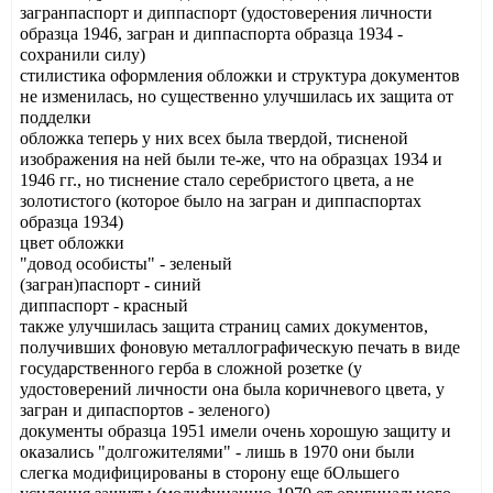
загранпаспорт и диппаспорт (удостоверения личности
образца 1946, загран и диппаспорта образца 1934 -
сохранили силу)
стилистика оформления обложки и структура документов
не изменилась, но существенно улучшилась их защита от
подделки
обложка теперь у них всех была твердой, тисненой
изображения на ней были те-же, что на образцах 1934 и
1946 гг., но тиснение стало серебристого цвета, а не
золотистого (которое было на загран и диппаспортах
образца 1934)
цвет обложки
"довод особисты" - зеленый
(загран)паспорт - синий
диппаспорт - красный
также улучшилась защита страниц самих документов,
получивших фоновую металлографическую печать в виде
государственного герба в сложной розетке (у
удостоверений личности она была коричневого цвета, у
загран и дипаспортов - зеленого)
документы образца 1951 имели очень хорошую защиту и
оказались "долгожителями" - лишь в 1970 они были
слегка модифицированы в сторону еще бОльшего