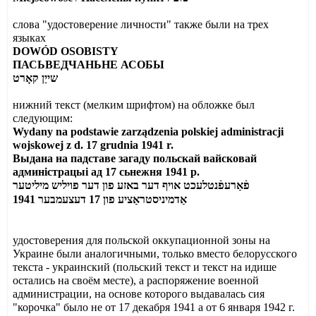
слова "удостоверение личности" также были на трех
языках
DOWÓD OSOBISTY
ПАСЬВЕДЧАНЬНЕ
АСОБЫ
שייַן קאָרט
нижний текст (мелким шрифтом) на обложке был
следующим:
Wydany na podstawie zarządzenia polskiej administracji
wojskowej z d. 17 grudnia 1941 r.
Выдана на падставе загаду польскай вайсковай
админiстрацыi ад 17 сьнежня 1941 р.
פֿאַרעפֿנטלעכט אויף דער באזע פון דער פויליש מיליטער
1941
אַדמיניסטראַציע פון 17 דעצעמבער
удостоверения для польской оккупационной зоны на
Украине были аналогичными, только вместо белорусского
текста - украинский (польский текст и текст на идише
остались на своём месте), а распоряжение военной
администрации, на основе которого выдавалась сия
"корочка" было не от 17 декабря 1941 а от 6 января 1942 г.