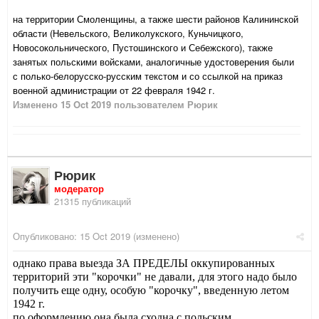
на территории Смоленщины, а также шести районов Калининской
области (Невельского, Великолукского, Куньчицкого,
Новосокольнического, Пустошинского и Себежского), также
занятых польскими войсками, аналогичные удостоверения были
с полько-белорусско-русским текстом и со ссылкой на приказ
военной администрации от 22 февраля 1942 г.
Изменено
15 Oct 2019
пользователем Рюрик
Рюрик
модератор
21315 публикаций
Опубликовано:
15 Oct 2019
(изменено)
однако права выезда ЗА ПРЕДЕЛЫ оккупированных
территорий эти "корочки" не давали, для этого надо было
получить еще одну, особую "корочку", введенную летом
1942 г.
по оформлению она была сходна с польским