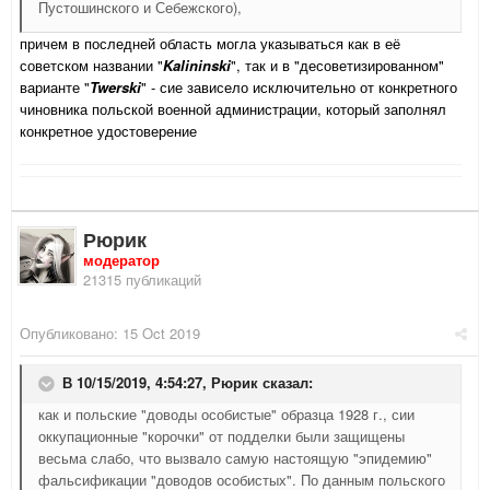
Пустошинского и Себежского),
причем в последней область могла указываться как в её
советском названии "
Kalininski
", так и в "десоветизированном"
варианте "
Twerski
" - сие зависело исключительно от конкретного
чиновника польской военной администрации, который заполнял
конкретное удостоверение
Рюрик
модератор
21315 публикаций
Опубликовано:
15 Oct 2019
В 10/15/2019, 4:54:27,
Рюрик
сказал:
как и польские "доводы особистые" образца 1928 г., сии
оккупационные "корочки" от подделки были защищены
весьма слабо, что вызвало самую настоящую "эпидемию"
фальсификации "доводов особистых". По данным польского