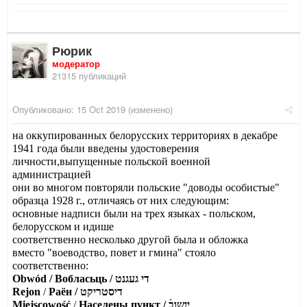
Рюрик
модератор
21315 публикаций
Опубликовано:
15 Oct 2019
(изменено)
на оккупированных белорусских территориях в декабре
1941 года были введены удостоверения
личности,выпущенные польской военной
администрацией
они во многом повторяли польские "доводы особистые"
образца 1928 г., отличаясь от них следующим:
основные надписи были на трех языках - польском,
белорусском и идише
соответственно несколько другой была и обложка
вместо "воеводство, повет и гмина" стояло
соответственно:
Obwód / Вобласьць /
די געגנט
Rejon
/
Раён /
דיסטריקט
Miejscowość
/
Населены пункт /
ייִשובֿ