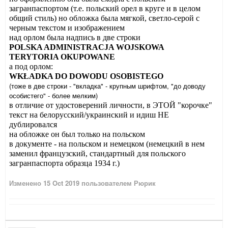
загранпаспортом (т.е. польский орел в круге и в целом
общий стиль) но обложка была мягкой, светло-серой с
черным текстом и изображением
над орлом была надпись в две строки
POLSKA ADMINISTRACJA WOJSKOWA
TERYTORIA OKUPOWANE
а под орлом:
WKŁADKA DO DOWODU OSOBISTEGO
(тоже в две строки - "вкладка" - крупным шрифтом, "до доводу
особистего" - более мелким)
в отличие от удостоверений личности, в ЭТОЙ "корочке"
текст на белорусский/украинский и идиш НЕ
дублировался
на обложке он был только на польском
в документе - на польском и немецком (немецкий в нем
заменил французский, стандартный для польского
загранпаспорта образца 1934 г.)
Изменено
15 Oct 2019
пользователем Рюрик