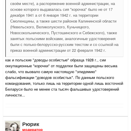
своём месте), а распоряжение военной администрации, на
основе которого выдавалась сия "корочка" было не от 17
декабря 1941 а от 6 января 1942 г. на территории
Смоленщины, а также шести районов Калининской области
(Невельского, Великолукского, Куньчицкого,
Новосокольнического, Пустошинского и Себежского), также
занятых польскими войсками, аналогичные удостоверения
были с полько-белорусско-русским текстом и со ссылкой на
приказ военной администрации от 22 февраля 1942 г.
как и польские "доводы особистые" образца 1928 г., сии
оккупационные "корочки" от подделки были защищены весьма
слабо, что вызвало самую настоящую "эпидемию"
фальсификации "доводов особистых". По данным польского
командования, только лишь на территории одной лишь восточной
Беларуси было не менее ста тысяч фальшивых удостоверений
личности...
Рюрик
модератор