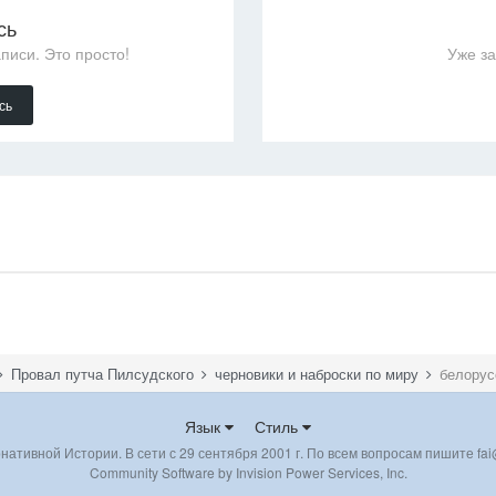
сь
писи. Это просто!
Уже з
сь
Провал путча Пилсудского
черновики и наброски по миру
белорус
Язык
Стиль
ативной Истории. В сети с 29 сентября 2001 г. По всем вопросам пишите fai@
Community Software by Invision Power Services, Inc.