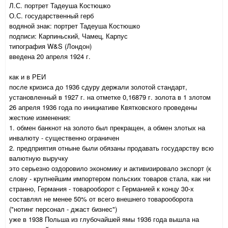
Л.С. портрет Тадеуша Костюшко
О.С. государственный герб
водяной знак: портрет Тадеуша Костюшко
подписи: Карпиньский, Чамец, Карпус
типография W&S (Лондон)
введена 20 апреля 1924 г.
как и в РЕИ
после кризиса до 1936 сдуру держали золотой стандарт,
установленный в 1927 г. на отметке 0,16879 г. золота в 1 злотом
26 апреля 1936 года по инициативе Квятковского проведены
жесткие изменения:
1. обмен банкнот на золото был прекращен, а обмен злотых на
инвалюту - существенно ограничен
2. предприятия отныне были обязаны продавать государству всю
валютную выручку
это серьезно оздоровило экономику и активизировало экспорт (к
слову - крупнейшим импортером польских товаров стала, как ни
странно, Германия - товарооборот с Германией к концу 30-х
составлял не менее 50% от всего внешнего товарооборота
("нотинг персонал - джаст бизнес")
уже в 1938 Польша из глубочайшей ямы 1936 года вышла на