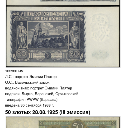
162х86 мм.
Л.С.: портрет Эмилии Плятер
О.С.: Вавельскимй замок
водяной знак: портрет Эмилии Плятер
подписи: Бырка, Баранский, Орчыковский
типография PWPW (Варшава)
введена 30 сентября 1938 г.
50 злотых 28.08.1925 (III эмиссия)