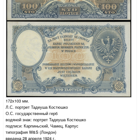
172х103 мм.
Л.С. портрет Тадеуша Костюшко
О.С. государственный герб
водяной знак: портрет Тадеуша Костюшко
подписи: Карпиньский, Чамец, Карпус
типография W&S (Лондон)
введена 28 апреля 1924 г.