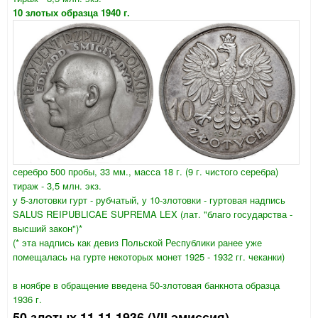
10 злотых образца 1940 г.
серебро 500 пробы, 33 мм., масса 18 г. (9 г. чистого серебра)
тираж - 3,5 млн. экз.
у 5-злотовки гурт - рубчатый, у 10-злотовки - гуртовая надпись
SALUS REIPUBLICAE SUPREMA LEX (лат. "благо государства -
высший закон")*
(* эта надпись как девиз Польской Республики ранее уже
помещалась на гурте некоторых монет 1925 - 1932 гг. чеканки)
в ноябре в обращение введена 50-злотовая банкнота образца
1936 г.
50 злотых 11.11.1936 (VII эмиссия)