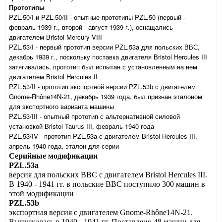
Прототипы
PZL.50/I и PZL.50/II - опытные прототипы PZL.50 (первый -
февраль 1939 г., второй - август 1939 г.), оснащались
двигателем Bristol Mercury VIII
PZL.53/I - первый прототип версии PZL.53a для польских ВВС,
декабрь 1939 г., поскольку поставка двигателя Bristol Hercules III
затягивалась, прототип был испытан с установленным на нем
двигателем Bristol Hercules II
PZL.53/II - прототип экспортной версии PZL.53b с двигателем
Gnome-Rhône14N-21, декабрь 1939 года, был признан эталоном
для экспортного варианта машины
PZL.53/III - опытный прототип с альтернативной силовой
установкой Bristol Taurus III, февраль 1940 года
PZL.53/IV - прототип PZL.53a с двигателем Bristol Hercules III,
апрель 1940 года, эталон для серии
Серийные модификации
PZL.53a
версия для польских ВВС с двигателем Bristol Hercules III.
В 1940 - 1941 гг. в польские ВВС поступило 300 машин в
этой модификации
PZL.53b
экспортная версия с двигателем Gnome-Rhône14N-21.
Выпускалась в 1940 - 1941 гг. Поставлено 48 машин для