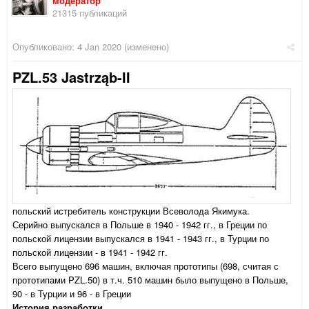
модератор
21315 публикаций
Опубликовано:
4 Jan 2020
(изменено)
PZL.53 Jastrząb-II
польский истребитель конструкции Всеволода Якимука.
Серийно выпускался в Польше в 1940 - 1942 гг., в Греции по
польской лицензии выпускался в 1941 - 1943 гг., в Турции по
польской лицензии - в 1941 - 1942 гг.
Всего выпущено 696 машин, включая прототипы (698, считая с
прототипами PZL.50) в т.ч. 510 машин было выпущено в Польше,
90 - в Турции и 96 - в Греции
История разработки