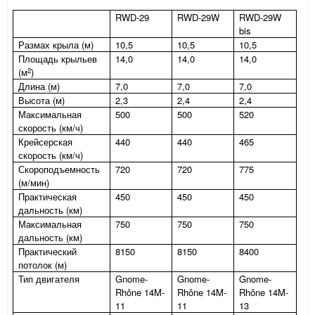
RWD-29
RWD-29
W
RWD-29W
bis
Размах крыла (м)
10,5
10,5
10,5
Площадь крыльев
14,0
14,0
14,0
2
(м
)
Длина (м)
7,0
7,0
7,0
Высота (м)
2,3
2,4
2,4
Максимальная
500
500
520
скорость (км/ч)
Крейсерская
440
440
465
скорость (км/ч)
Скороподъемность
720
720
775
(м/мин)
Практическая
450
450
450
дальность (км)
Максимальная
750
750
750
дальность (км)
Практический
8150
8150
8400
потолок (м)
Тип двигателя
Gnome-
Gnome-
Gnome-
Rhône 14M-
Rhône 14M-
Rhône 14M-
11
11
13