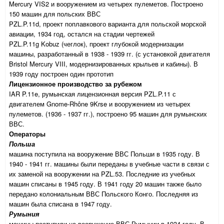
Mercury VIS2 и вооружением из четырех пулеметов. Построено
150 машин для польских ВВС
PZL.P.11d, проект поплавкового варианта для польской морской
авиации, 1934 год, остался на стадии чертежей
PZL.P.11g Kobuz (чеглок), проект глубокой модернизации
машины, разработанный в 1938 - 1939 гг. (с установкой двигателя
Bristol Mercury VIII, модернизированных крыльев и кабины). В
1939 году построен один прототип
Лицензионное производство за рубежом
IAR P.11e, румынская лицензионная версия PZL.P.11 с
двигателем Gnome-Rhône 9Krse и вооружением из четырех
пулеметов. (1936 - 1937 гг.), построено 95 машин для румынских
ВВС.
Операторы
Польша
машина поступила на вооружение ВВС Польши в 1935 году. В
1940 - 1941 гг. машины были переданы в учебные части в связи с
их заменой на вооружении на PZL.53. Последние из учебных
машин списаны в 1945 году. В 1941 году 20 машин также было
передано колониальным ВВС Польского Конго. Последняя из
машин была списана в 1947 году.
Румыния
машины поступили на вооружение ВВС Румынии в 1934 году. В