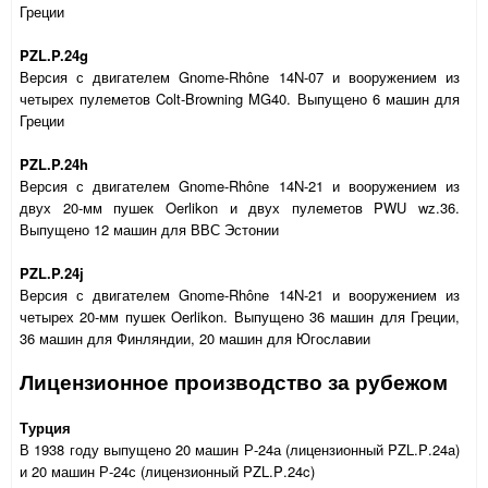
Греции
PZL.P.24g
Версия с двигателем Gnome-Rhône 14N-07 и вооружением из
четырех пулеметов Colt-Browning MG40. Выпущено 6 машин для
Греции
PZL.P.24h
Версия с двигателем Gnome-Rhône 14N-21 и вооружением из
двух 20-мм пушек
Oerlikon
и двух пулеметов
PWU
wz
.36.
Выпущено 12 машин для ВВС Эстонии
PZL.P.24j
Версия с двигателем Gnome-Rhône 14N-21 и вооружением из
четырех 20-мм пушек Oerlikon. Выпущено 36 машин для Греции,
36 машин для Финляндии, 20 машин для Югославии
Лицензионное производство за рубежом
Турция
В 1938 году выпущено 20 машин Р-24а (лицензионный
PZL
.
P
.24
a
)
и 20 машин Р-24с (лицензионный
PZL
.
P
.24
c
)