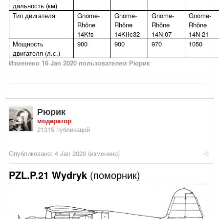
дальность (км)
Тип двигателя
Gnome-
Gnome-
Gnome-
Gnome-
Rhône
Rhône
Rhône
Rhône
14Kfs
14KIIc32
14N-07
14N-21
Мощность
900
900
970
1050
двигателя (л.с.)
Изменено
16 Jan 2020
пользователем Рюрик
Рюрик
модератор
21315 публикаций
Опубликовано:
4 Jan 2020
(изменено)
PZL.P.21 Wydryk
(поморник)