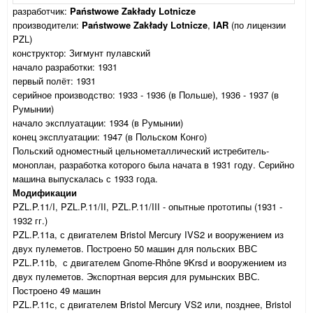
разработчик:
Państwowe Zakłady Lotnicze
производители:
Państwowe Zakłady Lotnicze
,
IAR
(по лицензии
PZL)
конструктор: Зигмунт пулавский
начало разработки: 1931
первый полёт: 1931
серийное производство: 1933 - 1936 (в Польше), 1936 - 1937 (в
Румынии)
начало эксплуатации: 1934 (в Румынии)
конец эксплуатации: 1947 (в Польском Конго)
Польский одноместный цельнометаллический истребитель-
моноплан, разработка которого была начата в 1931 году. Серийно
машина выпускалась с 1933 года.
Модификации
PZL.P.11/I, PZL.P.11/II, PZL.P.11/III - опытные прототипы (1931 -
1932 гг.)
PZL.P.11a, с двигателем Bristol Mercury IVS2 и вооружением из
двух пулеметов. Построено 50 машин для польских ВВС
PZL.P.11b, с двигателем Gnome-Rhône 9Krsd и вооружением из
двух пулеметов. Экспортная версия для румынских ВВС.
Построено 49 машин
PZL.P.11с, с двигателем Bristol Mercury VS2 или, позднее, Bristol