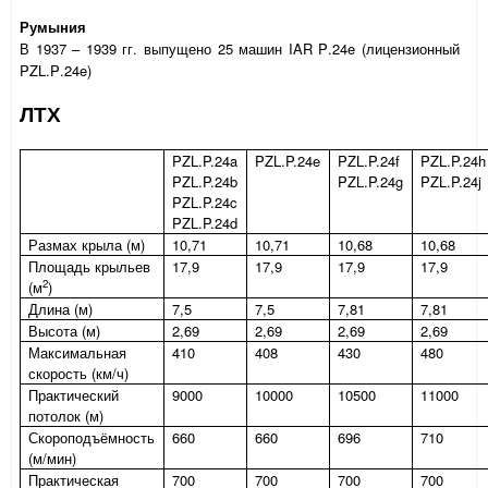
Румыния
В 1937 – 1939 гг. выпущено 25 машин
IAR
P
.24
e
(лицензионный
PZL
.
P
.24
e
)
ЛТХ
PZL.P.24a
PZL.P.24e
PZL.P.24f
PZL.P.24h
PZL.P.24b
PZL.P.24g
PZL.P.24j
PZL.P.24c
PZL.P.24d
Размах крыла (м)
10,71
10,71
10,68
10,68
Площадь крыльев
17,9
17,9
17,9
17,9
2
(м
)
Длина (м)
7,5
7,5
7,81
7,81
Высота (м)
2,69
2,69
2,69
2,69
Максимальная
410
408
430
480
скорость (км/ч)
Практический
9000
10000
10500
11000
потолок (м)
Скороподъёмность
660
660
696
710
(м/мин)
Практическая
700
700
700
700