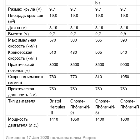
bis
Размах крыла (м)
9,7
9,7
9,7
9,7
Площадь крыльев
19,0
19,0
19,0
19,0
2
(м
)
Длина (м)
8,19
8,19
8,19
8,19
Высота (м)
2,7
2,7
2,7
2,8
Максимальная
570
530
565
590
скорость (км/ч)
Крейсерская
510
480
505
540
скорость (км/ч)
Практический
8000
8500
8500
9000
потолок (м)
Скороподъемность
780
770
810
1050
(м/мин)
Практическая
750
750
750
750
дальность (км)
Тип двигателя
Bristol
Gnome-
Gnome-
Gnome-
Hercules
Rhône14N-
Rhône14N-
Rhône14R
III
21
51
Мощность
1410
1050
1400
1600
двигателя (л.с.)
Изменено
17 Jan 2020
пользователем Рюрик