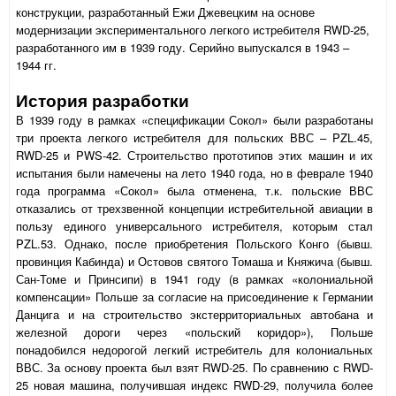
конструкции, разработанный Ежи Джевецким на основе
модернизации экспериментального легкого истребителя
RWD
-25,
разработанного им в 1939 году. Серийно выпускался в 1943 –
1944 гг.
История разработки
В 1939 году в рамках «спецификации Сокол» были разработаны
три проекта легкого истребителя для польских ВВС –
PZL
.45,
RWD
-25 и
PWS
-42. Строительство прототипов этих машин и их
испытания были намечены на лето 1940 года, но в феврале 1940
года программа «Сокол» была отменена, т.к. польские ВВС
отказались от трехзвенной концепции истребительной авиации в
пользу единого универсального истребителя, которым стал
PZL
.53. Однако, после приобретения Польского Конго (бывш.
провинция Кабинда) и Остовов святого Томаша и Княжича (бывш.
Сан-Томе и Принсипи) в 1941 году (в рамках «колониальной
компенсации» Польше за согласие на присоединение к Германии
Данцига и на строительство экстерриториальных автобана и
железной дороги через «польский коридор»), Польше
понадобился недорогой легкий истребитель для колониальных
ВВС. За основу проекта был взят
RWD
-25. По сравнению с
RWD
-
25 новая машина, получившая индекс
RWD
-29, получила более