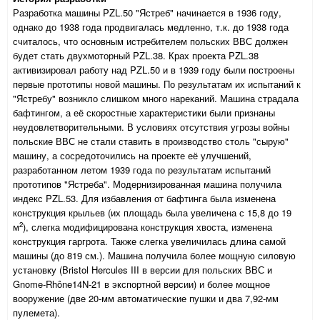
Разработка машины PZL.50 "Ястреб" начинается в 1936 году,
однако до 1938 года продвигалась медленно, т.к. до 1938 года
считалось, что основным истребителем польских ВВС должен
будет стать двухмоторный PZL.38. Крах проекта PZL.38
активизировал работу над PZL.50 и в 1939 году были построены
первые прототипы новой машины. По результатам их испытаний к
"Ястребу" возникло слишком много нареканий. Машина страдала
бафтингом, а её скоростные характеристики были признаны
неудовлетворительными. В условиях отсутствия угрозы войны
польские ВВС не стали ставить в производство столь "сырую"
машину, а сосредоточились на проекте её улучшений,
разработанном летом 1939 года по результатам испытаний
прототипов "Ястреба". Модернизированная машина получила
индекс PZL.53. Для избавления от бафтинга была изменена
конструкция крыльев (их площадь была увеличена с 15,8 до 19
2
м
), слегка модифицирована конструкция хвоста, изменена
конструкция гаргрота. Также слегка увеличилась длина самой
машины (до 819 см.). Машина получила более мощную силовую
установку (Bristol Hercules III в версии для польских ВВС и
Gnome-Rhône14N-21 в экспортной версии) и более мощное
вооружение (две 20-мм автоматические пушки и два 7,92-мм
пулемета).