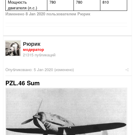
Мощность
780
780
810
двигателя (л.с.)
Изменено
8 Jan 2020
пользователем Рюрик
Рюрик
модератор
21315 публикаций
Опубликовано:
5 Jan 2020
(изменено)
PZL.46 Sum