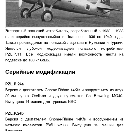
Экспортный польский истребитель, разработанный в 1932 – 1933
гг. и серийно выпускавшийся в Польше с 1936 по 1940 годы.
Также производился по польской лицензии в Румынии и Турции.
Являлся глубокой модернизацией польского истребителя
PZL
.
P
.11. Все модификации имели возможность нести на
подвеске до 100 кг бомб.
Серийные модификации
PZL
.
P
.24
a
Версия с двигателем Gnome-Rhône 14Kfs и вооружением из двух
20-мм пушек
Oerlikon
и двух пулеметов
Colt
-
Browning
MG
40.
Выпущено 14 машин для турецких ВВС
PZL.P.24b
Версия с двигателем Gnome-Rhône 14Kfs и вооружением из
четырех пулеметов
PWU
wz
.33. Выпущено 12 машин для
Болгарии