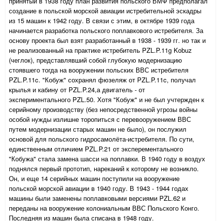
принятый в 1938 году план развития польского ВМФ предполагал
создание в польской морской авиации истребительной эскадры
из 15 машин к 1942 году. В связи с этим, в октябре 1939 года
начинается разработка польского поплавкового истребителя. За
основу проекта был взят разработанный в 1938 - 1939 гг. но так и
не реализованный на практике истребитель PZL.P.11g Kobuz
(чеглок), представлявший собой глубокую модернизацию
стоявшего тогда на вооружении польских ВВС истребителя
PZL.P.11c. "Кобуж" сохранял фюзеляж от PZL.P.11c, получал
крылья и кабину от PZL.P.24,а двигатель - от
экспериментального PZL.50. Хотя "Кобуж" и не был учтержден к
серийному производству (без непосредственной угрозы войны
особой нужды излишне торопиться с перевооружением ВВС
путем модернизации старых машин не было), он послужил
основой для польского гидросамолёта-истребителя. По сути,
единственным отличием PZL.P.21 от эксперементального
"Кобужа" стала замена шасси на поплавки. В 1940 году в воздух
поднялся первый прототип, нареканий к которому не возникло.
Он, и еще 14 серийных машин поступили на вооружение
польской морской авиации в 1940 году. В 1943 - 1944 годах
машины были заменены поплавковыми версиями PZL.62 и
переданы на вооружение колониальным ВВС Польского Конго.
Последняя из машин была списана в 1948 году.