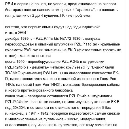
РЕИ в серию не пошел, не успели, предназначался на экспорт
болгарам) поляки навесили аж целых 4 "эрликона", то навесить
на пулавчик от 2 до 4 пушечек FK - не проблема
понятно, что первые опыты будут над "единадцаткой"
итак, в ЭАИ
декабрь 1939 г. - PZL.P.11c bis №7.72 1936 г. выпуска
переоборудован в опытный штурмовик PZL.P.11c ter - крыльевые
пулеметы PWU wz.33 заменены на FK-D (фюзеляжные трогать не
стали) - машинка опытная
весна 1940 - переоборудование PZL.P.24b в штурмовики
PZL.P.24b bis - демонтаж четырех крыльевых (у "В-шки" были
ТОЛЬКО крыльевые) PWU wz.33 на аналогичное количество FK-
D, плюс откапиталка машины с заменой изношенного Гном-Рон
14Kfs на новый Гном-Рон 14N21, монтажом бронирования кабины
и нового протектированного бензобака
конец 1940 - переделка оставшихся PZL.P.24b в штурмовики
PZL.P.24b ter - все то-же самое, но монтируются уже новые FK-E
под 20х204, в остальном не отличаются от переделки б бис
и, наконец, в 1941 - 1942 переделке подвергаются самые свежие
и многочисленные из пулавчиков - "иксы", модернизация
аналогичная (но у икса шесть пулеметов, поэтому заменяют на