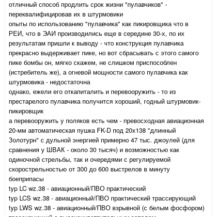
отличный способ продлить срок жизни "пулавчиков" -
переквалифицировав их в штурмовики
опыты по использованию "пулавчика" как пикировщика что в
РЕИ, что в ЭАИ производились еще в середине 30-х, по их
результатам пришли к выводу - что конструкция пулавчика
прекрасно выдерживает пике, но вот сбрасывать с этого самого
пике бомбы он, мягко скажем, не слишком приспособлен
(истребитель же), а огневой мощности самого пулавчика как
штурмовика - недостаточна
однако, ежели его откапиталить и перевооружить - то из
престарелого пулавчика получится хороший, годный штурмовик-
пикировщик
а перевооружить у поляков есть чем - превосходная авиационная
20-мм автоматическая пушка FK-D под 20х138 "длинный
Золотурн" с дульной энергией примерно 47 тыс. джоулей (для
сравнения у ШВАК - около 30 тысяч) и возможностью как
одиночной стрельбы, так и очередями с регулируемой
скорострельностью от 300 до 600 выстрелов в минуту
боеприпасы
typ LC wz.38 - авиационный/ПВО практический
typ LCS wz.38 - авиационный/ПВО практический трассирующий
typ LWS wz.38 - авиационный/ПВО взрывной (с белым фосфором)