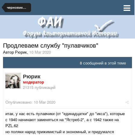
черновики и наброски по миру
Продлеваем службу "пулавчиков"
Автор Рюрик
,
10 Mar 2020
8 сообщений в этой теме
Рюрик
модератор
21315 публикаций
Опубликовано:
10 Mar 2020
итак, у нас есть пулавчики (от "единадцатки" до "икса"), которые
с 1940 начинают заменяться на "Ястреб-2", а с 1942 также на
PZL.62
но поляки народ прижимистый и экономный, и придумался