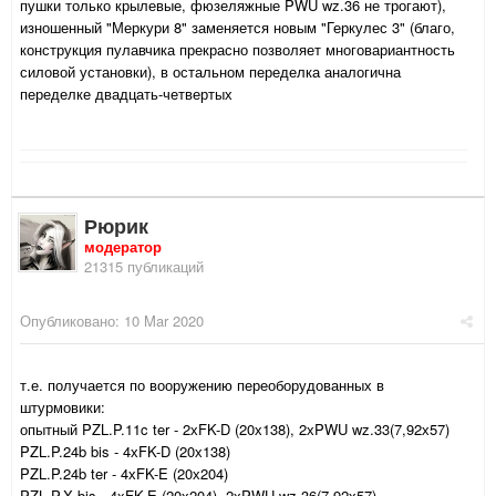
пушки только крылевые, фюзеляжные PWU wz.36 не трогают),
изношенный "Меркури 8" заменяется новым "Геркулес 3" (благо,
конструкция пулавчика прекрасно позволяет многовариантность
силовой установки), в остальном переделка аналогична
переделке двадцать-четвертых
Рюрик
модератор
21315 публикаций
Опубликовано:
10 Mar 2020
т.е. получается по вооружению переоборудованных в
штурмовики:
опытный PZL.P.11c ter - 2хFK-D (20х138), 2хPWU wz.33(7,92х57)
PZL.P.24b bis - 4хFK-D (20х138)
PZL.P.24b ter - 4хFK-E (20х204)
PZL.P.X bis - 4xFK-E (20х204), 2хPWU wz.36(7,92х57)