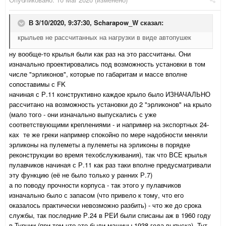
В 3/10/2020, 9:37:30,
Scharapow_W
сказал:
крыльев не рассчитанных на нагрузки в виде автопушек
ну вообще-то крылья были как раз на это рассчитаны. Они
изначально проектировались под возможность установки в том
числе "эрликонов", которые по габаритам и массе вполне
сопоставимы с FK
начиная с Р.11 конструктивно каждое крыло было ИЗНАЧАЛЬНО
рассчитано на возможность установки до 2 "эрликонов" на крыло
(мало того - они изначально выпускались с уже
соответствующими креплениями - и например на экспортных 24-
ках те же греки например спокойно по мере надобности меняли
эрликоны на пулеметы а пулеметы на эрликоны в порядке
реконструкции во время техобслуживания), так что ВСЕ крылья
пулавчиков начиная с Р.11 как раз таки вполне предусматривали
эту функцию (её не было только у ранних Р.7)
а по поводу прочности корпуса - так этого у пулавчиков
изначально было с запасом (что привело к тому, что его
оказалось практически невозможно разбить) - что же до срока
службы, так последние Р.24 в РЕИ были списаны аж в 1960 году
в Турции (при том что это были машины 1938 года выпуска). Тут