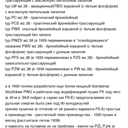
трассирующий с высокочувствительным запалом
typ LW wz.38 - авиационный/ПВО взрывной (с белым фосфором)
с высокочувствительным запалом
typ PC wz.38 - практический бронебойный
typ PCS wz.38 - практический бронебойно-трассирующий
typ PWS опытный бронебойный взрывной (с белым фосфором)
трассирующий без запала
typ PWZS wz.38 (в 1939 переименован в "освободившееся"
название PWS wz.38) - бронебойный взрывной (с белым
фосфором) трассирующий с донным запалом
typ PFS wz.38 (в 1939 переименован в PZS wz.38) - бронебойный-
зажигательно-трассирующий
typ PZW wz.38 (в 1939 переименован в PW wz.38) - бронебойный
взрывной (с белым фосфором) с донным запалом
а в 1939 поляки разработали еще более мощный боеприпас
20х204мм PWU и работали над модификацией пушки FK под него
(в 40-м в ЭАИ пойдет в серию как FK-E) предполагаемая его
дульная энергия была уже под 90 килоджоулей
причем пушечки (в отличие от её раннего варианта FK-A) простые
в производстве - рассчетный темп производства - 1000 пушек в
месяц (рассчитали летом 1939)
и навесить на пулавчик их не проблема - ежели на PZL.P.24j (в