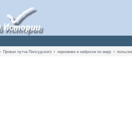
Провал путча Пилсудского
черновики и наброски по миру
польски