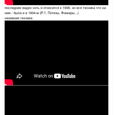
последнее видео хоть и относится к 1936, но вся техника что на
нем - была и в 1934-м (P-7, Потезы, Фоккеры...)
наземная техника