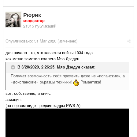
Рюрик
модератор
21315 публикаций
Опубликовано:
31 Mar 2020
(изменено)
для начала - то, что касается войны 1934 года
как метко заметил коллега Мяо Дзедун
В 3/20/2020, 2:26:25,
Мяо Дзедун
сказал:
Получат возможность себя проявить даже не «испанские», а
«доиспанские» образцы техники!
Романтика!
вот, собственно, и они-с
авиация:
(на первом виде - редкие кадры PWS A)