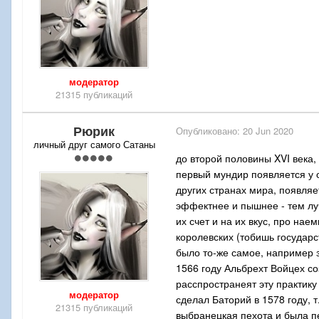
модератор
21315 публикаций
Рюрик
Опубликовано:
20 Jun 2020
личный друг самого Сатаны
до второй половины XVI века,
первый мундир появляется у оп
других странах мира, появляе
эффектнее и пышнее - тем лу
их счет и на их вкус, про на
королевских (тобишь государс
было то-же самое, например 
1566 году Альбрехт Войцех со
расспространеят эту практик
модератор
сделал Баторий в 1578 году, т
21315 публикаций
выбранецкая пехота и была п