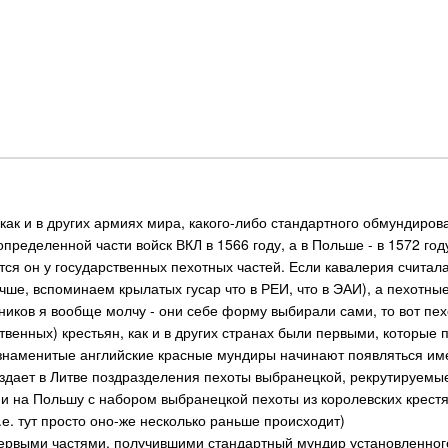
 как и в других армиях мира, какого-либо стандартного обмундиров
ределенной части войск ВКЛ в 1566 году, а в Польше - в 1572 году
тся он у государственных пехотных частей. Если кавалерия считала
чше, вспоминаем крылатых гусар что в РЕИ, что в ЭАИ), а пехотн
емников я вообще молчу - они себе форму выбирали сами, то вот п
твенных) крестьян, как и в других странах были первыми, которые 
знаменитые английские красные мундиры начинают появляться име
здает в Литве поздразделения пехоты выбранецкой, рекрутируемые 
у и на Польшу с набором выбранецкой пехоты из королевских крес
.е. тут просто оно-же несколько раньше происходит)
ервыми частями, получившими стандартный мундир установленного