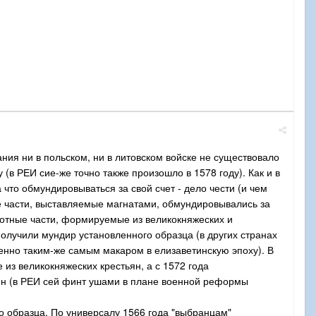
ания ни в польском, ни в литовском войске не существовало
 (в РЕИ сие-же точно также произошло в 1578 году). Как и в
 что обмундировываться за свой счет - дело чести (и чем
ые части, выставляемые магнатами, обмундировывались за
ехотные части, формируемые из великокняжеских и
получили мундир установленного образца (в других странах
нно таким-же самым макаром в елизаветинскую эпоху). В
из великокняжеских крестьян, а с 1572 года
тян (в РЕИ сей финт ушами в плане военной реформы
 образца. По универсалу 1566 года "выбранцам"