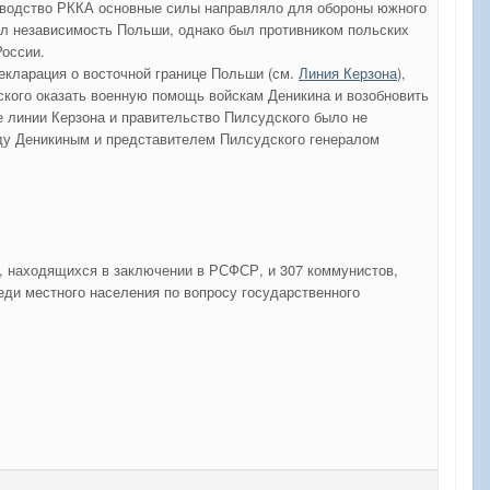
уководство РККА основные силы направляло для обороны южного
ал независимость Польши, однако был противником польских
России.
екларация о восточной границе Польши (см.
Линия Керзона
),
ского оказать военную помощь войскам Деникина и возобновить
е линии Керзона и правительство Пилсудского было не
жду Деникиным и представителем Пилсудского генералом
, находящихся в заключении в РСФСР, и 307 коммунистов,
ди местного населения по вопросу государственного