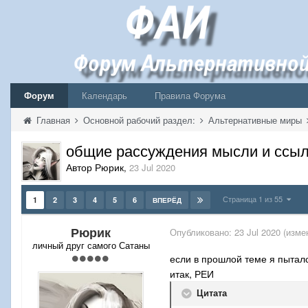
Форум
Календарь
Правила Форума
Главная
Основной рабочий раздел:
Альтернативные миры
общие рассуждения мысли и ссыл
Автор Рюрик
,
23 Jul 2020
Страница 1 из 55
1
2
3
4
5
6
ВПЕРЁД
Рюрик
Опубликовано:
23 Jul 2020
(изме
личный друг самого Сатаны
если в прошлой теме я пыталс
итак, РЕИ
Цитата