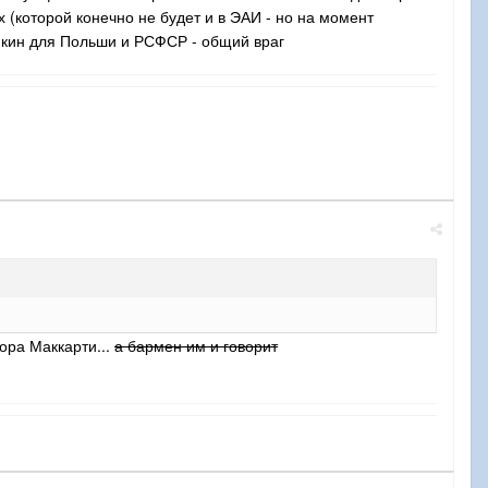
 (которой конечно не будет и в ЭАИ - но на момент
икин для Польши и РСФСР - общий враг
тора Маккарти...
а бармен им и говорит