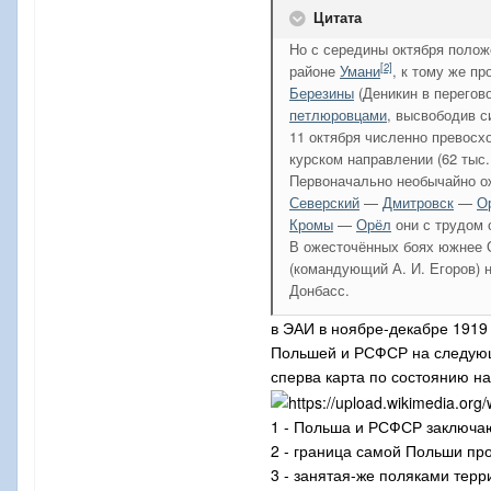
Цитата
Но с середины октября поло
[2]
районе
Умани
, к тому же п
Березины
(Деникин в перегов
петлюровцами
, высвободив с
11 октября численно превосх
курском направлении (62 тыс.
Первоначально необычайно ож
Северский
—
Дмитровск
—
О
Кромы
—
Орёл
они с трудом 
В ожесточённых боях южнее 
(командующий А. И. Егоров) н
Донбасс.
в ЭАИ в ноябре-декабре 1919
Польшей и РСФСР на следую
сперва карта по состоянию на
1 - Польша и РСФСР заключа
2 - граница самой Польши пр
3 - занятая-же поляками тер