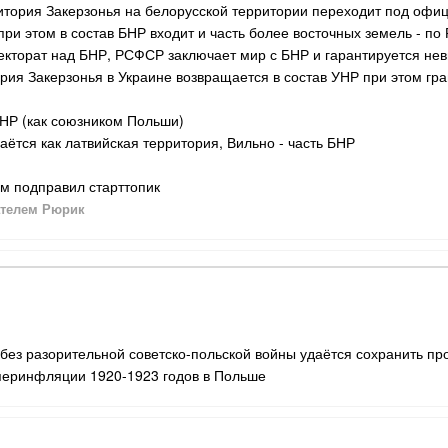
ритория Закерзонья на белорусской территории переходит под оф
при этом в состав БНР входит и часть более восточных земель - 
отекторат над БНР, РСФСР заключает мир с БНР и гарантируется н
ория Закерзонья в Украине возвращается в состав УНР при этом гра
УНР (как союзником Польши)
наётся как латвийская территория, Вильно - часть БНР
м подправил старттопик
телем Рюрик
 без разорительной советско-польской войны удаётся сохранить п
иперинфляции 1920-1923 годов в Польше