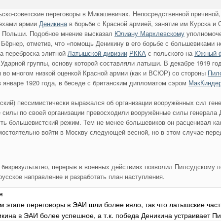
ьско-советские переговоры в Микашевичах. Непосредственной причиной, 
пехами армии
Деникина
в борьбе с Красной армией, занятие им Курска и 
м Польши. Подобное мнение высказал
Юлиану Мархлевскому
уполномоче
Бёрнер, отметив, что «помощь Деникину в его борьбе с большевиками 
ла переброска элитной
Латышской дивизии
РККА
с польского на
Южный 
Ударной группы, основу которой составляли латыши. В декабре 1919 го
 во многом низкой оценкой Красной армии (как и ВСЮР) со стороны
Пил
 в январе 1920 года, в беседе с британским дипломатом сэром
МакКинде
ский) пессимистически выражался об организации вооружённых сил ге
силы по своей организации превосходили вооружённые силы генерала Д
уть большевистский режим. Тем не менее большевиков он расценивал к
мостоятельно войти в Москву следующей весной, но в этом случае пере
 безрезультатно, перерыв в военных действиях позволил Пилсудскому 
русское направление и разработать план наступления.
я
ом этапе переговоры в ЭАИ шли более вяло, так что латышские ч
икина в ЭАИ более успешное, а т.к. победа Деникина устраивает П