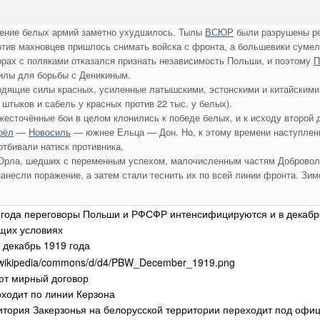
жение белых армий заметно ухудшилось. Тылы
ВСЮР
были разрушены 
ротив махновцев пришлось снимать войска с фронта, а большевики суме
орах с поляками отказался признать независимость Польши, и поэтому
П
илы для борьбы с Деникиным.
одящие силы красных, усиленные латышскими, эстонскими и китайскими
 штыков и сабель у красных против 22 тыс. у белых).
есточённые бои в целом клонились к победе белых, и к исходу второй
рёл
—
Новосиль
— южнее Ельца — Дон. Но, к этому времени наступлени
отбивали натиск противника.
Орла, шедших с переменным успехом, малочисленным частям Доброволь
анесли поражение, а затем стали теснить их по всей линии фронта. Зим
 года переговоры Польши и РФСФР интенсифицируются и в декабр
щих условиях
 декабрь 1919 года
ют мирный договор
оходит по линии Керзона
ритория Закерзонья на белорусской территории переходит под оф