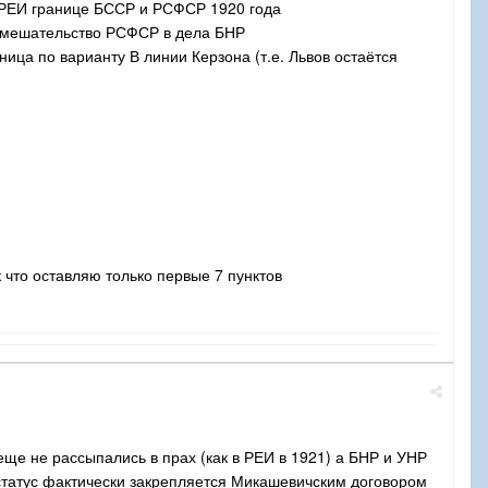
по РЕИ границе БССР и РСФСР 1920 года
евмешательство РСФСР в дела БНР
ница по варианту В линии Керзона (т.е. Львов остаётся
к что оставляю только первые 7 пунктов
еще не рассыпались в прах (как в РЕИ в 1921) а БНР и УНР
статус фактически закрепляется Микашевичским договором