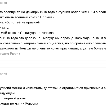
нено)
а вообще-то на декабрь 1919 года ситуация более чем РЕИ в пла
аключить военный союз с Польшей
а ибо тот её не признаёт
икина
- мой союзник" - никуда не исчезла
а 1919 года это далеко не Пилсудский образца 1926 года - в 1919 
ных совершенно неправильный социалист, но по сравнению с упер
зависимость Польши не очень то хочет признавать, а уж тем более 
телем Рюрик
нено)
 усилий можно и исключить, достаточно ограничиться признанием 
следующей
ют мирный договор
оходит по линии Керзона