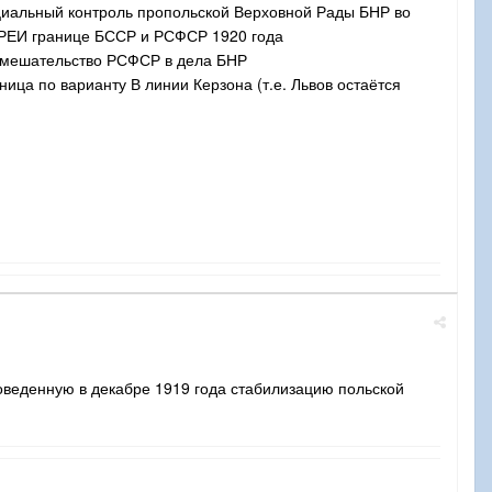
ициальный контроль пропольской Верховной Рады БНР во
по РЕИ границе БССР и РСФСР 1920 года
евмешательство РСФСР в дела БНР
ница по варианту В линии Керзона (т.е. Львов остаётся
роведенную в декабре 1919 года стабилизацию польской