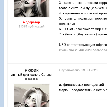
3 - занятая-же поляками тер
главе с Антоном Луцкевичем, 
4. - признается польский пр
5. - занятая поляками террит
модератор
польским)
21315 публикаций
6. - РСФСР заключает мир с 
7. - Двинск (Даугавпилс) приз
UPD соответствующим образо
Изменено
23 Jul 2020
пользова
Рюрик
Опубликовано:
23 Jul 2020
личный друг самого Сатаны
из финансовых последствий -
марки - следовательно нет г