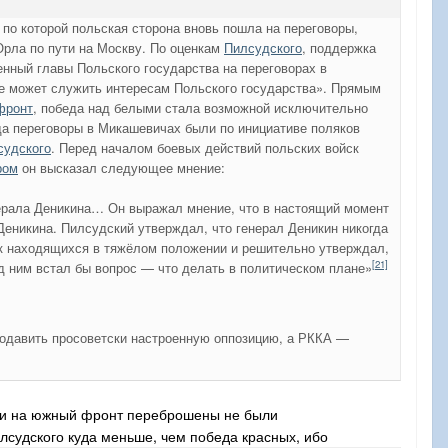
по которой польская сторона вновь пошла на переговоры,
Орла по пути на Москву. По оценкам
Пилсудского
, поддержка
нный главы Польского государства на переговорах в
не может служить интересам Польского государства». Прямым
фронт
, победа над белыми стала возможной исключительно
да переговоры в Микашевичах были по инициативе поляков
судского
. Перед началом боевых действий польских войск
ром
он высказал следующее мнение:
нерала Деникина… Он выражал мнение, что в настоящий момент
еникина. Пилсудский утверждал, что генерал Деникин никогда
ак находящихся в тяжёлом положении и решительно утверждал,
[21]
д ним встал бы вопрос — что делать в политическом плане»
подавить просоветски настроенную оппозицию, а РККА —
асти на южный фронт переброшены не были
илсудского куда меньше, чем победа красных, ибо