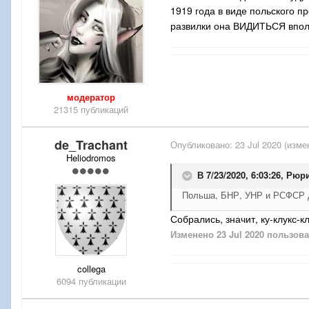
1919 года в виде польского п
развилки она ВИДИТЬСЯ вполн
модератор
21315 публикаций
de_Trachant
Опубликовано:
23 Jul 2020
(изме
Heliodromos
В 7/23/2020, 6:03:26,
Рюр
Польша, БНР, УНР и РСФСР д
Собрались, значит, ку-клукс-к
Изменено
23 Jul 2020
пользова
collega
6094 публикации