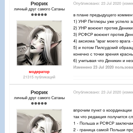
Рюрик
Опубликовано:
23 Jul 2020
(изме
личный друг самого Сатаны
в плане предыдущего коммент
1) УНР Петлюры уже успело з
2) УНР воююет против Деникин
3) РСФСР воююет против Ден
4) аксиома "враг моего врага 
5) и потом Пилсудский образц
конечно с точки зрения крас
6) учитывая что Деникин и не
Изменено
23 Jul 2020
пользова
модератор
21315 публикаций
Рюрик
Опубликовано:
23 Jul 2020
(изме
личный друг самого Сатаны
впрочим пункт о координации
так что редакция получится 
1 - Польша и РСФСР заключа
2 - граница самой Польши пр