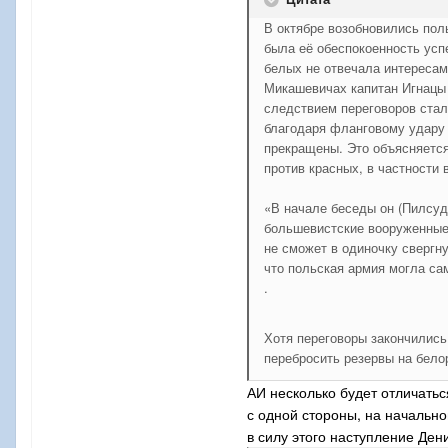
В октябре возобновились пол
была её обеспокоенность ус
белых не отвечала интереса
Микашевичах капитан Игнацы 
следствием переговоров ста
благодаря фланговому удару 
прекращены. Это объясняется
против красных, в частности
«В начале беседы он (Пилсуд
большевистские вооруженные 
не сможет в одиночку свергн
что польская армия могла са
.
Хотя переговоры закончились
перебросить резервы на бело
АИ несколько будет отличатьс
с одной стороны, на начальн
в силу этого наступление Ден