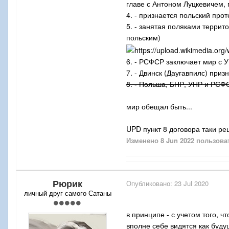
главе с Антоном Луцкевичем, 
4. - признается польский пр
5. - занятая поляками террит
польским)
6. - РСФСР заключает мир с 
7. - Двинск (Даугавпилс) приз
8. - Польша, БНР, УНР и РСФ
мир обещал быть...
UPD пункт 8 договора таки ре
Изменено
8 Jun 2022
пользова
Рюрик
Опубликовано:
23 Jul 2020
личный друг самого Сатаны
в принципе - с учетом того, 
вполне себе видятся как буд