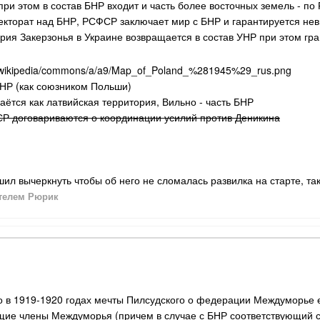
при этом в состав БНР входит и часть более восточных земель - 
отекторат над БНР, РСФСР заключает мир с БНР и гарантируется н
ория Закерзонья в Украине возвращается в состав УНР при этом гра
УНР (как союзником Польши)
наётся как латвийская территория, Вильно - часть БНР
СР договариваются о координации усилий против Деникина
шил вычеркнуть чтобы об него не сломалась развилка на старте, та
телем Рюрик
что в 1919-1920 годах мечты Пилсудского о федерации Междуморье 
ущие члены Междуморья (причем в случае с БНР соответствующий 