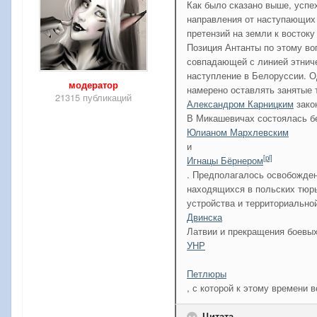
Как было сказано выше, успе
направления от наступающих
претензий на земли к востоку
Позиция Антанты по этому во
совпадающей с линией этнич
наступление в Белоруссии. О
модератор
намерено оставлять занятые 
21315 публикаций
Александром Карницким
зако
В Микашевичах состоялась б
Юлианом Мархлевским
и
[pl]
Игнацы Бёрнером
. Предполагалось освобожден
находящихся в польских тюрь
устройства и территориально
Двинска
Латвии и прекращения боевых
УНР
Петлюры
, с которой к этому времени 
Цитата