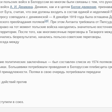
хи польских войск в Белоруссии во многом были связаны с тем, что р
 войск
А. И. Деникина
. Деникин, как и в целом
Белое движение
, признав
 от Буга, считая, что они должны входить в состав единой и неделимой 
просу совпадала с деникинской — 8 декабря 1919 года была оглашена Д
[20]
еского преобладания поляков
. При этом Антанта требовала от Пилсуд
днако на тот момент польские войска находились значительно восточне
территории. После того, как многомесячные переговоры в Таганроге ме
нчились безрезультатно, начались польско-советские переговоры.
еседа между
ие политических заключённых — был составлен список из 1574 поляков
мах. Большевики потребовали проведения в Белоруссии плебисцита сре
й принадлежности. Поляки в свою очередь потребовали передачи
 действий против
вступили в союз.