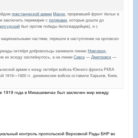
рейдом
повстанческой армии
Махно
, прорвавшей фронт белых в
ли заключить перемирие с
поляками
, которые дошли до
илсудский
был против победы белогвардейцев), и с
 национальными частями, перешли в наступление на орловско-
 декады октября добровольцы занимали линию
Новгород-
е их всюду захлебнулось, а на линии
Севск
—
Дмитровск
—
ческой армии к концу октября войска Южного фронта РККА
ой 1919—1920 гг. деникинские войска оставили Харьков, Киев,
е 1919 года в Микашевичах был заключен мир между
ициальный контроль пропольской Верховной Рады БНР во