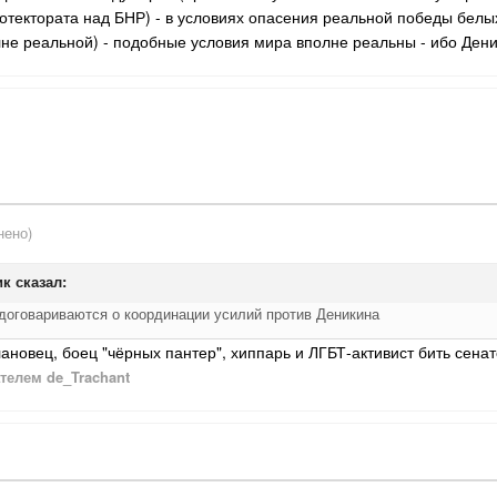
ротектората над БНР) - в условиях опасения реальной победы белых
е реальной) - подобные условия мира вполне реальны - ибо Ден
нено)
ик
сказал:
оговариваются о координации усилий против Деникина
лановец, боец "чёрных пантер", хиппарь и ЛГБТ-активист бить сена
телем de_Trachant