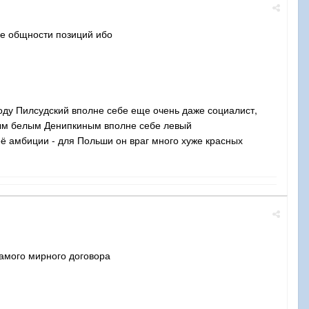
не общности позиций ибо
году Пилсудский вполне себе еще очень даже социалист,
тым белым Денипкиным вполне себе левый
её амбиции - для Польши он враг много хуже красных
самого мирного договора