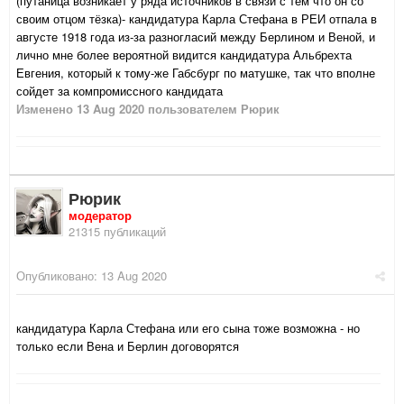
(путаница возникает у ряда источников в связи с тем что он со
своим отцом тёзка)- кандидатура Карла Стефана в РЕИ отпала в
августе 1918 года из-за разногласий между Берлином и Веной, и
лично мне более вероятной видится кандидатура Альбрехта
Евгения, который к тому-же Габсбург по матушке, так что вполне
сойдет за компромиссного кандидата
Изменено
13 Aug 2020
пользователем Рюрик
Рюрик
модератор
21315 публикаций
Опубликовано:
13 Aug 2020
кандидатура Карла Стефана или его сына тоже возможна - но
только если Вена и Берлин договорятся