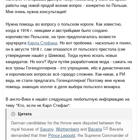
работы над новой продой возник вопрос - конкретно по Польше.
Мне очень нужна консультация!
Нужна помощь во вопросу о польском короле. Как известно,
когда в 1916 г. немцами и австрийцами было создано
королевство Польское, на трон предполагалось возвести
эрцгерцога
Карла Стефана
. Но вот проблема - насколько я понял,
он в августе 1918 г. сам отказался от польского престола (сие
утверждение нашёл у Шимова). Тогда нужно искать новых
кандидатов. Но кого? Идти путём разработчиков мода - сажать на
все троны Гогенцоллернов - это упрощение, ибо в династических
и королевских вопросах всё гораздо сложнее. Как-никак, в РИ
ведь не стали предлагать Гогенцоллерна! Поэтому мне нужна
помощь знающих коллег в деле выбора польского монарха.
В англо-Вики я нашёл следующую любопытную информацию на
тему "Кто, если не Карл Стефан":
Цитата
German candidates for the throne were disputed between the
[11]
royal houses of
Saxony
,
Württemberg
and
Bavaria
.
Bavaria
demanded that their
Prince Leopold
, the Supreme Commander of