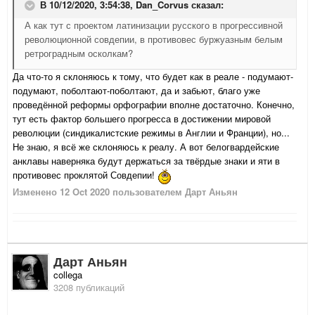
В 10/12/2020, 3:54:38,
Dan_Corvus
сказал:
А как тут с проектом латинизации русского в прогрессивной
революционной совдепии, в противовес буржуазным белым
ретроградным осколкам?
Да что-то я склоняюсь к тому, что будет как в реале - подумают-
подумают, поболтают-поболтают, да и забьют, благо уже
проведённой реформы орфографии вполне достаточно. Конечно,
тут есть фактор большего прогресса в достижении мировой
революции (синдикалистские режимы в Англии и Франции), но...
Не знаю, я всё же склоняюсь к реалу. А вот белогвардейские
анклавы наверняка будут держаться за твёрдые знаки и яти в
противовес проклятой Совдепии!
Изменено
12 Oct 2020
пользователем Дарт Аньян
Дарт Аньян
collega
3208 публикаций