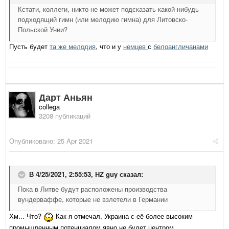
Кстати, коллеги, никто не может подсказать какой-нибудь
подходящий гимн (или мелодию гимна) для Литовско-
Польской Унии?
Пусть будет
та же мелодия
, что и у
немцев
с
белоангличанами
Дарт Аньян
collega
3208 публикаций
Опубликовано:
25 Apr 2021
В 4/25/2021, 2:55:53,
HZ guy
сказал:
Пока в Литве будут расположены производства
вундерваффе, которые не взлетели в Германии
Хм... Что?
Как я отмечал, Украина с её более высоким
промышленным потенциалом явно не будет центром