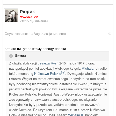
Рюрик
модератор
21315 публикаций
Опубликовано:
13 Aug 2020
(изменено)
вот что пишут по этому поводу поляки
Цитата
Z chwilą abdykacji
cesarza Rosji
2/15 marca 1917 r. oraz
następującej po niej abdykacji wielkiego księcia
Michała
, utraciło
[48]
także monarchę
Królestwo Polskie
. Dywagacje władz Niemiec
i Austro-Węgier na temat ewentualnego kandydata na tron polski
były pochodną nierozstrzygniętej ostatecznie kwestii, z którym z
państw centralnych powinno być związane wykreowane przez nie
Królestwo Polskie. Ponieważ Austro-Węgry nigdy ostatecznie nie
zrezygnowały z rozwiązania austro-polskiego, rozwiązanie
kandydackie były przede wszystkim przedmiotem rozważań
władz Niemiec. Po uzyskaniu 29 marca 1918 r. przez Królestwo
Polskie niezależności od Rosji, cesarz
Wilhelm II
, kanclerz