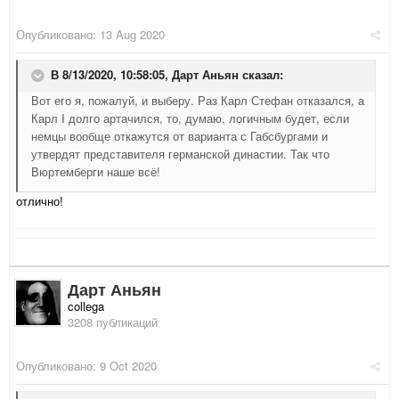
Опубликовано:
13 Aug 2020
В 8/13/2020, 10:58:05,
Дарт Аньян
сказал:
Вот его я, пожалуй, и выберу. Раз Карл Стефан отказался, а
Карл I долго артачился, то, думаю, логичным будет, если
немцы вообще откажутся от варианта с Габсбургами и
утвердят представителя германской династии. Так что
Вюртемберги наше всё!
отлично!
Дарт Аньян
collega
3208 публикаций
Опубликовано:
9 Oct 2020