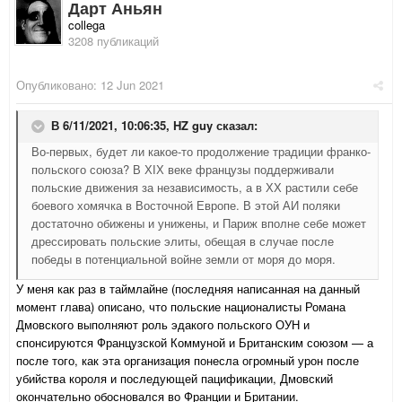
Дарт Аньян
collega
3208 публикаций
Опубликовано:
12 Jun 2021
В 6/11/2021, 10:06:35,
HZ guy
сказал:
Во-первых, будет ли какое-то продолжение традиции франко-
польского союза? В ХІХ веке французы поддерживали
польские движения за независимость, а в ХХ растили себе
боевого хомячка в Восточной Европе. В этой АИ поляки
достаточно обижены и унижены, и Париж вполне себе может
дрессировать польские элиты, обещая в случае после
победы в потенциальной войне земли от моря до моря.
У меня как раз в таймлайне (последняя написанная на данный
момент глава) описано, что польские националисты Романа
Дмовского выполняют роль эдакого польского ОУН и
спонсируются Французской Коммуной и Британским союзом — а
после того, как эта организация понесла огромный урон после
убийства короля и последующей пацификации, Дмовский
окончательно обосновался во Франции и Британии.