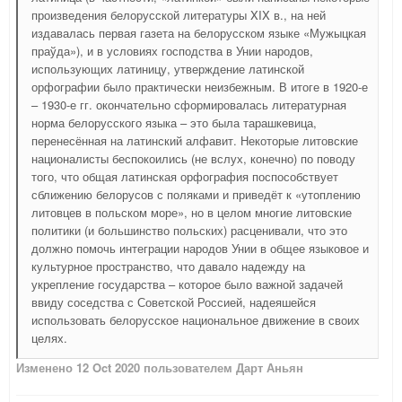
произведения белорусской литературы XIX в., на ней
издавалась первая газета на белорусском языке «Мужыцкая
праўда»), и в условиях господства в Унии народов,
использующих латиницу, утверждение латинской
орфографии было практически неизбежным. В итоге в 1920-е
– 1930-е гг. окончательно сформировалась литературная
норма белорусского языка – это была тарашкевица,
перенесённая на латинский алфавит. Некоторые литовские
националисты беспокоились (не вслух, конечно) по поводу
того, что общая латинская орфография поспособствует
сближению белорусов с поляками и приведёт к «утоплению
литовцев в польском море», но в целом многие литовские
политики (и большинство польских) расценивали, что это
должно помочь интеграции народов Унии в общее языковое и
культурное пространство, что давало надежду на
укрепление государства – которое было важной задачей
ввиду соседства с Советской Россией, надеяшейся
использовать белорусское национальное движение в своих
целях.
Изменено
12 Oct 2020
пользователем Дарт Аньян