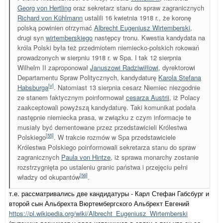
Georg von Hertling
oraz sekretarz stanu do spraw zagranicznych
Richard von Kühlmann
ustalili 16 kwietnia 1918 r., że koronę
polską powinien otrzymać
Albrecht Eugeniusz Wirtemberski
,
drugi syn
wirtemberskiego
następcy tronu. Kwestia kandydata na
króla Polski była też przedmiotem niemiecko-polskich rokowań
prowadzonych w sierpniu 1918 r. w Spa. I tak 12 sierpnia
Wilhelm II zaproponował
Januszowi Radziwiłłowi
, dyrektorowi
Departamentu Spraw Politycznych, kandydaturę
Karola Stefana
[v]
Habsburga
. Natomiast 13 sierpnia cesarz Niemiec niezgodnie
ze stanem faktycznym poinformował
cesarza Austrii
, iż Polacy
zaakceptowali powyższą kandydaturę. Taki komunikat podała
następnie niemiecka prasa, w związku z czym informacje te
musiały być dementowane przez przedstawicieli Królestwa
[55]
Polskiego
. W trakcie rozmów w Spa przedstawiciele
Królestwa Polskiego poinformowali sekretarza stanu do spraw
zagranicznych
Paula von Hintze
, iż sprawa monarchy zostanie
rozstrzygnięta po ustaleniu granic państwa i przejęciu pełni
[56]
władzy od okupantów
.
т.е. рассматривались две кандидатуры - Карл Стефан Габсбург и
второй сын Альбрехта Вюртембергского Альбрехт Евгений
https://pl.wikipedia.org/wiki/Albrecht_Eugeniusz_Wirtemberski