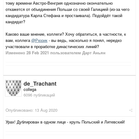
тому времени Австро-Венгрия однозначно окончательно
откажется от объединения Польши со своей Галицией (из-за чего
кандидатура Карла Стефана и простаивала). Подойдёт такой
кандидат?
Каково ваше мнение, коллеги? Хочу обратиться, в частности, к
вам, коллега
@Рюрик
- вы ведь, насколько я понял, нередко
участвовали в проработке династических линий?
Изменено
28 Feb 2021
пользователем Дарт Аньян
de_Trachant
collega
6096 публикаций
Опубликовано:
13 Aug 2020
Урах! Дублирован в одном лице - круль Польский и Литевский!