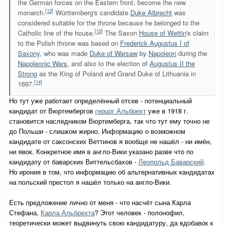
the German forces on the Eastern front, become the new
[12]
monarch.
Württemberg's candidate
Duke Albrecht
was
considered suitable for the throne because he belonged to the
[13]
Catholic line of the house.
The Saxon
House of Wettin
's claim
to the Polish throne was based on
Frederick Augustus I of
Saxony
, who was made
Duke of Warsaw
by
Napoleon
during the
Napoleonic Wars
, and also to the election of
Augustus II the
Strong
as the King of Poland and Grand Duke of Lithuania in
[14]
1697.
Но тут уже работает определённый отсев - потенциальный
кандидат от Вюртембергов
герцог Альбрехт
уже в 1918 г.
становится наследником Вюртемберга, так что тут ему точно не
до Польши - слишком жирно. Информацию о возможном
кандидате от саксонских Веттинов я вообще не нашёл - ни имён,
ни явок. Конкретное имя в англо-Вики указано разве что по
кандидату от баварских Виттельсбахов -
Леопольд Баварский
.
Но ирония в том, что информацию об альтернативных кандидатах
на польский престол я нашёл только на англо-Вики.
Есть предложение лично от меня - что насчёт сына Карла
Стефана,
Карла Альбрехта
? Этот человек - полонофил,
теоретически может выдвинуть свою кандидатуру, да вдобавок к