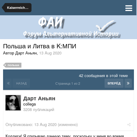
Kaiserreich: Мир победившего империализма
Польша и Литва в K:МПИ
Автор Дарт Аньян
,
13 Aug 2020
польша
42 сообщения в этой теме
Страница 1 из 2
НАЗАД
ВПЕРЁД
Дарт Аньян
collega
3208 публикаций
Опубликовано:
13 Aug 2020
(изменено)
Коллеги! Я открываю данную тему, поскольку у меня во время