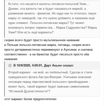
Кстати, что касается валюты литовско-польской Унии...
Думаю, эта валюта так и будет называться маркой, а
разменная монета - фенигом. Но надо как-то отличать такую
марку от немецкой, так что нужно добавить в название ещё
один элемент. Польско-литовская марка? Тут может
возникнуть вопрос первенства... Марка Содружества? Марка
Унии? Или есть ещё варианты?
скорее всего будет просто мультиязычное название
в Польше польско-литовская марка, литовцы, скорее всего
просто детерминистично переименуют в Ауксинас и скатикас
соответственно - а на банкотах будет писаться просто оба
названия
В 10/9/2020, 4:05:01,
Дарт Аньян
сказал:
Второй вариант - не мой, но любопытный. Сделан в стиле
гражданского флага Австро-Венгрии. Учитывая опасения
литовцев перед перспективой польского преобладания -
может быть, такой вариант будет важным символизмом
"Истинной Дуалистичности"?
этот вариант более предпочтителен