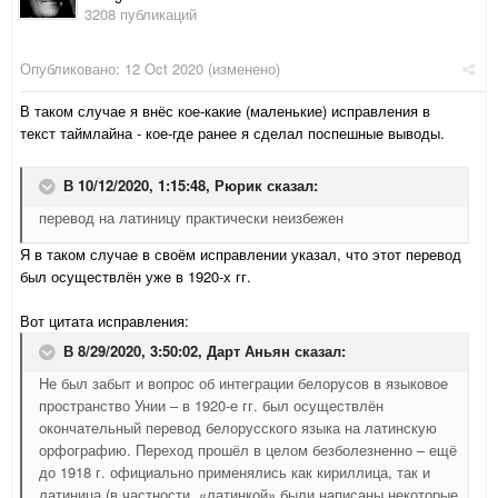
3208 публикаций
Опубликовано:
12 Oct 2020
(изменено)
В таком случае я внёс кое-какие (маленькие) исправления в
текст таймлайна - кое-где ранее я сделал поспешные выводы.
В 10/12/2020, 1:15:48,
Рюрик
сказал:
перевод на латиницу практически неизбежен
Я в таком случае в своём исправлении указал, что этот перевод
был осуществлён уже в 1920-х гг.
Вот цитата исправления:
В 8/29/2020, 3:50:02,
Дарт Аньян
сказал:
Не был забыт и вопрос об интеграции белорусов в языковое
пространство Унии – в 1920-е гг. был осуществлён
окончательный перевод белорусского языка на латинскую
орфографию. Переход прошёл в целом безболезненно – ещё
до 1918 г. официально применялись как кириллица, так и
латиница (в частности, «латинкой» были написаны некоторые