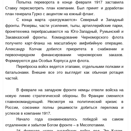
Попытка переворота в конце февраля 1917 заставила
Ставку пересмотреть план компании. Был принят и доработан
план генерала Гурко с акцентом на южный фланг.
С конца марта «разгружаются» Северный и Западный
фронты. Резервы, части усиления, тылы, артиллерийские парки,
бронетехника перебрасываются на Юго-Западный, Румынский и
Закавказский фронты. Командование Черноморского флота
получило карт-бланш на масштабную амфибийную операцию.
Александр Колчак добился приоритета в снабжении и
первоочередном финансировании черноморских заказов.
Формируются два Особых Корпуса для флота.
Переброска войск ведется этапами, отдельными полками и
батальонами. Внешне все это выглядит как обычная ротация
частей.
В феврале на западном фронте немцы отвели войска на
новую линию стратегической обороны. Во Франции сменился
главнокомандующий. Несмотря на политический кризис в
России, союзники полны решимости добиться перелома и
успехов в компании 1917.
Начало года ознаменовалось победой на самом
отдаленном и забытом Богом фронте – в Месопотамии.
24 февраля успех английских войск под Эль-Кутом.