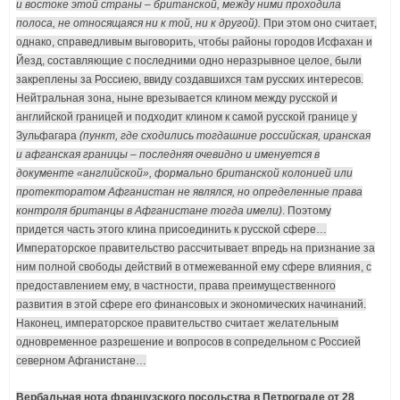
и востоке этой страны – британской, между ними проходила
полоса, не относящаяся ни к той, ни к другой).
При этом оно считает,
однако, справедливым выговорить, чтобы районы городов Исфахан и
Йезд, составляющие с последними одно неразрывное целое, были
закреплены за Россиею, ввиду создавшихся там русских интересов.
Нейтральная зона, ныне врезывается клином между русской и
английской границей и подходит клином к самой русской границе у
Зульфагара
(пункт, где сходились тогдашние российская, иранская
и афганская границы – последняя очевидно и именуется в
документе «английской», формально британской колонией или
протекторатом Афганистан не являлся, но определенные права
контроля британцы в Афганистане тогда имели)
. Поэтому
придется часть этого клина присоединить к русской сфере…
Императорское правительство рассчитывает впредь на признание за
ним полной свободы действий в отмежеванной ему сфере влияния, с
предоставлением ему, в частности, права преимущественного
развития в этой сфере его финансовых и экономических начинаний.
Наконец, императорское правительство считает желательным
одновременное разрешение и вопросов в сопредельном с Россией
северном Афганистане…
Вербальная нота французского посольства в Петрограде от 28