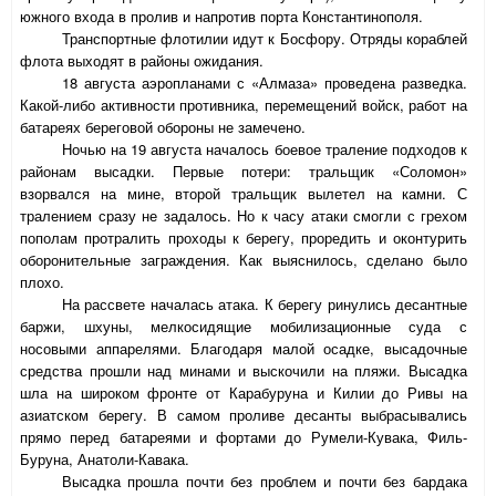
южного входа в пролив и напротив порта Константинополя.
Транспортные флотилии идут к Босфору. Отряды кораблей
флота выходят в районы ожидания.
18 августа аэропланами с «Алмаза» проведена разведка.
Какой-либо активности противника, перемещений войск, работ на
батареях береговой обороны не замечено.
Ночью на 19 августа началось боевое траление подходов к
районам высадки. Первые потери: тральщик «Соломон»
взорвался на мине, второй тральщик вылетел на камни. С
тралением сразу не задалось. Но к часу атаки смогли с грехом
пополам протралить проходы к берегу, проредить и оконтурить
оборонительные заграждения. Как выяснилось, сделано было
плохо.
На рассвете началась атака. К берегу ринулись десантные
баржи, шхуны, мелкосидящие мобилизационные суда с
носовыми аппарелями. Благодаря малой осадке, высадочные
средства прошли над минами и выскочили на пляжи. Высадка
шла на широком фронте от Карабуруна и Килии до Ривы на
азиатском берегу. В самом проливе десанты выбрасывались
прямо перед батареями и фортами до Румели-Кувака, Филь-
Буруна, Анатоли-Кавака.
Высадка прошла почти без проблем и почти без бардака