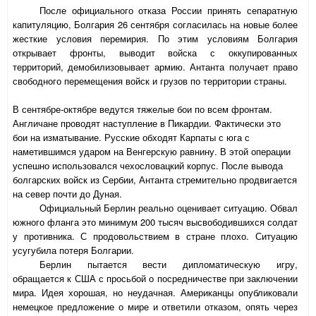
После официального отказа России принять сепаратную
капитуляцию, Болгария 26 сентября согласилась на новые более
жесткие условия перемирия. По этим условиям Болгария
открывает фронты, выводит войска с оккупированных
территорий, демобилизовывает армию. Антанта получает право
свободного перемещения войск и грузов по территории страны.
В сентябре-октябре ведутся тяжелые бои по всем фронтам.
Англичане проводят наступление в Пикардии. Фактически это
бои на изматывание. Русские обходят Карпаты с юга с
наметившимся ударом на Венгерскую равнину. В этой операции
успешно использовался чехословацкий корпус. После вывода
болгарских войск из Сербии, Антанта стремительно продвигается
на север почти до Дуная.
Официальный Берлин реально оценивает ситуацию. Обвал
южного фланга это минимум 200 тысяч высвободившихся солдат
у противника. С продовольствием в стране плохо. Ситуацию
усугубила потеря Болгарии.
Берлин пытается вести дипломатическую игру,
обращается к США с просьбой о посредничестве при заключении
мира. Идея хорошая, но неудачная. Американцы опубликовали
немецкое предложение о мире и ответили отказом, опять через