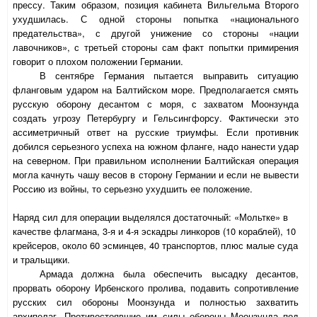
прессу. Таким образом, позиция кабинета Вильгельма Второго
ухудшилась. С одной стороны попытка «национального
предательства», с другой унижение со стороны «нации
лавочников», с третьей стороны сам факт попытки примирения
говорит о плохом положении Германии.
В сентябре Германия пытается выправить ситуацию
фланговым ударом на Балтийском море. Предполагается смять
русскую оборону десантом с моря, с захватом Моонзунда
создать угрозу Петербургу и Гельсингфорсу. Фактически это
ассиметричный ответ на русские триумфы. Если противник
добился серьезного успеха на южном фланге, надо нанести удар
на северном. При правильном исполнении Балтийская операция
могла качнуть чашу весов в сторону Германии и если не вывести
Россию из войны, то серьезно ухудшить ее положение.
Наряд сил для операции выделялся достаточный: «Мольтке» в
качестве флагмана, 3-я и 4-я эскадры линкоров (10 кораблей), 10
крейсеров, около 60 эсминцев, 40 транспортов, плюс малые суда
и тральщики.
Армада должна была обеспечить высадку десантов,
прорвать оборону Ирбенского пролива, подавить сопротивление
русских сил обороны Моонзунда и полностью захватить
архипелаг. Противостоявшие им силы обороны Моонзунда под