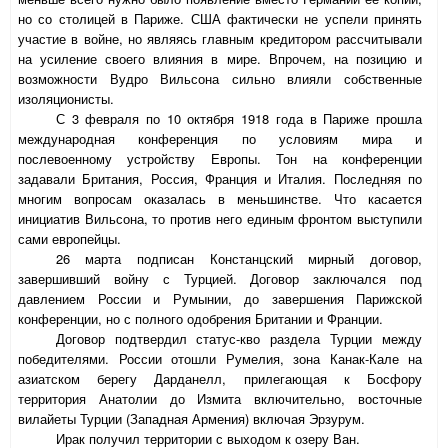
но со столицей в Париже. США фактически не успели принять
участие в войне, но являясь главным кредитором рассчитывали
на усиление своего влияния в мире. Впрочем, на позицию и
возможности Вудро Вильсона сильно влияли собственные
изоляционисты.
С 3 февраля по 10 октября 1918 года в Париже прошла
международная конференция по условиям мира и
послевоенному устройству Европы. Тон на конференции
задавали Британия, Россия, Франция и Италия. Последняя по
многим вопросам оказалась в меньшинстве. Что касается
инициатив Вильсона, то против него единым фронтом выступили
сами европейцы.
26 марта подписан Констанцский мирный договор,
завершивший войну с Турцией. Договор заключался под
давлением России и Румынии, до завершения Парижской
конференции, но с полного одобрения Британии и Франции.
Договор подтвердил статус-кво раздела Турции между
победителями. России отошли Румелия, зона Канак-Кале на
азиатском берегу Дарданелл, прилегающая к Босфору
территория Анатолии до Измита включительно, восточные
вилайеты Турции (Западная Армения) включая Эрзурум.
Ирак получил территории с выходом к озеру Ван.