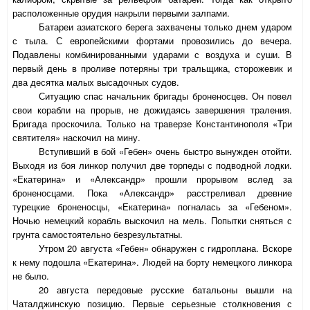
расположенные орудия накрыли первыми залпами.
Батареи азиатского берега захвачены только днем ударом
с тыла. С европейскими фортами провозились до вечера.
Подавлены комбинированными ударами с воздуха и суши. В
первый день в проливе потеряны три тральщика, сторожевик и
два десятка малых высадочных судов.
Ситуацию спас начальник бригады броненосцев. Он повел
свои корабли на прорыв, не дожидаясь завершения траления.
Бригада проскочила. Только на траверзе Константинополя «Три
святителя» наскочил на мину.
Вступивший в бой «Гебен» очень быстро вынужден отойти.
Выходя из боя линкор получил две торпеды с подводной лодки.
«Екатерина» и «Александр» прошли прорывом вслед за
броненосцами. Пока «Александр» расстреливал древние
турецкие броненосцы, «Екатерина» погналась за «Гебеном».
Ночью немецкий корабль выскочил на мель. Попытки сняться с
грунта самостоятельно безрезультатны.
Утром 20 августа «Гебен» обнаружен с гидроплана. Вскоре
к нему подошла «Екатерина». Людей на борту немецкого линкора
не было.
20 августа передовые русские батальоны вышли на
Чаталджинскую позицию. Первые серьезные столкновения с