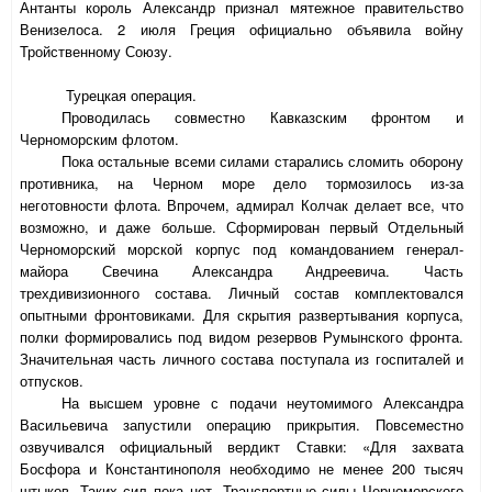
Антанты король Александр признал мятежное правительство
Венизелоса. 2 июля Греция официально объявила войну
Тройственному Союзу.
Турецкая операция.
Проводилась совместно Кавказским фронтом и
Черноморским флотом.
Пока остальные всеми силами старались сломить оборону
противника, на Черном море дело тормозилось из-за
неготовности флота. Впрочем, адмирал Колчак делает все, что
возможно, и даже больше. Сформирован первый Отдельный
Черноморский морской корпус под командованием генерал-
майора Свечина Александра Андреевича. Часть
трехдивизионного состава. Личный состав комплектовался
опытными фронтовиками. Для скрытия развертывания корпуса,
полки формировались под видом резервов Румынского фронта.
Значительная часть личного состава поступала из госпиталей и
отпусков.
На высшем уровне с подачи неутомимого Александра
Васильевича запустили операцию прикрытия. Повсеместно
озвучивался официальный вердикт Ставки: «Для захвата
Босфора и Константинополя необходимо не менее 200 тысяч
штыков. Таких сил пока нет. Транспортные силы Черноморского