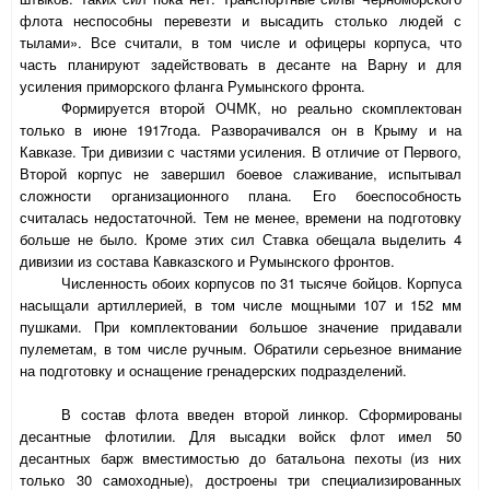
флота неспособны перевезти и высадить столько людей с
тылами». Все считали, в том числе и офицеры корпуса, что
часть планируют задействовать в десанте на Варну и для
усиления приморского фланга Румынского фронта.
Формируется второй ОЧМК, но реально скомплектован
только в июне 1917года. Разворачивался он в Крыму и на
Кавказе. Три дивизии с частями усиления. В отличие от Первого,
Второй корпус не завершил боевое слаживание, испытывал
сложности организационного плана. Его боеспособность
считалась недостаточной. Тем не менее, времени на подготовку
больше не было. Кроме этих сил Ставка обещала выделить 4
дивизии из состава Кавказского и Румынского фронтов.
Численность обоих корпусов по 31 тысяче бойцов. Корпуса
насыщали артиллерией, в том числе мощными 107 и 152 мм
пушками. При комплектовании большое значение придавали
пулеметам, в том числе ручным. Обратили серьезное внимание
на подготовку и оснащение гренадерских подразделений.
В состав флота введен второй линкор. Сформированы
десантные флотилии. Для высадки войск флот имел 50
десантных барж вместимостью до батальона пехоты (из них
только 30 самоходные), достроены три специализированных