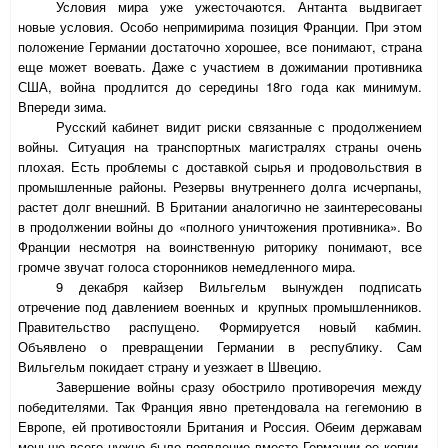
Условия мира уже ужесточаются. Антанта выдвигает
новые условия. Особо непримирима позиция Франции. При этом
положение Германии достаточно хорошее, все понимают, страна
еще может воевать. Даже с участием в дожимании противника
США, война продлится до середины 18го года как минимум.
Впереди зима.
Русский кабинет видит риски связанные с продолжением
войны. Ситуация на транспортных магистралях страны очень
плохая. Есть проблемы с доставкой сырья и продовольствия в
промышленные районы. Резервы внутреннего долга исчерпаны,
растет долг внешний. В Британии аналогично не заинтересованы
в продолжении войны до «полного уничтожения противника». Во
Франции несмотря на воинственную риторику понимают, все
громче звучат голоса сторонников немедленного мира.
9 декабря кайзер Вильгельм вынужден подписать
отречение под давлением военных и
крупных промышленников.
Правительство распущено. Формируется новый кабмин.
Объявлено о превращении Германии в республику. Сам
Вильгельм покидает страну и уезжает в Швецию.
Завершение войны сразу обострило противоречия между
победителями. Так Франция явно претендовала на гегемонию в
Европе, ей противостояли Британия и Россия. Обеим державам
меньше всего нужно было появление вместо Германии ее копии,