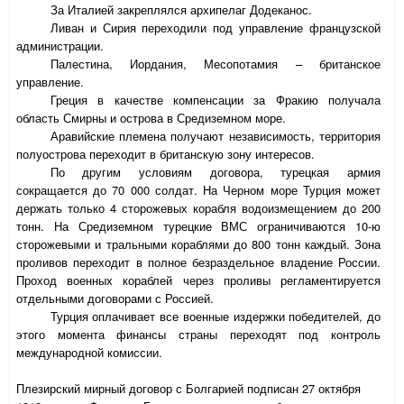
За Италией закреплялся архипелаг Додеканос.
Ливан и Сирия переходили под управление французской
администрации.
Палестина, Иордания, Месопотамия – британское
управление.
Греция в качестве компенсации за Фракию получала
область Смирны и острова в Средиземном море.
Аравийские племена получают независимость, территория
полуострова переходит в британскую зону интересов.
По другим условиям договора, турецкая армия
сокращается до 70 000 солдат. На Черном море Турция может
держать только 4 сторожевых корабля водоизмещением до 200
тонн. На Средиземном турецкие ВМС ограничиваются 10-ю
сторожевыми и тральными кораблями до 800 тонн каждый. Зона
проливов переходит в полное безраздельное владение России.
Проход военных кораблей через проливы регламентируется
отдельными договорами с Россией.
Турция оплачивает все военные издержки победителей, до
этого момента финансы страны переходят под контроль
международной комиссии.
Плезирский мирный договор с Болгарией подписан 27 октября