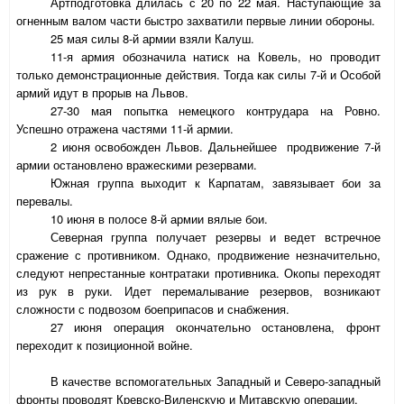
Артподготовка длилась с 20 по 22 мая. Наступающие за
огненным валом части быстро захватили первые линии обороны.
25 мая силы 8-й армии взяли Калуш.
11-я армия обозначила натиск на Ковель, но проводит
только демонстрационные действия. Тогда как силы 7-й и Особой
армий идут в прорыв на Львов.
27-30 мая попытка немецкого контрудара на Ровно.
Успешно отражена частями 11-й армии.
2 июня освобожден Львов. Дальнейшее
продвижение 7-й
армии остановлено вражескими резервами.
Южная группа выходит к Карпатам, завязывает бои за
перевалы.
10 июня в полосе 8-й армии вялые бои.
Северная группа получает резервы и ведет встречное
сражение с противником. Однако, продвижение незначительно,
следуют непрестанные контратаки противника. Окопы переходят
из рук в руки. Идет перемалывание резервов, возникают
сложности с подвозом боеприпасов и снабжения.
27 июня операция окончательно остановлена, фронт
переходит к позиционной войне.
В качестве вспомогательных Западный и Северо-западный
фронты проводят Кревско-Виленскую и Митавскую операции.