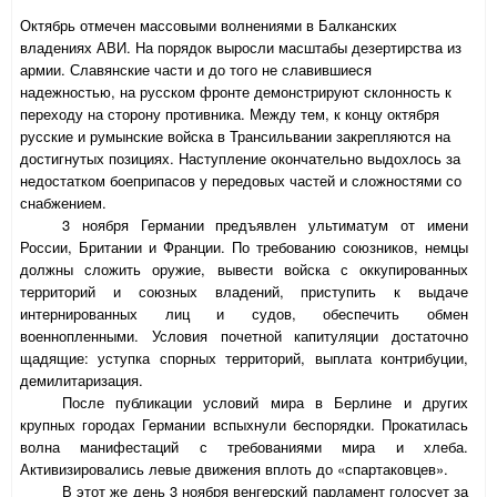
Октябрь отмечен массовыми волнениями в Балканских
владениях АВИ. На порядок выросли масштабы дезертирства из
армии. Славянские части и до того не славившиеся
надежностью, на русском фронте демонстрируют склонность к
переходу на сторону противника. Между тем, к концу октября
русские и румынские войска в Трансильвании закрепляются на
достигнутых позициях. Наступление окончательно выдохлось за
недостатком боеприпасов у передовых частей и сложностями со
снабжением.
3 ноября Германии предъявлен ультиматум от имени
России, Британии и Франции. По требованию союзников, немцы
должны сложить оружие, вывести войска с оккупированных
территорий и союзных владений, приступить к выдаче
интернированных лиц и судов, обеспечить обмен
военнопленными. Условия почетной капитуляции достаточно
щадящие: уступка спорных территорий, выплата контрибуции,
демилитаризация.
После публикации условий мира в Берлине и других
крупных городах Германии вспыхнули беспорядки. Прокатилась
волна манифестаций с требованиями мира и хлеба.
Активизировались левые движения вплоть до «спартаковцев».
В этот же день 3 ноября венгерский парламент голосует за