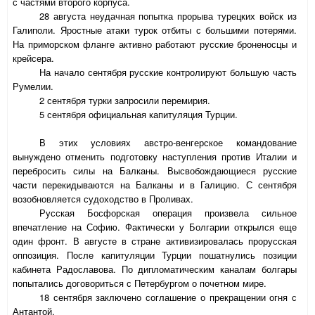
с частями второго корпуса.
28 августа неудачная попытка прорыва турецких войск из
Галиполи. Яростные атаки турок отбиты с большими потерями.
На приморском фланге активно работают русские броненосцы и
крейсера.
На начало сентября русские контролируют большую часть
Румелии.
2 сентября турки запросили перемирия.
5 сентября официальная капитуляция Турции.
В этих условиях австро-венгерское командование
вынуждено отменить подготовку наступления против Италии и
перебросить силы на Балканы. Высвобождающиеся русские
части перекидываются на Балканы и в Галицию. С сентября
возобновляется судоходство в Проливах.
Русская Босфорская операция произвела сильное
впечатление на Софию. Фактически у Болгарии открылся еще
один фронт. В августе в стране активизировалась прорусская
оппозиция. После капитуляции Турции пошатнулись позиции
кабинета Радославова. По дипломатическим каналам болгары
попытались договориться с Петербургом о почетном мире.
18 сентября заключено соглашение о прекращении огня с
Антантой.