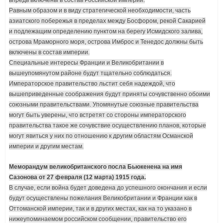
Равным образом и в виду стратегической необходимости, часть
азиатского побережья в пределах между Босфором, рекой Сакарией
и подлежащим определению пунктом на берегу Исмидского залива,
острова Мраморного моря, острова Имброс и Тенедос должны быть
включены в состав империи.
Специальные интересы Франции и Великобритании в
вышеупомянутом районе будут тщательно соблюдаться.
Императорское правительство льстит себя надеждой, что
вышеприведенные соображения будут приняты сочувственно обоими
союзными правительствами. Упомянутые союзные правительства
могут быть уверены, что встретят со стороны императорского
правительства такое же сочувствие осуществлению планов, которые
могут явиться у них по отношению к другим областям Османской
империи и другим местам.
Меморандум великобританского посла Бьюкенена на имя
Сазонова от 27 февраля (12 марта) 1915 года.
В случае, если война будет доведена до успешного окончания и если
будут осуществлены пожелания Великобритании и Франции как в
Оттоманской империи, так и в других местах, как на то указано в
нижеупоминаемом российском сообщении, правительство его