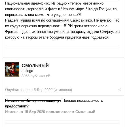
Национальная идея-фикс. Из рацио - теперь невозможно
блокировать торговлю и флот в Черном море. Что до Греции, то
перекрывать она может что угодно, но как?!
Раздел Турции взял по соглашениям Сайкса-Пико. Не думаю, что
их будут серьезно переигрывать. В РИ греки оттяпали всю
Фракию, здесь их аппетиты умерили, но сразу отдали Смирну. За
которую на втором этапе борделя придется еще подраться.
Смольный
collega
3065 публикаций
Опубликовано:
15 Sep 2020
(изменено)
Поляков из Империи вышвырнут
Польше независимость
предоставят?
Изменено
15 Sep 2020
пользователем Смольный