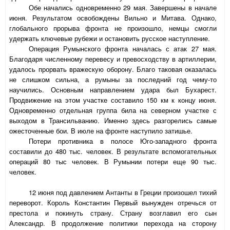
Обе начались одновременно 29 мая. Завершены в начале
июня. Результатом освобождены Вильно и Митава. Однако,
глобального прорыва фронта не произошло, немцы смогли
удержать ключевые рубежи и остановить русское наступление.
Операция Румынского фронта началась с атак 27 мая.
Благодаря численному перевесу и превосходству в артиллерии,
удалось прорвать вражескую оборону. Благо таковая оказалась
не слишком сильна, а румыны за последний год чему-то
научились. Основным направлением удара был Бухарест.
Продвижение на этом участке составило 150 км к концу июня.
Одновременно отдельная группа била на северном участке с
выходом в Трансильванию. Именно здесь разгорелись самые
ожесточенные бои. В июле на фронте наступило затишье.
Потери противника в полосе Юго-западного фронта
составили до 480 тыс. человек. В результате вспомогательных
операций 80 тыс человек. В Румынии потери еще 90 тыс.
человек.
12 июня под давлением Антанты в Греции произошел тихий
переворот. Король Константин Первый вынужден отречься от
престола и покинуть страну. Страну возглавил его сын
Александр. В продолжение политики перехода на сторону