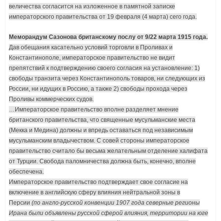
величества согласится на изложенное в памятной записке
императорского правительства от 19 февраля (4 марта) сего года.
Меморандум Сазонова британскому послу от 9/22 марта 1915 года.
Дав обещания касательно условий торговли в Проливах и
Константинополе, императорское правительство не видит
препятствий к подтверждению своего согласия на установление: 1)
свободы транзита через Константинополь товаров, ни следующих из
России, ни идущих в Россию, а также 2) свободы прохода через
Проливы коммерческих судов.
…Императорское правительство вполне разделяет мнение
британского правительства, что священные мусульманские места
(Мекка и Медина) должны и впредь оставаться под независимым
мусульманским владычеством. С совей стороны императорское
правительство считало бы весьма желательным отделение халифата
от Турции. Свобода паломничества должна быть, конечно, вполне
обеспечена.
Императорское правительство подтверждает свое согласие на
включение в английскую сферу влияния нейтральной зоны в
Персии
(по англо-русской конвенции 1907 года северные регионы
Ирана были объявлены русской сферой влияния, территории на юге