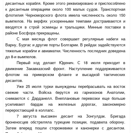
десантных корабля. Кроме этого реквизировано и приспособлено
к десантным операциям около 100 малых судов. Транспортная
флотилия Черноморского флота имела численность около 150
вымпелов. На верфях ускоренными темпами достраиваются и
вводятся в строй эсминцы и тральщики. Минные поставки в
районе Босфора прекращены.
С мая месяца флот совершает регулярные набеги на
Варну, Бургас и другие порты Болгарии. В рейдах задействуются
тяжелые корабли и авиаматки. Численность последних доведена
до 8-и вымпелов.
Первый ход делает Юденич. С 18 июля приходит в
движение Закавказский фронт. Наступление поддерживается
флотом на приморском фланге и высадкой тактических
десантов.
Уже 25 июля турки вынуждены перебрасывать на восток
свежие части. Войска берутся из гарнизонов Анатолии,
снимаются с Дарданелл. Внеплановые перевозки еще больше
усиливают бардак на железных дорогах, закономерно
переростающий в коллапс.
7 августа высажен десант на Зонгулдак. Бригада
броненосцев обстреляла турецкие позиции, подавила оборону.
Затем вперед пошли сторожевики и канонерки с десантом.