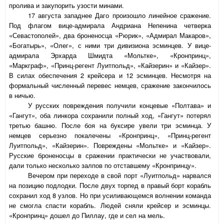
пролива и закупорить узости минами.
17 августа западнее Даго произошло линейное сражение.
Под флагом вице-адмирала Андриана Непенина четверка
«Севастополей», два броненосца «Рюрик», «Адмирал Макаров»,
«Богатырь», «Олег», с ними три дивизиона эсминцев. У вице-
адмирала Эрхарда Шмидта «Мольтке», «Кронпринц»,
«Маркграф», «Принц-регент Луитпольд», «Кайзерин» и «Кайзер».
В силах обеспечения 2 крейсера и 12 эсминцев. Несмотря на
формальный численный перевес немцев, сражение закончилось
в ничью.
У русских повреждения получили концевые «Полтава» и
«Гангут», оба линкора сохранили полный ход, «Гангут» потерял
третью башню. После боя на буксире увели три эсминца. У
немцев серьезно покалечены «Кронпринц», «Принц-регент
Луитпольд», «Кайзерин». Повреждены «Мольтке» и «Кайзер».
Русские броненосцы в сражении практически не участвовали,
дали только несколько залпов по отставшему «Кронпринцу».
Вечером при переходе в свой порт «Луитпольд» нарвался
на позицию подлодки. После двух торпед в правый борт корабль
сохранил ход 8 узлов. Но при усиливающемся волнении команда
не смогла спасти корабль. Людей сняли крейсер и эсминцы.
«Кронпринц» дошел до Пиллау, где и сел на мель.