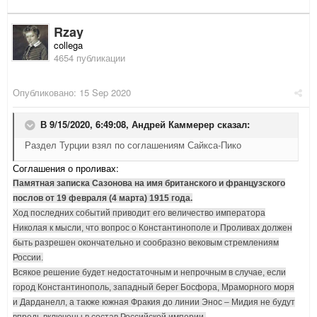
Rzay
collega
4654 публикации
Опубликовано:
15 Sep 2020
В 9/15/2020, 6:49:08,
Андрей Каммерер
сказал:
Раздел Турции взял по соглашениям Сайкса-Пико
Соглашения о проливах:
Памятная записка Сазонова на имя британского и французского
послов от 19 февраля (4 марта) 1915 года.
Ход последних событий приводит его величество императора
Николая к мысли, что вопрос о Константинополе и Проливах должен
быть разрешен окончательно и сообразно вековым стремлениям
России.
Всякое решение будет недостаточным и непрочным в случае, если
город Константинополь, западный берег Босфора, Мраморного моря
и Дарданелл, а также южная Фракия до линии Энос – Мидия не будут
впредь включены в состав Российской империи.