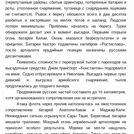
(перепутанные районы, сбитые ориентиры, потерянные батареи и
роты, утопленное снаряжение, путаница с снарядными ящиками
не считаются). Рывок к берегу обошелся всего в два десятка
разбитых и застрявших на мелях ботов и шаланд. Людские
потери минимальны. Проблемы начались на берегу. Турки
обнаружили десант уже в момент высадки. Первыми открыли
огонь батареи Килии. Оконь оказался безрезультатен и не
прицелен. Батареи быстро подавлены калибром «Ростислава»,
после артналета орудийные позиции захвачены русскими
десантниками.
Появились сложности с перегрузкой тылов с пароходов на
высадочные средства. Днем транспорт «Константин» подорвался
на мине. Судно отбуксировали в Николаев. Высадка первых трех
дивизий и выгрузка армейского снаряжения, тылов
продолжалась до позднего вечера.
Продвижение русских частей составило до 10 километров,
хотя организованного сопротивления они не встретили.
Атака флота через пролив натолкнулась на ожесточенное
сопротивление батарей Анатоли-Кавак и Маджар-Кале.
Неожиданно сильно огрызнулся Сары Таши. Береговые батареи
мешали тралению. Мощный огонь корабельной артиллерии не
приносил особого результата. Моряки не могли нащупать
калибром, скрытые за рельефом батареи. Тогда как открыто