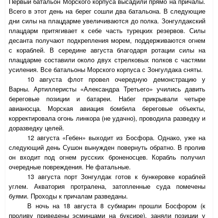
Первый батальон Морского корпуса высадили прямо на причалы.
Всего в этот день на берег сошли два батальона. В следующие
дни силы на плацдарме увеличиваются до полка. Зонгулдакский
плацдарм притягивает к себе часть турецких резервов. Силы
десанта получают подкрепления морем, поддерживаются огнем
с кораблей. В середине августа благодаря ротации силы на
плацдарме составили около двух стрелковых полков с частями
усиления. Все батальоны Морского корпуса с Зонгулдака сняты.
10 августа флот провел очередную демонстрацию у
Варны. Артиллеристы «Александра Третьего» учились давить
береговые позиции и батареи. Набег прикрывали четыре
авианосца. Морская авиация бомбила береговые объекты,
корректировала огонь линкора (не удачно), проводила разведку и
доразведку целей.
12 августа «Гебен» выходит из Босфора. Однако, уже на
следующий день Сушон вынужден повернуть обратно. В пролив
он входит под огнем русских броненосцев. Корабль получил
очередные повреждения. Не фатальные.
13 августа порт Зонгулдак готов к бункеровке кораблей
углем. Акватория протралена, затопленные суда помечены
буями. Проходы к причалам разведаны.
В ночь на 18 августа 8 субмарин прошли Босфором (к
проливу приведены эсминцами на буксире), заняли позиции у