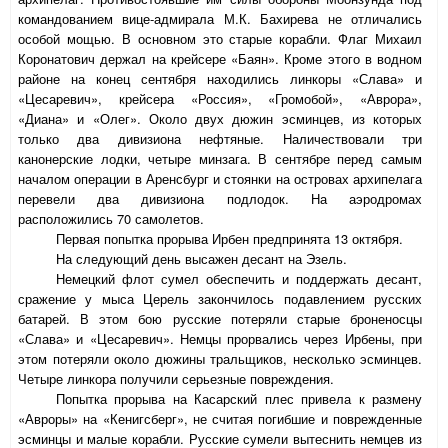
командованием вице-адмирала М.К. Бахирева не отличались
особой мощью. В основном это старые корабли. Флаг Михаил
Коронатович держал на крейсере «Баян». Кроме этого в водном
районе на конец сентября находились линкоры «Слава» и
«Цесаревич», крейсера «Россия», «Громобой», «Аврора»,
«Диана» и «Олег». Около двух дюжин эсминцев, из которых
только два дивизиона нефтяные. Наличествовали три
канонерские лодки, четыре минзага. В сентябре перед самым
началом операции в Аренсбург и стоянки на островах архипелага
перевели два дивизиона подлодок. На аэродромах
расположились 70 самолетов.
Первая попытка прорыва Ирбен предпринята 13 октября.
На следующий день высажен десант на Эзель.
Немецкий флот сумел обеспечить и поддержать десант,
сражение у мыса Церель закончилось подавлением русских
батарей. В этом бою русские потеряли старые броненосцы
«Слава» и «Цесаревич». Немцы прорвались через Ирбены, при
этом потеряли около дюжины тральщиков, несколько эсминцев.
Четыре линкора получили серьезные повреждения.
Попытка прорыва на Касарский плес привела к размену
«Авроры» на «Кенигсберг», не считая погибшие и поврежденные
эсминцы и малые корабли. Русские сумели вытеснить немцев из