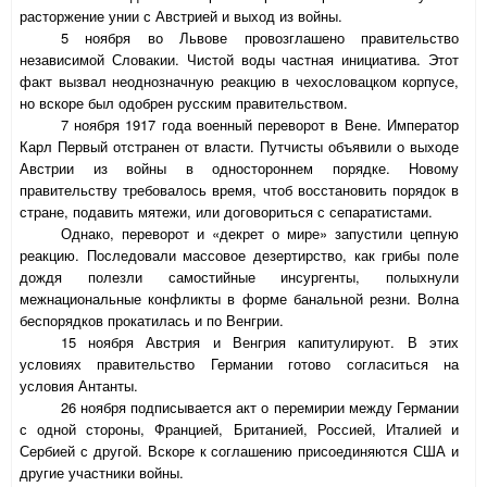
расторжение унии с Австрией и выход из войны.
5 ноября во Львове провозглашено правительство
независимой Словакии. Чистой воды частная инициатива. Этот
факт вызвал неоднозначную реакцию в чехословацком корпусе,
но вскоре был одобрен русским правительством.
7 ноября 1917 года военный переворот в Вене. Император
Карл Первый отстранен от власти. Путчисты объявили о выходе
Австрии из войны в одностороннем порядке. Новому
правительству требовалось время, чтоб восстановить порядок в
стране, подавить мятежи, или договориться с сепаратистами.
Однако, переворот и «декрет о мире» запустили цепную
реакцию. Последовали массовое дезертирство, как грибы поле
дождя полезли самостийные инсургенты, полыхнули
межнациональные конфликты в форме банальной резни. Волна
беспорядков прокатилась и по Венгрии.
15 ноября Австрия и Венгрия капитулируют. В этих
условиях правительство Германии готово согласиться на
условия Антанты.
26 ноября подписывается акт о перемирии между Германии
с одной стороны, Францией, Британией, Россией, Италией и
Сербией с другой. Вскоре к соглашению присоединяются США и
другие участники войны.