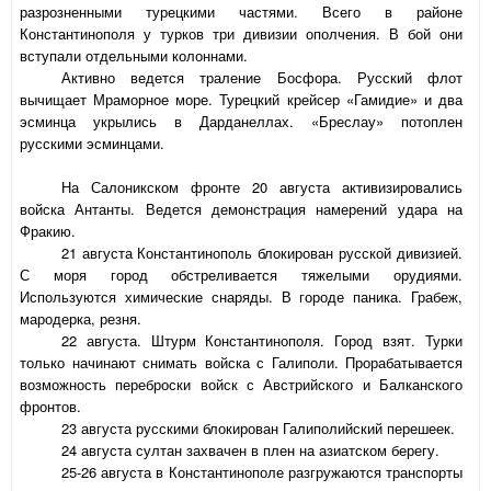
разрозненными турецкими частями. Всего в районе
Константинополя у турков три дивизии ополчения. В бой они
вступали отдельными колоннами.
Активно ведется траление Босфора. Русский флот
вычищает Мраморное море. Турецкий крейсер «Гамидие» и два
эсминца укрылись в Дарданеллах. «Бреслау» потоплен
русскими эсминцами.
На Салоникском фронте 20 августа активизировались
войска Антанты. Ведется демонстрация намерений удара на
Фракию.
21 августа Константинополь блокирован русской дивизией.
С моря город обстреливается тяжелыми орудиями.
Используются химические снаряды. В городе паника. Грабеж,
мародерка, резня.
22 августа. Штурм Константинополя. Город взят. Турки
только начинают снимать войска с Галиполи. Прорабатывается
возможность переброски войск с Австрийского и Балканского
фронтов.
23 августа русскими блокирован Галиполийский перешеек.
24 августа султан захвачен в плен на азиатском берегу.
25-26 августа в Константинополе разгружаются транспорты