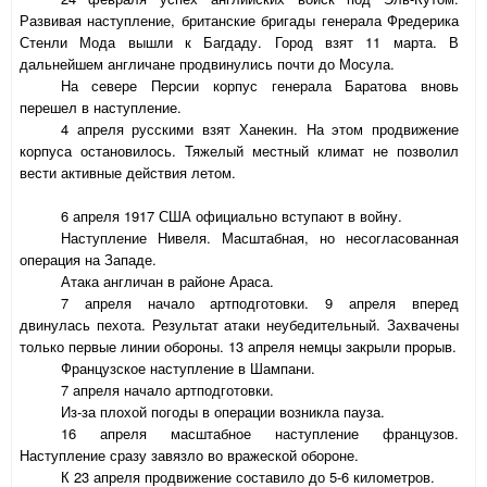
Развивая наступление, британские бригады генерала Фредерика
Стенли Мода вышли к Багдаду. Город взят 11 марта. В
дальнейшем англичане продвинулись почти до Мосула.
На севере Персии корпус генерала Баратова вновь
перешел в наступление.
4 апреля русскими взят Ханекин. На этом продвижение
корпуса остановилось. Тяжелый местный климат не позволил
вести активные действия летом.
6 апреля 1917 США официально вступают в войну.
Наступление Нивеля. Масштабная, но несогласованная
операция на Западе.
Атака англичан в районе Араса.
7 апреля начало артподготовки. 9 апреля вперед
двинулась пехота. Результат атаки неубедительный. Захвачены
только первые линии обороны. 13 апреля немцы закрыли прорыв.
Французское наступление в Шампани.
7 апреля начало артподготовки.
Из-за плохой погоды в операции возникла пауза.
16 апреля масштабное наступление французов.
Наступление сразу завязло во вражеской обороне.
К 23 апреля продвижение составило до 5-6 километров.