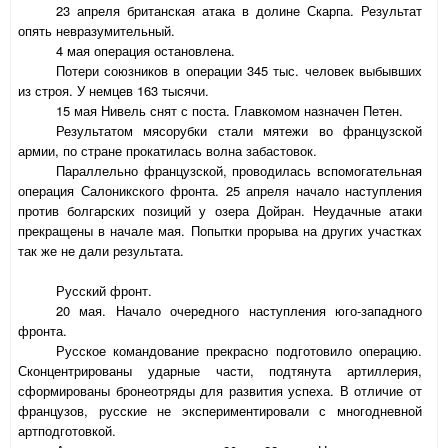
23 апреля британская атака в долине Скарпа. Результат
опять невразумительный.
4 мая операция остановлена.
Потери союзников в операции 345 тыс. человек выбывших
из строя. У немцев 163 тысячи.
15 мая Нивель снят с поста. Главкомом назначен Петен.
Результатом мясорубки стали мятежи во французской
армии, по стране прокатилась волна забастовок.
Параллельно французской, проводилась вспомогательная
операция Салоникского фронта. 25 апреля начало наступления
против болгарских позиций у озера Дойран. Неудачные атаки
прекращены в начале мая. Попытки прорыва на других участках
так же не дали результата.
Русский фронт.
20 мая. Начало очередного наступления юго-западного
фронта.
Русское командование прекрасно подготовило операцию.
Сконцентрированы ударные части, подтянута артиллерия,
сформированы бронеотряды для развития успеха. В отличие от
французов, русские не экспериментировали с многодневной
артподготовкой.