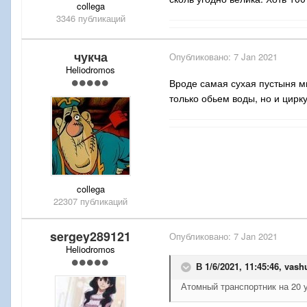
collega
3346 публикаций
чукча
Опубликовано:
7 Jan 2021
Heliodromos
Вроде самая сухая пустыня м
только обьем воды, но и цирк
collega
22307 публикаций
sergey289121
Опубликовано:
7 Jan 2021
Heliodromos
В 1/6/2021, 11:45:46,
vash
Атомный транспортник на 20 у