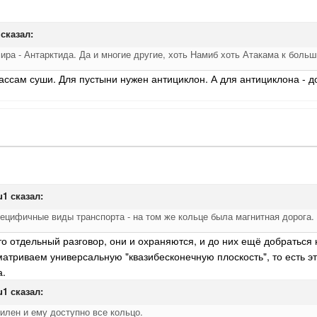
сказал:
ира - Антарктида. Да и многие другие, хоть Намиб хоть Атакама к бол
ссам суши. Для пустыни нужен антициклон. А для антициклона - до
u1
сказал:
ецифичные виды транспорта - на том же кольце была магнитная дорога.
о отдельный разговор, они и охраняются, и до них ещё добраться 
матриваем универсальную "квазибесконечную плоскость", то есть эт
а.
u1
сказал:
илен и ему доступно все кольцо.