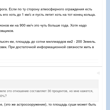
рога. Если по ту сторону атмосферного ограждения есть
его хоть до 1 км/с и пусть летит хоть на тот конец кольца.
онов км на 900 км/ч это чуть больше года. Хотя надо
овщиков.
и тысяч км, площадь до сотни миллиардов км2 - 200 Земель.
овек. При достаточной информационной связности жить в
ле это отношение составляет 30 процентов, но мне кажется,
 60%?
е, (это же астросооружение), то площадь суши может быть