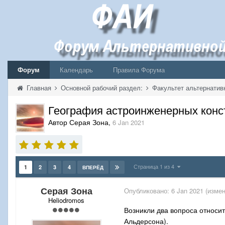
Форум
Календарь
Правила Форума
Главная
Основной рабочий раздел:
Факультет альтернатив
География астроинженерных конс
Автор Серая Зона
,
6 Jan 2021
Страница 1 из 4
1
2
3
4
ВПЕРЁД
Серая Зона
Опубликовано:
6 Jan 2021
(измен
Heliodromos
Возникли два вопроса относи
Альдерсона).