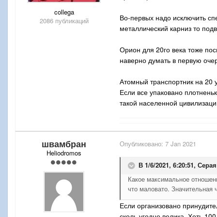
collega
Во-первых надо исключить сп
2086 публикаций
металлический карниз то подве
Орион для 20го века тоже пос
наверно думать в первую оче
Атомный транспортник на 20 у
Если все упаковано плотнень
такой населенной цивилизаци
швамбран
Опубликовано:
7 Jan 2021
Heliodromos
В 1/6/2021, 6:20:51,
Серая
Какое максимальное отношени
что маловато. Значительная 
Если организовано принудите
сколь угодно велика. Хоть 100