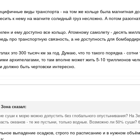
ецифичные виды транспорта - на том же кольце была магнитная до
сить к нему на магните солидный груз несложно. А потом разогнать 
илен и ему доступно все кольцо. Атомному самолету - десять милли
редь про транспортную связность, а не доступность для бомбардир
злах это 300 тысяч км за год. Думаю, что то такого порядка - сотн
кими архипелагами, то там вполне может жить 5-10 триллионов чел
и должно быть чертовски интересно.
 Зона
сказал:
е суши к морю можно допустить без глобального опустынивания? На Зем
часть океанов - те же пустыни, только водные. Возможно ли 50% суши?
льное выпадение осадков, строго по расписанию и в нужном объём
 %.