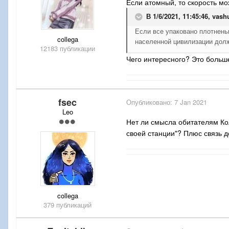
Если атомный, то скорость мож
В 1/6/2021, 11:45:46,
vash
Если все упаковано плотнень
collega
населенной цивилизации долж
12183 публикации
Чего интересного? Это больше
fsec
Опубликовано:
7 Jan 2021
Leo
Нет ли смысла обитателям Ко
своей станции"? Плюс связь д
collega
379 публикаций