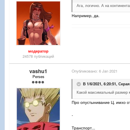
Ага, логично. А на континента
Например, да.
модератор
24578 публикаций
vashu1
Опубликовано:
6 Jan 2021
Perses
В 1/6/2021, 6:20:51,
Серая
Какой максимальный размер м
Про опустынивание Ц. имхо о
-
Транспорт...