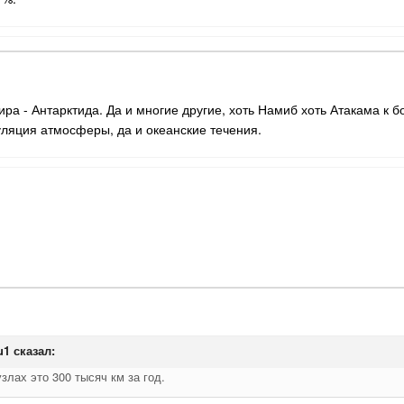
ира - Антарктида. Да и многие другие, хоть Намиб хоть Атакама к
уляция атмосферы, да и океанские течения.
u1
сказал:
злах это 300 тысяч км за год.