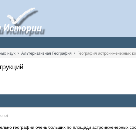
ных наук
Альтернативная География
География астроинженерных ко
трукций
ено)
тельно географии очень больших по площади астроинженерных соо