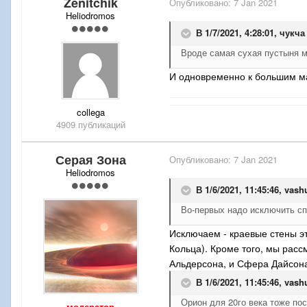
Zenitchik
Опубликовано:
7 Jan 2021
Heliodromos
В 1/7/2021, 4:28:01,
чукча
Вроде самая сухая пустыня м
И одновременно к большим ма
collega
4909 публикаций
Серая Зона
Опубликовано:
7 Jan 2021
Heliodromos
В 1/6/2021, 11:45:46,
vash
Во-первых надо исключить сп
Исключаем - краевые стены эт
Кольца). Кроме того, мы расс
Альдерсона, и Сфера Дайсон
В 1/6/2021, 11:45:46,
vash
Орион для 20го века тоже пос
модератор