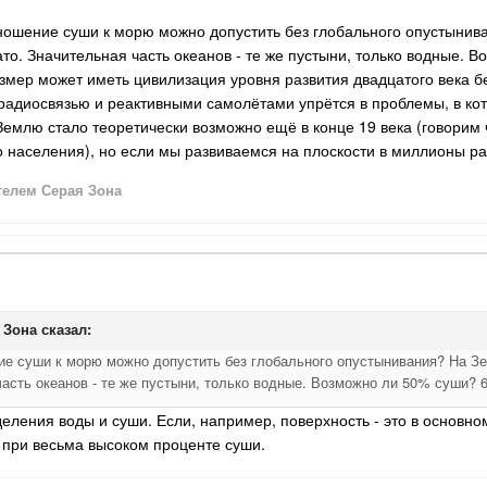
ошение суши к морю можно допустить без глобального опустынива
ато. Значительная часть океанов - те же пустыни, только водные.
мер может иметь цивилизация уровня развития двадцатого века без
радиосвязью и реактивными самолётами упрётся в проблемы, в ко
емлю стало теоретически возможно ещё в конце 19 века (говорим чи
 населения), но если мы развиваемся на плоскости в миллионы р
елем Серая Зона
 Зона
сказал:
е суши к морю можно допустить без глобального опустынивания? На Зем
часть океанов - те же пустыни, только водные. Возможно ли 50% суши?
деления воды и суши. Если, например, поверхность - это в основн
 при весьма высоком проценте суши.