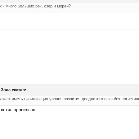
х - много больших рек, озёр и морей?
 Зона
сказал:
ожет иметь цивилизация уровня развития двадцатого века без логистич
тветил правильно.