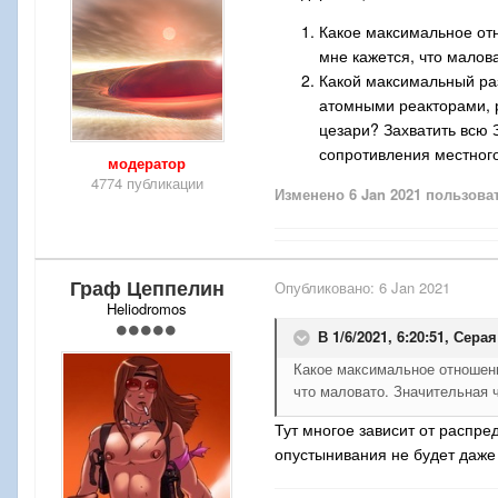
Какое максимальное отн
мне кажется, что малов
Какой максимальный раз
атомными реакторами, 
цезари? Захватить всю З
сопротивления местного
модератор
4774 публикации
Изменено
6 Jan 2021
пользоват
Граф Цеппелин
Опубликовано:
6 Jan 2021
Heliodromos
В 1/6/2021, 6:20:51,
Серая
Какое максимальное отношени
что маловато. Значительная 
Тут многое зависит от распре
опустынивания не будет даже