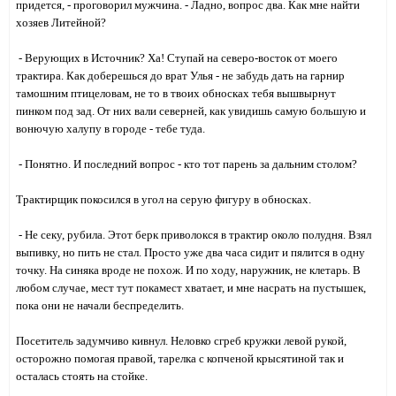
придется, - проговорил мужчина. - Ладно, вопрос два. Как мне найти
хозяев Литейной?
- Верующих в Источник? Ха! Ступай на северо-восток от моего
трактира. Как доберешься до врат Улья - не забудь дать на гарнир
тамошним птицеловам, не то в твоих обносках тебя вышвырнут
пинком под зад. От них вали северней, как увидишь самую большую и
вонючую халупу в городе - тебе туда.
- Понятно. И последний вопрос - кто тот парень за дальним столом?
Трактирщик покосился в угол на серую фигуру в обносках.
- Не секу, рубила. Этот берк приволокся в трактир около полудня. Взял
выпивку, но пить не стал. Просто уже два часа сидит и пялится в одну
точку. На синяка вроде не похож. И по ходу, наружник, не клетарь. В
любом случае, мест тут покамест хватает, и мне насрать на пустышек,
пока они не начали беспределить.
Посетитель задумчиво кивнул. Неловко сгреб кружки левой рукой,
осторожно помогая правой, тарелка с копченой крысятиной так и
осталась стоять на стойке.