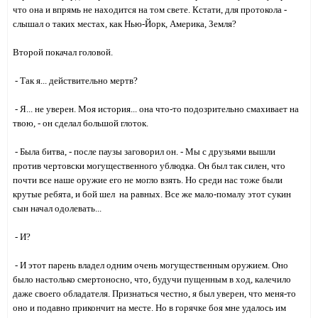
что она и впрямь не находится на том свете. Кстати, для протокола -
слышал о таких местах, как Нью-Йорк, Америка, Земля?
Второй покачал головой.
- Так я... действительно мертв?
- Я... не уверен. Моя история... она что-то подозрительно смахивает на
твою, - он сделал большой глоток.
- Была битва, - после паузы заговорил он. - Мы с друзьями вышли
против чертовски могущественного ублюдка. Он был так силен, что
почти все наше оружие его не могло взять. Но среди нас тоже были
крутые ребята, и бой шел на равных. Все же мало-помалу этот сукин
сын начал одолевать...
- И?
- И этот парень владел одним очень могущественным оружием. Оно
было настолько смертоносно, что, будучи пущенным в ход, калечило
даже своего обладателя. Признаться честно, я был уверен, что меня-то
оно и подавно прикончит на месте. Но в горячке боя мне удалось им