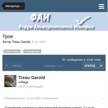
Литературная мастерская - АИ тексты на форуме
Трое
Автор Treau Garold
,
5 Jul 2021
кроссовер
попаданцы
51 сообщение в этой теме
Страница 1 из 3
НАЗАД
ВПЕРЁД
Treau Garold
collega
4200 публикаций
Опубликовано:
5 Jul 2021
(изменено)
Трактирщик отвлекся от методической протирки стакана. Судя по