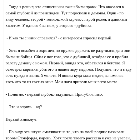
- Тогда я решил, что священники южан были правы. Что оказался в
самой глубокой из преисподен. Тут подоспели и демоны. Один - по
виду человек, второй - темнокожий карлик с парой рожек и длинным
хвостом. У одного был нож, у второго - дубинка.
- И как ты с ними справился? - с интересом спросил первый.
- Хоть я ослабел и охромел, но оружие держать не разучился, да и они
были не бойцы. Сбил с ног того, кто с дубинкой, отобрал ее и пробил
голову демону с ножом. Первый, завидя это, обратился в бегство. Я
осмотрел карманы убитого и нашел пару медяков. Подумал, что и в аду
есть нужда в звонкой монете. И пошел куда глаза глядят, вспоминая
хоть что-то из святых книг. Мои ноги привели меня в это место.
- Понятно, - первый глубоко задумался. Пригубил пиво.
- Это и впрямь... ад?
Первый хмыкнул.
- По виду эта штука смахивает на то, что на моей родине называли
тором Стэнфорда, парень. Хотя после твоего рассказа я уже не уверен,