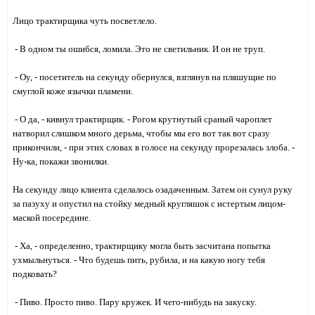
Лицо трактирщика чуть посветлело.
- В одном ты ошибся, ломила. Это не светильник. И он не труп.
- Оу, - посетитель на секунду обернулся, взглянув на пляшущие по
смуглой коже язычки пламени.
- О да, - кивнул трактирщик. - Рогом крутнутый сраный чароплет
натворил слишком много дерьма, чтобы мы его вот так вот сразу
прикончили, - при этих словах в голосе на секунду прорезалась злоба. -
Ну-ка, покажи звонилки.
На секунду лицо клиента сделалось озадаченным. Затем он сунул руку
за пазуху и опустил на стойку медный кругляшок с истертым лицом-
маской посередине.
- Ха, - определенно, трактирщику могла быть засчитана попытка
ухмыльнуться. - Что будешь пить, рубила, и на какую ногу тебя
подковать?
- Пиво. Просто пиво. Пару кружек. И чего-нибудь на закуску.