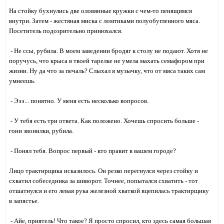
На стойку бухнулись две оловянные кружки с чем-то пенящимся
внутри. Затем - жестяная миска с ломтиками полуобугленного мяса.
Посетитель подозрительно принюхался.
- Не ссы, рубила. В моем заведении бродяг к столу не подают. Хотя не
поручусь, что крыса в твоей тарелке не умела махать семафором при
жизни. Ну да что за печаль? Слыхал я музычку, что от мяса таких сам
умнеешь.
- Эээ... понятно. У меня есть несколько вопросов.
- У тебя есть три ответа. Как положено. Хочешь спросить больше -
гони звонилки, рубила.
- Понял тебя. Вопрос первый - кто правит в вашем городе?
Лицо трактирщика исказилось. Он резко перегнулся через стойку и
схватил собеседника за шиворот. Точнее, попытался схватить - тот
отшатнулся и его левая рука железной хваткой вцепилась трактирщику
в запястье.
- Айе, приятель! Что такое? Я просто спросил, кто здесь самая большая