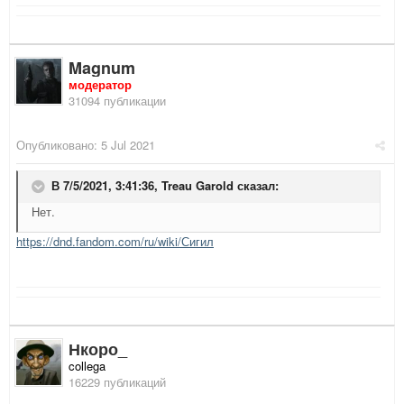
Magnum
модератор
31094 публикации
Опубликовано:
5 Jul 2021
В 7/5/2021, 3:41:36,
Treau Garold
сказал:
Нет.
https://dnd.fandom.com/ru/wiki/Сигил
Нкоро_
collega
16229 публикаций