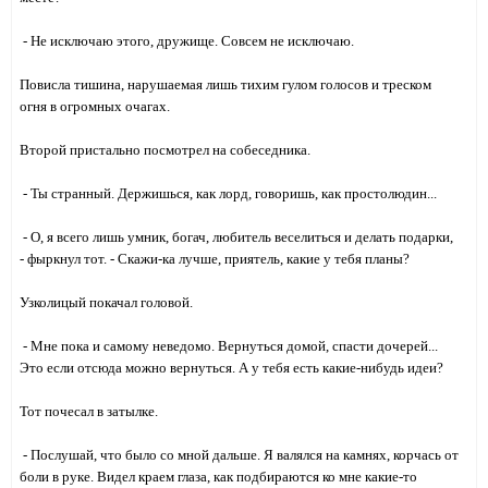
- Не исключаю этого, дружище. Совсем не исключаю.
Повисла тишина, нарушаемая лишь тихим гулом голосов и треском
огня в огромных очагах.
Второй пристально посмотрел на собеседника.
- Ты странный. Держишься, как лорд, говоришь, как простолюдин...
- О, я всего лишь умник, богач, любитель веселиться и делать подарки,
- фыркнул тот. - Скажи-ка лучше, приятель, какие у тебя планы?
Узколицый покачал головой.
- Мне пока и самому неведомо. Вернуться домой, спасти дочерей...
Это если отсюда можно вернуться. А у тебя есть какие-нибудь идеи?
Тот почесал в затылке.
- Послушай, что было со мной дальше. Я валялся на камнях, корчась от
боли в руке. Видел краем глаза, как подбираются ко мне какие-то