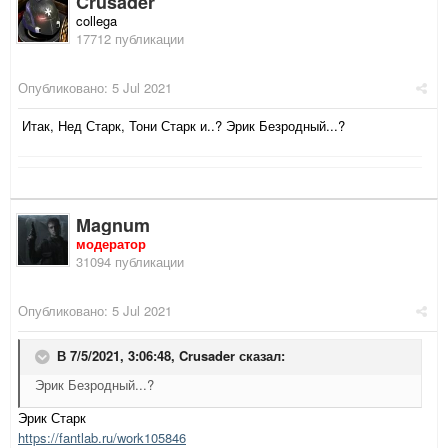
Crusader
collega
17712 публикации
Опубликовано:
5 Jul 2021
Итак, Нед Старк, Тони Старк и..? Эрик Безродный...?
Magnum
модератор
31094 публикации
Опубликовано:
5 Jul 2021
В 7/5/2021, 3:06:48,
Crusader
сказал:
Эрик Безродный...?
Эрик Старк
https://fantlab.ru/work105846