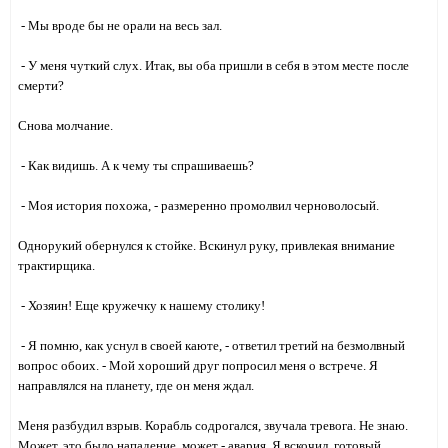
- Мы вроде бы не орали на весь зал.
- У меня чуткий слух. Итак, вы оба пришли в себя в этом месте после
смерти?
Снова молчание.
- Как видишь. А к чему ты спрашиваешь?
- Моя история похожа, - размеренно промолвил черноволосый.
Однорукий обернулся к стойке. Вскинул руку, привлекая внимание
трактирщика.
- Хозяин! Еще кружечку к нашему столику!
- Я помню, как уснул в своей каюте, - ответил третий на безмолвный
вопрос обоих. - Мой хороший друг попросил меня о встрече. Я
направлялся на планету, где он меня ждал.
Меня разбудил взрыв. Корабль содрогался, звучала тревога. Не знаю.
Может, это было нападение, может - авария. Я вскочил, готовый