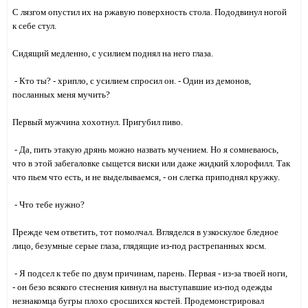
С лязгом опустил их на ржавую поверхность стола. Пододвинул ногой
к себе стул.
Сидящий медленно, с усилием поднял на него глаза.
- Кто ты? - хрипло, с усилием спросил он. - Один из демонов,
посланных меня мучить?
Первый мужчина хохотнул. Пригубил пиво.
- Да, пить этакую дрянь можно назвать мучением. Но я сомневаюсь,
что в этой забегаловке сыщется виски или даже жидкий хлорофилл. Так
что пьем что есть, и не выделываемся, - он слегка приподнял кружку.
- Что тебе нужно?
Прежде чем ответить, тот помолчал. Вгляделся в узкоскулое бледное
лицо, безумные серые глаза, глядящие из-под растрепанных косм.
- Я подсел к тебе по двум причинам, парень. Первая - из-за твоей ноги,
- он безо всякого стеснения кивнул на выступавшие из-под одежды
незнакомца бугры плохо сросшихся костей. Продемонстрировал