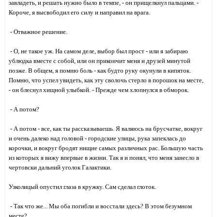
завладеть, и решать нужно было в темпе, - он прищелкнул пальцами. -
Короче, я высвободил его силу и направил на врага.
- Отважное решение.
- О, не такое уж. На самом деле, выбор был прост - или я забираю
ублюдка вместе с собой, или он прикончит меня и друзей минутой
позже. В общем, я помню боль - как будто руку окунули в кипяток.
Помню, что успел увидеть, как эту сволочь стерло в порошок на месте,
- он блеснул хищной улыбкой. - Прежде чем хлопнулся в обморок.
- А потом?
- А потом - все, как ты рассказываешь. Я валяюсь на брусчатке, вокруг
и очень далеко над головой - городские улицы, рука запеклась до
корочки, и вокруг бродят нищие самых различных рас. Большую часть
из которых я вижу впервые в жизни. Так я и понял, что меня занесло в
чертовски дальний уголок Галактики.
Узколицый опустил глаза в кружку. Сам сделал глоток.
- Так что же... Мы оба погибли и восстали здесь? В этом безумном
месте?