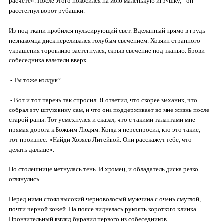
расчете». После этого покосился на мою маленькую игрушку, - он
расстегнул ворот рубашки.
Из-под ткани пробился пульсирующий свет. Вделанный прямо в грудь
незнакомца диск переливался голубым свечением. Хозяин странного
украшения торопливо застегнулся, скрыв свечение под тканью. Брови
собеседника взлетели вверх.
- Ты тоже колдун?
- Вот и тот парень так спросил. Я ответил, что скорее механик, что
собрал эту штуковину сам, и что она поддерживает во мне жизнь после
старой раны. Тот усмехнулся и сказал, что с такими талантами мне
прямая дорога к Божьим Людям. Когда я переспросил, кто это такие,
тот произнес: «Найди Хозяев Литейной. Они расскажут тебе, что
делать дальше».
По столешнице метнулась тень. И хромец, и обладатель диска резко
оглянулись.
Перед ними стоял высокий черноволосый мужчина с очень смуглой,
почти черной кожей. На поясе виднелась рукоять короткого клинка.
Пронзительный взгляд буравил первого из собеседников.