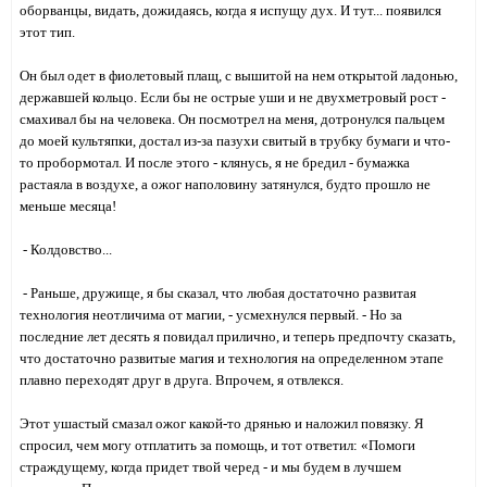
оборванцы, видать, дожидаясь, когда я испущу дух. И тут... появился
этот тип.
Он был одет в фиолетовый плащ, с вышитой на нем открытой ладонью,
державшей кольцо. Если бы не острые уши и не двухметровый рост -
смахивал бы на человека. Он посмотрел на меня, дотронулся пальцем
до моей культяпки, достал из-за пазухи свитый в трубку бумаги и что-
то пробормотал. И после этого - клянусь, я не бредил - бумажка
растаяла в воздухе, а ожог наполовину затянулся, будто прошло не
меньше месяца!
- Колдовство...
- Раньше, дружище, я бы сказал, что любая достаточно развитая
технология неотличима от магии, - усмехнулся первый. - Но за
последние лет десять я повидал прилично, и теперь предпочту сказать,
что достаточно развитые магия и технология на определенном этапе
плавно переходят друг в друга. Впрочем, я отвлекся.
Этот ушастый смазал ожог какой-то дрянью и наложил повязку. Я
спросил, чем могу отплатить за помощь, и тот ответил: «Помоги
страждущему, когда придет твой черед - и мы будем в лучшем