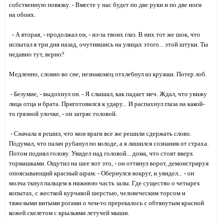
собственную повязку. - Вместе у нас будет по две руки и по две ноги
на обоих.
- А вторая, - продолжал он, - из-за твоих глаз. В них тот же шок, что
испытал я три дня назад, очутившись на улицах этого... этой штуки. Ты
недавно тут, верно?
Медленно, словно во сне, незнакомец отхлебнул из кружки. Потер лоб.
- Безумие, - выдохнул он. - Я слышал, как падает меч. Ждал, что увижу
лица отца и брата. Приготовился к удару... И распахнул глаза на какой-
то грязной улочке, - он затряс головой.
- Сначала я решил, что мои враги все же решили сдержать слово.
Подумал, что палач рубанул по колоде, а я лишился сознания от страха.
Потом поднял голову. Увидел над головой... дома, что стоят вверх
тормашками. Ощутил на шее вот это, - он оттянул ворот, демонстрируя
опоясывающий красный шрам. - Обернулся вокруг, и увидел... - он
молча ткнул пальцем в нижнюю часть залы. Где существо о четырех
копытах, с жесткой курчавой шерстью, человеческим торсом и
тяжелыми витыми рогами о чем-то пререкалось с обтянутым красной
кожей скелетом с крыльями летучей мыши.