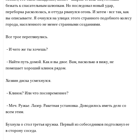
бежать к спасательным шлюпкам. Но последовал новый удар,
переборка раскололась, и оттуда рванулся огонь. И затем - все так, как
вы описываете. Я очнулся на улицах этого странного подобного колесу
города, населенного не менее странными созданиями.
Все трое переглянулись.
- И чего же ты хочешь?
- Найти путь домой. Как и вы двое. Вам, насколько я вижу, не
помешает хороший клинок рядом.
Хозяин диска усмехнулся.
- Клинок? Или что посовременнее?
- Меч. Ружье. Лазер. Ракетная установка. Доводилось иметь дело со
всем этим.
Бухнула о стол третья кружка. Первый из собеседников подтолкнул ее
в сторону соседа.