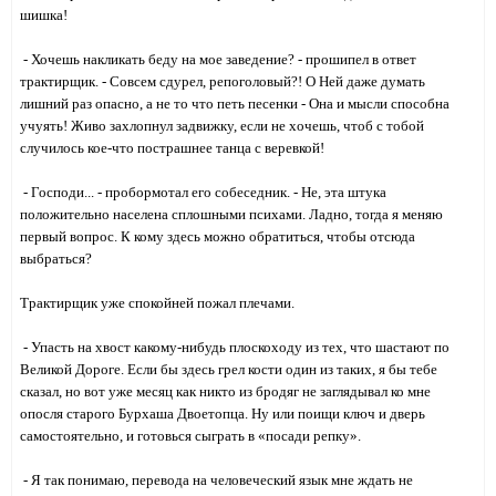
шишка!
- Хочешь накликать беду на мое заведение? - прошипел в ответ
трактирщик. - Совсем сдурел, репоголовый?! О Ней даже думать
лишний раз опасно, а не то что петь песенки - Она и мысли способна
учуять! Живо захлопнул задвижку, если не хочешь, чтоб с тобой
случилось кое-что пострашнее танца с веревкой!
- Господи... - пробормотал его собеседник. - Не, эта штука
положительно населена сплошными психами. Ладно, тогда я меняю
первый вопрос. К кому здесь можно обратиться, чтобы отсюда
выбраться?
Трактирщик уже спокойней пожал плечами.
- Упасть на хвост какому-нибудь плоскоходу из тех, что шастают по
Великой Дороге. Если бы здесь грел кости один из таких, я бы тебе
сказал, но вот уже месяц как никто из бродяг не заглядывал ко мне
опосля старого Бурхаша Двоетопца. Ну или поищи ключ и дверь
самостоятельно, и готовься сыграть в «посади репку».
- Я так понимаю, перевода на человеческий язык мне ждать не