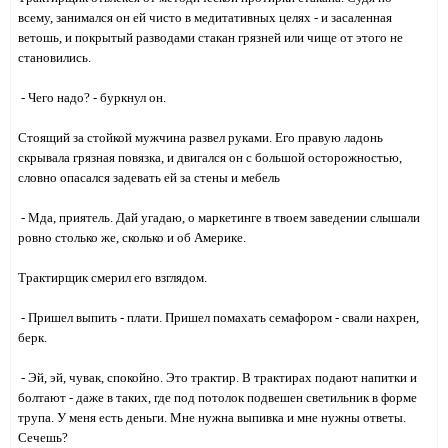
всему, занимался он ей чисто в медитативных целях - и засаленная
ветошь, и покрытый разводами стакан грязней или чище от этого не
становились.
- Чего надо? - буркнул он.
Стоящий за стойкой мужчина развел руками. Его правую ладонь
скрывала грязная повязка, и двигался он с большой осторожностью,
словно опасался задевать ей за стены и мебель
- Мда, приятель. Дай угадаю, о маркетинге в твоем заведении слышали
ровно столько же, сколько и об Америке.
Трактирщик смерил его взглядом.
- Пришел выпить - плати. Пришел помахать семафором - свали нахрен,
берк.
- Эй, эй, чувак, спокойно. Это трактир. В трактирах подают напитки и
болтают - даже в таких, где под потолок подвешен светильник в форме
трупа. У меня есть деньги. Мне нужна выпивка и мне нужны ответы.
Сечешь?