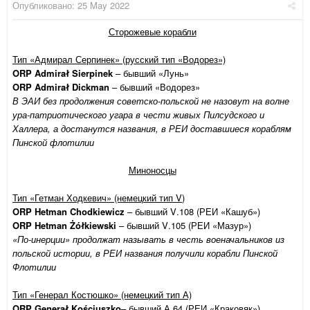
Опубликовано:
25 May 2022
Сторожевые корабли
Тип «Адмирал Серпинек» (русский тип «Водорез»)
ORP
Admirał Sierpinek
– бывший «Лунь»
ORP
Admira
ł
Dickman
– бывший «Водорез»
В ЭАИ без продолжения советско-польской не назовут на волне
ура-патриотического угара в чести живых Пилсудского и
Халлера, а достанутся названия, в РЕИ доставшиеся кораблям
Пинской флотилии
Миноносцы
Тип «Гетман Ходкевич» (немецкий тип
V
)
ORP
Hetman
Chodkiewicz
– бывший
V
.108 (РЕИ «Кашуб»)
ORP
Hetman
Żół
kiewski
– бывший
V
.105 (РЕИ «Мазур»)
«По-инерции» продолжат называть в честь военачальников из
польской истории, в РЕИ названия получили корабли Пинской
Флотилии
Тип «Генерал Костюшко» (немецкий тип А)
ORP Gen
era
ł Kościuszko
– бывший А.64 (РЕИ «Краковяк»)