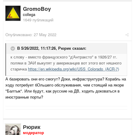
GromoBoy
collega
1649 публикаций
Опубликовано:
27 May 2022
В 5/26/2022, 11:17:26,
Рюрик
сказал:
к слову - вместо французского "д'Антраксто" в 1926/27 гг.
поляки в ЭАИ выкупят у американцев вот этого вот няшного
старичка
https://en.wikipedia.org/wiki/USS_Colorado_(ACR-7)
А базировать они его смогут? Доки, инфраструктура? Корабль на
ходу потребует бОльшего обслуживания, чем стоящий на якоре
"Балтык". Или будут, как русские на ДВ, ходить доковаться в
иностранные порты?
Рюрик
модератор