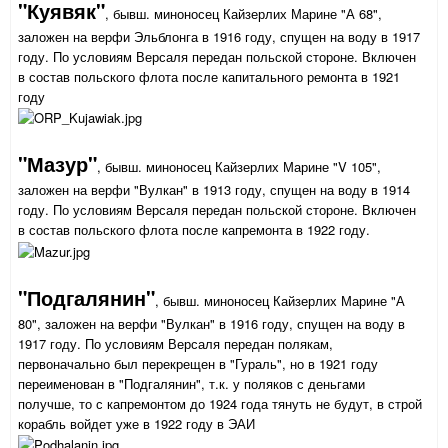
"Куявяк"
, бывш. миноносец Кайзерлих Марине "А 68",
заложен на верфи Эльблонга в 1916 году, спущен на воду в 1917
году. По условиям Версаля передан польской стороне. Включен
в состав польского флота после капитального ремонта в 1921
году
"Мазур"
, бывш. миноносец Кайзерлих Марине "V 105",
заложен на верфи "Вулкан" в 1913 году, спущен на воду в 1914
году. По условиям Версаля передан польской стороне. Включен
в состав польского флота после капремонта в 1922 году.
"Подгалянин"
, бывш. миноносец Кайзерлих Марине "А
80", заложен на верфи "Вулкан" в 1916 году, спущен на воду в
1917 году. По условиям Версаля передан полякам,
первоначально был перекрещен в "Гураль", но в 1921 году
переименован в "Подгалянин", т.к. у поляков с деньгами
получше, то с капремонтом до 1924 года тянуть не будут, в строй
корабль войдет уже в 1922 году в ЭАИ