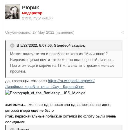
Рюрик
модератор
21315 публикаций
Опубликовано:
27 May 2022
(изменено)
В 5/27/2022, 8:07:53,
Stendec4
сказал:
Может подсуетится и приобрести кого из "Мичиганов"?
Водоизмещение почти такое же, но полноценный линкор...
При этом еще и короче на 13 м, а значит с доками меньше
проблем.
да, красавцы, согласен
https://ru.wikipedia.org/wiki/
Линейные_корабли_типа_«Саут_Кэролайна»
хмммммм.... меня сегодня посетила одна прекрасная идея,
которой вчера еще не было
итак, первоначальные польские хотелки по флоту были очень
солидными
Цитата