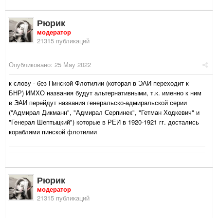
Рюрик
модератор
21315 публикаций
Опубликовано:
25 May 2022
к слову - без Пинской Флотилии (которая в ЭАИ переходит к
БНР) ИМХО названия будут альтернативными, т.к. именно к ним
в ЭАИ перейдут названия генеральско-адмиральской серии
("Адмирал Дикманн", "Адмирал Серпинек", "Гетман Ходкевич" и
"Генерал Шептыцкий") которые в РЕИ в 1920-1921 гг. достались
кораблями пинской флотилии
Рюрик
модератор
21315 публикаций