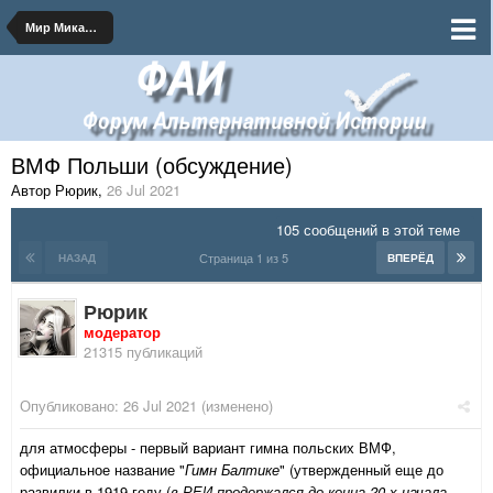
Мир Микашевичского Мира
ВМФ Польши (обсуждение)
Автор Рюрик
,
26 Jul 2021
105 сообщений в этой теме
Страница 1 из 5
НАЗАД
ВПЕРЁД
Рюрик
модератор
21315 публикаций
Опубликовано:
26 Jul 2021
(изменено)
для атмосферы - первый вариант гимна польских ВМФ,
официальное название "
Гимн Балтике
" (утвержденный еще до
развилки в 1919 году (
в РЕИ продержался до конца 20-х начала