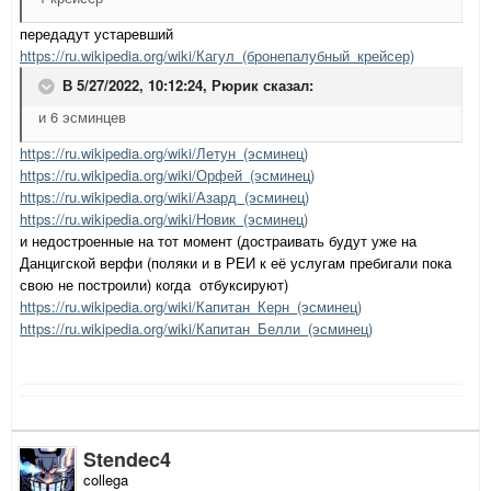
передадут устаревший
https://ru.wikipedia.org/wiki/Кагул_(бронепалубный_крейсер)
В 5/27/2022, 10:12:24,
Рюрик
сказал:
и 6 эсминцев
https://ru.wikipedia.org/wiki/Летун_(эсминец)
https://ru.wikipedia.org/wiki/Орфей_(эсминец)
https://ru.wikipedia.org/wiki/Азард_(эсминец)
https://ru.wikipedia.org/wiki/Новик_(эсминец)
и недостроенные на тот момент (достраивать будут уже на
Данцигской верфи (поляки и в РЕИ к её услугам пребигали пока
свою не построили) когда отбуксируют)
https://ru.wikipedia.org/wiki/Капитан_Керн_(эсминец)
https://ru.wikipedia.org/wiki/Капитан_Белли_(эсминец)
Stendec4
collega