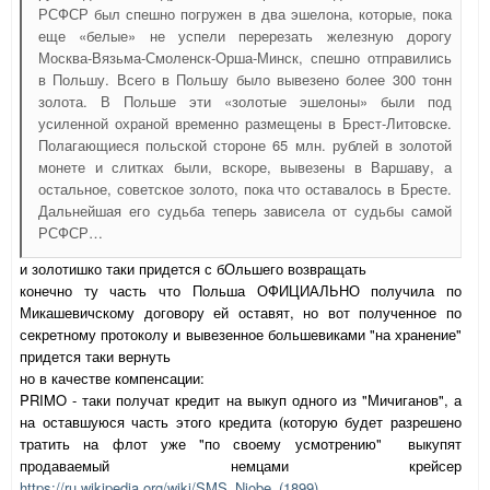
РСФСР был спешно погружен в два эшелона, которые, пока
еще «белые» не успели перерезать железную дорогу
Москва-Вязьма-Смоленск-Орша-Минск, спешно отправились
в Польшу. Всего в Польшу было вывезено более 300 тонн
золота. В Польше эти «золотые эшелоны» были под
усиленной охраной временно размещены в Брест-Литовске.
Полагающиеся польской стороне 65 млн. рублей в золотой
монете и слитках были, вскоре, вывезены в Варшаву, а
остальное, советское золото, пока что оставалось в Бресте.
Дальнейшая его судьба теперь зависела от судьбы самой
РСФСР…
и золотишко таки придется с бОльшего возвращать
конечно ту часть что Польша ОФИЦИАЛЬНО получила по
Микашевичскому договору ей оставят, но вот полученное по
секретному протоколу и вывезенное большевиками "на хранение"
придется таки вернуть
но в качестве компенсации:
PRIMO - таки получат кредит на выкуп одного из "Мичиганов", а
на оставшуюся часть этого кредита (которую будет разрешено
тратить на флот уже "по своему усмотрению" выкупят
продаваемый немцами крейсер
https://ru.wikipedia.org/wiki/SMS_Niobe_(1899)