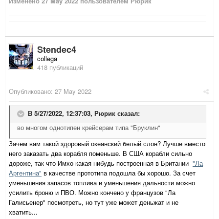
Изменено
27 May 2022
пользователем Рюрик
Stendec4
collega
418 публикаций
Опубликовано:
27 May 2022
В 5/27/2022, 12:37:03,
Рюрик
сказал:
во многом однотипен крейсерам типа "Бруклин"
Зачем вам такой здоровый океанский белый слон? Лучше вместо
него заказать два корабля поменьше. В
США корабли сильно
дороже, так что
Имхо какая-нибудь построенная в Британии
"Ла
Аргентина"
в качестве прототипа подошла бы хорошо. За счет
уменьшения запасов топлива и уменьшения дальности можно
усилить броню и ПВО. Можно кончено у французов "Ла
Галисьенер" посмотреть, но тут уже может деньжат и не
хватить...