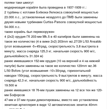
поляки таки шмогут
модернизация корабля была проведена в 1937-1939 гг.:
2 турбины с котлами Бэбкока-Уилкокса совокупной мощностью
23.000 л.с., установленные незадолго до ПМВ были заменены
двумя новыми турбинами Curtiss-Parsons совокупной мощностью
54.000 л.с.
также корабль был перевооружен
4 (2х2) орудия ГК 203-мм Mk.5 в 40 калибров были заменены на
такое же количество (4 в виже 2х2) 203mm wz.27/29 L/53 Ansaldo
(угол возвышения -5+45град, скорострельность 3,8 выстрела в
минуту, масса снаряда 125,3 кг, начальная скорость 900 м/с,
дальнобойность 31.324 м)
ранее имевшшиеся 152-мм орудия (10 на верхней и 4 на нижней
палубе) были заменены на такое же количество 120mm wz.36
L/50 Bofors (угол возвышения -10+30град, горизонтальной
наводки 150град, скорострельность 9 выстрелов в минуту, масса
снаряда 42,3 кг, начальная скорость 900 м/с, дальнобойность
19.500 м
ранее имевшиеся 18 76-мм пушек заменены на 12 все тех-же 120-
мм Бофорсов
47-мм и 37-мм пушки демонтированы, вместо них установлена
зенитная артиллерия в виде 12 автоматических зениток 40mm