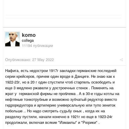
komo
collega
11194 публикации
Опубликовано:
27 May 2022
Нафига, есть недострои 1917г закладки германские последней
серии крейсеров, причем один вроде в Данциге. Не знаю как к
1922-23г, но в 20 г один спустили чтоб старпель освободить и
еще 3 медлено ржавели у достроечных стенок . Поменять на
жрат у германской фирмы не проблема . А в 30-е годы котлы на
нефтяные тонкотрубные и возможно зубчатый редуктор вместо
гидроредуктора и артилерию универсальную или тупо зениток
побольше .. Но надо смотреть судьбу оных , когда их на
разделку пустили, начали конечно в 1921г но еще в 1923-24г
продолжали, включая всякие "Измаилы" и "Рюрики" .