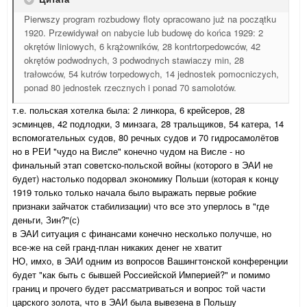
Pierwszy program rozbudowy floty opracowano już na początku
1920. Przewidywał on nabycie lub budowę do końca 1929: 2
okrętów liniowych, 6 krążowników, 28 kontrtorpedowców, 42
okrętów podwodnych, 3 podwodnych stawiaczy min, 28
trałowców, 54 kutrów torpedowych, 14 jednostek pomocniczych,
ponad 80 jednostek rzecznych i ponad 70 samolotów.
т.е. польская хотелка была: 2 линкора, 6 крейсеров, 28
эсминцев, 42 подлодки, 3 минзага, 28 тральщиков, 54 катера, 14
вспомогательных судов, 80 речных судов и 70 гидросамолётов
но в РЕИ "чудо на Висле" конечно чудом на Висле - но
финальный этап советско-польской войны (которого в ЭАИ не
будет) настолько подорвал экономику Польши (которая к концу
1919 только только начала было выражать первые робкие
признаки зайчаток стабилизации) что все это уперлось в "где
деньги, Зин?"(с)
в ЭАИ ситуация с финансами конечно несколько получше, но
все-же на сей гранд-план никаких денег не хватит
НО, имхо, в ЭАИ одним из вопросов Вашингтонской конференции
будет "как быть с бывшей Россиейской Империей?" и помимо
границ и прочего будет рассматриваться и вопрос той части
царского золота, что в ЭАИ была вывезена в Польшу