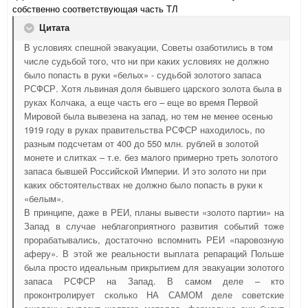
собственно соответствующая часть ТЛ
Цитата
В условиях спешной эвакуации, Советы озаботились в том
числе судьбой того, что ни при каких условиях не должно
было попасть в руки «белых» - судьбой золотого запаса
РСФСР. Хотя львиная доля бывшего царского золота была в
руках Колчака, а еще часть его – еще во время Первой
Мировой была вывезена на запад, но тем не менее осенью
1919 году в руках правительства РСФСР находилось, по
разным подсчетам от 400 до 550 млн. рублей в золотой
монете и слитках – т.е. без малого примерно треть золотого
запаса бывшей Российской Империи. И это золото ни при
каких обстоятельствах не должно было попасть в руки к
«белым».
В принципе, даже в РЕИ, планы вывести «золото партии» на
Запад в случае неблагоприятного развития событий тоже
прорабатывались, достаточно вспомнить РЕИ «паровозную
аферу». В этой же реальности выплата репараций Польше
была просто идеальным прикрытием для эвакуации золотого
запаса РСФСР на Запад. В самом деле – кто
проконтролирует сколько НА САМОМ деле советские