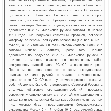
эшелоны вывезут желтого металла, формально они будут
вывозить ровно то его количество, что полагается Польше по
репарациям по условиям Микашевичского мира. Оставалось
договориться с Польшей. Как ни странно, этот вопрос
решился довольно быстро. Правда отнюдь не за красивые
глаза товарищей Ленина и Троцкого, а за вполне конкретные
дополнительные 17 миллионов рублей золотом. 8 ноября
1919 года был подписан секретный протокол, согласно
которому, во первых, вся сумма репараций (т.е. все 48 млн.
рублей, а не «только» 30 млн.) выплачивалась Польше в
золотой монете и слитках, кроме того, Польша
дополнительно получала еще 17 миллионов рублей в
слитках и монете, взамен она соглашалась тайно
эвакуировать золотой запас РСФСР на свою территорию.
При этом, все советское золото, кроме передаваемых
полякам 65 млн. рублей, оставалось собственностью
правительства РСФСР и, в случае благоприятного развития
событий, должно было быть возвращено Советской России, а
с случае неблагоприятного развития событий – передано
советским уполномоченным для его тайного размещения в
западных (в т.ч. польских) банках как собственности частных
лиц, которые будут представителями большевистского
руководства. Между 9 и 17 ноября 1919 года золотой запас