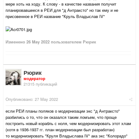
мере хоть на ходу. К слову - в качестве названия получит
планировавшееся в РЕИ для "д Антраксто" но так ему и не
присовенное в РЕИ название "Круль Владыслав IV"
Изменено
26 May 2022
пользователем Рюрик
Рюрик
модератор
21315 публикаций
Опубликовано:
27 May 2022
если РЕИ планы поляков о модернизации экс "д Антраксто"
разбились о то, что он оказался таким ломъем, что проще
построить новый корабль с ноля, чем модернизировать этот хлам
(хотя в 1936-1937 гг. план модернизации был разработан)
то модернизировать "Круля Владыслава IV" ака экс "Колорадо"