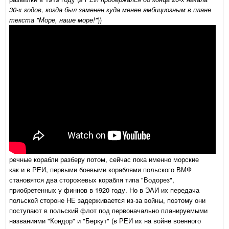
30-х годов, когда был заменен куда менее амбициозным в плане
текста "Море, наше море!"
))
речные корабли разберу потом, сейчас пока именно морские
как и в РЕИ, первыми боевыми кораблями польского ВМФ
становятся два сторожевых корабля типа "Водорез",
приобретенных у финнов в 1920 году. Но в ЭАИ их передача
польской стороне НЕ задерживается из-за войны, поэтому они
поступают в польский флот под первоначально планируемыми
названиями "Кондор" и "Беркут" (в РЕИ их на войне военного