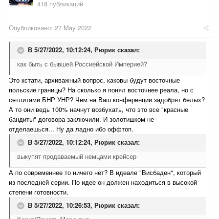
418 публикаций
Опубликовано:
27 May 2022
В 5/27/2022, 10:12:24,
Рюрик
сказал:
как быть с бывшей Россиейской Империей?
Это кстати, архиважный вопрос, каковы будут восточные
польские границы? На сколько я понял восточнее реала, но с
сетлитами БНР УНР? Чем на Ваш конференции задобрят белых?
А то они ведь 100% начнут возбухать, что это все "красные
бандиты" договора заключили. И золотишком не
отделаешься... Ну да ладно ибо оффтоп.
В 5/27/2022, 10:12:24,
Рюрик
сказал:
выкупят продаваемый немцами крейсер
А по современнее то ничего нет? В идеале "Висбаден", который
из последней серии. По идее он должен находиться в высокой
степени готовности.
В 5/27/2022, 10:26:53,
Рюрик
сказал: