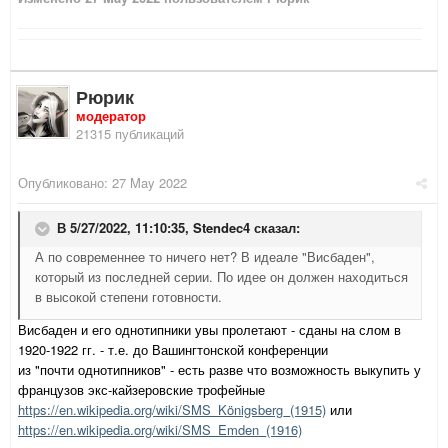
Рюрик
модератор
21315 публикаций
Опубликовано:
27 May 2022
В 5/27/2022, 11:10:35,
Stendec4
сказал:
А по современнее то ничего нет? В идеале "Висбаден",
который из последней серии. По идее он должен находиться
в высокой степени готовности.
Висбаден и его однотипники увы пролетают - сданы на слом в
1920-1922 гг. - т.е. до Вашингтонской конференции
из "почти однотипников" - есть разве что возможность выкупить у
французов экс-кайзеровские трофейные
https://en.wikipedia.org/wiki/SMS_Königsberg_(1915)
или
https://en.wikipedia.org/wiki/SMS_Emden_(1916)