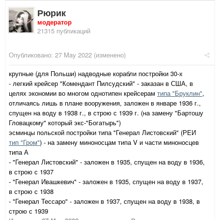
Рюрик
модератор
21315 публикаций
Опубликовано:
27 May 2022
(изменено)
крупные (для Польши) надводные корабли постройки 30-х
- легкий крейсер "Комендант Пилсудский" - заказан в США, в
целях экономии во многом однотипен крейсерам
типа "Бруклин"
,
отличаясь лишь в плане вооружения, заложен в январе 1936 г.,
спущен на воду в 1938 г., в строю с 1939 г. (на замену "Бартошу
Гловацкому" который экс-"Богатырь")
эсминцы польской постройки типа "Генерал Листовский" (РЕИ
тип "Гром"
) - на замену миноносцам типа V и части миноносцев
типа А
- "Генерал Листовский" - заложен в 1935, спущен на воду в 1936,
в строю с 1937
- "Генерал Ивашкевич" - заложен в 1935, спущен на воду в 1937,
в строю с 1938
- "Генерал Тессаро" - заложен в 1937, спущен на воду в 1938, в
строю с 1939