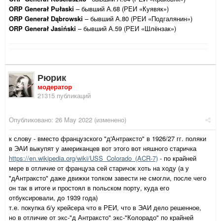
ORP Gen
era
ł Pułaski
– бывший А.68 (РЕИ «Куявяк»)
ORP
Gen
era
ł
D
ą
browski
– бывший А.80 (РЕИ «Подгалянин»)
ORP
Gen
era
ł Jasiński
– бывший А.59 (РЕИ «Шлёнзак»)
Рюрик
модератор
21315 публикаций
Опубликовано:
26 May 2022
(изменено)
к слову - вместо французского "д'Антраксто" в 1926/27 гг. поляки
в ЭАИ выкупят у американцев вот этого вот няшного старичка
https://en.wikipedia.org/wiki/USS_Colorado_(ACR-7)
- по крайней
мере в отличие от француза сей старичок хоть на ходу (а у
"дАнтраксто" даже движки толком завести не смогли, после чего
он так в итоге и простоял в польском порту, куда его
отбуксировали, до 1939 года)
т.е. покупка б/у крейсера что в РЕИ, что в ЭАИ дело решенное,
но в отличие от экс-"д Антраксто" экс-"Колорадо" по крайней