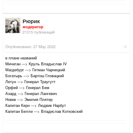
Рюрик
модератор
21315 публикаций
Опубликовано:
27 May 2022
в плане названий
Мичиган ---> Круль Владыслав IV
Магдебург ---> Гетман Чарнецкий
Богатырь ---> Бартош Гловацкий
Летун ---> Генерал Траугутт
Орфей ---> Генерал Бем
Азард ---> Генерал Лангевич
Новик ---> Эмилия Плятер
Капитан Керн ---> Людвик Нарбут
Капитан Белли ---> Владислав Котковский