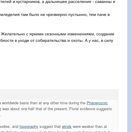
тепей и кустарников, а дальнешее расселение - саванны и
емледелия там было не чрезмерно пустынно, тем паче в
в. Желательно с яркими сезонными изменениями, создание
ности в уходе от собирательства и охоты. А у нас, в силу
worldwide basis than at any other time during the
Phanerozoic
r
was about one-half that of the present. Floral evidence suggests
.
 bodies, and
topography
suggest that
winds
were weaker than at