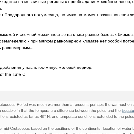
иходится на мозаичные регионы с преобладанием хвойных лесов, с
.
е от Плодородного полумесяца, но имхо на момент возникновения з
 высокой и сложной мозаичностью на стыке разных базовых биомо
 к земледелию - при мягком равномерном климате нет особой потреб
ь равномерным...
 дробления у нас плюс-минус меловой период.
etaceous Period was much warmer than at present, perhaps the warmest on a 
 equable in that the temperature difference between the poles and the
Equato
ditions existed as far as 45° N, and temperate conditions extended to the poles
e mid-Cretaceous based on the positions of the continents, location of water