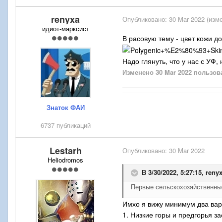
renyxa
Опубликовано:
30 Mar 2022
(изме
идиот-марксист
В расовую тему - цвет кожи д
Надо глянуть, что у нас с УФ,
Изменено
30 Mar 2022
пользова
Знаток ФАИ
6737 публикаций
Lestarh
Опубликовано:
30 Mar 2022
Heliodromos
В 3/30/2022, 5:27:15,
reny
Первые сельскохозяйственны
Имхо я вижу минимум два вар
1. Низкие горы и предгорья з