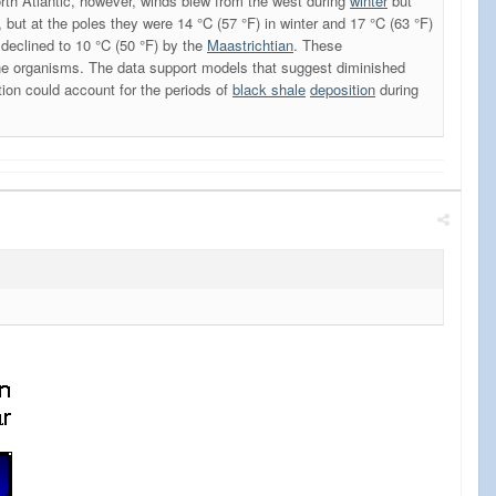
North Atlantic, however, winds blew from the west during
winter
but
but at the poles they were 14 °C (57 °F) in winter and 17 °C (63 °F)
 declined to 10 °C (50 °F) by the
Maastrichtian
. These
ne organisms. The data support models that suggest diminished
tion could account for the periods of
black shale
deposition
during