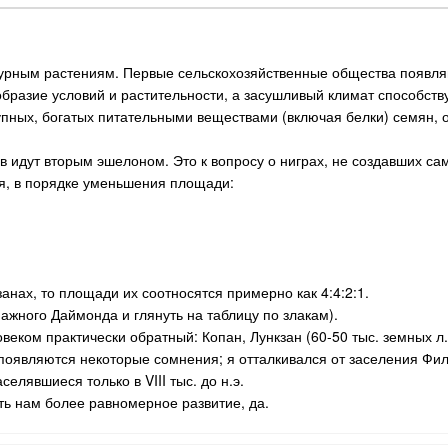
турным растениям. Первые сельскохозяйственные общества появляю
бразие условий и растительности, а засушливый климат способств
упных, богатых питательными веществами (включая белки) семян,
в идут вторым эшелоном. Это к вопросу о ниграх, не создавших с
я, в порядке уменьшения площади:
анах, то площади их соотносятся примерно как 4:4:2:1.
мажного Даймонда и глянуть на таблицу по злакам).
еком практически обратный: Копан, Лункзан (60-50 тыс. земных л.н.
появляются некоторые сомнения; я отталкивался от заселения Фили
елявшиеся только в VIII тыс. до н.э.
ть нам более равномерное развитие, да.