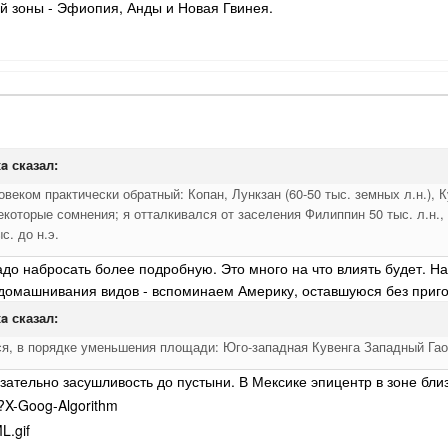
ой зоны - Эфиопия, Анды и Новая Гвинея.
xa
сказал:
еком практически обратный: Копан, Лункзан (60-50 тыс. земных л.н.), Ку
екоторые сомнения; я отталкивался от заселения Филиппин 50 тыс. л.н.
с. до н.э.
до набросать более подробную. Это много на что влиять будет. 
домашнивания видов - вспоминаем Америку, оставшуюся без приго
xa
сказал:
я, в порядке уменьшения площади: Юго-западная Кувенга Западный Га
язательно засушливость до пустыни. В Мексике эпицентр в зоне бли