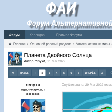
Форум
Календарь
Правила Форума
Главная
Основной рабочий раздел:
Альтернативные миры
Планета Двойного Солнца
Автор renyxa
,
11 Mar 2022
С
1
2
3
4
5
6
7
НАЗАД
ВПЕРЁД
renyxa
Опубликовано:
29 Mar 2022
(изме
идиот-марксист