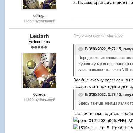
2. Высокогорья экваториальн
collega
11350 публикаций
Lestarh
Опубликовано:
30 Mar 2022
Heliodromos
В 3/30/2022, 5:27:15,
reny
Порядок же их заселения челов
Кувенги у меня появляются н
заселявшиеся только в VIII ты
Вообще схемку расселения на
ассортимент пригодных для о
collega
В 3/30/2022, 5:27:15,
reny
11350 публикаций
Здесь такими зонами являютс
Гао почти весь годится. Необ