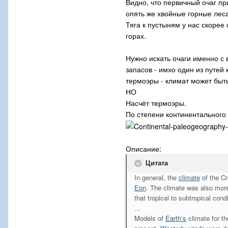
Видно, что первичный очаг пр
опять же хвойные горные леса
Тяга к пустыням у нас скоре
горах.
Нужно искать очаги именно с
запасов - имхо один из путей
термоэры - климат может быт
НО
Насчёт термоэры.
По степени континентального
Описание:
Цитата
In general, the
climate
of the Cr
Eon
. The climate was also more
that tropical to subtropical con
...
Models of
Earth’s
climate for th