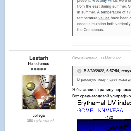
present.
Westerly winds
were do
from the east during summer. Su
in summer. A temperature of 17
temperature
values
have been c
ocean circulation both vertically
the Cretaceous.
Lestarh
Опубликовано:
30 Mar 2022
Heliodromos
В 3/30/2022, 6:57:54,
reny
В расовую тему - цвет кожи 
Я бы ставил "границу черноко
Вот среднегодовой ультрафио
collega
11350 публикаций