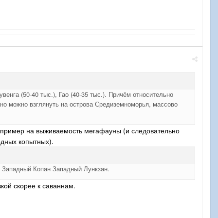
венга (50-40 тыс.), Гао (40-35 тыс.). Причём относительно
, но можно взглянуть на острова Средиземноморья, массово
Например на выживаемость мегафауны (и следовательно
дных копытных).
о Западный Копан Западный Лункзан.
зкой скорее к саваннам.