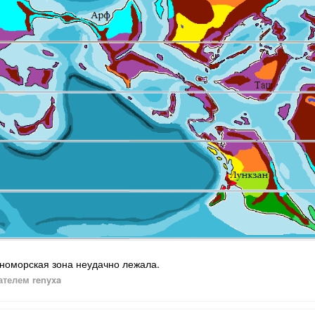
номорская зона неудачно лежала.
телем renyxa