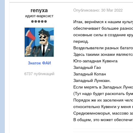
renyxa
Опубликовано:
30 Mar 2022
идиот-марксист
Итак, вернёмся к нашим куль
обеспечивает большее разноо
основные силы в создание кр
период.
Возделыватели разных батато
Здесь такими зонами являютс
Юго-западная Кувенга
Знаток ФАИ
Западный Гао
6737 публикаций
Западный Копан
Западный Лункзан.
Если мерять в Западных Лункз
(Тут надо будет раскопать бу
Порядок же их заселения челов
относительно Кувенги у меня 
Средиземноморья, массово зас
В общем, это может обеспечи