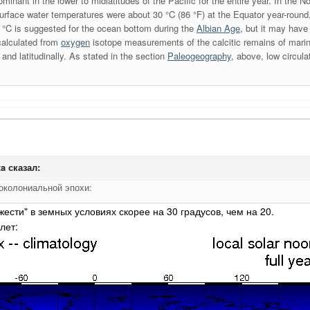
minant in the lower to midlatitudes of the Pacific for the entire year. In the 
rface water temperatures were about 30 °C (86 °F) at the Equator year-round, 
 °C is suggested for the ocean bottom during the
Albian Age
, but it may have
alculated from
oxygen
isotope measurements of the calcitic remains of mari
 and latitudinally. As stated in the section
Paleogeography
, above, low circula
xa
сказал:
доколониальной эпохи:
жести" в земных условиях скорее на 30 градусов, чем на 20.
лет: