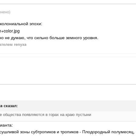
нено)
околониальной эпохи:
 но не думаю, что сильно больше земного уровня.
телем renyxa
xa
сказал:
е общества появляются в горах на краю пустыни
ианта:
асушливой зоны субтропиков и тропиков - Плодородный полумесяц,