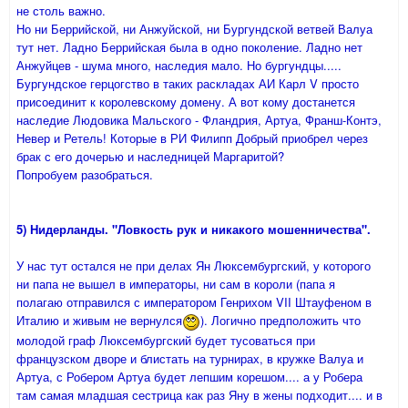
не столь важно.
Но ни Беррийской, ни Анжуйской, ни Бургундской ветвей Валуа
тут нет. Ладно Беррийская была в одно поколение. Ладно нет
Анжуйцев - шума много, наследия мало. Но бургундцы.....
Бургундское герцогство в таких раскладах АИ Карл V просто
присоединит к королевскому домену. А вот кому достанется
наследие Людовика Мальского - Фландрия, Артуа, Франш-Контэ,
Невер и Ретель! Которые в РИ Филипп Добрый приобрел через
брак с его дочерью и наследницей Маргаритой?
Попробуем разобраться.
5) Нидерланды. "Ловкость рук и никакого мошенничества".
У нас тут остался не при делах Ян Люксембургский, у которого
ни папа не вышел в императоры, ни сам в короли (папа я
полагаю отправился с императором Генрихом VII Штауфеном в
Италию и живым не вернулся
). Логично предположить что
молодой граф Люксембургский будет тусоваться при
французском дворе и блистать на турнирах, в кружке Валуа и
Артуа, с Робером Артуа будет лепшим корешом.... а у Робера
там самая младшая сестрица как раз Яну в жены подходит.... и в