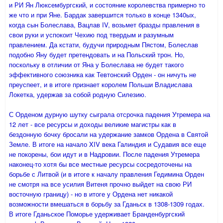
и РИ Ян Люксембургский, и состояние королевства примерно то
же что и при Яне. Бардак завершится только в конце 1340ых,
когда сын Болеслава, Вацлав IV, возьмет бразды правления в
свои руки и успокоит Чехию под твердым и разумным
правлением. Да кстати, будучи природным Пястом, Болеслав
подобно Яну будет претендовать и на Польский трон. Но,
поскольку в отличии от Яна у Болеслава не будет такого
эффективного союзника как Тевтонский Орден - он ничуть не
преуспеет, и в итоге признает королем Польши Владислава
Локетка, удержав за собой родную Силезию.
С Орденом дурную шутку сыграла отсрочка падения Утремера на
12 лет - все ресурсы и доходы великие магистры как в
бездонную бочку бросали на удержание замков Ордена в Святой
Земле. В итоге на начало XIV века Галиндия и Судавия все еще
не покорены, бои идут и в Надровии. После падения Утремера
наконец-то хотя бы все местные ресурсы сосредоточены на
борьбе с Литвой (и в итоге к началу правления Гедимина Орден
не смотря на все усилия Витеня прочно выйдет на свою РИ
восточную границу) - но в итоге у Ордена нет никакой
возможности вмешаться в борьбу за Гданьск в 1308-1309 годах.
В итоге Гданьское Поморье удерживает Бранденбургский