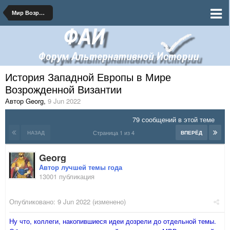
Мир Возрожденной Византии
История Западной Европы в Мире
Возрожденной Византии
Автор Georg
,
9 Jun 2022
79 сообщений в этой теме
Страница 1 из 4
НАЗАД
ВПЕРЁД
Georg
Автор лучшей темы года
13001 публикация
Опубликовано:
9 Jun 2022
(изменено)
Ну что, коллеги, накопившиеся идеи дозрели до отдельной темы.