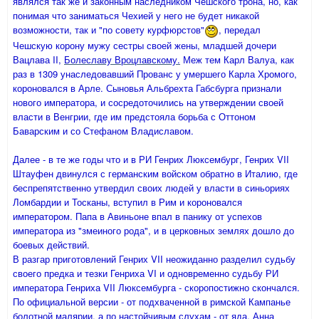
являлся так же и законным наследником Чешского трона, но, как
понимая что заниматься Чехией у него не будет никакой
возможности, так и "по совету курфюрстов"
, передал
Чешскую корону мужу сестры своей жены, младшей дочери
Вацлава II,
Болеславу Вроцлавскому.
Меж тем Карл Валуа, как
раз в 1309 унаследовавший Прованс у умершего Карла Хромого,
короновался в Арле. Сыновья Альбрехта Габсбурга признали
нового императора, и сосредоточились на утверждении своей
власти в Венгрии, где им предстояла борьба с Оттоном
Баварским и со Стефаном Владиславом.
Далее - в те же годы что и в РИ Генрих Люксембург, Генрих VII
Штауфен двинулся с германским войском обратно в Италию, где
беспрепятственно утвердил своих людей у власти в синьориях
Ломбардии и Тосканы, вступил в Рим и короновался
императором. Папа в Авиньоне впал в панику от успехов
императора из "змеиного рода", и в церковных землях дошло до
боевых действий.
В разгар приготовлений Генрих VII неожиданно разделил судьбу
своего предка и тезки Генриха VI и одновременно судьбу РИ
императора Генриха VII Люксембурга - скоропостижно скончался.
По официальной версии - от подхваченной в римской Кампанье
болотной малярии, а по настойчивым слухам - от яда. Анна