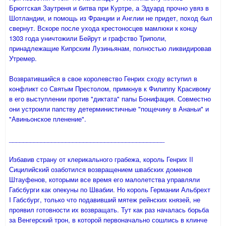
Брюггская Заутреня и битва при Куртре, а Эдуард прочно увяз в
Шотландии, и помощь из Франции и Англии не придет, поход был
свернут. Вскоре после ухода крестоносцев мамлюки к концу
1303 года уничтожили Бейрут и графство Триполи,
принадлежащие Кипрским Лузиньянам, полностью ликвидировав
Утремер.
Возвратившийся в свое королевство Генрих сходу вступил в
конфликт со Святым Престолом, примкнув к Филиппу Красивому
в его выступлении против "диктата" папы Бонифация. Совместно
они устроили папству детерминистичные "пощечину в Ананьи" и
"Авиньонское пленение".
____________________________________________
Избавив страну от клерикального грабежа, король Генрих II
Сицилийский озаботился возвращением швабских доменов
Штауфенов, которыми все время его малолетства управляли
Габсбурги как опекуны по Швабии. Но король Германии Альбрехт
I Габсбург, только что подавивший мятеж рейнских князей, не
проявил готовности их возвращать. Тут как раз началась борьба
за Венгерский трон, в которой первоначально сошлись в клинче