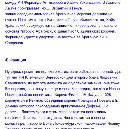
между АИ Фернандо Антекеррой и Хайме Урхельским. В Арагоне
Хайме проигрывает, но.... Византии и Генуе
западносредиземноморская Арагонская морская держава не
нужна. Поэтому флоты Византии и Генуи объединяются, Хайме
Урхельский эвакуируется на Сицилию, и коронуется в Неаполе,
основав "вторую Арагонскую династию" Сицилийских королей.
Фернандо удается удержать на востоке за Арагоном лишь
Сардинию.
4) Франция.
Ну здесь проклятие великого магистра отработает по полной. Да,
тут нет РИ Клеменции Венгерской для второго брака Людовика
Сварливого, но
вот эта девушка
ее с успехом заменит, она тоже
Венгерская, но к тому же еще и явно бесплодна, так что и Иоанн
Посмертный не появится.... Короче Филипп IV Валуа в 1328
коронуется в Реймсе, объединив короны Франции и Прованса (к
домену которого присоединено прикупленное Дофине). Но
далее.... Люксембурги в этом мире остаются всего лишь
графами, Элишка не выходит за Яна а остается в своем
монастыре.... короче Боны Люксембургской, нарожавшей Иоанну
Доброму такую ораву детишек, тут не существует.