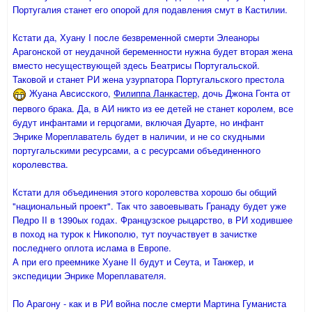
Португалия станет его опорой для подавления смут в Кастилии.
Кстати да, Хуану I после безвременной смерти Элеаноры
Арагонской от неудачной беременности нужна будет вторая жена
вместо несуществующей здесь Беатрисы Португальской.
Таковой и станет РИ жена узурпатора Португальского престола
Жуана Авсисского,
Филиппа Ланкастер
, дочь Джона Гонта от
первого брака. Да, в АИ никто из ее детей не станет королем, все
будут инфантами и герцогами, включая Дуарте, но инфант
Энрике Мореплаватель будет в наличии, и не со скудными
португальскими ресурсами, а с ресурсами объединенного
королевства.
Кстати для объединения этого королевства хорошо бы общий
"национальный проект". Так что завоевывать Гранаду будет уже
Педро II в 1390ых годах. Французское рыцарство, в РИ ходившее
в поход на турок к Никополю, тут поучаствует в зачистке
последнего оплота ислама в Европе.
А при его преемнике Хуане II будут и Сеута, и Танжер, и
экспедиции Энрике Мореплавателя.
По Арагону - как и в РИ война после смерти Мартина Гуманиста