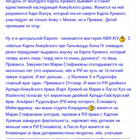
АИ-дочь от молодого Карла Хромого выживет и станет
единственной наследницей Анжуйского дома. Женится на ней
разумеется Карл Валуа, который после смерти Карла Хромого
унаследует не только Анжу с Меном, но и Прованс. Детей
пропишем по отцу.
Ну и в центральной Европе - начинается мистерия АВИ-XIV
. С
гибелью Карла Анжуйского при Тальякоццо Бела IV очевидно
резко передумает выдавать внучку за Карла Хромого, который
теперь всего лишь "лорд чего-то очень далекого", то бишь
Прованса. Замужество Марии Стефановны откладывается на
несколько лет (что нормально, ибо в РИ ее чуть не 12-летней
замуж отдали). И вот дальше.... у Иштвана V и Рудольфа
главный враг один - Пржемысл Оттокар. И вместо РИ двойного
Арпадо-Анжуйского брака (Карл Хромой на Марии и Ласло Кун на
Изабелле) полагаю тут вероятным двойной Арпадо-Габсбургский
брак. Альбрехт Рудольфыч (РИ жену которого, Елизавету
Мейнгардовну, мы выше отдали Конрадину
) женится на
Марии Стефановне (которая, проявив в РИ браке с Карлом
Хромым завидную фертильность, нарожает ему детишек не
меньше чем в РИ Елизавета), а Ласло Кун женится на
Клеменции (и брак детерминистично бездетен, ибо, учитывая
количество половецких наложниц и отсутствие зафиксированных