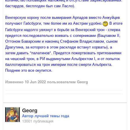
бастардов, бесплоден был сам Ласло).
Венгерскую корону после вымирания Арпадов вместо Анжуйцев
получают Габсбурги, тем более им из Австрии удобно.
В итоге
Габсбурги надолго увязнут в борьбе за Венгерский трон - сперва
придется последовательно воевать с соперниками (Вацлавом II,
Оттоном Баварским и наконец Стефаном Владиславом, сыном
Драгутина, за которого в этом раскладе встанут хорваты), а
затем давить "палатинов". Придется пожертвовать притязаниями
на чешский трон, в РИ выдвинутыми Альбрехтом I, и от попыток
баллотироваться на трон империи после смерти Альбрехта.
Позднее это все окупится.
Изменено
10 Jun 2022
пользователем Georg
Georg
Автор лучшей темы года
13001 публикация