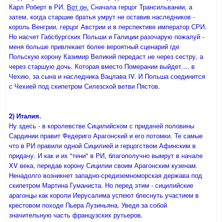
Карл Роберт в РИ.
Вот он.
Сначала герцог Трансильвании, а
затем, когда старшие братья умрут не оставив наследников -
король Венгрии, герцог Австрии и в перспективе император СРИ.
Но насчет Габсбургских Польши и Галиции разочарую пожалуй -
меня больше привлекает более вероятный сценарий где
Польскую корону Казимир Великий передаст не через сестру, а
через старшую дочь. Которая вместо Померании выйдет.... в
Чехию, за сына и наследника Вацлава IV. И Польша соединится
с Чехией под скипетром Силезской ветви Пястов.
2) Италия.
Ну здесь - в королевстве Сицилийском с придачей половины
Сардинии правит Федериго Арагонский и его потомки. Те самые
что в РИ правили одной Сицилией и герцогством Афинским в
придачу. И как и их "тени" в РИ, благополучно вымрут в начале
XV века, передав корону Сицилии своим Арагонским кузенам.
Ненадолго возникнет западно-средиземноморская держава под
скипетром Мартина Гуманиста. Но перед этим - сицилийские
арагонцы как короли Иерусалима успеют блеснуть участием в
крестовом походе Пьера Лузиньяна. Уведя за собой
значительную часть французских рутьеров.