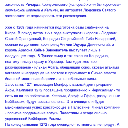
законность Ричарда Корнуоллского (
который хотя бы коронован
германской короной в Кёльне
), но авторитет Людовика Святого
заставляет не педалировать эти расхождения.
Уже с 1269 года начинается подготовка базы снабжения на
Кипре. В поход летом 1271 года выступают 3 короля - Людовик
Святой Французский, Конрадин Сицилийский, Тибо Наваррский,
осенью их догоняет кронпринц Англии Эдуард Длинноногий, а
король Арагона Хайме Завоеватель выступает лишь в
следующем году. В Тунисе эмир и так союзник Конрадина,
поэтому плывут сразу в Утремер. Там ждет жесткое
разочарование - ильхан Абага, обещавший союз, скован атаками
чагатаев и негудерцев на востоке и присылает в Сирию вместо
большой монгольской армии лишь небольшие силы.
За остаток 1271 возвращен Монфорт, важный для прикрытия
Акры. Кампания 1272 посвящена продвижению к Иерусалиму - то
есть на юг по побережью. Кесария, Арзуф и Яффа, разрушенные
Бейбарсом, будут воcстановлены. Это очевидно и будет
максимальный успех крестоносцев в Палестине. Финал компании
- попытка продвижения вглубь Палестины и осада сильно
укрепленной Бейбарсом Рамлы.
На конец кампании 1272 года очевидно что монголы не придут. А