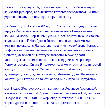
Ну и это... свергнуть Педро тут не удастся, хотя бы потому что
не хватит рутьеров, большинство которых посредством Сицилии
удалось оправить в помощь Пьеру Лузиньяну.
Изабелла пускай как и в РИ идет в Англию за Эдмунда Ленгли,
герцога Йорка во время его наместничества в Гиени - от нее
пошли РИ Йорки, Йорки нам нужны. А вот Констанцию не станем
выдавать как в РИ за Джона Гонта - она на историю Англии
влияния не оказала, Ланкастеры пошли от первой жены Гонта, а
Бофоры - от третьей (на которой после первой нехай сразу и
женится, детей он ей в статусе любовницы уже делал).
Констанцию
мы вполне естественно выдадим за
Фернандо I
Португальского.
Он и в РИ должен был жениться на кастильской
принцессе, только дочь Энрике Трастамара была еще мала....
ждал-ждал да и дождался Леонору Менезеш. Дочь Фернанду и
Констанции
Екатерина
станет наследницей короны Португалии.
Сын Педро Жестокого Хуан I женится на
Элеаноре Арагонской
,
появятся как и в ее РИ браке с Хуаном Трастамара РИ два сына
- Педро II (1379 — 1406) и Фернандо Антекерра (1380 — 1416).
Фернандо как и его прототип в РИ вскарабкается на трон