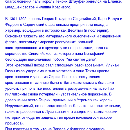
благословения папы король Генрих Штауфен женился на
Бланке
,
младшей сестре Филиппа Красивого.
В 1301-1302 король Генрих Штауфен Сицилийский, Карл Валуа и
Федериго Сардинский с арагонцами предприняли поход в
Утремер, вошедший в историю как Десятый (и последний).
Основная тяжесть его материального обеспечения и снаряжения
флота, поскольку "морские республики" большой
заинтересованности в крузаде уже не проявляли, пала на
королевство Сицилийское, из которого папа Бонифаций
беспощадно выколачивал поборы "на святое дело".
Этот крестовый поход стал сплошным разочарованием. Ильхан
Газан из-за удара ему в тыл чагатаев и хана Тохты бросил
крестоносцев и ушел из Сирии. Попытка наступления
крестоносцев в Галилею была отбита мамлюками с большим
уроном, при попытке восстановить разрушенный начисто Тир
пиллигримы снова потерпели чувствительное поражение. В
довершении всего Генрих, прибывший в Утремер как король
Иерусалимский, но не владеющий на Леванте ни клочком земли,
начисто рассорился с Лузиньянами, а заодно и с тамплиерами
(которых отнюдь не защищал во время начавшегося вскоре
процесса).
При известии о том что на Западе у Филиппа случились