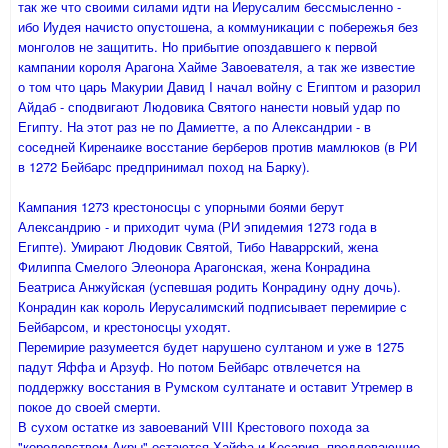
так же что своими силами идти на Иерусалим бессмысленно -
ибо Иудея начисто опустошена, а коммуникации с побережья без
монголов не защитить. Но прибытие опоздавшего к первой
кампании короля Арагона Хайме Завоевателя, а так же известие
о том что царь Макурии Давид I начал войну с Египтом и разорил
Айдаб - сподвигают Людовика Святого нанести новый удар по
Египту. На этот раз не по Дамиетте, а по Александрии - в
соседней Киренаике восстание берберов против мамлюков (в РИ
в 1272 Бейбарс предпринимал поход на Барку).
Кампания 1273 крестоносцы с упорными боями берут
Александрию - и приходит чума (РИ эпидемия 1273 года в
Египте). Умирают Людовик Святой, Тибо Наваррский, жена
Филиппа Смелого Элеонора Арагонская, жена Конрадина
Беатриса Анжуйская (успевшая родить Конрадину одну дочь).
Конрадин как король Иерусалимский подписывает перемирие с
Бейбарсом, и крестоносцы уходят.
Перемирие разумеется будет нарушено султаном и уже в 1275
падут Яффа и Арзуф. Но потом Бейбарс отвлечется на
поддержку восстания в Румском султанате и оставит Утремер в
покое до своей смерти.
В сухом остатке из завоеваний VIII Крестового похода за
"королевством Акры" остаются Хайфа и Кесария, продлевающие