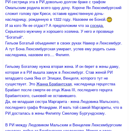
РИ сестрица эта в РИ довольно долгом браке с графом
Омальским родила всего одну дочу. Короче Ян Люксембургский
сложит голову при Креси, оставив единственную дочь-
наследницу, рожденную в 1322 году. Назовем ее Боной.
И за кого Ян ее отдаст? А предположим что за
соседа.
Серьезного мужчину и хорошего хозяина. У него и прозвище
"Богатый".
Гильом Богатый объединяет в своих руках Намюр и Люксембург.
А тут Бона Люксембургская умирает, успев ему родить сына-
наследника, назовем его.... Филипп.
Гильому Богатому нужна вторая жена. И он берет в жены даму,
которая и в РИ вышла замуж в Люксембург. Став женой РИ
младшего сына Яна от Элишки, Венцеля, которого тут не
существует. Это
Жанна Брабантская
, наследница герцогства
Брабант после смерти ее отца Жана III, последнего герцога
Брабантского, сыновей не оставившего.
Да, ее младшая сестра Маргарита - жена Людовика Мальского,
последнего графа Фландрии. И мать той самой Маргариты, что в
РИ досталась в жены Филиппу Смелому Бургундскому.
В РИ между Людовиком Мальским и Венцелем Люксембургским
началась война за Брабантское наследство. Может и здесь