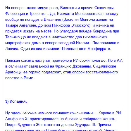
На севере - плюс-минус реал, Висконти и прочие Скалигеры,
Флоренция и Треченто... Да, Виоланта Монферратская по ходу
вообще не попадет в Византию (Василия Монгола женим на
Тамаре Ангелине, дочери Никифора Эпирского), и жениха ей
придется искать на месте. Но благодаря победе Конрадина при
Тальякоццо не впадают в ничтожество два гибеллинских
маркграфских дома в северо-западной Италии - Паллавичино и
Ланчиа. Один из них и заменит Палеологов в Монферрате.
Папская схизма наступит примерно в РИ сроки полагаю. Но в АИ,
в отличии от завязанной на Францию Джованны, Сицилийские
Арагонцы ее горячо поддержат, став опорой восстановленного
папства в Риме.
3) Испания.
Ну здесь бабочка немного помашет крылышками.... Короче в РИ
Альфонсо XI ориентировался на Англию и собирался женить
Педро будущего Жестокого на дочери Эдуарда III. Причем
переговоры шли когда Педро был еще совсем мелкий, Эдуард