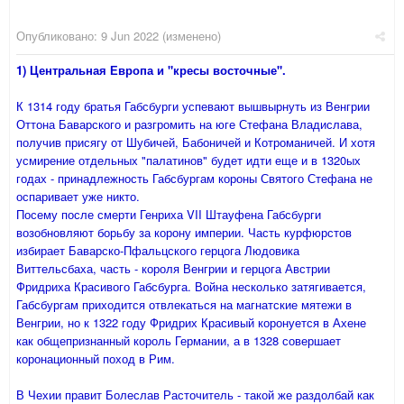
Опубликовано:
9 Jun 2022
(изменено)
1) Центральная Европа и "кресы восточные".
К 1314 году братья Габсбурги успевают вышвырнуть из Венгрии
Оттона Баварского и разгромить на юге Стефана Владислава,
получив присягу от Шубичей, Бабоничей и Котроманичей. И хотя
усмирение отдельных "палатинов" будет идти еще и в 1320ых
годах - принадлежность Габсбургам короны Святого Стефана не
оспаривает уже никто.
Посему после смерти Генриха VII Штауфена Габсбурги
возобновляют борьбу за корону империи. Часть курфюрстов
избирает Баварско-Пфальцского герцога Людовика
Виттельсбаха, часть - короля Венгрии и герцога Австрии
Фридриха Красивого Габсбурга. Война несколько затягивается,
Габсбургам приходится отвлекаться на магнатские мятежи в
Венгрии, но к 1322 году Фридрих Красивый коронуется в Ахене
как общепризнанный король Германии, а в 1328 совершает
коронационный поход в Рим.
В Чехии правит Болеслав Расточитель - такой же раздолбай как