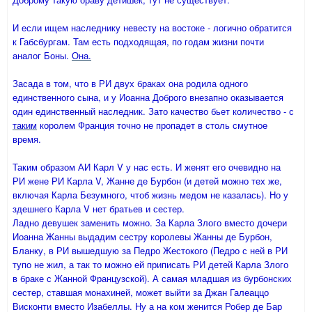
И если ищем наследнику невесту на востоке - логично обратится
к Габсбургам. Там есть подходящая, по годам жизни почти
аналог Боны.
Она.
Засада в том, что в РИ двух браках она родила одного
единственного сына, и у Иоанна Доброго внезапно оказывается
один единственный наследник. Зато качество бьет количество - с
таким
королем Франция точно не пропадет в столь смутное
время.
Таким образом АИ Карл V у нас есть. И женят его очевидно на
РИ жене РИ Карла V, Жанне де Бурбон (и детей можно тех же,
включая Карла Безумного, чтоб жизнь медом не казалась). Но у
здешнего Карла V нет братьев и сестер.
Ладно девушек заменить можно. За Карла Злого вместо дочери
Иоанна Жанны выдадим сестру королевы Жанны де Бурбон,
Бланку, в РИ вышедшую за Педро Жестокого (Педро с ней в РИ
тупо не жил, а так то можно ей приписать РИ детей Карла Злого
в браке с Жанной Французской). А самая младшая из бурбонских
сестер, ставшая монахиней, может выйти за Джан Галеаццо
Висконти вместо Изабеллы. Ну а на ком женится Робер де Бар