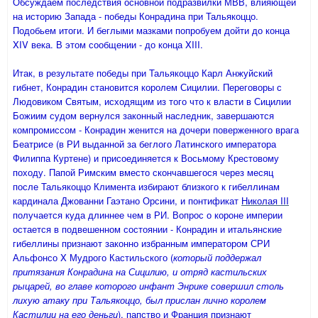
Обсуждаем последствия основной подразвилки МВВ, влияющей
на историю Запада - победы Конрадина при Тальякоццо.
Подобьем итоги. И беглыми мазками попробуем дойти до конца
XIV века. В этом сообщении - до конца XIII.
Итак, в результате победы при Тальякоццо Карл Анжуйский
гибнет, Конрадин становится королем Сицилии. Переговоры с
Людовиком Святым, исходящим из того что к власти в Сицилии
Божиим судом вернулся законный наследник, завершаются
компромиссом - Конрадин женится на дочери поверженного врага
Беатрисе (в РИ выданной за беглого Латинского императора
Филиппа Куртене) и присоединяется к Восьмому Крестовому
походу. Папой Римским вместо скончавшегося через месяц
после Тальякоццо Климента избирают близкого к гибеллинам
кардинала Джованни Гаэтано Орсини, и понтификат
Николая III
получается куда длиннее чем в РИ. Вопрос о короне империи
остается в подвешенном состоянии - Конрадин и итальянские
гибеллины признают законно избранным императором СРИ
Альфонсо X Мудрого Кастильского (
который поддержал
притязания Конрадина на Сицилию, и отряд кастильских
рыцарей, во главе которого инфант Энрике совершил столь
лихую атаку при Тальякоццо, был прислан лично королем
Кастилии на его деньги
), папство и Франция признают