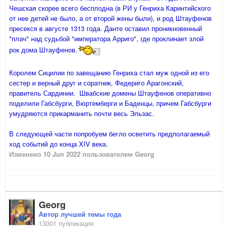
Чешская скорее всего бесплодна (в РИ у Генриха Каринтийского
от нее детей не было, а от второй жены были), и род Штауфенов
пресекся в августе 1313 года. Данте оставил проникновенный
"плач" над судьбой "императора Арриго", где проклинает злой
рок дома Штауфенов.
Королем Сицилии по завещанию Генриха стал муж одной из его
сестер и верный друг и соратник, Федериго Арагонский,
правитель Сардинии. Швабские домены Штауфенов оперативно
поделили Габсбурги, Вюртемберги и Баденцы, причем Габсбурги
умудряются прикарманить почти весь Эльзас.
В следующей части попробуем бегло осветить предполагаемый
ход событий до конца XIV века.
Изменено
10 Jun 2022
пользователем Georg
Georg
Автор лучшей темы года
13001 публикация