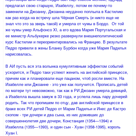
предлагал свою старшую, Изабеллу, потом ее почему-то
заменили на Джоанну, Джоанна неудачно поплыла в Кастилию
как раз когда на встречу шла Чёрная Смерть (и никто еще не
знал что это за зверь такой) и умерла от чумы в Бордо. От той
же чумы умер Альфонсо XI, а его вдова Мария Португальская и
ее министр Альбукерке резко развернули внешнеполитический
курс Кастилии и переориентировались на Францию. В результате
Педро привели в жены Бланку Бурбон когда уже Мария Падилья
нарисовалась.
В АИ пусть вся эта волынка кумулятивным эффектом событий
ускорится, и Педро таки успеют женить на английской принцессе,
причем как и планировали еще пацаном, чтоб росли вместе. На
Изабелле или Джоанне - это уже как получится. Прописать детей
по матери тут невозможно, так как в РИ Джоанн умерла девицей,
а Изабелла вышла замуж в 33 года, и успела лишь пару дочерей
родить. Так что пропишем по отцу, дав английской принцессе в
браке всех РИ детей Педро от Марии Падильи и Инес де Кастро
скопом - три дочери и два сына, из них доживших до
совершеннолетия две дочери, Констанция (1354—1394) и
Изабелла (1355—1393), и один сын - Хуан (1358-1395), король
Хуан I.