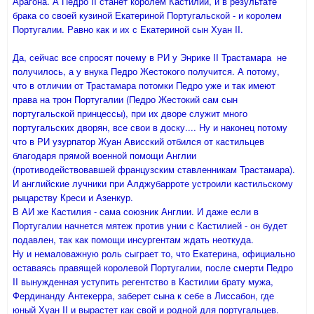
Арагона. А Педро II станет королем Кастилии, и в результате
брака со своей кузиной Екатериной Португальской - и королем
Португалии. Равно как и их с Екатериной сын Хуан II.
Да, сейчас все спросят почему в РИ у Энрике II Трастамара не
получилось, а у внука Педро Жестокого получится. А потому,
что в отличии от Трастамара потомки Педро уже и так имеют
права на трон Португалии (Педро Жестокий сам сын
португальской принцессы), при их дворе служит много
португальских дворян, все свои в доску.... Ну и наконец потому
что в РИ узурпатор Жуан Ависский отбился от кастильцев
благодаря прямой военной помощи Англии
(противодействовавшей французским ставленникам Трастамара).
И английские лучники при Алджубарроте устроили кастильскому
рыцарству Креси и Азенкур.
В АИ же Кастилия - сама союзник Англии. И даже если в
Португалии начнется мятеж против унии с Кастилией - он будет
подавлен, так как помощи инсургентам ждать неоткуда.
Ну и немаловажную роль сыграет то, что Екатерина, официально
оставаясь правящей королевой Португалии, после смерти Педро
II вынужденная уступить регентство в Кастилии брату мужа,
Фердинанду Антекерра, заберет сына к себе в Лиссабон, где
юный Хуан II и вырастет как свой и родной для португальцев.