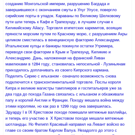
созданию Монгольской империи, разрушению Багдада и
завершившееся с окончанием смуты в Улуг Улусе, повергло
сирийские порты в упадок. Караваны по Великому Шелковому
пути шли теперь к Кафе и Трапезунду, в лучшем случае к
Киликийскому Айасу. Торговля египетских каремитов, возящих
пряности морским путем по Красному морю, с разрушением Акры
целиком сместилась в венецианскую факторию Александрии.
Итальянские купцы и банкиры покинули остатки Утремера,
переводя свои фактории в Крым и Трапезунд, Киликию и
Александрию. Дань, наложенная на франкский Ливан
мамлюками в 1284 году, становилась непосильной - Лузиньянам
приходилось доплачивать из своего Кипрского кармана.
Поделить Сирию с ильханом - означало возможность снова
подключится к трансконтинентальной торговле. Послы короля
Кипра и великие магистры тамплиеров и госпитальеров уже за
два года до похода Газана связались с ильханом и обхаживали
папу и королей Англии и Франции. Походу мешала война между
этими королями, но как раз в 1299 году она завершилась.
Эдуарду I в IX Крестовом походе помешали мятежные валлийцы,
и теперь его участию в X Крестовом походе мешали мятежные
шотландцы. Но Филипп Красивый направил на Левант войско во
главе со своим братом Карлом Валуа. Незадолго до этого с