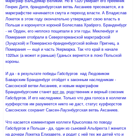
маркграф Вальдемар Великий. Но в 1320 умирает его преемник
Генрих Дитя, бранденбургская ветвь Аксаниев пресекается, и в
маркграфстве начинается смута и переход власти. А Владислав
Локеток в этом году окончательно утверждает свою власть в
Польше и коронуется короной Болеслава Храброго. Бранденбург
- не Орден, его неплохо пощипали в эти годы. Мекленбург и
Померания отобрали в Северогерманской маркграфской
(Зундской) и Померанско-бранденбургской войнах Пригниц, а
Померания — ещё и часть Укермарка. Так что край в начале
1320ых (а может и раньше) Гданьск вернется в лоно Польской
короны.
И да - в результате победы Габсбургов над Людовиком
Баварским Бранденбург отойдет к законным наследникам -
Саксонской ветви Аксаниев, и новым маркграфом
Бранденбургским станет
вот он
, родственник и верный союзник
Габсбургов. И его наследники. Только что два голоса в коллегии
курфюрстов им разумеется никто не даст, статус курфюрстов
Саксонских сохранит Саксен-Лауэнбургская ветвь Аксаниев.
Что касается комментария коллеги Крысолова по поводу
Габсбургов и Польши - да, один из сыновей Альбрехта I женится
на дочери Локетка Елизавете, и родит с ней тех же детей что и