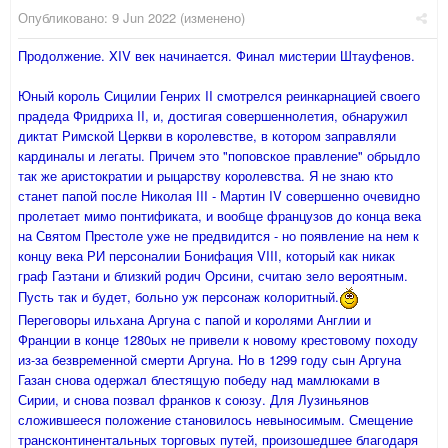
Опубликовано:
9 Jun 2022
(изменено)
Продолжение. XIV век начинается. Финал мистерии Штауфенов.
Юный король Сицилии Генрих II смотрелся реинкарнацией своего
прадеда Фридриха II, и, достигая совершеннолетия, обнаружил
диктат Римской Церкви в королевстве, в котором заправляли
кардиналы и легаты. Причем это "поповское правление" обрыдло
так же аристократии и рыцарству королевства. Я не знаю кто
станет папой после Николая III - Мартин IV совершенно очевидно
пролетает мимо понтификата, и вообще французов до конца века
на Святом Престоле уже не предвидится - но появление на нем к
концу века РИ персоналии Бонифация VIII, который как никак
граф Гаэтани и близкий родич Орсини, считаю зело вероятным.
Пусть так и будет, больно уж персонаж колоритный.
Переговоры ильхана Аргуна с папой и королями Англии и
Франции в конце 1280ых не привели к новому крестовому походу
из-за безвременной смерти Аргуна. Но в 1299 году сын Аргуна
Газан снова одержал блестящую победу над мамлюками в
Сирии, и снова позвал франков к союзу. Для Лузиньянов
сложившееся положение становилось невыносимым. Смещение
трансконтинентальных торговых путей, произошедшее благодаря