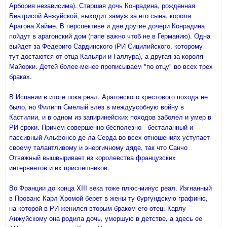
Арбория независима). Старшая дочь Конрадина, рожденная
Беатрисой Анжуйской, выходит замуж за его сына, короля
Арагона Хайме. В перспективе и две другие дочери Конрадина
пойдут в арагонский дом (папе важно чтоб не в Германию). Одна
выйдет за Федериго Сардинского (РИ Сицилийского, которому
тут достаются от отца Кальяри и Галлура), а другая за короля
Майорки. Детей более-менее прописываем "по отцу" во всех трех
браках.
В Испании в итоге пока реал. Арагонского крестового похода не
было, но Филипп Смелый влез в междуусобную войну в
Кастилии, и в одном из запиринейских походов заболел и умер в
РИ сроки. Причем совершенно бесполезно - бесталанный и
пассивный Альфонсо де ла Серда во всех отношениях уступает
своему талантливому и энергичному дяде, так что Санчо
Отважный вышвыривает из королевства французских
интервентов и их приспешников.
Во Франции до конца XIII века тоже плюс-минус реал. Изгнанный
в Прованс Карл Хромой берет в жены ту бургундскую графиню,
на которой в РИ женился вторым браком его отец. Карлу
Анжуйскому она родила дочь, умершую в детстве, а здесь ее