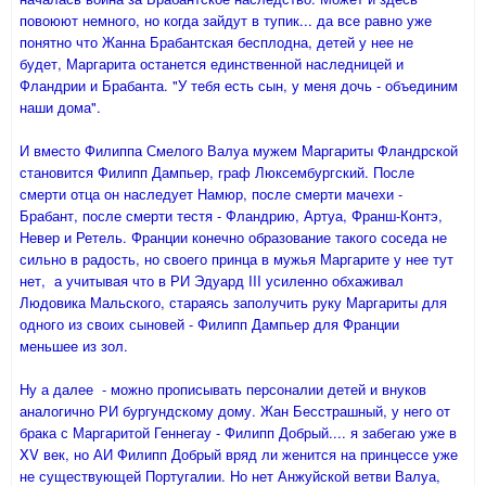
повоюют немного, но когда зайдут в тупик... да все равно уже
понятно что Жанна Брабантская бесплодна, детей у нее не
будет, Маргарита останется единственной наследницей и
Фландрии и Брабанта. "У тебя есть сын, у меня дочь - объединим
наши дома".
И вместо Филиппа Смелого Валуа мужем Маргариты Фландрской
становится Филипп Дампьер, граф Люксембургский. После
смерти отца он наследует Намюр, после смерти мачехи -
Брабант, после смерти тестя - Фландрию, Артуа, Франш-Контэ,
Невер и Ретель. Франции конечно образование такого соседа не
сильно в радость, но своего принца в мужья Маргарите у нее тут
нет, а учитывая что в РИ Эдуард III усиленно обхаживал
Людовика Мальского, стараясь заполучить руку Маргариты для
одного из своих сыновей - Филипп Дампьер для Франции
меньшее из зол.
Ну а далее - можно прописывать персоналии детей и внуков
аналогично РИ бургундскому дому. Жан Бесстрашный, у него от
брака с Маргаритой Геннегау - Филипп Добрый.... я забегаю уже в
XV век, но АИ Филипп Добрый вряд ли женится на принцессе уже
не существующей Португалии. Но нет Анжуйской ветви Валуа,