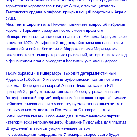
территорию королевства к югу от Акры, а так же цитадель
Тевтонского ордена Монфорт, прикрывающий подступы к Акре с
суши.
Меж тем в Европе папа Николай поднимает вопрос об избрании
короля в Германии сразу же после смерти прежнего
обанкротившегося ставленника папства - Ричарда Корнуоллского
в начале 1272. Альфонсо X под воздействием как папы, так и
начавшейся войны Кастилии с Марроканскими Меринидами,
отказывается от императорских притязаний, которые на 1272 год
в финансовом плане обходятся Кастилии уже очень дорого.
Таким образом - в императоры выходит детерминистичный
Рудольф Габсбург. У князей штауфеновской партии нет иного
выхода - Конрадин за морем! А папа Николай, как и в РИ
Григорий X, требует немедленных выборов, угрожая князьям
"штауфеновской партии" избранием "поповского короля" силами
рейнских епископов... и о ужас, недвусмысленно намекает что
его выбор может пасть на Пржемысла Оттокара!.... для
большинства князей и особенно для "штауфеновской партии"
категорически неприемлемого. Избрание Рудольфа для "партии
Штауфенов" в этой ситуации меньшее из зол.
По возвращении Конрадина из Утремера, скорее всего будет