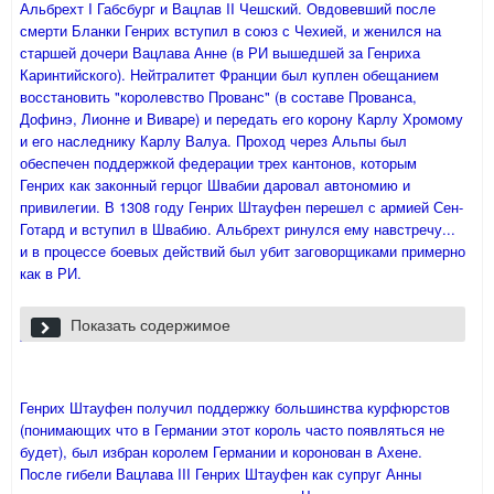
Альбрехт I Габсбург и Вацлав II Чешский. Овдовевший после
смерти Бланки Генрих вступил в союз с Чехией, и женился на
старшей дочери Вацлава Анне (в РИ вышедшей за Генриха
Каринтийского). Нейтралитет Франции был куплен обещанием
восстановить "королевство Прованс" (в составе Прованса,
Дофинэ, Лионне и Виваре) и передать его корону Карлу Хромому
и его наследнику Карлу Валуа. Проход через Альпы был
обеспечен поддержкой федерации трех кантонов, которым
Генрих как законный герцог Швабии даровал автономию и
привилегии. В 1308 году Генрих Штауфен перешел с армией Сен-
Готард и вступил в Швабию. Альбрехт ринулся ему навстречу...
и в процессе боевых действий был убит заговорщиками примерно
как в РИ.
на
карте
темно-крансым обозначены домены Штауфенов. ИМХО
Показать содержимое
франконские территории в бассейне Майна Генрих окончательно
уступил Виттельсбахам, чтобы привлечь Баварию и Пфальц на
свою сторону, а швабские - безусловно его. Эльзас красив.
Генрих Штауфен получил поддержку большинства курфюрстов
(понимающих что в Германии этот король часто появляться не
будет), был избран королем Германии и коронован в Ахене.
После гибели Вацлава III Генрих Штауфен как супруг Анны