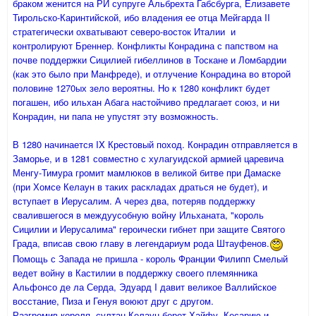
браком женится на РИ супруге Альбрехта Габсбурга, Елизавете
Тирольско-Каринтийской, ибо владения ее отца Мейгарда II
стратегически охватывают северо-восток Италии и
контролируют Бреннер. Конфликты Конрадина с папством на
почве поддержки Сицилией гибеллинов в Тоскане и Ломбардии
(как это было при Манфреде), и отлучение Конрадина во второй
половине 1270ых зело вероятны. Но к 1280 конфликт будет
погашен, ибо ильхан Абага настойчиво предлагает союз, и ни
Конрадин, ни папа не упустят эту возможность.
В 1280 начинается IX Крестовый поход. Конрадин отправляется в
Заморье, и в 1281 совместно с хулагуидской армией царевича
Менгу-Тимура громит мамлюков в великой битве при Дамаске
(при Хомсе Келаун в таких раскладах драться не будет), и
вступает в Иерусалим. А через два, потеряв поддержку
свалившегося в междуусобную войну Ильханата, "король
Сицилии и Иерусалима" героически гибнет при защите Святого
Града, вписав свою главу в легендариум рода Штауфенов.
Помощь с Запада не пришла - король Франции Филипп Смелый
ведет войну в Кастилии в поддержку своего племянника
Альфонсо де ла Серда, Эдуард I давит великое Валлийское
восстание, Пиза и Генуя воюют друг с другом.
Разгромив короля, султан Келаун берет Хайфу, Кесарию и