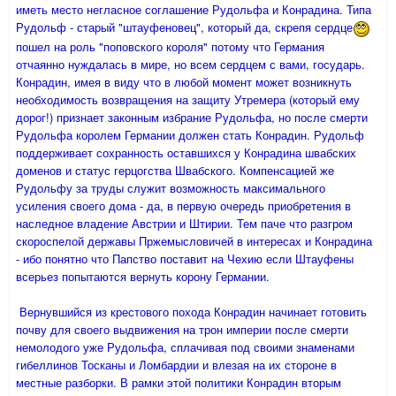
иметь место негласное соглашение Рудольфа и Конрадина. Типа
Рудольф - старый "штауфеновец", который да, скрепя сердце
пошел на роль "поповского короля" потому что Германия
отчаянно нуждалась в мире, но всем сердцем с вами, государь.
Конрадин, имея в виду что в любой момент может возникнуть
необходимость возвращения на защиту Утремера (который ему
дорог!) признает законным избрание Рудольфа, но после смерти
Рудольфа королем Германии должен стать Конрадин. Рудольф
поддерживает сохранность оставшихся у Конрадина швабских
доменов и статус герцогства Швабского. Компенсацией же
Рудольфу за труды служит возможность максимального
усиления своего дома - да, в первую очередь приобретения в
наследное владение Австрии и Штирии. Тем паче что разгром
скороспелой державы Пржемысловичей в интересах и Конрадина
- ибо понятно что Папство поставит на Чехию если Штауфены
всерьез попытаются вернуть корону Германии.
Вернувшийся из крестового похода Конрадин начинает готовить
почву для своего выдвижения на трон империи после смерти
немолодого уже Рудольфа, сплачивая под своими знаменами
гибеллинов Тосканы и Ломбардии и влезая на их стороне в
местные разборки. В рамки этой политики Конрадин вторым