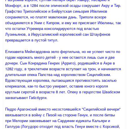
Монфорт, а в 1284 после эпической осады сокрушает Акру и Тир.
Графство Триполийское и Бейрутская синьория Ибелинов
сохраняются, но платят мамлюкам дань. Триполи вскоре
объединяется в Унии с Кипром, и ему же присягают Ибелины, так
что остатки Утремера консолидируются под властью
Лузиньянов, а Иерусалимский королевский сан Штауфенов
превращается в пустой титул.
Елизавета Мейнгардовна зело фертильна, но не успеет чисто по
годам нарожать много детей - у нее остаются лишь сын и две
дочери. Сын Конрадина Генрих (Арриго), родившийся в Акре в
1282 году, в трехлетнем возрасте вступает на трон, и начинается
длительная опека Папства над королевством Сицилийским.
Вдовствующая королева, пытающаяся противостоять засилью
клерикалов, как-то быстро умирает, оставив юного короля
круглым сиротой в возрасте 8 лет. Опеку в герцогстве Швабском
захватывают Габсбурги.
Педро Арагонский вместо несостоявшейся "Сицилийской вечери"
ввязывается в войну с Пизой на стороне Генуи, и после битвы
при Мелории завоевывает на Сардинии юдикаты Кальяри и
Галлура (Логудоро отходит под власть Генуи вместе с Корсикой,