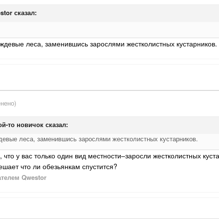
stor
сказал:
ждевые леса, заменившись зарослями жестколистных кустарников
нено)
ой-то новичок
сказал:
девые леса, заменившись зарослями жестколистных кустарников.
ь, что у вас только один вид местности–заросли жестколистных куст
мешает что ли обезьянкам спустится?
телем Qwestor