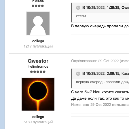
Perses
В 10/29/2022, 1:39:38,
Qwe
степи
В первую очередь пропали до
collega
1217 публикаций
Qwestor
Опубликовано:
29 Oct 2022
(изме
Heliodromos
В 10/29/2022, 2:09:15,
Как
первую очередь пропали дож
С чего бы? Или хотите сказат
Да даже если так, это как то 
Изменено
29 Oct 2022
пользова
collega
5189 публикаций