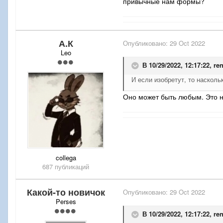
привычные нам формы?
А.К
Опубликовано:
29 Oct 2022
Leo
В 10/29/2022, 12:17:22,
re
И если изобретут, то наскол
Оно может быть любым. Это 
collega
687 публикаций
Какой-то новичок
Опубликовано:
29 Oct 2022
Perses
В 10/29/2022, 12:17:22,
re