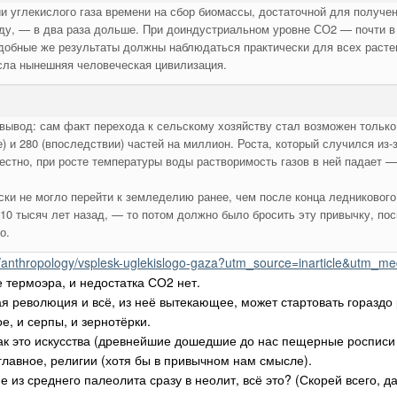
и углекислого газа времени на сбор биомассы, достаточной для получен
ду, — в два раза дольше. При доиндустриальном уровне СО2 — почти в
добные же результаты должны наблюдаться практически для всех растен
сла нынешняя человеческая цивилизация.
 вывод: сам факт перехода к сельскому хозяйству стал возможен тольк
е) и 280 (впоследствии) частей на миллион. Роста, который случился из
вестно, при росте температуры воды растворимость газов в ней падает —
ски не могло перейти к земледелию ранее, чем после конца ледниковог
110 тысяч лет назад, — то потом должно было бросить эту привычку, по
о.
cle/anthropology/vsplesk-uglekislogo-gaza?utm_source=inarticle&utm_m
е термоэра, и недостатка СО2 нет.
я революция и всё, из неё вытекающее, может стартовать гораздо
, и серпы, и зернотёрки.
так это искусства (древнейшие дошедшие до нас пещерные росписи 
 главное, религии (хотя бы в привычном нам смысле).
 из среднего палеолита сразу в неолит, всё это? (Скорей всего, да