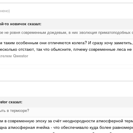
нено)
ой-то новичок
сказал:
ере не ровня современным дождевым, в них эволюция приматоподобных
м таким особенным они отличяются колега? И сразу хочу заметить,
сколько отстают, так что обьясните, плчему современные леса не
телем Qwestor
stor
сказал:
ыть в термоэре?
ли в современную эпоху за счёт неоднородности атмосферной тер
дна атмосферная ячейка - что обеспечивало куда более равномерн