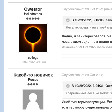
Qwestor
Опубликовано:
29 Oct 2022
(изме
Heliodromos
В 10/29/2022, 3:15:06,
Как
Леса термоэры - ни в коей м
Ладно, я заинтересовался. Че
леса в эволюционном плане не
Изменено
29 Oct 2022
пользова
collega
5189 публикаций
Какой-то новичок
Опубликовано:
29 Oct 2022
Perses
В 10/29/2022, 3:24:31,
Qwe
современные леса не могут б
Иной тип терморегуляции. Ес
то в термоэру существовала о