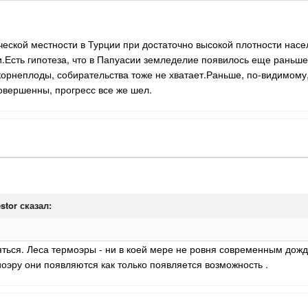
ской местности в Турции при достаточно высокой плотности насел
и.Есть гипотеза, что в Папуасии земледелие появилось еще раньше 
рнеплоды, собирательства тоже не хватает.Раньше, по-видимому, 
овершенны, прогресс все же шел.
stor
сказал:
ться. Леса термоэры - ни в коей мере не ровня современным до
риоэру они появляются как только появляется возможность .