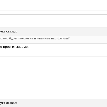
nyxa
сказал:
ько оно будет похоже на привычные нам формы?
не просчитываемо.
nyxa
сказал: