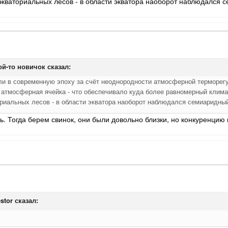
кваториальных лесов - в области экватора наоборот наблюдался 
ой-то новичок
сказал:
ли в современную эпоху за счёт неоднородности атмосферной терморегу
атмосферная ячейка - что обеспечивало куда более равномерный климат,
риальных лесов - в области экватора наоборот наблюдался семиаридны
ь. Тогда берем свинок, они были довольно близки, но конкуренци
stor
сказал: