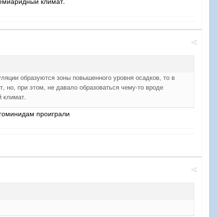
семиаридный климат.
ляции образуются зоны повышенного уровня осадков, то в
 но, при этом, не давало образоваться чему-то вроде
й климат.
ю гоминидам проиграли