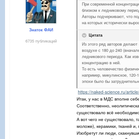
При современной концентраци
близком к ледниковому перио
Авторы подчеркивают, что по
на которых исторически выро
Знаток ФАИ
Цитата
6735 публикаций
Из этого ряд авторов делают
воздухе с 180 до 240 (вначал
ледникового периода. Как из
концентрацию в ней.
То есть человечество физиче
например, микулинское, 120-
эпохи было бы затруднительн
https://naked-science.ru/arti
Итак, у нас в МДС вполне себ
Соответственно, неолитическа
существовало всё необходимое
А вот чего не существовало, 
моложе), керамики, тканей и,
Изобретут ли люди, скакнувшие