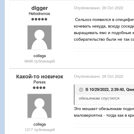
digger
Опубликовано:
29 Oct 2022
Heliodromos
Сельхоз появился в специфиче
кочевать некуда, всюду сосед
выращивать ямс и подобные ко
собирательство были не так с
collega
6646 публикаций
Какой-то новичок
Опубликовано:
29 Oct 2022
Perses
В 10/29/2022, 2:39:40,
Qwe
обезьянкам спустится
Это мешает обезьянкам подня
маловероятна - тогда как в к
collega
1217 публикаций