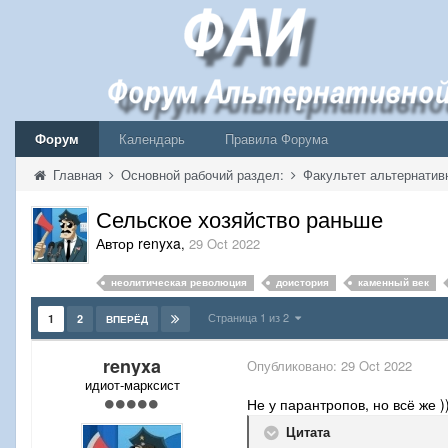
Форум
Календарь
Правила Форума
Главная
Основной рабочий раздел:
Факультет альтернатив
Сельское хозяйство раньше
Автор renyxa
,
29 Oct 2022
неолитическая революция
доистория
каменный век
Страница 1 из 2
1
2
ВПЕРЁД
renyxa
Опубликовано:
29 Oct 2022
идиот-марксист
Не у парантропов, но всё же
Цитата