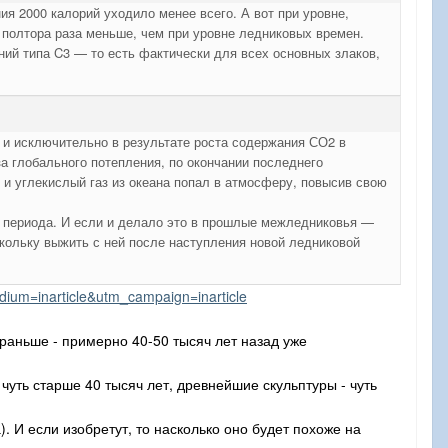
ия 2000 калорий уходило менее всего. А вот при уровне,
 полтора раза меньше, чем при уровне ледниковых времен.
ий типа C3 — то есть фактически для всех основных злаков,
о и исключительно в результате роста содержания СО2 в
-за глобального потепления, по окончании последнего
 и углекислый газ из океана попал в атмосферу, повысив свою
о периода. И если и делало это в прошлые межледниковья —
скольку выжить с ней после наступления новой ледниковой
edium=inarticle&utm_campaign=inarticle
 раньше - примерно 40-50 тысяч лет назад уже
чуть старше 40 тысяч лет, древнейшие скульптуры - чуть
). И если изобретут, то насколько оно будет похоже на