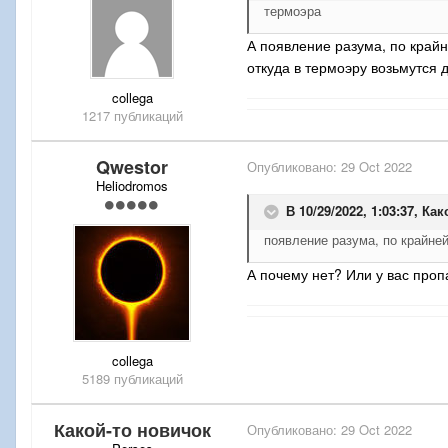
термоэра
А появление разума, по край
откуда в термоэру возьмутся
collega
1217 публикаций
Qwestor
Опубликовано:
29 Oct 2022
Heliodromos
В 10/29/2022, 1:03:37,
Как
появление разума, по крайне
А почему нет? Или у вас проп
collega
5189 публикаций
Какой-то новичок
Опубликовано:
29 Oct 2022