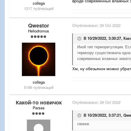
вроде современных влажных э
collega
1217 публикаций
Qwestor
Опубликовано:
29 Oct 2022
Heliodromos
В 10/29/2022, 3:30:27,
Как
Иной тип терморегуляции. Ес
термоэру существовала одна 
современных влажных эквато
Хм, ну обезьянок можно убрат
collega
5189 публикаций
Какой-то новичок
Опубликовано:
29 Oct 2022
Perses
В 10/29/2022, 3:37:21,
Qwe
свинок