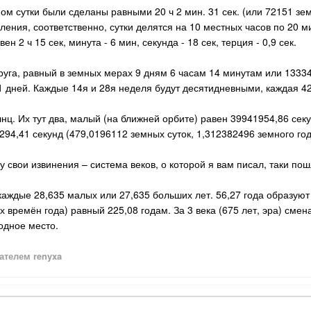
ом сутки были сделаны равными 20 ч 2 мин. 31 сек. (или 72151 зе
ения, соответственно, сутки делятся на 10 местных часов по 20 мин
 2 ч 15 сек, минута - 6 мин, секунда - 18 сек, терция - 0,9 сек.
друга, равный в земных мерах 9 дням 6 часам 14 минутам или 133
 дней. Каждые 14я и 28я неделя будут десятидневными, каждая 42
лнц. Их тут два, малый (на ближней орбите) равен 39941954,86 сек
294,41 секунд (479,0196112 земных суток, 1,312382496 земного год
у свои извинения – система веков, о которой я вам писал, таки по
ждые 28,635 малых или 27,635 больших лет. 56,27 года образуют 
х времён года) равный 225,08 годам. За 3 века (675 лет, эра) сме
одное место.
ателем renyxa