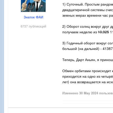
1) Суточный. Простым рандом
двадцатиричной системы счисл
земных мерах времени час равен
Знаток ФАИ
6737 публикаций
2) Оборот солнц вокруг друг 
получаем неделю из
10,925
11
3) Годичный оборот вокруг со
большой (на дальней) - 41387
Теперь, Дарт Аньян, я принош
Обмен орбитами происходит ка
приходится на одно из четырё
лет) она возвращается на исх
Изменено
30 May 2024
пользов