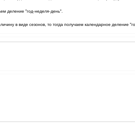
аем деление "год-неделя-день".
ичину в виде сезонов, то тогда получаем календарное деление "го