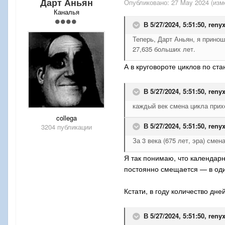
Дарт Аньян
Опубликовано:
27 May 2024
(изм
Каналья
В 5/27/2024, 5:51:50,
reny
Теперь, Дарт Аньян, я прино
27,635 больших лет.
А в круговороте циклов по с
В 5/27/2024, 5:51:50,
reny
каждый век смена цикла прих
collega
В 5/27/2024, 5:51:50,
reny
3204 публикации
За 3 века (675 лет, эра) см
Я так понимаю, что календар
постоянно смещается — в один
Кстати, в году количество дн
В 5/27/2024, 5:51:50,
reny