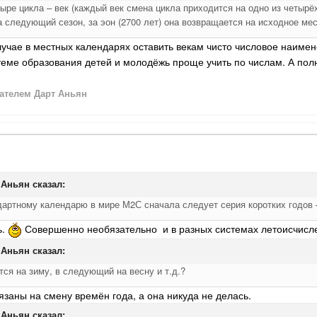
тыре цикла – век (каждый век смена цикла приходится на одно из четырёх 
 следующий сезон, за эон (2700 лет) она возвращается на исходное мес
лучае в местных календарях оставить векам чисто числовое наимено
теме образования детей и молодёжь проще учить по числам. А пол
ателем Дарт Аньян
 Аньян
сказал:
ндартному календарю в мире М2С сначала следует серия коротких годов
ь.
Совершенно необязательно и в разных системах летоисчисле
 Аньян
сказал:
тся на зиму, в следующий на весну и т.д.?
язаны на смену времён года, а она никуда не делась.
 Аньян
сказал: