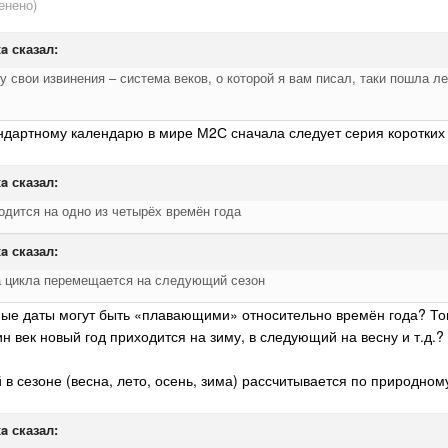
енено)
xa
сказал:
шу свои извинения – система веков, о которой я вам писал, таки пошла
тандартному календарю в мире М2С сначала следует серия коротких
xa
сказал:
одится на одно из четырёх времён года
xa
сказал:
ена цикла перемещается на следующий сезон
ные даты могут быть «плавающими» относительно времён года? Тог
 век новый год приходится на зиму, в следующий на весну и т.д.?
ей в сезоне (весна, лето, осень, зима) рассчитывается по природно
xa
сказал: