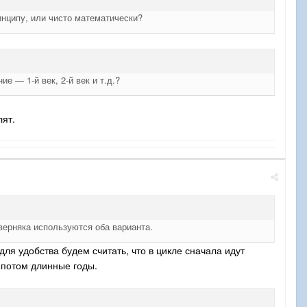
ринципу, или чисто математически?
е — 1-й век, 2-й век и т.д.?
лят.
верняка используются оба варианта.
ля удобства будем считать, что в цикле сначала идут
 потом длинные годы.