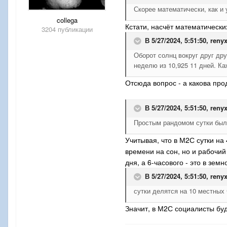
Скорее математически, как и 
collega
Кстати, насчёт математически
3204 публикации
В 5/27/2024, 5:51:50,
reny
Оборот солнц вокруг друг др
неделю из 10,925 11 дней. К
Отсюда вопрос - а какова про
В 5/27/2024, 5:51:50,
reny
Простым рандомом сутки были
Учитывая, что в М2С сутки на
времени на сон, но и рабочий
дня, а 6-часового - это в зем
В 5/27/2024, 5:51:50,
reny
сутки делятся на 10 местных 
Значит, в М2С социалисты буд