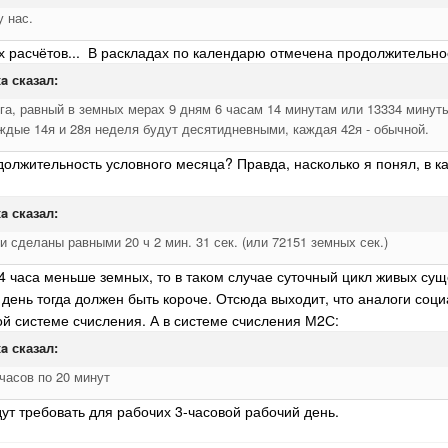
у нас.
х расчётов... В раскладах по календарю отмечена продолжительно
xa
сказал:
уга, равный в земных мерах 9 дням 6 часам 14 минутам или 13334 минут
аждые 14я и 28я неделя будут десятидневными, каждая 42я - обычной.
должительность условного месяца? Правда, насколько я понял, в 
xa
сказал:
 сделаны равными 20 ч 2 мин. 31 сек. (или 72151 земных сек.)
 4 часа меньше земных, то в таком случае суточный цикл живых с
 день тогда должен быть короче. Отсюда выходит, что аналоги соци
ной системе счисления. А в системе счисления М2С:
xa
сказал:
часов по 20 минут
ут требовать для рабочих 3-часовой рабочий день.