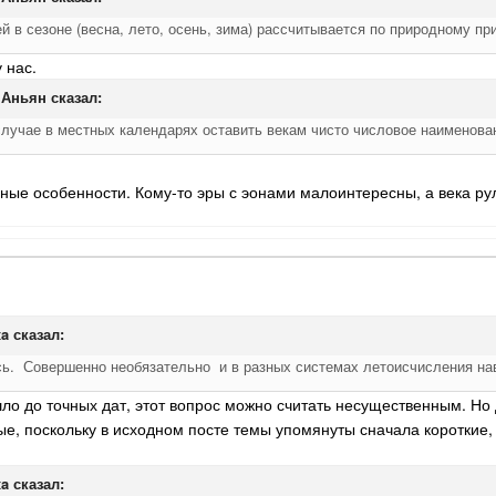
ей в сезоне (весна, лето, осень, зима) рассчитывается по природному п
 нас.
 Аньян
сказал:
случае в местных календарях оставить векам чисто числовое наименовани
рные особенности. Кому-то эры с эонами малоинтересны, а века ру
xa
сказал:
сь. Совершенно необязательно и в разных системах летоисчисления на
ло до точных дат, этот вопрос можно считать несущественным. Но д
ые, поскольку в исходном посте темы упомянуты сначала короткие,
xa
сказал: