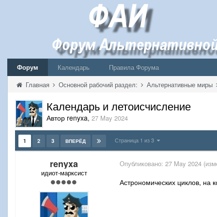
Форум
Календарь
Правила Форума
Главная
Основной рабочий раздел:
Альтернативные миры
Календарь и летоисчисление
Автор renyxa
,
27 May 2024
Страница 1 из 3
1
2
3
ВПЕРЁД
renyxa
Опубликовано:
27 May 2024
(изм
идиот-марксист
Астрономических циклов, на к