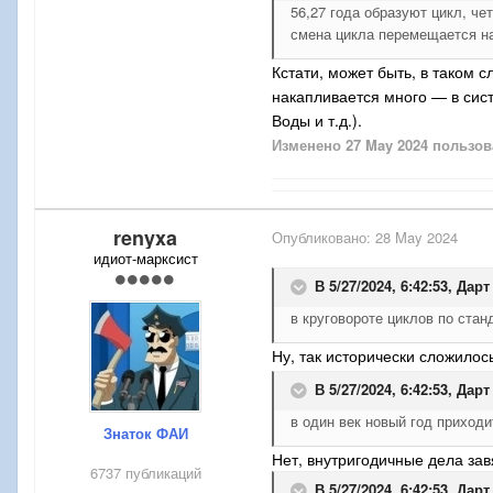
56,27 года образуют цикл, че
смена цикла перемещается на
Кстати, может быть, в таком с
накапливается много — в сис
Воды и т.д.).
Изменено
27 May 2024
пользов
renyxa
Опубликовано:
28 May 2024
идиот-марксист
В 5/27/2024, 6:42:53,
Дарт
в круговороте циклов по ста
Ну, так исторически сложилос
В 5/27/2024, 6:42:53,
Дарт
в один век новый год приходи
Знаток ФАИ
Нет, внутригодичные дела зав
6737 публикаций
В 5/27/2024, 6:42:53,
Дарт