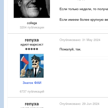
Если только недели, то получ
Если имеем более крупную вел
collega
3204 публикации
renyxa
Опубликовано:
31 May 2024
идиот-марксист
Пожалуй, так.
Знаток ФАИ
6737 публикаций
renyxa
Опубликовано:
29 Jun 2024