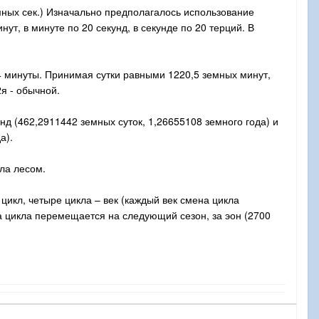
мных сек.) Изначально предполагалось использование
ут, в минуте по 20 секунд, в секунде по 20 терций. В
34 минуты. Принимая сутки равными 1220,5 земных минут,
я - обычной.
унд (462,2911442 земных суток, 1,26655108 земного года) и
а).
шла лесом.
цикл, четыре цикла – век (каждый век смена цикла
на цикла перемещается на следующий сезон, за эон (2700