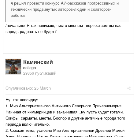
я решил провести конкурс АИ-рассказов прогрессивных и
технически продвинутых авторов-людей и соавторов-
роботов.
/печально/ Я так понимаю, чисто мясным творчеством вы нас
впредь радовать не будет?
Каминский
collega
29356 публикаций
Опубликовано:
25 March
Ну, так навсидку:
1. Мир Альтернативного Античного Северного Причерноморья.
Начиная от киммерийцев и заканчивая...ну пусть будет готами.
Скифы, сарматы, меоты, Боспор и другие античные города того
периода включительно.
2. Схожая тема, условно Мир Альтернатнивной Древней Малой
Азии. Начиная с Чатал-Хююка и заканчивая Митридатом. Опять