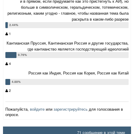
и в прямом, если придумаете как это пристегнуть к АИ), но
больше в символическом, геральдическом, тотемическом,
религиозным, каким угодно - главное, чтобы названная тема была
раскрыта в каком-либо разрезе
1
Кантианская Пруссия, Кантинанская Россия и другие государства,
где кантианство является господствующей идеологией
4
Россия как Индия, Россия как Корея, Россия как Китай
2
Пожалуйста,
войдите
или
зарегистрируйтесь
для голосования в
опросе.
71 сообщение в этой теме