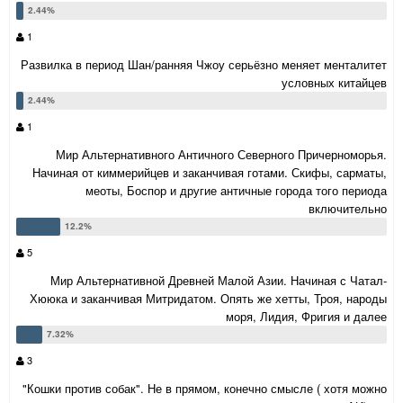
1
Развилка в период Шан/ранняя Чжоу серьёзно меняет менталитет
условных китайцев
1
Мир Альтернативного Античного Северного Причерноморья.
Начиная от киммерийцев и заканчивая готами. Скифы, сарматы,
меоты, Боспор и другие античные города того периода
включительно
5
Мир Альтернативной Древней Малой Азии. Начиная с Чатал-
Хююка и заканчивая Митридатом. Опять же хетты, Троя, народы
моря, Лидия, Фригия и далее
3
"Кошки против собак". Не в прямом, конечно смысле ( хотя можно