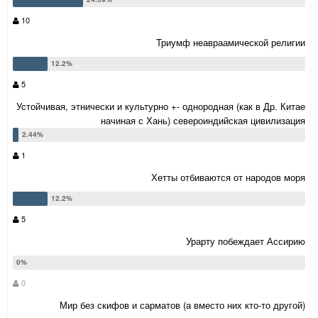
10
Триумф неавраамической религии
5
Устойчивая, этнически и культурно +- однородная (как в Др. Китае
начиная с Хань) североиндийская цивилизация
1
Хетты отбиваются от народов моря
5
Урарту побеждает Ассирию
0
Мир без скифов и сарматов (а вместо них кто-то другой)