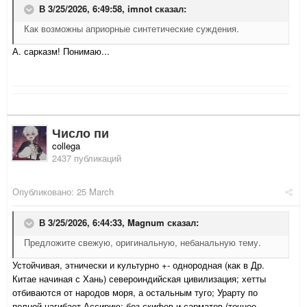
В 3/25/2026, 6:49:58,
imnot
сказал:
Как возможны априорные синтетические суждения.
А. сарказм! Понимаю...
Число пи
collega
2437 публикаций
Опубликовано:
25 March
В 3/25/2026, 6:44:33,
Magnum
сказал:
Предложите свежую, оригинальную, небанальную тему.
Устойчивая, этнически и культурно +- однородная (как в Др.
Китае начиная с Хань) североиндийская цивилизация; хетты
отбиваются от народов моря, а остальным туго; Урарту по
полной нагибает Ассирию; без скифов и сарматов (точнее,