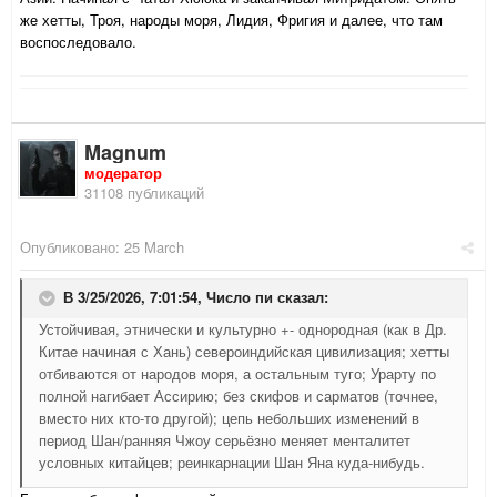
же хетты, Троя, народы моря, Лидия, Фригия и далее, что там
воспоследовало.
Magnum
модератор
31108 публикаций
Опубликовано:
25 March
В 3/25/2026, 7:01:54,
Число пи
сказал:
Устойчивая, этнически и культурно +- однородная (как в Др.
Китае начиная с Хань) североиндийская цивилизация; хетты
отбиваются от народов моря, а остальным туго; Урарту по
полной нагибает Ассирию; без скифов и сарматов (точнее,
вместо них кто-то другой); цепь небольших изменений в
период Шан/ранняя Чжоу серьёзно меняет менталитет
условных китайцев; реинкарнации Шан Яна куда-нибудь.