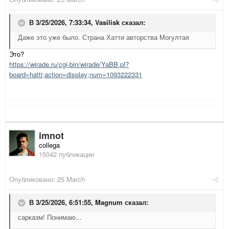
В 3/25/2026, 7:33:34,
Vasilisk
сказал:
Даже это уже было. Страна Хатти авторства Могултая
Это?
https://wirade.ru/cgi-bin/wirade/YaBB.pl?
board=hatti;action=display;num=1093222331
imnot
collega
15042 публикации
Опубликовано:
25 March
В 3/25/2026, 6:51:55,
Magnum
сказал:
сарказм! Понимаю...