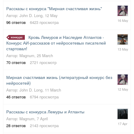
Рассказы с конкурса "Мирная счастливая жизнь"
Автор:
John D. Long
,
12 May
16
96
ответов
6423
просмотра
May
Кровь Лемуров и Наследие Атлантов -
конкурс
Конкурс АИ-рассказов от нейросетевых писателей
13
стартовал!
May
Автор:
Magnum
,
25 March
70
ответов
2721
просмотр
Мирная счастливая жизнь (литературный конкурс без
нейросетей)
12
Автор:
John D. Long
,
11 March
May
46
ответов
6794
просмотра
Рассказы с конкурса Лемуры и Атланты
Автор:
Magnum
,
7 April
17
28
ответов
2143
просмотра
April