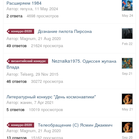
Расширяем 1984
Автор:
renyxa
,
11 May 2024
11
2
ответа
4698
просмотров
May
2024
Дознание пилота Пирсона
конкурс-2020
Автор:
Magnum
,
21 Aug 2020
26
49
ответов
21624
просмотра
Feb
2022
Neznaika1975. Одиссея жупана
византийский конкурс
Влада
15
Автор:
Telserg
,
29 Nov 2015
Sep
46
ответов
30272
просмотра
2021
Литературный конкурс "День космонавтики"
Автор:
жанин
,
7 Apr 2021
7
5
ответов
10019
просмотров
May
2021
Телеобращение (С) Ясмин Джакмич
конкурс-2020
Автор:
Magnum
,
21 Aug 2020
24
13
ответов
15162
просмотра