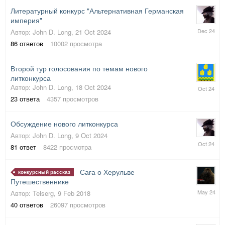
Литературный конкурс "Альтернативна
я Германская
империя"
2
Автор:
John D. Long
,
21 Oct 2024
Dec
86
ответов
10002
просмотра
2024
Второй тур голосования по темам нового
литконкурса
21
Автор:
John D. Long
,
18 Oct 2024
Oct
23
ответа
4357
просмотров
2024
Обсуждение нового литконкурса
Автор:
John D. Long
,
9 Oct 2024
18
81
ответ
8422
просмотра
Oct
2024
Сага о Херульве
конкурсный рассказ
Путешественнике
15
Автор:
Telserg
,
9 Feb 2018
May
40
ответов
26097
просмотров
2024