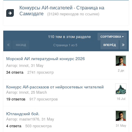
Конкурсы АИ-писателей - Страница на
Самиздате
(31240 переходов по ссылке)
110 тем в этом разделе
СОРТИРОВКА
Страница 1 из 5
НАЗАД
ВПЕРЁД
Морской АИ литературный конкурс 2026
Автор:
imnot
,
31 May
Monday
34
ответа
2741
просмотр
в
18:11
Конкурс АИ-рассказов от нейросетевых читателей
Автор:
imnot
,
25 March
16
19
ответов
917
просмотров
July
Ютландский бой.
Автор:
master1976
,
31 May
31
4
ответа
503
просмотра
May