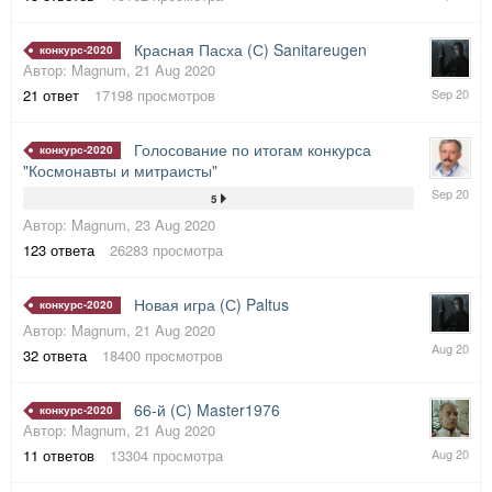
Sep
2020
Красная Пасха (С) Sanitareugen
конкурс-2020
Автор:
Magnum
,
21 Aug 2020
15
21
ответ
17198
просмотров
Sep
2020
Голосование по итогам конкурса
конкурс-2020
"Космонавты и митраисты"
13
5
Sep
Автор:
Magnum
,
23 Aug 2020
2020
123
ответа
26283
просмотра
Новая игра (С) Paltus
конкурс-2020
Автор:
Magnum
,
21 Aug 2020
31
32
ответа
18400
просмотров
Aug
2020
66-й (С) Master1976
конкурс-2020
Автор:
Magnum
,
21 Aug 2020
29
11
ответов
13304
просмотра
Aug
2020