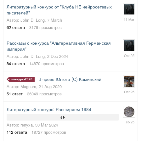
Литературный конкурс от "Клуба НЕ нейросетевых
писателей"
11
Автор:
John D. Long
,
7 March
March
62
ответа
3179
просмотров
Рассказы с конкурса "Альтернативна
я Германская
империя"
19
Автор:
John D. Long
,
2 Dec 2024
Oct
84
ответа
14870
просмотров
2025
В чреве Юггота (С) Каминский
конкурс-2020
Автор:
Magnum
,
21 Aug 2020
15
51
ответ
36049
просмотров
Oct
2025
Литературный конкурс: Расширяем 1984
5
16
Автор:
renyxa
,
30 Mar 2024
Feb
2025
112
ответа
18727
просмотров