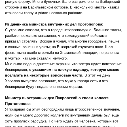
резкую форму. Много булочных было разгромлено на Выборгской
стороне и на Васильевском острове. В нескольких местах казаки
атаковали толпу и убили несколько рабочих.
Из дневника министра внутренних дел Протопопова:
С утра мне сказали, что в городе неблагополучно. Большие толпы,
разбито несколько магазинов, что командующий войсками
приказал стрелять. Вскоре я узнал, что многие городовые, пешие
и конные, ранены и убиты; на Выборгской изувечен полк. Шал­
феев. Была особо стрельба на Знаменской площади, но раненых
и уби­тых, как мне сказали, немного.
Мне было подано донесение охранки, что завтра будет повторение
беспорядков,
с указанием на плохую надежду, которую можно
возлагать на некоторые войско­вые части
. В этот же день
Хабалов выпустил воззвание, что мука у города есть и что
беспорядки будут подавлены всеми мерами.
Министр иностранных дел Покровский о своем коллеге
Протопопове:
Я придавал бы этим беспорядкам лишь второстепенное значение,
если бы у моего дорогого коллеги по внутренним делам был еще
хоть проблеск рассудка. Но чего ждать от человека, который вот