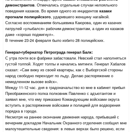
демонстрантов
. Отмечались отдельные случаи нелояльного
поведения казаков. Во время одного из инцидентов
казаки
прогнали полицейского
, ударившего женщину нагайкой.
Согласно воспоминаниям большевика Каюрова, один из казачих
патрулей «улыбался» рабочим-демонстрантам, а один из казаков
даже «хорошо подмигнул».
В течение 23-24 февраля было избито 28 полицейских.
Генерал-губернатор Петрограда генерал Балк:
С утра почти все фабрики забастовали. Невский стал наполняться
густой толпой. Ходят толпы и начались митинги. Генерал Хабалов
сказал: «Сам вижу из своей квартиры, как с Выборгской стороны
народ свободно переходит по льду. Делаю распоряжение о
немедленном вызове войск».
Между 11-12 час. дня в градоначальство ко мне в кабинет прибыл
Преображенского полка полковник Павленко с адъютантом и
заявил мне, что ему приказано Командующим войсками округа
вступить в распоряжение войсками и полицией для водворения
порядка в городе.
Несмотря на раннее окончание движения народа, прибывший с
вечерним докладом Начальник Охранного отделения сообщил мне
малоутешительные сведения: в левых верхах было решено, если