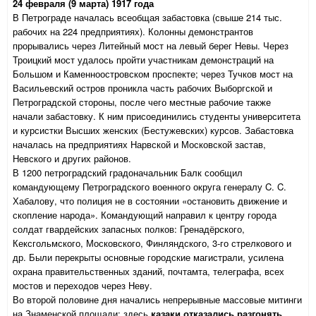
24 февраля (9 марта) 1917 года
В Петрограде началась всеобщая забастовка (свыше 214 тыс.
рабочих на 224 предприятиях). Колонны демонстрантов
прорывались через Литейный мост на левый берег Невы. Через
Троицкий мост удалось пройти участникам демонстраций на
Большом и Каменноостровском проспекте; через Тучков мост на
Васильевский остров проникла часть рабочих Выборгской и
Петроградской стороны, после чего местные рабочие также
начали забастовку. К ним присоединились студенты университета
и курсистки Высших женских (Бестужевских) курсов. Забастовка
началась на предприятиях Нарвской и Московской застав,
Невского и других районов.
В 1200 петроградский градоначальник Балк сообщил
командующему Петроградского военного округа генералу C. C.
Хабалову, что полиция не в состоянии «остановить движение и
скопление народа». Командующий направил к центру города
солдат гвардейских запасных полков: Гренадёрского,
Кексгольмского, Московского, Финляндского, 3-го стрелкового и
др. Были перекрыты основные городские магистрали, усилена
охрана правительственных зданий, почтамта, телеграфа, всех
мостов и переходов через Неву.
Во второй половине дня начались непрерывные массовые митинги
на Знаменской площади; здесь
казаки отказались разгонять