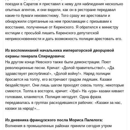
поездки в Саратов я приставил к нему для наблюдения несколько
опытных агентов, и они видели, как он в ресторане передавал
какие-то бумаги неизвестному. Того сразу же арестовали и
обнаружили спрятанные на нем прокламации с призывами к
восстанию, полученные от Керенского. Я обратился к министру
юстиции с просьбой лишить Керенского депутатской
неприкосновенности и дать возможность полиции арестовать его.
Из воспоминаний начальника императорской дворцовой
охраны генерала Спиридовича:
На другом конце Невского также были демонстрации. Поют
революционные песни. Кричат: «Долой правительство!», «Да
здравствует республика!», «Долой войну!». Наряд полиции
бросается на толпу, его встречают градом ледяшек. Казаки
бездействуют. Они лишь шагом проходят сквозь толпу, некоторые
смеются. Толпа в восторге, кричит: «Ура!» На «ура» казаки кивают
головами, кланяются. Полиция негодует. Одна фраза
передавалась в группах расходившихся рабочих: «Казаки за нас,
казаки за народ!»...
Из дневника французского посла Мориса Палелога:
Волнения в промышленных районах приняли сегодня утром