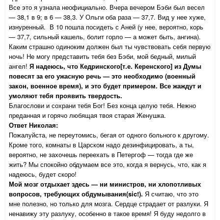
Все это я узнала неофициально. Вчера вечером Бэби был весел
— 38,1 в 9; в 6 — 38,3. У Ольги оба раза — 37,7. Вид у нее хуже,
изнуренный. В 10 пошла посидеть с Аней (у нее, вероятно, корь
— 37,7, сильный кашель, болит горло — а может быть, ангина).
Каким страшно одиноким должен был ты чувствовать себя первую
ночь! Не могу представить тебя без Бэби, мой бедный, милый
ангел!
Я надеюсь, что Кедринского[т.е. Керенского] из Думы
повесят за его ужасную речь — это необходимо (военный
закон, военное время), и это будет примером. Все жаждут и
умоляют тебя проявить твердость.
Благослови и сохрани тебя Бог! Без конца целую тебя. Нежно
преданная и горячо любящая твоя старая Женушка.
Ответ Николая:
Пожалуйста, не переутомись, бегая от одного больного к другому.
Кроме того, комнаты в Царском надо дезинфицировать, а ты,
вероятно, не захочешь переехать в Петергоф — тогда где же
жить? Мы спокойно обдумаем все это, когда я вернусь, что, как я
надеюсь, будет скоро!
Мой мозг отдыхает здесь — ни министров, ни хлопотливых
вопросов, требующих обдумывания(sic!).
Я считаю, что это
мне полезно, но только для мозга. Сердце страдает от разлуки. Я
ненавижу эту разлуку, особенно в такое время! Я буду недолго в