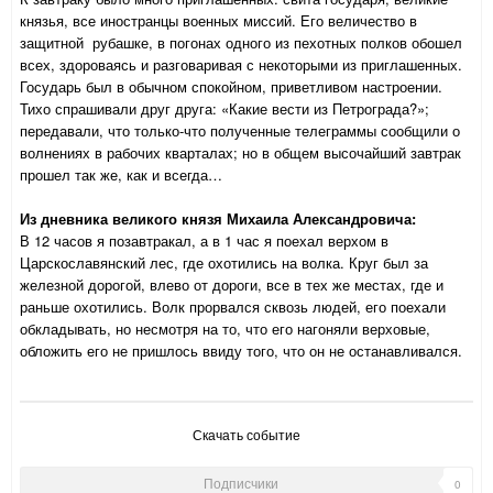
князья, все иностранцы военных миссий. Его величество в
защитной рубашке, в погонах одного из пехотных полков обошел
всех, здороваясь и разговаривая с некоторыми из приглашенных.
Государь был в обычном спокойном, приветливом настроении.
Тихо спрашивали друг друга: «Какие вести из Петрограда?»;
передавали, что только-что полученные телеграммы сообщили о
волнениях в рабочих кварталах; но в общем высочайший завтрак
прошел так же, как и всегда…
Из дневника великого князя Михаила Александровича:
В 12 часов я позавтракал, а в 1 час я поехал верхом в
Царскославянский лес, где охотились на волка. Круг был за
железной дорогой, влево от дороги, все в тех же местах, где и
раньше охотились. Волк прорвался сквозь людей, его поехали
обкладывать, но несмотря на то, что его нагоняли верховые,
обложить его не пришлось ввиду того, что он не останавливался.
Скачать событие
Подписчики
0