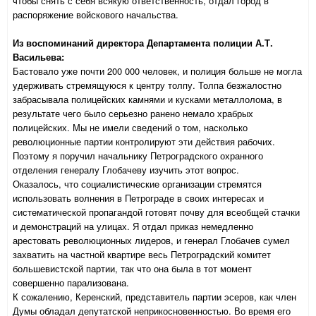
чтобы снять с себя всякую ответственность, отдал город в
распоряжение войскового начальства.
Из воспоминаний директора Департамента полиции А.Т.
Васильева:
Бастовало уже почти 200 000 человек, и полиция больше не могла
удерживать стремящуюся к центру толпу. Толпа безжалостно
забрасывала полицейских камнями и кусками металлолома, в
результате чего было серьезно ранено немало храбрых
полицейских. Мы не имели сведений о том, насколько
революционные партии контролируют эти действия рабочих.
Поэтому я поручил начальнику Петроградского охранного
отделения генералу Глобачеву изучить этот вопрос.
Оказалось, что социалистические организации стремятся
использовать волнения в Петрограде в своих интересах и
систематической пропагандой готовят почву для всеобщей стачки
и демонстраций на улицах. Я отдал приказ немедленно
арестовать революционных лидеров, и генерал Глобачев сумел
захватить на частной квартире весь Петроградский комитет
большевистской партии, так что она была в тот момент
совершенно парализована.
К сожалению, Керенский, представитель партии эсеров, как член
Думы обладал депутатской неприкосновенностью. Во время его