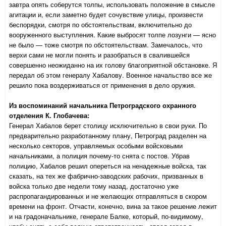
завтра опять соберутся толпы, использовать положение в смысле
агитации и, если заметно будет сочувствие улицы, произвести
беспорядки, смотря по обстоятельствам, включительно до
вооруженного выступления. Какие выбросят толпе лозунги — ясно
не было — тоже смотря по обстоятельствам. Замечалось, что
верхи сами не могли понять и разобраться в свалившейся
совершенно неожиданно на их голову благоприятной обстановке. Я
передал об этом генералу Хабалову. Военное начальство все же
решило пока воздерживаться от применения в дело оружия.
Из воспоминаний начальника Петроградского охранного
отделения К. Глобачева:
Генерал Хабалов берет столицу исключительно в свои руки. По
предварительно разработанному плану, Петроград разделен на
несколько секторов, управляемых особыми войсковыми
начальниками, а полиция почему-то снята с постов. Убрав
полицию, Хабалов решил опереться на ненадежные войска, так
сказать, на тех же фабрично-заводских рабочих, призванных в
войска только две недели тому назад, достаточно уже
распропагандированных и не желающих отправляться в скором
времени на фронт. Отчасти, конечно, вина за такое решение лежит
и на градоначальнике, генерале Балке, который, по-видимому,