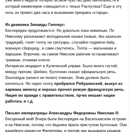
уже много недель потерял всякое чувство действительности и
который ежевечерне совещается с тенью Распутина? Еще в эту
ночь он провел два часа в вызывании призрака «старца».
Из дневника Зинаиды Гиппиус:
Беспорядки продолжаются. Но довольно пока невинные. По
Невскому разъезжают молоденькие казаки (новые, без казачьих
традиций), гонят толпу на тротуары, случайно подмяли бабу,
военную сборщицу, и сами смутились. Толпа — мальчишки и
барышни. Впрочем, на самом Невском рабочие останавливают
трамваи, отнимая ключи.
Интересен инцидент в Купеческой управе. Было много гостей,
между прочим, Шебеко. Булочкин сказал официаль­ную речь.
Doumergue (ничего не понял) отвечал. Этим должно было
кончиться. Но через толпу
пробрался Рябушинский, вы­нул из
кармана записку и хорошо прочел резкую француз­скую речь.
Нация во вражде с правительством, пр-во мешает нации
работать и т.д
.
Письмо императрицы Александры Федоровны Николаю II:
Бесценный мой! Вчера были беспорядки на Васильевском острове
и на Невском, потому что бедняки брали приступом булочные. Они
вдребезги разнесли Филиппова, и против них вызывали казаков.