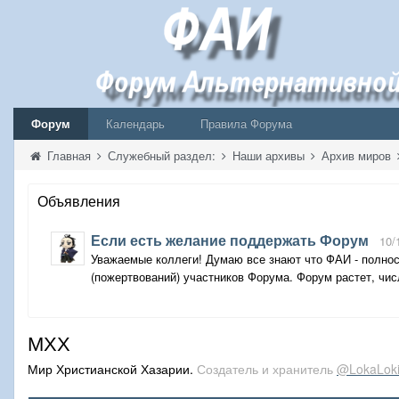
Форум
Календарь
Правила Форума
Главная
Служебный раздел:
Наши архивы
Архив миров
Объявления
Если есть желание поддержать Форум
10/
Уважаемые коллеги! Думаю все знают что ФАИ - полнос
(пожертвований) участников Форума. Форум растет, числ
МХХ
Мир Христианской Хазарии.
Создатель и хранитель
@LokaLok