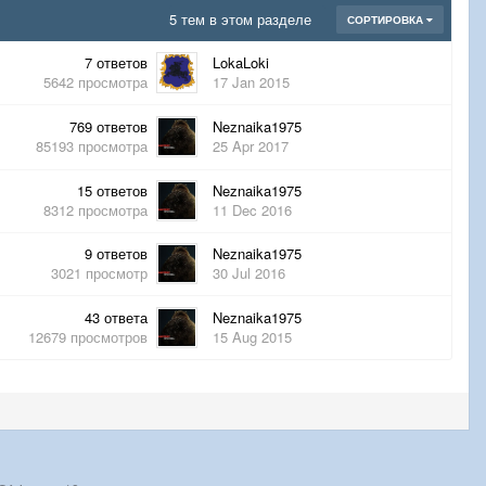
5 тем в этом разделе
СОРТИРОВКА
7
ответов
LokaLoki
5642
просмотра
17 Jan 2015
769
ответов
Neznaika1975
85193
просмотра
25 Apr 2017
15
ответов
Neznaika1975
8312
просмотра
11 Dec 2016
9
ответов
Neznaika1975
3021
просмотр
30 Jul 2016
43
ответа
Neznaika1975
12679
просмотров
15 Aug 2015