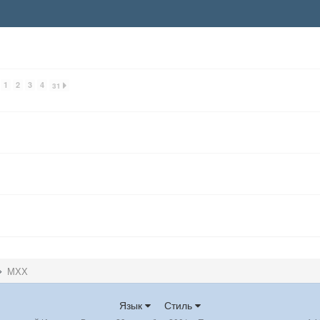
1
2
3
4
31
МХХ
Язык
Стиль