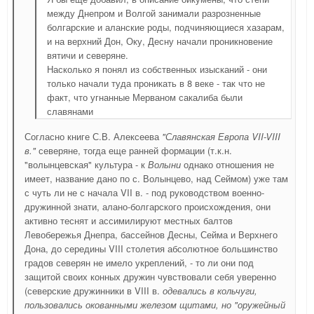
между Днепром и Волгой занимали разрозненные
болгарские и аланские роды, подчиняющиеся хазарам,
и на верхний Дон, Оку, Десну начали проникновение
вятичи и северяне.
Насколько я понял из собственных изысканий - они
только начали туда проникать в 8 веке - так что не
факт, что угнанные Мерваном сакалиба были
славянами
Согласно книге С.В. Алексеева
"Славянская Европа VII-VIII
в."
северяне, тогда еще ранней формации (т.к.н.
"волынцевская" культура - к
Волыни
однако отношения не
имеет, название дано по с. Волынцево, над Сеймом) уже там
с чуть ли не с начала VII в. - под руководством военно-
дружинной знати, алано-болгарского происхождения, они
активно теснят и ассимилируют местных балтов
Левобережья Днепра, бассейнов Десны, Сейма и Верхнего
Дона, до середины VIII столетия абсолютное большинство
градов северян не имело укреплений, - то ли они под
защитой своих конных дружин чувствовали себя уверенно
(северские дружинники в VIII в.
одевались в кольчуги,
пользовались окованными железом щитами, но "оружейный