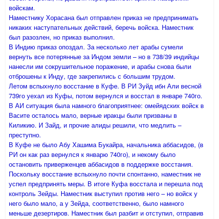
войскам.
Наместнику Хорасана был отправлен приказ не предпринимать
никаких наступательных действий, беречь войска. Наместник
был разозлен, но приказ выполнил.
В Индию приказ опоздал. За несколько лет арабы сумели
вернуть все потерянные за Индом земли – но в 738/39 индийцы
нанесли им сокрушительное поражение, и арабы снова были
отброшены к Инду, где закрепились с большим трудом.
Летом вспыхнуло восстание в Куфе. В РИ Зуйд ибн Али весной
739го уехал из Куфы, потом вернулся и восстал в январе 740го.
В АИ ситуация была намного благоприятнее: омейядских войск в
Васите осталось мало, верные иракцы были призваны в
Киликию. И Зайд, и прочие алиды решили, что медлить –
преступно.
В Куфе не было Абу Хашима Букайра, начальника аббасидов, (в
РИ он как раз вернулся к январю 740го), и некому было
остановить приверженцев аббасидов в поддержке восстания.
Поскольку восстание вспыхнуло почти спонтанно, наместник не
успел предпринять меры. В итоге Куфа восстала и перешла под
контроль Зейды. Наместник выступил против него – но войск у
него было мало, а у Зейда, соответственно, было намного
меньше дезертиров. Наместник был разбит и отступил, отправив