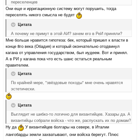
переселенцев
Они еще и ирригационную систему могут порушить, тогда
переселять никого смысла не будет
Цитата
А почему не примут в этой АИ? зачем его в РеИ приняли?
Мне больше нравится гипотеза: бек, который пришел к власти в
конце 8го века (Обадия) и который окончательно отодвинул
кагана от управления государством, был иудеем. Вот и принял.
А в РИ у кагана пока что есть шанс остаться реальным
правителем.
Цитата
По крайней мере, "звёздовые походы" мне очень нравятся
эстетически.
Цитата
Выглядит не шибко-то логично для византийцев. Хазары да. А
византийцы собрали войска - что же, распускать их по домам?
Ну да
У византийцев болгары на севере, в Италии
лангобарды земли захватывают, они войска берегут. Плюс