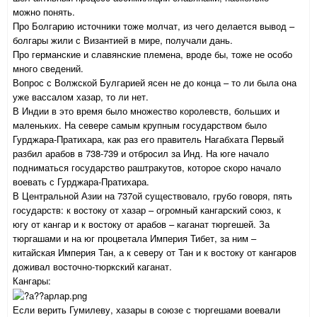
можно понять.
Про Болгарию источники тоже молчат, из чего делается вывод –
болгары жили с Византией в мире, получали дань.
Про германские и славянские племена, вроде бы, тоже не особо
много сведений.
Вопрос с Волжской Булгарией ясен не до конца – то ли была она
уже вассалом хазар, то ли нет.
В Индии в это время было множество королевств, больших и
маленьких. На севере самым крупным государством было
Гурджара-Пратихара, как раз его правитель Нагабхата Первый
разбил арабов в 738-739 и отбросил за Инд. На юге начало
подниматься государство раштракутов, которое скоро начало
воевать с Гурджара-Пратихара.
В Центральной Азии на 737ой существовало, грубо говоря, пять
государств: к востоку от хазар – огромный кангарский союз, к
югу от кангар и к востоку от арабов – каганат тюргешей. За
тюргашами и на юг процветала Империя Тибет, за ним –
китайская Империя Тан, а к северу от Тан и к востоку от кангаров
доживал восточно-тюркский каганат.
Кангары:
Если верить Гумилеву, хазары в союзе с тюргешами воевали