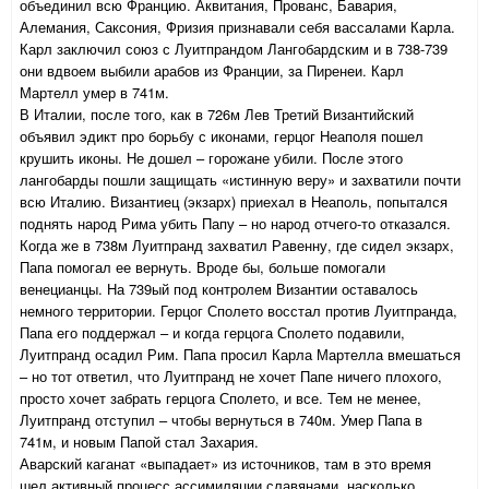
объединил всю Францию. Аквитания, Прованс, Бавария,
Алемания, Саксония, Фризия признавали себя вассалами Карла.
Карл заключил союз с Луитпрандом Лангобардским и в 738-739
они вдвоем выбили арабов из Франции, за Пиренеи. Карл
Мартелл умер в 741м.
В Италии, после того, как в 726м Лев Третий Византийский
объявил эдикт про борьбу с иконами, герцог Неаполя пошел
крушить иконы. Не дошел – горожане убили. После этого
лангобарды пошли защищать «истинную веру» и захватили почти
всю Италию. Византиец (экзарх) приехал в Неаполь, попытался
поднять народ Рима убить Папу – но народ отчего-то отказался.
Когда же в 738м Луитпранд захватил Равенну, где сидел экзарх,
Папа помогал ее вернуть. Вроде бы, больше помогали
венецианцы. На 739ый под контролем Византии оставалось
немного территории. Герцог Сполето восстал против Луитпранда,
Папа его поддержал – и когда герцога Сполето подавили,
Луитпранд осадил Рим. Папа просил Карла Мартелла вмешаться
– но тот ответил, что Луитпранд не хочет Папе ничего плохого,
просто хочет забрать герцога Сполето, и все. Тем не менее,
Луитпранд отступил – чтобы вернуться в 740м. Умер Папа в
741м, и новым Папой стал Захария.
Аварский каганат «выпадает» из источников, там в это время
шел активный процесс ассимиляции славянами, насколько