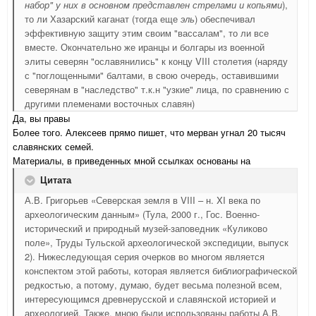
набор" у них в основном представлен стрелами и копьями
),
то ли Хазарский каганат (тогда еще
эль
) обеспечивал
эффективную защиту этим своим "вассалам", то ли все
вместе. Окончательно же иранцы и болгары из военной
элиты северян "ославянились" к концу VIII столетия (наряду
с "поглощенными" балтами, в свою очередь, оставившими
северянам в "наследство" т.к.н "узкие" лица, по сравнению с
другими племенами восточных славян)
Да, вы правы
Более того. Алексеев прямо пишет, что мерван угнал 20 тысяч
славянских семей.
Материалы, в приведенных мной ссылках основаны на
Цитата
А.В. Григорьев «Северская земля в VIII – н. XI века по
археологическим данным» (Тула, 2000 г., Гос. Военно-
исторический и природный музей-заповедник «Куликово
поле», Труды Тульской археологической экспедиции, выпуск
2). Нижеследующая серия очерков во многом является
конспектом этой работы, которая является библиографической
редкостью, а потому, думаю, будет весьма полезной всем,
интересующимся древнерусской и славянской историей и
археологией. Также, мною были использованы работы А.В.