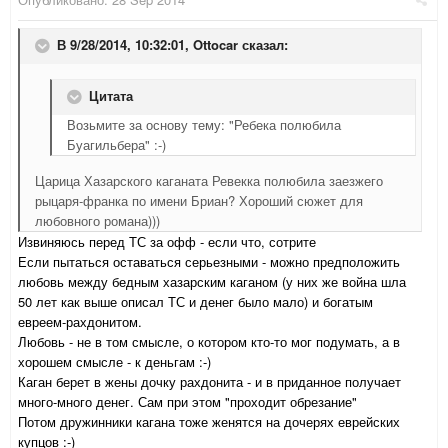
В 9/28/2014, 10:32:01, Ottocar сказал:
Цитата
Возьмите за основу тему: "Ребека полюбила
Буагильбера" :-)
Царица Хазарского каганата Ревекка полюбила заезжего
рыцаря-франка по имени Бриан? Хороший сюжет для
любовного романа)))
Извиняюсь перед ТС за офф - если что, сотрите
Если пытаться оставаться серьезными - можно предположить
любовь между бедным хазарским каганом (у них же война шла
50 лет как выше описал ТС и денег было мало) и богатым
евреем-рахдонитом.
Любовь - не в том смысле, о котором кто-то мог подумать, а в
хорошем смысле - к деньгам :-)
Каган берет в жены дочку рахдонита - и в приданное получает
много-много денег. Сам при этом "проходит обрезание"
Потом дружинники кагана тоже женятся на дочерях еврейских
купцов :-)