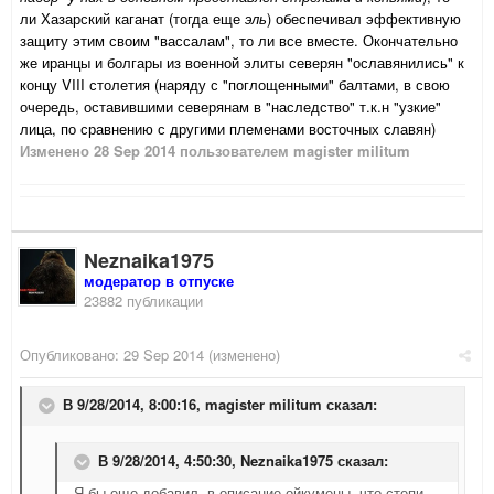
ли Хазарский каганат (тогда еще
эль
) обеспечивал эффективную
защиту этим своим "вассалам", то ли все вместе. Окончательно
же иранцы и болгары из военной элиты северян "ославянились" к
концу VIII столетия (наряду с "поглощенными" балтами, в свою
очередь, оставившими северянам в "наследство" т.к.н "узкие"
лица, по сравнению с другими племенами восточных славян)
Изменено
28 Sep 2014
пользователем magister militum
Neznaika1975
модератор в отпуске
23882 публикации
Опубликовано:
29 Sep 2014
(изменено)
В 9/28/2014, 8:00:16, magister militum сказал:
В 9/28/2014, 4:50:30, Neznaika1975 сказал:
Я бы еще добавил, в описание ойкумены, что степи