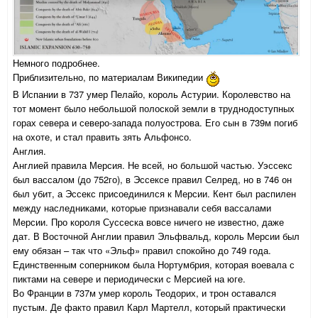
Немного подробнее.
Приблизительно, по материалам Википедии
В Испании в 737 умер Пелайо, король Астурии. Королевство на
тот момент было небольшой полоской земли в труднодоступных
горах севера и северо-запада полуострова. Его сын в 739м погиб
на охоте, и стал править зять Альфонсо.
Англия.
Англией правила Мерсия. Не всей, но большой частью. Уэссекс
был вассалом (до 752го), в Эссексе правил Селред, но в 746 он
был убит, а Эссекс присоединился к Мерсии. Кент был распилен
между наследниками, которые признавали себя вассалами
Мерсии. Про короля Суссеска вовсе ничего не известно, даже
дат. В Восточной Англии правил Эльфвальд, король Мерсии был
ему обязан – так что «Эльф» правил спокойно до 749 года.
Единственным соперником была Нортумбрия, которая воевала с
пиктами на севере и периодически с Мерсией на юге.
Во Франции в 737м умер король Теодорих, и трон оставался
пустым. Де факто правил Карл Мартелл, который практически