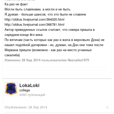
Ка раз не факт
Могли быть славянами, а могли и не быть.
Я думаю - больше шансов, что это были не славяне
http://oldrus.livejournal.com/364020.html
http://oldrus.livejournal.com/366781.html
Автор приведенных ссылок считает, что севера пришла в
середине-конце 8го века
По вятичам (часть которых как раз и жила в верховьях Дона) не
нашел подобной датировки - но, думаю, на Дон они тоже после
Мервана пришли (возможно - как раз на место угнанных
сакалиба)
Изменено
28 Sep 2014
пользователем Neznaika1975
LokaLoki
collega
4590 публикаций
Опубликовано:
28 Sep 2014