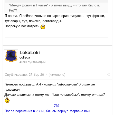
"Между Доном и Пуатье" - я имел ввиду - что там было в.
РеИ?
Я понял. Я сейчас больше по карте ориентируюсь - тут франки,
тут авары, тут, похоже, лангобарды.
Попробую посмотреть
LokaLoki
collega
4590 публикаций
Опубликовано:
27 Sep 2014
(изменено)
Немного подправил АИ - никаких "африканцев" Хишам не
призывал.
Далеко слишком, к тому же - "они не сирийцы", толку от них?
739
После поражения в 738м, Хишам вернул Мервана ибн