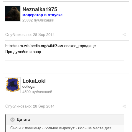
Neznaika1975
модератор в отпуске
23882 публикации
Опубликовано:
28 Sep 2014
http://ru.m.wikipedia.org/wiki/Зимновское_городище
Про дулебов и авар
LokaLoki
collega
4590 публикаций
Опубликовано:
28 Sep 2014
Цитата
Оно и к лучшему - больше вырежут - больше места для