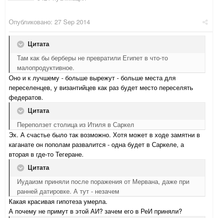
Опубликовано:
27 Sep 2014
Цитата
Там как бы берберы не превратили Египет в что-то
малопродуктивное.
Оно и к лучшему - больше вырежут - больше места для
переселенцев, у византийцев как раз будет место переселять
федератов.
Цитата
Переползет столица из Итиля в Саркел
Эх. А счастье было так возможно. Хотя может в ходе замятни в
каганате он пополам развалится - одна будет в Саркеле, а
вторая в где-то Тегеране.
Цитата
Иудаизм приняли после поражения от Мервана, даже при
ранней датировке. А тут - незачем
Какая красивая гипотеза умерла.
А почему не примут в этой АИ? зачем его в РеИ приняли?