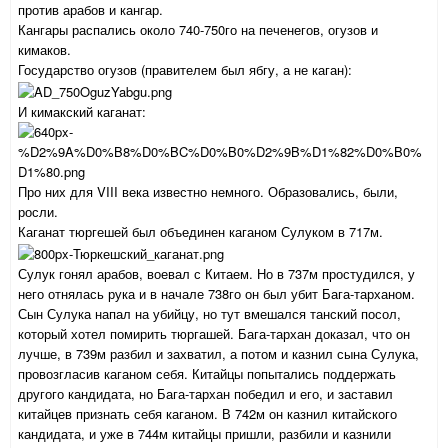
против арабов и кангар.
Кангары распались около 740-750го на печенегов, огузов и
кимаков.
Государство огузов (правителем был ябгу, а не каган):
И кимакский каганат:
Про них для VIII века известно немного. Образовались, были,
росли.
Каганат тюргешей был объединен каганом Сулуком в 717м.
Сулук гонял арабов, воевал с Китаем. Но в 737м простудился, у
него отнялась рука и в начале 738го он был убит Бага-тарханом.
Сын Сулука напал на убийцу, но тут вмешался танский посол,
который хотел помирить тюргашей. Бага-тархан доказал, что он
лучше, в 739м разбил и захватил, а потом и казнил сына Сулука,
провозгласив каганом себя. Китайцы попытались поддержать
другого кандидата, но Бага-тархан победил и его, и заставил
китайцев признать себя каганом. В 742м он казнил китайского
кандидата, и уже в 744м китайцы пришли, разбили и казнили