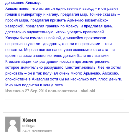
донесение Хишаму.
Хишам понял, что остается единственный выход – и отправил
гонцов к императору и кагану, предлагая мир. Точнее сказать –
просил мира, предлагая признать Армению византийско-
хазарской, предлагая границу по Араксу, и предлагая дань,
достаточно внушительную, чтобы убедить правителей.
Хазары были измотаны войной, длившейся практически
непрерывно уже лет двадцать, а если с перерывами – то и
полсотни. Мерван все же нанес урон экономике каганата – и
время на восстановление плюс деньги были не лишними.
К византийцам как раз дошли новости про землетрясение,
которое значительно разрушило Константинополь. Лев не хотел
рисковать – он и так получал очень много: Армению, Абхазию,
спокойствие в Анатолии хотя бы на несколько лет, плюс деньги.
Мир был подписан в конце лета.
Изменено
27 Sep 2014
пользователем LokaLoki
Женя
collega
5421 публикация