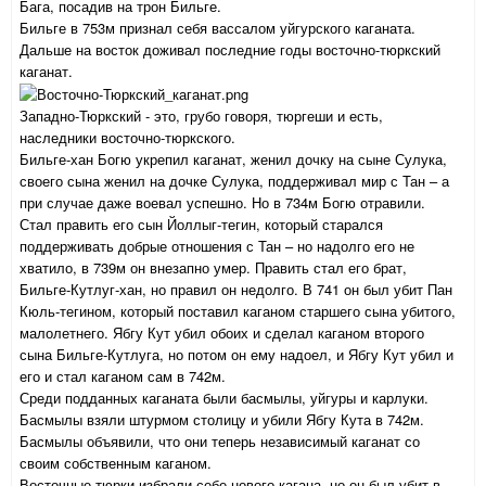
Бага, посадив на трон Бильге.
Бильге в 753м признал себя вассалом уйгурского каганата.
Дальше на восток доживал последние годы восточно-тюркский
каганат.
Западно-Тюркский - это, грубо говоря, тюргеши и есть,
наследники восточно-тюркского.
Бильге-хан Богю укрепил каганат, женил дочку на сыне Сулука,
своего сына женил на дочке Сулука, поддерживал мир с Тан – а
при случае даже воевал успешно. Но в 734м Богю отравили.
Стал править его сын Йоллыг-тегин, который старался
поддерживать добрые отношения с Тан – но надолго его не
хватило, в 739м он внезапно умер. Править стал его брат,
Бильге-Кутлуг-хан, но правил он недолго. В 741 он был убит Пан
Кюль-тегином, который поставил каганом старшего сына убитого,
малолетнего. Ябгу Кут убил обоих и сделал каганом второго
сына Бильге-Кутлуга, но потом он ему надоел, и Ябгу Кут убил и
его и стал каганом сам в 742м.
Среди подданных каганата были басмылы, уйгуры и карлуки.
Басмылы взяли штурмом столицу и убили Ябгу Кута в 742м.
Басмылы объявили, что они теперь независимый каганат со
своим собственным каганом.
Восточные тюрки избрали себе нового кагана, но он был убит в