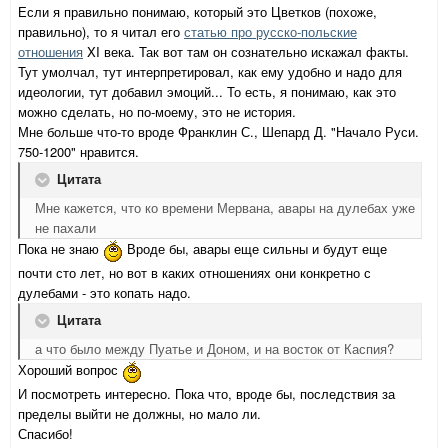
Если я правильно понимаю, который это Цветков (похоже,
правильно), то я читал его
статью про русско-польские
отношения
XI века. Так вот там он сознательно искажал факты.
Тут умолчал, тут интерпретировал, как ему удобно и надо для
идеологии, тут добавил эмоций... То есть, я понимаю, как это
можно сделать, но по-моему, это не история.
Мне больше что-то вроде Франклин С., Шепард Д. "Начало Руси.
750-1200" нравится.
Цитата
Мне кажется, что ко времени Мервана, авары на дулебах уже
не пахали
Пока не знаю
Вроде бы, авары еще сильны и будут еще
почти сто лет, но вот в каких отношениях они конкретно с
дулебами - это копать надо.
Цитата
а что было между Пуатье и Доном, и на восток от Каспия?
Хороший вопрос
И посмотреть интересно. Пока что, вроде бы, последствия за
пределы выйти не должны, но мало ли.
Спасибо!