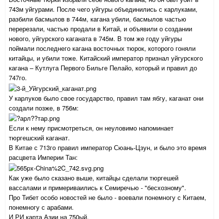
743м уйгурами. После чего уйгуры объединились с карлуками,
разбили басмылов в 744м, кагана убили, басмылов частью
перерезали, частью продали в Китай, и объявили о создании
нового, уйгурского каганата в 745м. В том же году уйгуры
поймали последнего кагана восточных тюрок, которого гоняли
китайцы, и убили тоже. Китайский император признал уйгурского
кагана – Кутлуга Первого Бильге Пелайо, который и правил до
747го.
У карлуков было свое государство, правил там ябгу, каганат они
создали позже, в 756м:
Если к нему присмотреться, он неуловимо напоминает
тюргешский каганат.
В Китае с 713го правил император Сюань-Цзун, и было это время
расцвета Империи Тан:
Как уже было сказано выше, китайцы сделали тюргешей
вассалами и примериваились к Семиречью - "бесхозному".
Про Тибет особо новостей не было - воевали понемногу с Китаем,
понемногу с арабами.
И РИ карта Азии на 750ый.