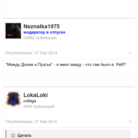
Neznaika1975
модератор в отпуске
23882 публикации
Опубликовано:
27 Sep 2014
"Между Доном и Пуатье" - я имел ввиду - что там было в. РеИ?
LokaLoki
collega
4590 публикаций
Опубликовано:
27 Sep 2014
Цитата