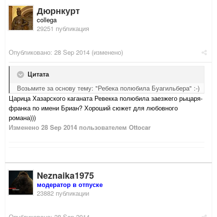
Дюрнкурт
collega
29251 публикация
Опубликовано:
28 Sep 2014
(изменено)
Цитата
Возьмите за основу тему: "Ребека полюбила Буагильбера" :-)
Царица Хазарского каганата Ревекка полюбила заезжего рыцаря-
франка по имени Бриан? Хороший сюжет для любовного
романа)))
Изменено
28 Sep 2014
пользователем Ottocar
Neznaika1975
модератор в отпуске
23882 публикации
Опубликовано:
28 Sep 2014