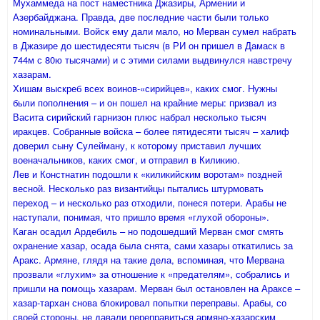
Мухаммеда на пост наместника Джазиры, Армении и
Азербайджана. Правда, две последние части были только
номинальными. Войск ему дали мало, но Мерван сумел набрать
в Джазире до шестидесяти тысяч (в РИ он пришел в Дамаск в
744м с 80ю тысячами) и с этими силами выдвинулся навстречу
хазарам.
Хишам выскреб всех воинов-«сирийцев», каких смог. Нужны
были пополнения – и он пошел на крайние меры: призвал из
Васита сирийский гарнизон плюс набрал несколько тысяч
иракцев. Собранные войска – более пятидесяти тысяч – халиф
доверил сыну Сулейману, к которому приставил лучших
военачальников, каких смог, и отправил в Киликию.
Лев и Констнатин подошли к «киликийским воротам» поздней
весной. Несколько раз византийцы пытались штурмовать
переход – и несколько раз отходили, понеся потери. Арабы не
наступали, понимая, что пришло время «глухой обороны».
Каган осадил Ардебиль – но подошедший Мерван смог смять
охранение хазар, осада была снята, сами хазары откатились за
Аракс. Армяне, глядя на такие дела, вспоминая, что Мервана
прозвали «глухим» за отношение к «предателям», собрались и
пришли на помощь хазарам. Мерван был остановлен на Араксе –
хазар-тархан снова блокировал попытки переправы. Арабы, со
своей стороны, не давали переправиться армяно-хазарским