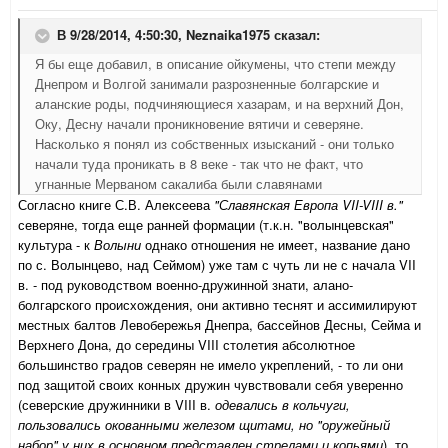
В 9/28/2014, 4:50:30, Neznaika1975 сказал:
Я бы еще добавил, в описание ойкумены, что степи между
Днепром и Волгой занимали разрозненные болгарские и
аланские роды, подчиняющиеся хазарам, и на верхний Дон,
Оку, Десну начали проникновение вятичи и северяне.
Насколько я понял из собственных изысканий - они только
начали туда проникать в 8 веке - так что не факт, что
угнанные Мерваном сакалиба были славянами
Согласно книге С.В. Алексеева
"Славянская Европа VII-VIII в."
северяне, тогда еще ранней формации (т.к.н. "волынцевская"
культура - к
Волыни
однако отношения не имеет, название дано
по с. Волынцево, над Сеймом) уже там с чуть ли не с начала VII
в. - под руководством военно-дружинной знати, алано-
болгарского происхождения, они активно теснят и ассимилируют
местных балтов Левобережья Днепра, бассейнов Десны, Сейма и
Верхнего Дона, до середины VIII столетия абсолютное
большинство градов северян не имело укреплений, - то ли они
под защитой своих конных дружин чувствовали себя уверенно
(северские дружинники в VIII в.
одевались в кольчуги,
пользовались окованными железом щитами, но "оружейный
набор" у них в основном представлен стрелами и копьями
), то