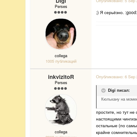
Digi
Опубликовано:
5 Sep 
Perses
;) Я серьёзно. :good
collega
1005 публикаций
inkvizitoR
Опубликовано:
6 Sep 
Perses
Digi писал:
Кюлькану на момен
простите, но тут не
настоящими чингиз
остальные (по самы
collega
крайне сомнительны