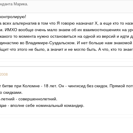
нданта Марика.
 контролирую!
а всех альтернатив в том что Я говорю назначат Х, а еще кто то на
м. ИМХО вообще очень мало знаем об их взаимоотношениях на уро
 какого то момента нужно остановиться на одной из версий и идти 
 династию во Владимире-Суздальском. И нет больше нам знакомой 
щит что этого не было, а значит и не могло быть. А что, кто то зна
2008
 битве при Коломне - 18 лет. Он - чингисид без скидок. Прямой по
о скидками.
8-летний - совершеннолетний.
дае - вполне себе номинальный командир.