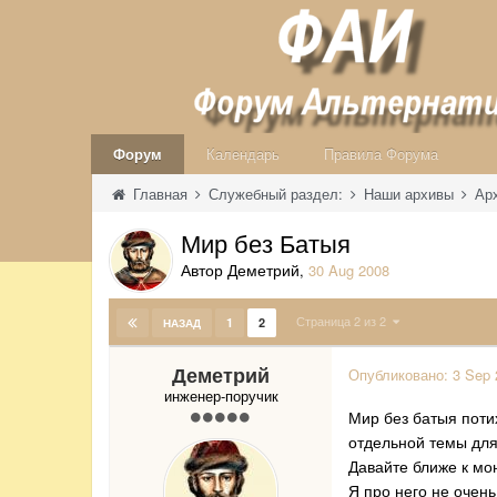
Форум
Календарь
Правила Форума
Главная
Служебный раздел:
Наши архивы
Ар
Мир без Батыя
Автор Деметрий
,
30 Aug 2008
Страница 2 из 2
1
2
НАЗАД
Деметрий
Опубликовано:
3 Sep 
инженер-поручик
Мир без батыя поти
отдельной темы для
Давайте ближе к мо
Я про него не очень