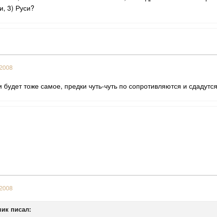
и, 3) Руси?
2008
 будет тоже самое, предки чуть-чуть по сопротивляются и сдадутс
2008
ик писал: