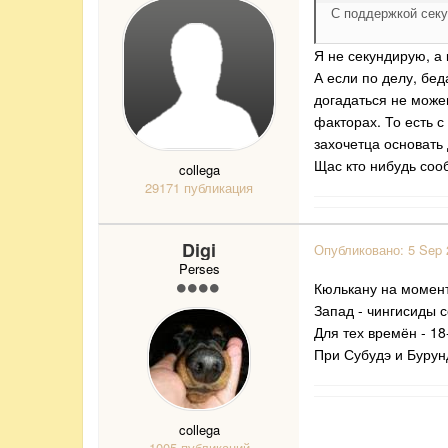
С поддержкой секу
Я не секундирую, а
А если по делу, бед
догадаться не може
факторах. То есть с
захочетца основать
Щас кто нибудь сооб
collega
29171 публикация
Digi
Опубликовано:
5 Sep 
Perses
Кюлькану на момент
Запад - чингисиды с
Для тех времён - 1
При Субудэ и Бурун
collega
1005 публикаций