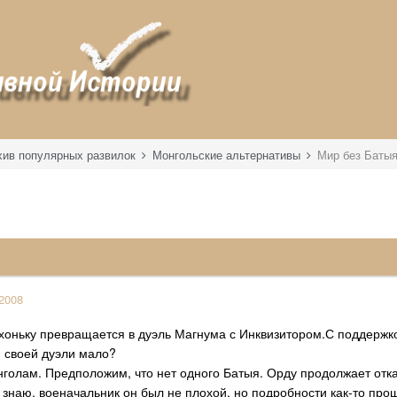
хив популярных развилок
Монгольские альтернативы
Мир без Баты
2008
хоньку превращается в дуэль Магнума с Инквизитором.С поддержко
 своей дуэли мало?
нголам. Предположим, что нет одного Батыя. Орду продолжает отка
 знаю, военачальник он был не плохой, но подробности как-то про