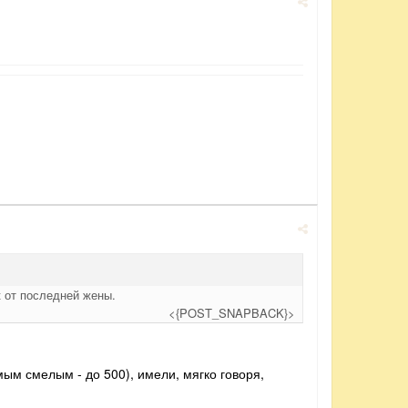
к от последней жены.
<{POST_SNAPBACK}>
ым смелым - до 500), имели, мягко говоря,