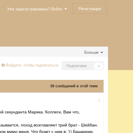
Регистрация
Уже зарегистрированы? Войти
я
Больше
Войдите, чтобы подписаться
Подписчики
0
39 сообщений в этой теме
й секунданта Марика. Коллеги, Вам что,
зывается, поход возглавляет трий брат - Шейбан.
шли мимо меня. Что будет с ним в: 1) Башкирии,