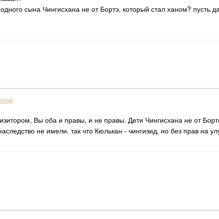
одного сына Чингисхана не от Бортэ, который стал ханом? пусть 
2008
изитором, Вы оба и правы, и не правы. Дети Чингисхана не от Бор
наследство не имели. так что Кюлькан - чингизид, но без прав на ул