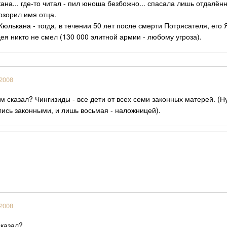
ана... где-то читал - пил юноша безбожно... спасала лишь отдалённо
озорил имя отца.
юлькана - тогда, в течении 50 лет после смерти Потрясателя, его
ея никто не смел (130 000 элитной армии - любому угроза).
2008
ам сказал? Чингизиды - все дети от всех семи законных матерей. (Ну
ись законными, и лишь восьмая - наложницей).
2008
сказал?