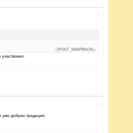
<{POST_SNAPBACK}>
е участвовал.
 уже добрая традиция.