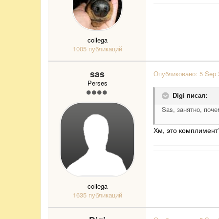
collega
1005 публикаций
sas
Опубликовано:
5 Sep 
Perses
Digi писал:
Sas, занятно, поч
Хм, это комплимент?
collega
1635 публикаций