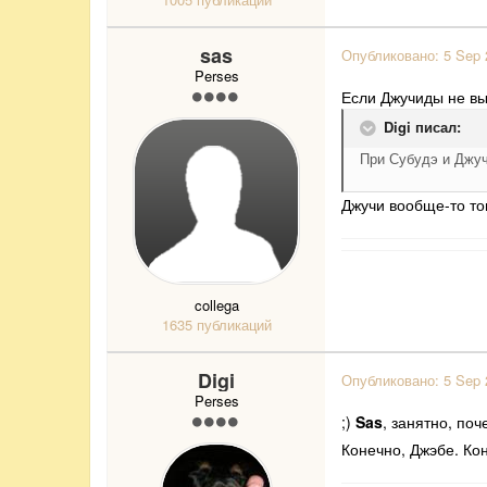
sas
Опубликовано:
5 Sep 
Perses
Если Джучиды не вы
Digi писал:
При Субудэ и Джуч
Джучи вообще-то тог
collega
1635 публикаций
Digi
Опубликовано:
5 Sep 
Perses
;)
Sas
, занятно, п
Конечно, Джэбе. Ко