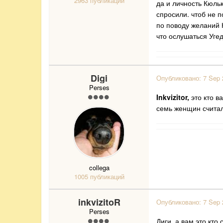
2963 публикации
да и личность Кюльк
спросили. чтоб не п
по поводу желаний К
что ослушаться Угед
Digi
Опубликовано:
7 Sep 
Perses
Inkvizitor,
это кто в
семь женщин считал
collega
1005 публикаций
inkvizitoR
Опубликовано:
7 Sep 
Perses
Диги, а вам это кто 