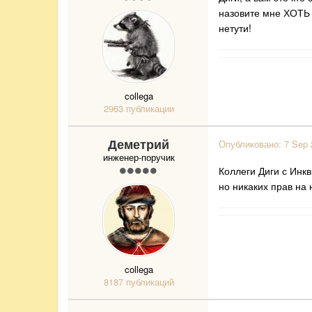
назовите мне ХОТЬ 
нетути!
collega
2963 публикации
Деметрий
Опубликовано:
7 Sep 
инженер-поручик
Коллеги Диги с Инкв
но никаких прав на 
collega
8187 публикаций