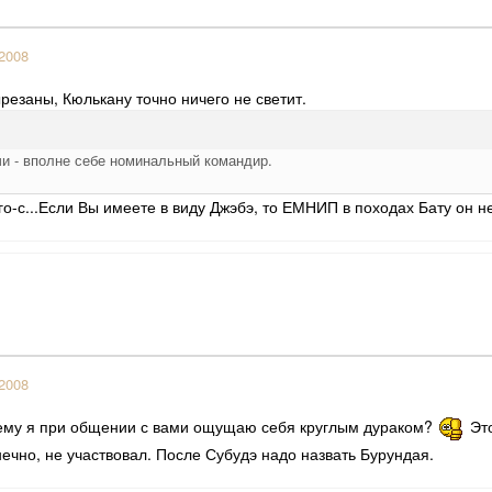
2008
резаны, Кюлькану точно ничего не светит.
и - вполне себе номинальный командир.
о-с...Если Вы имеете в виду Джэбэ, то ЕМНИП в походах Бату он н
2008
очему я при общении с вами ощущаю себя круглым дураком?
Это
нечно, не участвовал. После Субудэ надо назвать Бурундая.