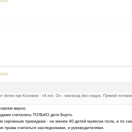
2008
:
2008
т битве при Коломне - 18 лет. Он - чингисид без скидок. Прямой потомо
 совсем верно.
идами считались ТОЛЬКО дети Бортэ.
м скромным прикидкам - не менее 40 детей мужеска пола, а по сам
е права считаться наследниками, и руководителями.