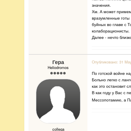
значения.
Хм. А может примем
вразумленные готы 
буйных во главе с 
колаборационисты.
Далее - нечто близк
Гера
Опубликовано:
31 Ma
Heliodromos
По готской войне н
Больно легко с лан
как это остановит с
В как году у Вас с
Мессопотамию, а Па
collega