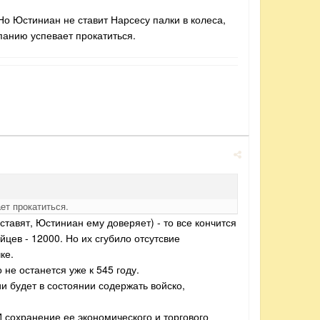
 Но Юстиниан не ставит Нарсесу палки в колеса,
панию успевает прокатиться.
ет прокатиться.
ставят, Юстиниан ему доверяет) - то все кончится
йцев - 12000. Но их сгубило отсутсвие
ке.
 не останется уже к 545 году.
и будет в состоянии содержать войско,
И сохранение ее экономического и торгового