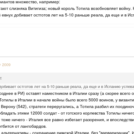
ариантов множество, например:
гают слизняка Витигиза; новый король Тотила возобновляет войну.
 евнух добивает остготов лет на 5-10 раньше реала, да еще и в Ис
y 2009
:
добивает остготов лет на 5-10 раньше реала, да еще и в Испанию успева
озднее в РИ) оставят наместником в Италии сразу (а скорее всего о
Тотилы в Италии в начале войны было всего 5000 воинов, у византи
Верону (542), стратеги переругались, а Тотила разбил их поодиноч
бладать этими 12000 солдат - от готского корлевства Тотилы ничего
тоже ничего - Италия все равно избегает разорения, и впоследстви
отбится от лангобардов.
ь альтернативы - сохранение римской Италии, без "варваризации". 