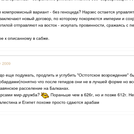
 компромисный вариант - без геноцида? Нарзес остается управлять
заключают новый договор, по которому покоряются империи и сох
Тотилой отправляют на восток - искупать провинности, сражаясь с 
ое к описанному в сабже.
y 2009
адо еще подумать, продлить и углубить "Остготское возрождение" 
гобардами(понятно что после гепидов они не в лучшей форме но в
лавянское расселение на Балканах.
 персами мир-дружба?
Пораньше чем в 626г, но и позже 612г. Не
лестина и Египет похоже просто сдаются арабам