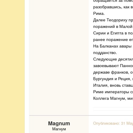
обращается за помо
разобравшись, как 
Рима.
Далее Теодориху пр
поражений в Малой 
Сирии и Египта в п
ранее поражение ег
На Балканах авары 
подданство.
Следующие десятиле
завоевывают Паннон
державе франков, о
Бургундия и Реция, 
Италия, вновь став
Риме императоры с
Коллега Магнум, м
Magnum
Опубликовано:
31 Ma
Магнум