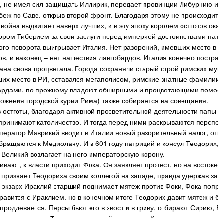
 не имея сил защищать Иллирик, передает провинции Либурнию и 
беж по Саве, открыв второй фронт. Благодаря этому не происходи
 война выдвигает наверх лучших, и в эту эпоху королем остготов о
ром Тиберием за свои заслуги перед империей достоинствами пат
кого поворота выигрывает Италия. Нет разорений, имевших место в
в, и наконец – нет нашествия лангобардов. Италия конечно пострад
ана снова процветала. Города сохраняли старый строй римских м
их место в РИ, оставался мегаполисом, римские знатные фамилии
ардами, по прежнему владеют обширными и процветающими помест
ожения городской курии Рима) также собирается на совещания.
в остготы, благодаря активной просветительной деятельности папы
 принимают католичество. И тогда перед ними раскрываются перс
император Маврикий вводит в Италии новый разорительный налог, от
бращаются к Медиолану. И в 601 году патриций и консул Теодорих,
 Великий возлагает на него императорскую корону.
вают, к власти приходит Фока. Он заявляет протест, но на востоке
 признает Теодориха своим коллегой на западе, правда удержав за
 экзарх Ираклий старший поднимает мятеж против Фоки, Фока попр
правится с Ираклием, но в конечном итоге Теодорих давит мятеж и
продлевается. Персы бьют его в хвост и в гриву, отбирают Сирию, 