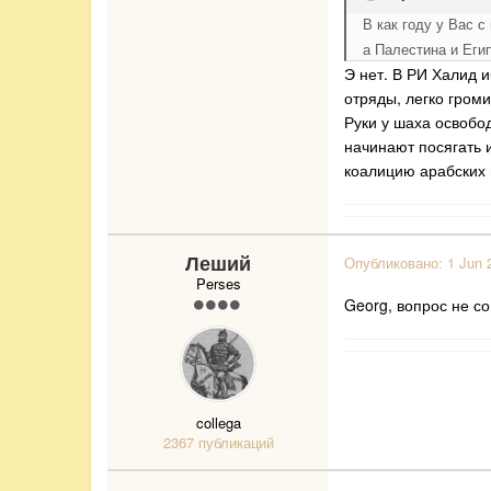
В как году у Вас 
а Палестина и Еги
Э нет. В РИ Халид 
отряды, легко гром
Руки у шаха освобо
начинают посягать 
коалицию арабских 
Леший
Опубликовано:
1 Jun 
Perses
Georg, вопрос не с
collega
2367 публикаций