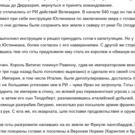
лишь до Диррахрия, вернуться и принять командование.
 отличались от РИ действий Велизария. В начале 540 года он так ж
имел при себе инструкции Юстиниана по заключению мира с готами
го они должны были сохранить все земли к северу от реки По (по
.
выполнил инструкции и решил принудить готов к капитуляции. Но у 
ик Юстиниана, более согласен с его намерениями. С другой же сто
авшись тем что готы предложили ему стать их королем и обманув и
ючен. Король Витигис покинул Равенну, сдав ее императорским во
о три года назад было поголовно вырезано) и сделали его своей ст
 Империя, в том числе Италия, были депопулированы, досталось п
с не большими успехами чем в РИ – чума Иран не затронула. Готы 
дарить ли империи в спину, но всякий раз перманентная угроза с 
 а затем его сын Теодоберт, разлакомившись италийской добычей,
 помощи разграбив Лигурию, несколько раз посылали армии франко
з рук. С юга же, из экзархата, шли поставки продовольствия и оруж
ов готы разгромили напавших на их земли во Фриули лангобардов.
атки покорены готами и поселены в Верхнем Норике (Каринтия и Кр