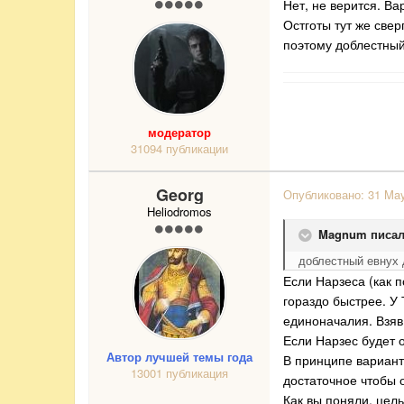
Нет, не верится. В
Остготы тут же свер
поэтому доблестный
модератор
31094 публикации
Georg
Опубликовано:
31 Ma
Heliodromos
Magnum писал
доблестный евнух 
Если Нарзеса (как п
гораздо быстрее. У 
единоначалия. Взяв 
Если Нарзес будет о
Автор лучшей темы года
В принципе вариант 
13001 публикация
достаточное чтобы 
Как вы поняли, цел