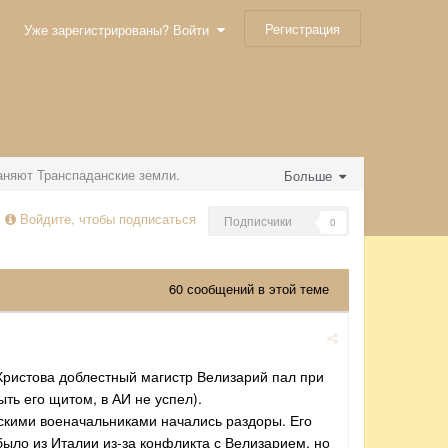
Регистрация
Уже зарегистрированы? Войти
аняют Транспаданские земли.
Больше
Войдите, чтобы подписаться
Подписчики
0
60 сообщений в этой теме
 Христова доблестный магистр Велизарий пал при
ть его щитом, в АИ не успел).
йскими военачальниками начались раздоры. Его
ыло из Италии из-за конфликта с Велизарием, но