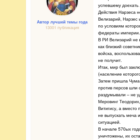
успевшему доехать 
Действия Нарзеса не
Велизарий, Нарзес 
Автор лучшей темы года
по условиям которо
13001 публикация
федераты империи
В РИ Велизарий не 
как близкий советн
войска, воспользов
не получит.
Итак, мир был закл
(население которог
Затем пришла Чума.
против персов шли 
раздумывали – не у
Меровинг Теодорих,
Витигису, а вместо
не выпускать меча и
ситуацией.
В начале 570ых год
уничтожены, их ост