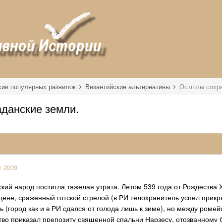
хив популярных развилок
Византийские альтернативы
Остготы сохр
данские земли.
y 2009
кий народ постигла тяжелая утрата. Летом 539 года от Рождества
цене, сраженный готской стрелой (в РИ телохранитель успел прикры
 (город как и в РИ сдался от голода лишь к зиме), но между роме
во приказал препозиту священной спальни Нарзесу, отозванному б