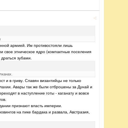
)
ванной армией. Им противостояли лишь
ми свое этническое ядро (компактные поселения
т драться зубами.
лканах.
вост и в гриву. Славян византийцы не только
лахии. Авары так же были отброшены за Дунай и
реходят в наступление готы - каганату и вовсе
тов.
рдании признают власть империи.
ровингов на пике бардака и развала, Австразия,