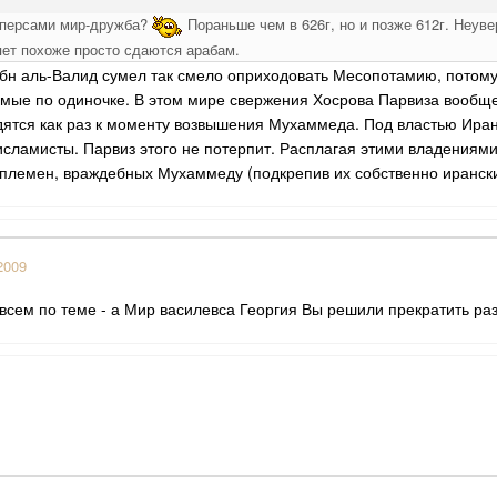
с персами мир-дружба?
Пораньше чем в 626г, но и позже 612г. Неув
пет похоже просто сдаются арабам.
ибн аль-Валид сумел так смело оприходовать Месопотамию, потом
имые по одиночке. В этом мире свержения Хосрова Парвиза вообще 
дятся как раз к моменту возвышения Мухаммеда. Под властью Иран
исламисты. Парвиз этого не потерпит. Расплагая этими владениями
племен, враждебных Мухаммеду (подкрепив их собственно ирански
2009
овсем по теме - а Мир василевса Георгия Вы решили прекратить ра