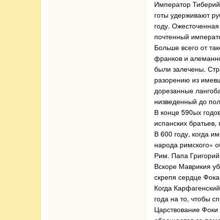
Император Тиберий,
готы удерживают ру
году. Ожесточенная
почтенный императо
Больше всего от та
франков и алеманно
были залечены. Стр
разорению из имевш
дорезанные лангоб
низведенный до пол
В конце 590ых годо
испанских братьев,
В 600 году, когда 
народа римского» о
Рим. Папа Григорий
Вскоре Маврикия уби
скрепя сердце Фока
Когда Карфагенский
года на то, чтобы с
Царствование Фоки 