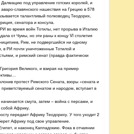
Далмацию под управление готских королей, и
т аваро-славянского нашествия на Грецию в 578
казывается талантливый полководец Теодорих,
риция, сенатора и консула.
 РИ во время войн Тотилы, нет прорыва в Италию
ала от Чумы, но эти раны к концу VI столетия
униципиев, Рим, не подвергшийся ни одному
, в РИ почти уничтоженные Тотилой и
ьями, и римский сенат (правда фактически
 Григория Великого, и взирая на пример
пективы…
клонив протест Римского Сената, взоры «сената и
 приветствуемый сенатом и народом, вступает в
 начинается смута, затем – война с персами, и
 собой Африку.
осту передает Африку Теодориху. У того уходит 2
 берет Африку под свое управление.
Египет, и наконец Каппадокию. Фока в отчаянии