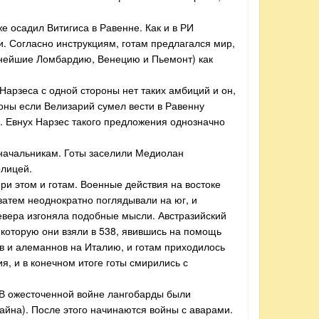
е осадил Витигиса в Равенне. Как и в РИ
. Согласно инструкциям, готам предлагался мир,
зднейшие Ломбардию, Венецию и Пьемонт) как
Нарзеса с одной стороны нет таких амбиций и он,
роны если Велизарий сумел вести в Равенну
х. Евнух Нарзес такого предложения однозначно
еначальникам. Готы заселили Медиолан
олицей.
ри этом и готам. Военные действия на востоке
затем неоднократно поглядывали на юг, и
севера изгоняла подобные мысли. Австразийский
 которую они взяли в 538, явившись на помощь
в и алеманнов на Италию, и готам приходилось
ия, и в конечном итоге готы смирились с
 В ожесточенной войне лангобарды были
айна). После этого начинаются войны с аварами.