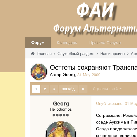
Форум
Календарь
Правила Форума
Главная
Служебный раздел:
Наши архивы
Ар
Остготы сохраняют Транспа
Автор Georg
,
31 May 2009
Страница 1 из 3
1
2
3
ВПЕРЁД
Georg
Опубликовано:
31 Ma
Heliodromos
Сограждане. Ромейс
осаде Ауксима в Пи
Осада продолжалась
священное величест