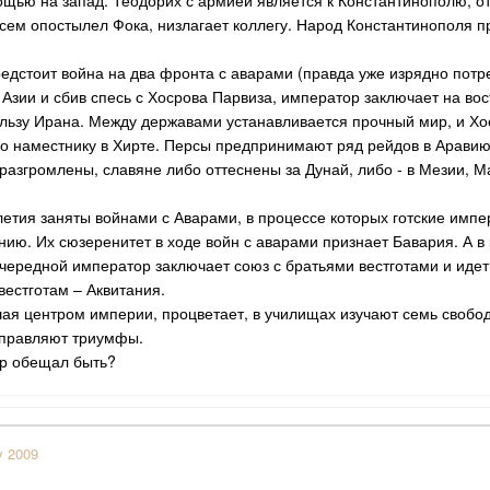
щью на запад. Теодорих с армией является к Константинополю, от
всем опостылел Фока, низлагает коллегу. Народ Константинополя п
едстоит война на два фронта с аварами (правда уже изрядно пот
Азии и сбив спесь с Хосрова Парвиза, император заключает на вост
ользу Ирана. Между державами устанавливается прочный мир, и Х
о наместнику в Хирте. Персы предпринимают ряд рейдов в Аравию
разгромлены, славяне либо оттеснены за Дунай, либо - в Мезии,
тия заняты войнами с Аварами, в процессе которых готские импер
ию. Их сюзеренитет в ходе войн с аварами признает Бавария. А в 
чередной император заключает союз с братьями вестготами и идет
вестготам – Аквитания.
шая центром империи, процветает, в училищах изучают семь свобод
правляют триумфы.
ир обещал быть?
y 2009