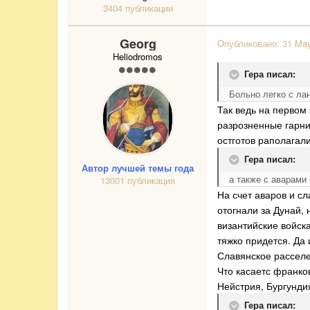
3404 публикации
Georg
Опубликовано:
31 Ma
Heliodromos
Гера писал:
Больно легко с ла
Так ведь на первом
разрозненные гарни
остготов раполагали
Гера писал:
Автор лучшей темы года
а также с аварами
13001 публикация
На счет аваров и сл
отогнали за Дунай,
византийские войска
тяжко придется. Да 
Славянское расселе
Что касаетс франков
Нейстрия, Бургунди
Гера писал: