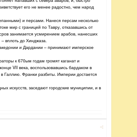
гоняет напавших с севера аваров, и, быстро
риветствует его не менее радостно, чем народ
репанными) и персами. Нанеся персам несколько
оке мир с границей по Тавру, отказавшись от
осров занимается усмирением арабов, нанесших
 – вплоть до Хинджаза.
 Македонии и Дардании – принимают имперское
аторы к 670ым годам громят каганат и
конце VII века, воспользовавшись бардаком в
 в Галлию. Франки разбиты. Империи достается
ных искусств, заседают городские муниципии, и в