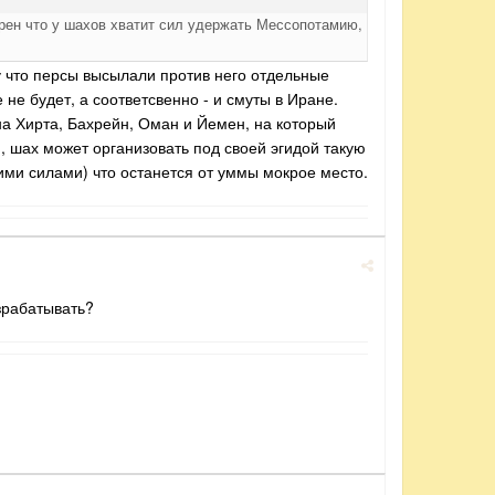
ерен что у шахов хватит сил удержать Мессопотамию,
у что персы высылали против него отдельные
не будет, а соответсвенно - и смуты в Иране.
а Хирта, Бахрейн, Оман и Йемен, на который
, шах может организовать под своей эгидой такую
ми силами) что останется от уммы мокрое место.
зрабатывать?