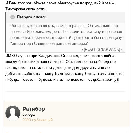
И Вам того же. Может стоит Многорусье возродить? Хотябы
Тмутараканскую ветвь.
Петруха писал:
Раньше нужно начинать, намного раньше. Оптимально - во
времена Ярослава мудрого. Не вводить лествицу в правовое
поле, четко формировать единый центр, хотя бы по принципу
"императора Священной римской империи"
<{POST_SNAPBACK}>
ИМХО лучше при Владимире. Он понял, чем чревата война
между братьями и принял меры. Оставил после себя одного
наследника, а остальным детищкам дал дружины и веле
добывать себе стол - кому Булгарию, кому Литву, кому еще что-
нибудь. Повезет - будешь князь, не повезет - судьба такой (с)!
Ратибор
collega
2390 публикаций