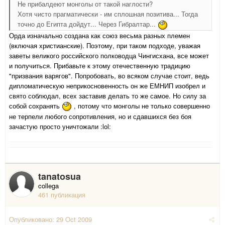
Не прибалдеют монголы от такой наглости?
Хотя чисто прагматически - им сплошная позитива... Тогда
точно до Египта дойдут... Через Гибралтар...
Орда изначально создана как союз весьма разных племен
(включая христианские). Поэтому, при таком подходе, уважая
заветы великого российского полководца Чингисхана, все может
и получиться. Прибавьте к этому отечественную традицию
"призвания варягов". Попробовать, во всяком случае стоит, ведь
дипломатическую неприкосновенность он же ЕМНИП изобрел и
свято соблюдал, всех заставив делать то же самое. Но силу за
собой сохранять
, потому что монголы не только совершенно
не терпели любого сопротивления, но и сдавшихся без боя
зачастую просто уничтожали :lol:
tanatosua
collega
461 публикация
Опубликовано:
29 Oct 2009