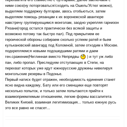
ними союз(ну поторговаться/сходить на Ошель/Устюг можно),
выделяем поддержку булгарам, авось отобьються, затем
выделяем помощь рязанцам к их воронежской авантюре
навстречу группирующимся монголам, заодно укрепляя гарнизон
Рязани(город остался практически без всякой защиты и
возможно потому так быстро пал). Под прикрытием ее
героической обороны собираем сколько успеем ратей и бьем
кулькановский авангард под Коломной, затем отходим к Москве.
подкрепляемся новыми подошедшими ратями и даем
ген.сражение(Неглинная вместо Непрядвы
) и тут уж либо
пан, либо пропал. Преследуем отступающих в Степи, на
перехват которых уже идут южнорусские дружины нивелируя
монгольские резервы в Подонье.
Первый натиск будет отражен, необходимость единения станет
ясно видна каждому, Бату или его сменщики еще повторят
несколько попыток, и только затем попытаются прийти к
взаимоприемлемым отношениям, легкие формы вассалитета
Великих Князей, взаимная легитимизация... только южную русь
это все равно не спасет...