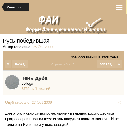
Монгольские альтернативы
Русь победившая
Автор tanatosua
,
26 Oct 2009
128 сообщений в этой теме
Страница 3 из 6
НАЗАД
ВПЕРЁД
Тень Дуба
collega
8729 публикаций
Опубликовано:
27 Oct 2009
Для этого нужно суперпослезнание - и перенос косого десятка
прогрессоров в тушки всех сколь-нибудь значимых князей... И не
только на Руси, но и у всех соседей...