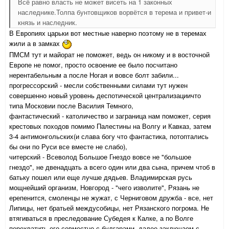
Всё равно власть не может висеть на 1 законных
наследнике.Толпа бунтовщиков ворвётся в терема и привет-и
князь и наследник.
В Европиях царьки вот местные наверно поэтому не в теремах
жили а в замках
ПМСМ тут и майорат не поможет, ведь он никому и в восточной
Европе не помог, просто освоение ее было посчитано
нерентабельным а после Ногая и вовсе болт забили...
прогрессорский - месли собственными силами тут нужен
совершенно новый уровень деспотической централизациичто
типа Московии после Василия Темного,
фантастический - католичество и заграница нам поможет, серия
крестовых походов помимо Палестины на Волгу и Кавказ, затем
3-4 антимонгольских(и слава богу что фантастика, потоптались
бы они по Руси все вместе не слабо),
читерский - Всеволод Большое Гнездо вовсе не "большое
гнездо", не двенадцать а всего один или два сына, причем чтоб в
батьку пошел или еще лучше дядьев. Владимирская русь
мощнейший организм, Новгород - "чего изволите", Рязань не
ерепенится, смоленцы не жужат, с Черниговом дружба - все, нет
Липицы, нет братьей междусобицы, нет Рязанского погрома. Не
втягиваться в преследование Субедея к Калке, а по Волге
перехватить его совместно с булгарами, далее заключаем с