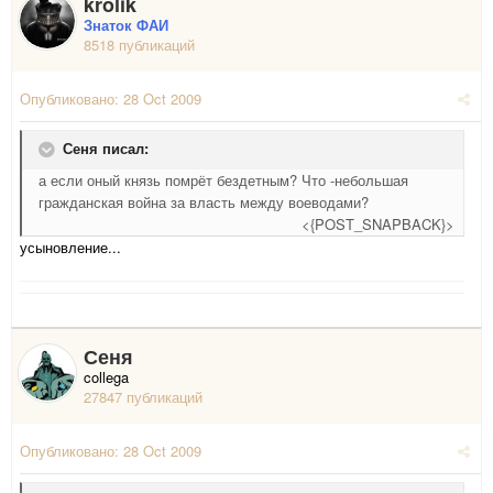
krolik
Знаток ФАИ
8518 публикаций
Опубликовано:
28 Oct 2009
Сеня писал:
а если оный князь помрёт бездетным? Что -небольшая
гражданская война за власть между воеводами?
<{POST_SNAPBACK}>
усыновление...
Сеня
collega
27847 публикаций
Опубликовано:
28 Oct 2009