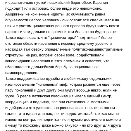
и сравнительно пустой неархийский берег обеих Каролин
подходят) или островах, более нигде это невозможно.
Аборигены не конченные идиоты, их обучаемость равна
обучаемости белого человека - они освоят все свалившееся на
них и с учетом цивилизациционного провала будут иметь почти
паритет и чем дальше по времени тем больше он будет расти
Также надо сказать что "цивилизаторы" "подтягивая" более
отсталые области населения к некоему среднему уровню и
насаждая там сверху определенные политико-административные
структуры, не раз, вопреки своей воле, содействовали
консолидации населения в этих племенах и областях, что
облегчало его дальнейшую борьбу за национальное
самоопределение.
Также поддерживание дружбы и любви между отдельными
изолированными "колониями" миф, котрый развеется еще через
пару поколений и друг другу они будут вообще никто, если не
хуже. В реале латинская колонизация имела единый центр,
координацию и подпитку, все они смешались с местными
индейцами и что удивительно разговаривают почти на одном
языке - это идеал для нас, почти недостижымый, так как мы не
имеем ни центра, ни подпитки - но я думаю достичь его можно и
к чему то похожему даже можно тянутся - но кто друг для друга
скажем мексиканец и аргентинец или перуанец и уругваец?