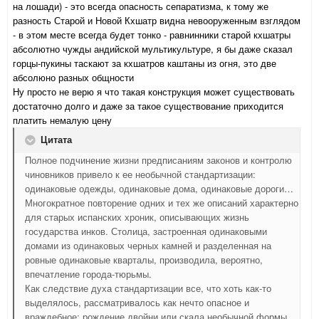
на лошади) - это всегда опасность сепаратизма, к тому же
разность Старой и Новой Кхшатр видна невооруженным взглядом
- в этом месте всегда будет тонко - равнинники старой кхшатры
абсолютно чужды андийской мультикультуре, я бы даже сказал
горцы-пукины таскают за кхшатров каштаны из огня, это две
абсолюно разных общности
Ну просто не верю я что такая конструкция может существовать
достаточно долго и даже за такое существование приходится
платить немалую цену
Цитата
Полное подчинение жизни предписаниям законов и контролю
чиновников привело к ее необычной стандартизации:
одинаковые одежды, одинаковые дома, одинаковые дороги…
Многократное повторение одних и тех же описаний характерно
для старых испанских хроник, описывающих жизнь
государства инков. Столица, застроенная одинаковыми
домами из одинаковых черных камней и разделенная на
ровные одинаковые кварталы, производила, вероятно,
впечатление города-тюрьмы.
Как следствие духа стандартизации все, что хоть как-то
выделялось, рассматривалось как нечто опасное и
враждебное: рождение двойни или скала необычной формы.