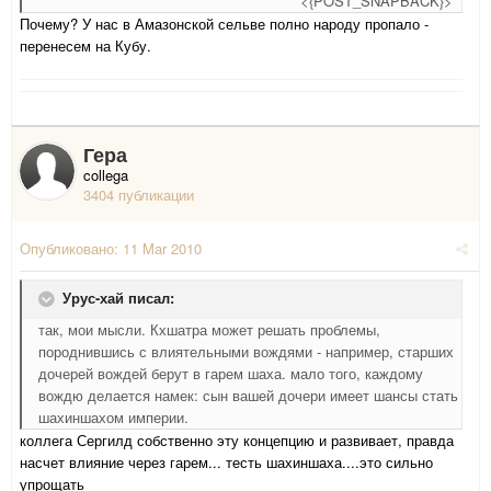
<{POST_SNAPBACK}>
Почему? У нас в Амазонской сельве полно народу пропало -
перенесем на Кубу.
Гера
collega
3404 публикации
Опубликовано:
11 Mar 2010
Урус-хай писал:
так, мои мысли. Кхшатра может решать проблемы,
породнившись с влиятельными вождями - например, старших
дочерей вождей берут в гарем шаха. мало того, каждому
вождю делается намек: сын вашей дочери имеет шансы стать
шахиншахом империи.
коллега Сергилд собственно эту концепцию и развивает, правда
насчет влияние через гарем... тесть шахиншаха....это сильно
упрощать