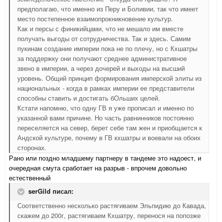
предполагаю, что именно из Перу и Боливии, так что имеет
место постепенное взаимопрокникновение культур.
Как и персы с финикийцами, что не мешало им вместе
получать выгоды от сотрудничества. Так и здесь. Самим
пукинам создание империи пока не по плечу, но с Кхшатры
за поддержку они получают среднее административное
звено в империи, а через дочерей и выходы на высший
уровень. Общий принцип формирования имперской элиты из
национальных - когда в рамках империи ее представители
способны ставить и достигать бОльших целей.
Кстати напомню, что одну ГВ я уже прописал и именно по
указанной вами причине. Но часть равнинников постоянно
переселяется на север, берет себе там жен и приобщается к
Андской культуре, почему в ГВ кхшатры и воевали на обоих
сторонах.
Рано или поздно младшему партнеру в тандеме это надоест, и
очередная смута сработает на разрыв - впрочем довольно
естественный
serGild писал:
Соответственно несколько растягиваем Эльпидию до Кавада,
скажем до 200г, растягиваем Кхшатру, перенося на попозже