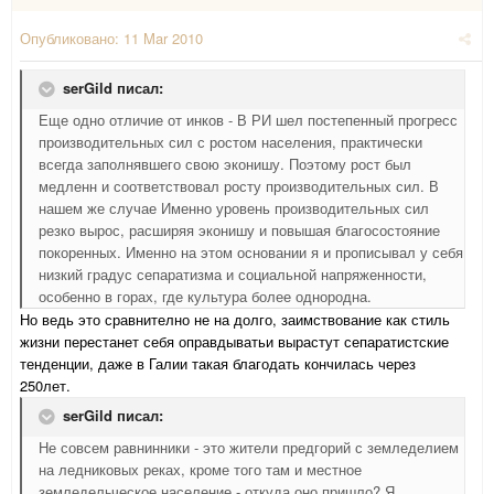
Опубликовано:
11 Mar 2010
serGild писал:
Еще одно отличие от инков - В РИ шел постепенный прогресс
производительных сил с ростом населения, практически
всегда заполнявшего свою эконишу. Поэтому рост был
медленн и соответствовал росту производительных сил. В
нашем же случае Именно уровень производительных сил
резко вырос, расширяя эконишу и повышая благосостояние
покоренных. Именно на этом основании я и прописывал у себя
низкий градус сепаратизма и социальной напряженности,
особенно в горах, где культура более однородна.
Но ведь это сравнително не на долго, заимствование как стиль
жизни перестанет себя оправдыватьи вырастут сепаратистские
тенденции, даже в Галии такая благодать кончилась через
250лет.
serGild писал:
Не совсем равнинники - это жители предгорий с земледелием
на ледниковых реках, кроме того там и местное
земледельческое население - откуда оно пришло? Я