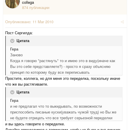
collega
874 публикации
Опубликовано:
11 Mar 2010
Пост Сергилда:
Цитата
Гера
Заново
Когда я говорю "растянуть" то и имею это в виду(иначе как
Вы это себе представляете?) - просто я сразу объясняю
принцип по которому буду все переписывать
Простите, коллега, но для меня это переделка, поскольку иначе
что же вы растягиваете.
Цитата
Гера
и не предлагал что то выкидывать, по возможности
приспособить писаные куски(уважать чужой труд) но Вы же
не будете отрицать что все требует серьезной переделки
и вы здесь говорите о переделке.
Давайте определимся с терминами, чтобы не было и тут лишних