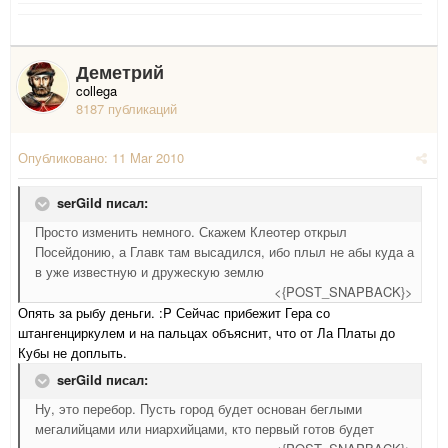
Деметрий
collega
8187 публикаций
Опубликовано:
11 Mar 2010
serGild писал:
Просто изменить немного. Скажем Клеотер открыл
Посейдонию, а Главк там высадился, ибо плыл не абы куда а
в уже известную и дружескую землю
<{POST_SNAPBACK}>
Опять за рыбу деньги. :P Сейчас прибежит Гера со
штангенциркулем и на пальцах объяснит, что от Ла Платы до
Кубы не доплыть.
serGild писал:
Ну, это перебор. Пусть город будет основан беглыми
мегалийцами или ниархийцами, кто первый готов будет