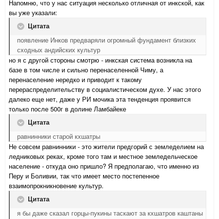
Напомню, что у нас ситуация несколько отличная от инкской, как
вы уже указали:
Цитата
появление Инков предваряли огромный фундамент близких
сходных андийских культур
но я с другой стороны смотрю - инкская система возникла на
базе в том числе и сильно перенаселенной Чиму, а
перенаселение нередко и приводит к такому
перераспределительству в социалистическом духе. У нас этого
далеко еще нет, даже у РИ мочика эта тенденция проявится
только после 500г в долине Ламбайеке
Цитата
равнинники старой кхшатры
Не совсем равнинники - это жители предгорий с земледелием на
ледниковых реках, кроме того там и местное земледельческое
население - откуда оно пришло? Я предполагаю, что именно из
Перу и Боливии, так что имеет место постепенное
взаимопрокникновение культур.
Цитата
я бы даже сказал горцы-пукины таскают за кхшатров каштаны