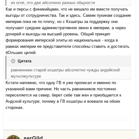
из огня, это две абсолюно разных общности
Как и персы с финикийцами, что не мешало им вместе получать
выгоды от сотрудничества. Так и здесь. Самим пукинам создание
империи пока не по плечу, но с Кхшатры за поддержку они
получают среднее административное звено в империи, а через
дочерей и выходы на высший уровень. Общий принцип
формирования имперской элиты из национальных - когда в
рамках империи ее представители способны ставить и достигать
бОльших целей.
Цитата
равнинники старой кхшатры абсолютно чужды андийской
мультикультуре
Кстати напомню, что одну ГВ я уже прописал и именно по
указанной вами причине. Но часть равнинников постоянно
переселяется на север, берет себе там жен и приобщается к
Андской культуре, почему в ГВ кхшатры и воевали на обоих
сторонах.
serGild