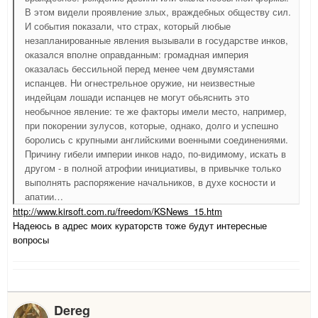
В этом видели проявление злых, враждебных обществу сил.
И события показали, что страх, который любые
незапланированные явления вызывали в государстве инков,
оказался вполне оправданным: громадная империя
оказалась бессильной перед менее чем двумястами
испанцев. Ни огнестрельное оружие, ни неизвестные
индейцам лошади испанцев не могут обьяснить это
необычное явление: те же факторы имели место, например,
при покорении зулусов, которые, однако, долго и успешно
боролись с крупными английскими военными соединениями.
Причину гибели империи инков надо, по-видимому, искать в
другом - в полной атрофии инициативы, в привычке только
выполнять распоряжение начальников, в духе косности и
апатии…
http://www.kirsoft.com.ru/freedom/KSNews_15.htm
Надеюсь в адрес моих кураторств тоже будут интересные
вопросы
Dereg