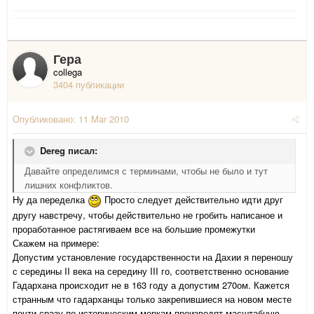
Гера
collega
3404 публикации
Опубликовано:
11 Mar 2010
Dereg писал:
Давайте определимся с терминами, чтобы не было и тут
лишних конфликтов.
Ну да переделка
Просто следует действительно идти друг
другу навстречу, чтобы действительно не гробить написаное и
проработанное растягиваем все на большие промежутки
Скажем на примере:
Допустим установление государственности на Дахии я переношу
с середины II века на середину III го, соответственно основание
Гадархана происходит не в 163 году а допустим 270ом. Кажется
странным что гадарханцы только закрепившиеся на новом месте
почти сразу по историческим меркам производят масштабную