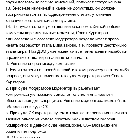
паузы достаточно веских замечаний, получает статус канона.
13. Внесение изменений в канон не допустимо, он должен
восприниматься as is. Одновременно с этим, уточнение
канонического таймлайна допустимо.
14. В случае, если в уже канонизированном таймлайне были
замечены нереалистичные моменты, Совет Кураторов
единогласно и с согласия модератора раздела имеет право
начать разработку этапа мира заново, т.е. провести деструкцию
этапа мира. При ДЭМ уничтожаются все таймлайны и наработки,
а развитие этапа мира начинается сначала.
II. Решение споров между коллегами.
1. Если коллеги не способны прийти к компромиссу в каком либо
вопросе, они могут прибегнуть к суду модератора либо Совета
Кураторов.
2. При суде модератора модератор вырабатывает
компромиссную позицию самостоятельно, и она являетя
обязательной для спорщиков. Решение модератора может быть
обжаловано в суде СК.
3. При суде СК кураторы путем открытого голосования выбирают
вариант одного из коллег простым большинством голосов.
Компромисс в данном суде невозможен. Обжалованию его
решения не подлежат.
III. Мастер-куратор.