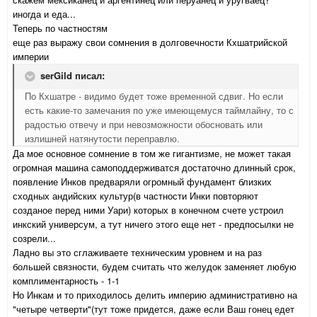
иногда и еда...
Теперь по частностям
еще раз выражу свои сомнения в долговечности Кхшатрийской
империи
serGild писал:
По Кхшатре - видимо будет тоже временной сдвиг. Но если
есть какие-то замечания по уже имеющемуся таймлайну, то с
радостью отвечу и при невозможности обосновать или
излишней натянутости переправлю.
Да мое основное сомнение в том же гигантизме, не может такая
огромная машина самоподдерживатся достаточно длинный срок,
появление Инков предваряли огромный фундамент близких
сходных андийских культур(в частности Инки повторяют
созданое перед ними Уари) которых в конечном счете устроил
инкский универсум, а тут ничего этого еще нет - предпосылки не
созрели...
Ладно вы это сглаживаете техническим уровнем и на раз
большей связности, будем считать что желудок заменяет любую
комплиментарность - 1-1
Но Инкам и то приходилось делить империю административно на
"четыре четверти"(тут тоже придется, даже если Ваш гонец едет