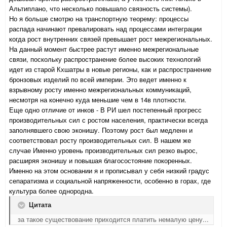
Альтиплано, что несколько повышало связность системы).
Но я больше смотрю на транспортную теорему: процессы
распада начинают превалировать над процессами интеграции
когда рост внутренних связей превышает рост межрегиональных.
На данный момент быстрее растут именно межрегиональные
связи, поскольку распространение более высоких технологий
идет из старой Кхшатры в новые регионы, как и распространение
бронзовых изделий по всей империи. Это ведет именно к
взрывному росту именно межрегиональных коммуникаций,
несмотря на конечно куда меньшие чем в 14в плотности.
Еще одно отличие от инков - В РИ шел постепенный прогресс
производительных сил с ростом населения, практически всегда
заполнявшего свою эконишу. Поэтому рост был медленн и
соответствовал росту производительных сил. В нашем же
случае Именно уровень производительных сил резко вырос,
расширяя эконишу и повышая благосостояние покоренных.
Именно на этом основании я и прописывал у себя низкий градус
сепаратизма и социальной напряженности, особенно в горах, где
культура более однородна.
Цитата
за такое существование приходится платить немалую цену...