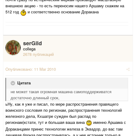
внешнюю акцию - то есть переносим нашего Аршаму скажем на
512 год
и соответственно основание Доракана
serGild
collega
2678 публикаций
Опубликовано:
11 Mar 2010
Цитата
не может такая огромная машина самоподдерживатся
достаточно длинный срок,
ьНу, как я уже и писал, по мере распространения правящего
воинского сословия по регионам, распространения технологий
железного дела, Кхшатре сужден был распад по
регионам(кстати, тут и большая ваша вина
именно Аршама с
Дораканцами принес технологии железа в Эквадор, до вас там
дешевая бронза распространялась, а у нее источник только в