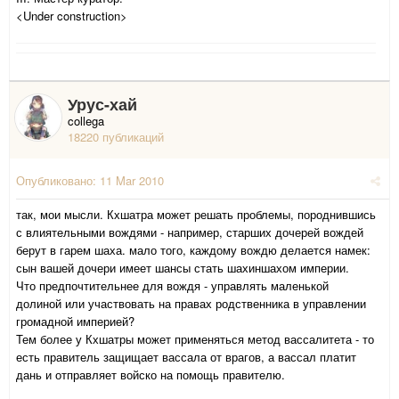
<Under construction>
Урус-хай
collega
18220 публикаций
Опубликовано:
11 Mar 2010
так, мои мысли. Кхшатра может решать проблемы, породнившись
с влиятельными вождями - например, старших дочерей вождей
берут в гарем шаха. мало того, каждому вождю делается намек:
сын вашей дочери имеет шансы стать шахиншахом империи.
Что предпочтительнее для вождя - управлять маленькой
долиной или участвовать на правах родственника в управлении
громадной империей?
Тем более у Кхшатры может применяться метод вассалитета - то
есть правитель защищает вассала от врагов, а вассал платит
дань и отправляет войско на помощь правителю.