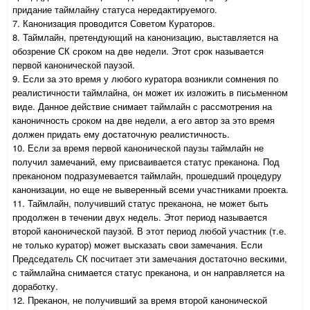
придание таймлайну статуса нередактируемого.
7. Канонизация проводится Советом Кураторов.
8. Таймлайн, претендующий на канонизацию, выставляется на
обозрение СК сроком на две недели. Этот срок называется
первой канонической паузой.
9. Если за это время у любого куратора возникли сомнения по
реалистичности таймлайна, он может их изложить в письменном
виде. Данное действие снимает таймлайн с рассмотрения на
каноничность сроком на две недели, а его автор за это время
должен придать ему достаточную реалистичность.
10. Если за время первой канонической паузы таймлайн не
получил замечаний, ему присваивается статус преканона. Под
преканоном подразумевается таймлайн, прошедший процедуру
канонизации, но еще не выверенный всеми участниками проекта.
11. Таймлайн, получивший статус преканона, не может быть
продолжен в течении двух недель. Этот период называется
второй канонической паузой. В этот период любой участник (т.е.
не только куратор) может высказать свои замечания. Если
Председатель СК посчитает эти замечания достаточно вескими,
с таймлайна снимается статус преканона, и он направляется на
доработку.
12. Преканон, не получивший за время второй канонической