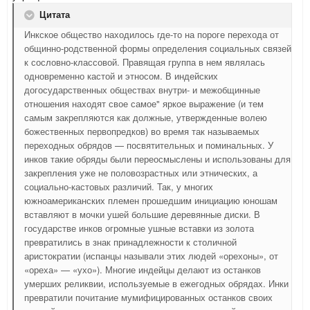
Цитата
Инкское общество находилось где-то на пороге перехода от
общинно-родственной формы определения социальных связей
к сословно-классовой. Правящая группа в нем являлась
одновременно кастой и этносом. В индейских
догосударственных обществах внутри- и межоб­щинные
отношения находят свое самое" яркое выражение (и тем
самым закрепляются как должные, утвержденные волею
божественных первопредков) во время так называемых
переходных обрядов — посвятительных и поминальных. У
инков такие обряды были переосмы­слены и использованы для
закрепления уже не половозрастных или этнических, а
социально-кастовых различий. Так, у многих
южноамериканских племен прошедшим инициацию юношам
вставляют в мочки ушей большие деревянные диски. В
государстве инков огромные ушные вставки из золота
превратились в знак принадлежности к столичной
аристократии (испанцы называли этих людей «орехоны», от
«ореха» — «ухо»). Многие индейцы делают из останков
умерших реликвии, используемые в ежегодных обрядах. Инки
превратили почитание мумифицированных останков своих