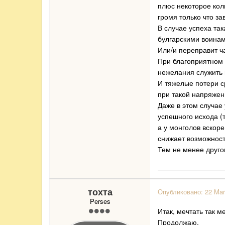
плюс некоторое коли
громя только что з
В случае успеха так
булгарскими воинам
Или/и переправит ча
При благоприятном т
нежелания служить 
И тяжелые потери с
при такой напряжен
Даже в этом случае
успешного исхода (
а у монголов вскоре
снижает возможност
Тем не менее друго
тохта
Опубликовано:
22 Mar
Perses
Итак, мечтать так ме
Продолжаю.