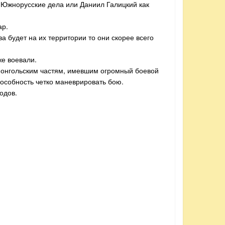
в Южнорусские дела или Даниил Галицкий как
ар.
а будет на их территории то они скорее всего
же воевали.
 монгольским частям, имевшим огромный боевой
пособность четко маневрировать бою.
одов.