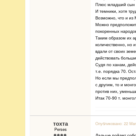
Плюс младший сын 
И темники, хотя тру
Возможно, что и из
Можно предположить,
покоренных народо
Таким образом их а
количественно, но 
вдали от своих земе
действовать больши
Судя по ханам, дей
т.е. порядка 70. Ос
Но если мы предпол
с другим, то и мон
против них, уменьш
Итак 70-90 т. монго
тохта
Опубликовано:
22 Mar
Perses
Дальше пойдет собс