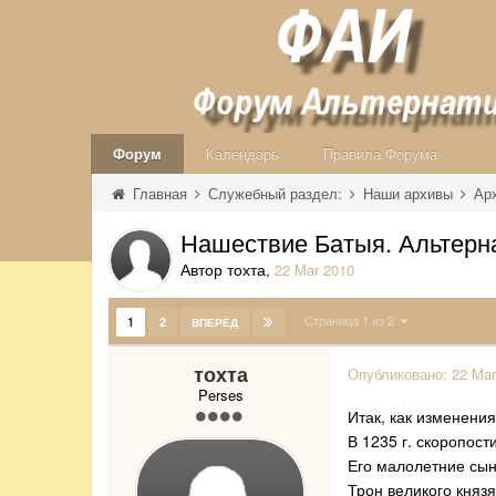
Форум
Календарь
Правила Форума
Главная
Служебный раздел:
Наши архивы
Ар
Нашествие Батыя. Альтерн
Автор тохта
,
22 Mar 2010
Страница 1 из 2
1
2
ВПЕРЁД
тохта
Опубликовано:
22 Mar
Perses
Итак, как изменени
В 1235 г. скоропос
Его малолетние сын
Трон великого княз