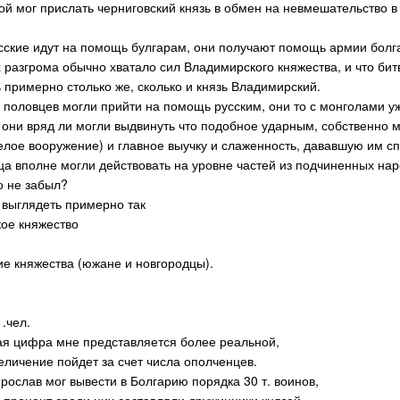
ой мог прислать черниговский князь в обмен на невмешательство 
усские идут на помощь булгарам, они получают помощь армии болг
 разгрома обычно хватало сил Владимирского княжества, и что битв
 примерно столько же, сколько и князь Владимирский.
и половцев могли прийти на помощь русским, они то с монголами у
, они вряд ли могли выдвинуть что подобное ударным, собственно
елое вооружение) и главное выучку и слаженность, дававшую им с
ица вполне могли действовать на уровне частей из подчиненных нар
о не забыл?
 выглядеть примерно так
кое княжество
кие княжества (южане и новгородцы).
 .чел.
ая цифра мне представляется более реальной,
еличение пойдет за счет числа ополченцев.
Ярослав мог вывести в Болгарию порядка 30 т. воинов,