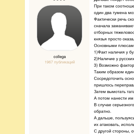
При таком соотноше
один два тумена мо
Фактически речь ско
сначала заманивают
отборных тяжеловоо
князья просто оказ
Основными плюсами
1)Факт наличия у бу
collega
2)Наличие у русски
1967 публикаций
3) Возможно фактор
Таким образом един
Сосредоточить осно
пришлось переправл
Затем вымотать тат
А потом нанести им
В случае серьезного
обратно.
А дальше, пользуясь
их атаковать, испол
С другой стороны, 