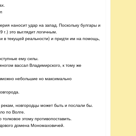
ах.
ел
перия наносит удар на запад. Поскольку булгары и
 г.) это выглядит логичным.
и в текущей реальности) и придти им на помощь,
оступные ему силы.
многом вассал Владимирского, к тому же
 возможно небольшие но максимально
овгорода.
о рекам, новгородцы может быть и послали бы.
ло по Волге.
то толковое этому противопоставить.
родового домена Мономаховичей.