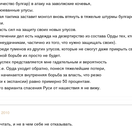
чество булгар) в атаку на заволжские кочевья,
авоеванные улусы.
ая тактика заставит монгол вновь втянуть в тяжелые штурмы булгар
и.
сть сил на защиту своих новых улусов.
ечении дел есть надежда на дезертирство из состава Орды тех, кто
неудачникам, частично из того, что нужно защищать своих).
реди туменов из других улусов, которые не смогут даже прикрыть 
ной борьбе их просто не будет.
 успех представляется мне гадательным и вероятность
т.е. Орда уходит обратно, понеся тяжелейшие потери,
 начинается внутренняя борьба за власть, что резко
и к экспансии) равно примерно 50 процентам.
го варианта спасения Руси от нашествия я не вижу.
 2010
чтать, и не в чем себе не отказывать.