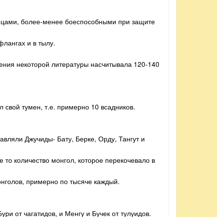
енцами, более-менее боеспособными при защите
флангах и в тылу.
тения некоторой литературы насчитывала 120-140
л свой тумен, т.е. примерно 10 всадников.
авляли Джучиды- Бату, Берке, Орду, Тангут и
е то количество монгол, которое перекочевало в
онголов, примерно по тысяче каждый.
ури от чагатидов, и Менгу и Бучек от тулуидов.