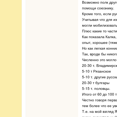
Возможно полк друг
помощи союзнику.
Кроме того, если р
Учитывая что для их
могли мобилизовать
Плюс какие то част
Как показала Калка
опыт, хорошее (тяж
Но как легкая конн
Так, вроде бы никог
Численно это могло
20-30 т. Владимирс
5-10 т Рязанское
5-10 т. другие русс
20-30 т булгары
5-15 т. половцы.
Итого от 60 до 100 т
Честно говоря перв
тем более что ее ув
Т.е. на мой взгляд 