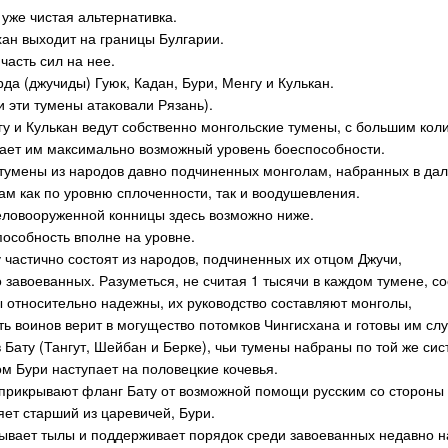
уже чистая альтернативка.
хан выходит на границы Булгарии.
часть сил на нее.
да (джучиды) Гуюк, Кадан, Бури, Менгу и Кулькан.
и эти тумены атаковали Рязань).
гу и Кулькан ведут собственно монгольские тумены, с большим ко
дает им максимально возможный уровень боеспособности.
 тумены из народов давно подчиненных монголам, набранных в дал
м как по уровню сплоченности, так и воодушевления.
еловооруженной конницы здесь возможно ниже.
пособность вполне на уровне.
 частично состоят из народов, подчиненных их отцом Джучи,
о завоеванных. Разуметься, не считая 1 тысячи в каждом тумене, 
ы относительно надежны, их руководство составляют монголы,
ь воинов верит в могущество потомков Чингисхана и готовы им слу
 Бату (Тангут, Шейбан и Берке), чьи тумены набраны по той же сист
м Бури наступает на половецкие кочевья.
прикрывают фланг Бату от возможной помощи русским со стороны 
яет старший из царевичей, Бури.
ывает тылы и поддерживает порядок среди завоеванных недавно н