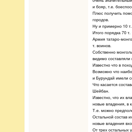
очень значительный
и бояр, т.е. боесп
Плюс получить помо
городов.
Ну и примерно 10 т.
Итого порядка 70 т.
Армия татаро-монго
т. воинов.
Собственно монголь
видимо составляли 
Известно что в похо
Возможно что наибо
и Бурундай имели с
Что касается состав
Шейбан.
Известно, что их в
новые владения, в к
Т.е. можно предпол
Остальной состав и
новые владения вход
От трех остальных у