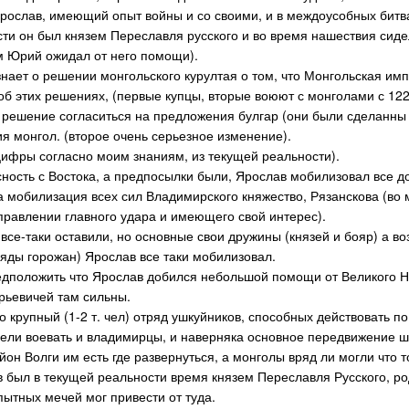
рослав, имеющий опыт войны и со своими, и в междоусобных битв
сти он был князем Переславля русского и во время нашествия сид
м Юрий ожидал от него помощи).
знает о решении монгольского курултая о том, что Монгольская им
об этих решениях, (первые купцы, вторые воюют с монголами с 1229
решение согласиться на предложения булгар (они были сделанны 
я монгол. (второе очень серьезное изменение).
ифры согласно моим знаниям, из текущей реальности).
ность с Востока, а предпосылки были, Ярослав мобилизовал все д
а мобилизация всех сил Владимирского княжество, Рязанскова (во 
равлении главного удара и имеющего свой интерес).
о все-таки оставили, но основные свои дружины (князей и бояр) а
яды горожан) Ярослав все таки мобилизовал.
дположить что Ярослав добился небольшой помощи от Великого Н
рьевичей там сильны.
о крупный (1-2 т. чел) отряд ушкуйников, способных действовать п
ели воевать и владимирцы, и наверняка основное передвижение ш
йон Волги им есть где развернуться, а монголы вряд ли могли что 
в был в текущей реальности время князем Переславля Русского, 
опытных мечей мог привести от туда.