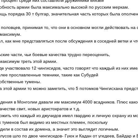
 процент среди них составляли дружинники князей
особность армии была максимально высокой по русским меркам.
щь порядка 30 т булгар, значительная часть которых была ополч
 половцев, принимая то, что они в основном могли действовать на 
 максимум.
л, как мне представляться после обсуждения в соседней ветки и ч
ские части, чьи боевые качества трудно переоценить,
максимум треть этой армии.
де участвовало 12 чингисидов, часто говорят что каждый из них име
лее прославленные темники, такие как Субудей
обственные тумены.
а этой армии то можно заметить, что 5 потомков Чингисхана предст
ладения в Монголии давали им максимум 4000 всадников. Плюс како
ачестве свит, новых аристократов и т.д.
ожить что каждый из джучидов имел гвардию и личную охрану из м
х туменов был видимо из местных племен, поскольку
или в состав их домена, а значит это выглядит логичным.
лусов шло по двое чингисидов- Гуюк и Кадан от угедеев, Байдар и Б