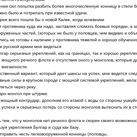
нии сил попытка разбить более многочисленную конницу в степи б
жно было и потрепать при известной удаче.
рее всего пошла бы о новой Калке, когда кочевники
 противника куда им надо, заставляя сломать боевые порядки, а
руженных частей, (которых не было у половцев, чем видимо и объя
ались не готовы к наличию у противника тяжелой и хорошо обученн
 русской армии мне видеться
лгар серьезных укреплений, как на границах, так и хорошо укрепле
х мощного речного флота и отсутствия оного у монголов, которые д
 внезапности.
ственный вариант, который дает шансы на успех, мне видится сл
вные силы в крупном городе с мощной системой укреплений, желат
яться через реку.
аро-монгол при штурме.
 мощный контрудар, дополнив его атакой с воды со стороны ушкуйн
 успеха и серьезных потерь со стороны монголов вытеснить их в ст
 тем, что у монголов нет речного флота и скорее своего возможнос
ьзуя укрепления Булгар и суда как базу.
отправить честь легковооруженной конницы (половцы,