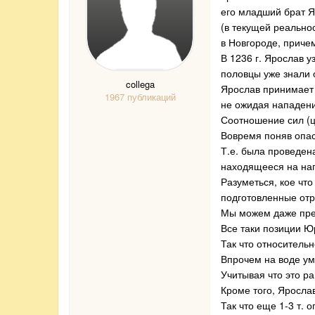
его младший брат Я
(в текущей реально
в Новгороде, приче
В 1236 г. Ярослав у
половцы уже знали 
collega
Ярослав принимает 
1967 публикаций
не ожидая нападени
Соотношение сил (ц
Вовремя поняв опас
Т.е. была проведен
находящееся на нап
Разуметься, кое чт
подготовленные отр
Мы можем даже пре
Все таки позиции Ю
Так что относительн
Впрочем на воде ум
Учитывая что это ра
Кроме того, Яросла
Так что еще 1-3 т. 