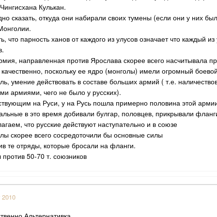
Чингисхана Кулькан.
дно сказать, откуда они набирали своих тумены (если они у них был
 Монголии.
 что парность ханов от каждого из улусов означает что каждый из 
в.
рмия, направленная против Ярослава скорее всего насчитывала при
и качественно, поскольку ее ядро (монголы) имели огромный боево
ль, умение действовать в составе больших армий ( т.е. наличество
ми армиями, чего не было у русских).
ствующим на Руси, у на Русь пошла примерно половина этой армии
тальные в это время добивали булгар, половцев, прикрывали фланг
агаем, что русские действуют наступательно и в союзе
голы скорее всего сосредоточили бы основные силы
ив те отряды, которые бросали на фланги.
л против 50-70 т. союзников
 2010
твенно Альтернативка