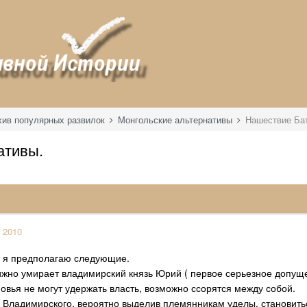
хив популярных развилок
Монгольские альтернативы
Нашествие Бат
ативы.
 2010
я я предполагаю следующие.
тижно умирает владимирский князь Юрий ( первое серьезное допущ
овья не могут удержать власть, возможно ссорятся между собой.
я Владимирского, вероятно выделив племянникам уделы, становить