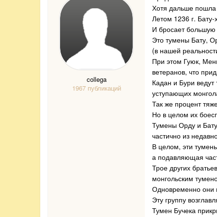
Хотя дальше пошла 
Летом 1236 г. Бату-
И бросает большую 
Это тумены Бату, Ор
(в нашей реальност
При этом Гуюк, Мен
ветеранов, что при
collega
Кадан и Бури ведут
1967 публикаций
уступающих монгола
Так же процент тяж
Но в целом их боес
Тумены Орду и Бату
частично из недавн
В целом, эти тумен
а подавляющая част
Трое других братьев
монгольским тумено
Одновременно они 
Эту группу возглавл
Тумен Бучека прикр