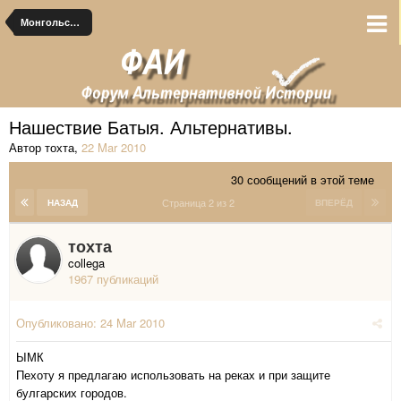
Монгольские альтернативы
Нашествие Батыя. Альтернативы.
Автор тохта
,
22 Mar 2010
30 сообщений в этой теме
Страница 2 из 2
НАЗАД
ВПЕРЁД
тохта
collega
1967 публикаций
Опубликовано:
24 Mar 2010
ЫМК
Пехоту я предлагаю использовать на реках и при защите
булгарских городов.