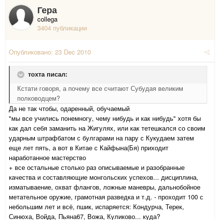
Гера
collega
3404 публикации
Опубликовано:
23 Dec 2010
тохта писал:
Кстати говоря, а почему все считают Субудая великим
полководцем?
Да не так чтобы, одаренный, обучаемый
"мы все учились понемногу, чему нибудь и как нибудь" хотя бы
как дал себя заманить на Жигулях, или как тетешкался со своим
ударным штрафбатом с булгарами на пару с Кукудаем затем
еще лет пять, а вот в Китае с Кайфына(Бя) приходит
наработанное мастерство
+ все остальные столько раз описываемые и разобранные
качества и составляющие монгольских успехов... дисциплина,
изматываение, охват флангов, ложные маневры, дальнобойное
метательное оружие, грамотная разведка и т.д. - проходит 100 с
небольшим лет и всё, пшик, испаряется: Кондурча, Терек,
Синюха, Войда, Пьяна67, Вожа, Куликово... куда?