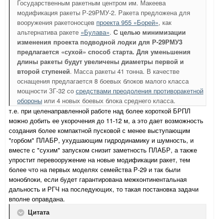
Государственным ракетным центром им. Макеева
модификация ракеты Р-29РМУ-2. Ракета предложена для
вооружения ракетоносцев
проекта 955 «Борей»
, как
альтернатива ракете
«Булава»
.
С целью минимизации
изменения проекта подводной лодки для Р-29РМУ3
предлагается «сухой» способ старта. Для уменьшения
длины ракеты будут увеличены диаметры первой и
второй ступеней
. Масса ракеты 41 тонна. В качестве
оснащения предлагается 8 боевых блоков малого класса
мощности ЗГ-32 со
средствами преодоления противоракетной
обороны
или 4 новых боевых блока среднего класса.
т.е. при целенаправленной работе над более короткой БРПЛ
можно добить ее укорочения до 11-12 м, а это дает возможность
создания более компактной пусковой с менее выступающим
"горбом" ПЛАБР, ухудшающим гидродинамику и шумность, и
вместе с "сухим" запуском снизит заметность ПЛАБР, а также
упростит перевооружение на новые модификации ракет, тем
более что на первых моделях семейства Р-29 и так были
моноблоки, если будет гарантирована межконтинентальная
дальность и РГЧ на последующих, то такая постановка задачи
вполне оправдана.
Цитата