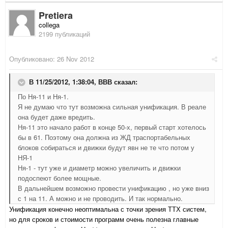
Pretiera
collega
2199 публикаций
Опубликовано:
26 Nov 2012
В 11/25/2012, 1:38:04, ВВВ сказал:
По Ня-11 и Ня-1.
Я не думаю что тут возможна сильная унификация. В реале
она будет даже вредить.
Ня-11 это начало работ в конце 50-х, первый старт хотелось
бы в 61. Поэтому она должна из ЖД траспортабельных
блоков собираться и движки будут явн не те что потом у
НЯ-1
Ня-1 - тут уже и диаметр можно увеличить и движки
подоспеют более мощные.
В дальнейшем возможно провести унификацию , но уже вниз
с 1 на 11. А можно и не проводить. И так нормально.
Унификация конечно неоптимальна с точки зрения ТТХ систем,
но для сроков и стоимости программ очень полезна главные