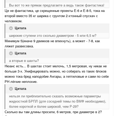
Вы вот то же прямак предлагаете а ведь також фантастика!
Це не фантастика, це скрещенные проекты Е-6 и Е-8-5, тока на
второй вместо 35 кг шарика с грунтом 2-хтонный спускач с
человеком.
Цитата
широкие ступени это сколько диаметром - 5 или 6,5 м?
Минимум 5(иначе 9 движков не впихнуть), а может - 7-8, как
ляжет развесовка.
Цитата
а вторые в шахты?
Нюанс есть... В шахтах стоит мелочь, 1,5 метровая, ну никак не
больше 3-х. Унифицировать можно, но собирать из таких блоков
можно тока бред наподобие Ангары, а гептиловые и сами по себе
РН лёгкие неплохие.
Цитата
нельзя ли приблизительно сказать возможные параметры
жидкостной БРПЛ (для соседней темы по ВМФ необходимо),
более короткой и более широкой, чем Р-29?
Сколько вы там длины просили, 6 метров, при диаметре в 2?