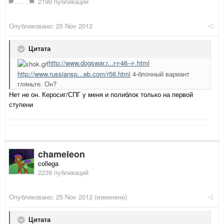
2199 публикаций
Опубликовано:
25 Nov 2012
Цитата
http://www.dogswar.r...r-r-46--r-.html
http://www.russiansp...eb.com/r56.html
4-блочный вариант
гляньте. Он?
Нет не он. Керосиг/СПГ у меня и полиблок только на первой
ступени
chameleon
collega
2239 публикаций
Опубликовано:
25 Nov 2012
(изменено)
Цитата