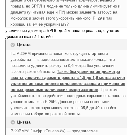
правда, но БРПЛ в лодке не только длина лимитирует но и
диаметр (учитывая еще и ПУ) можно заменить автобус на
моноблок и засчет этого укоротить немного. Р_29 и так
хороша, зачем её укорачивать?
увеличение диаметра БРПЛ до 2 м вполне реально, с учетом
диаметра шахт 2,1 м, ибо
Цитата
На Р-29РМ применена новая конструкция стартового
устройства — в виде резинометаллического кольца, что
позволило удлинить ракету на 0,6 метра без увеличения
высоты ракетной шахты.
Также без увеличения диаметра
шахты увеличен диаметр ракеты с 1,8 до 1,9 метра за счет
уплотнения компоновки кольцевого зазора и применения
новых резинометаллических амортизаторов
. При этом
устойчивость от воздействия подводных взрывов осталась на
уровне комплекса Р-29Р. Данные решения позволили
увеличить стартовую массу ракеты с 35,5 до 40 тонн без
изменения габаритов ракетной шахты.
Цитата
Р-29РМУ3 (шифр «Синева-2») — предлагаемая