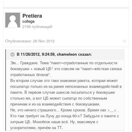
Pretiera
collega
2199 публикаций
Опубликовано:
26 Nov 2012
В 11/26/2012, 9:24:59, chameleon сказал:
Эм... Граждане. Тема "пакет=отработанные по отдельности
боковушки + новый ЦБ" это совсем не "пакет=жёсткая связка
отработанных блоков".
Во втором случае это таки знакомая ракета, которая может
посыпатцо только из-за ранее непознанных взаимодействий в
пакете. В первом случае шансов посыпаться у боковушек
столько же, а вот ЦБ может сыпатцо по собственным
причинам и из-за взаимодействия с боковушками.
Не, это ничего страшного... Кроме сроков. Время нах >__< .
Кто там требует на Луну до конца 60-х? Забудьте о пакете с
хитрым ЦБ. Моноблок наше всё. Ну, максимум с
ускорителями, причём на ТТ.