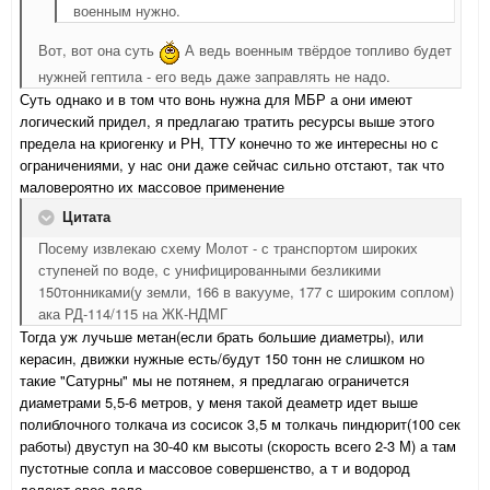
военным нужно.
Вот, вот она суть
А ведь военным твёрдое топливо будет
нужней гептила - его ведь даже заправлять не надо.
Суть однако и в том что вонь нужна для МБР а они имеют
логический придел, я предлагаю тратить ресурсы выше этого
предела на криогенку и РН, ТТУ конечно то же интересны но с
ограничениями, у нас они даже сейчас сильно отстают, так что
маловероятно их массовое применение
Цитата
Посему извлекаю схему Молот - с транспортом широких
ступеней по воде, с унифицированными безликими
150тонниками(у земли, 166 в вакууме, 177 с широким соплом)
ака РД-114/115 на ЖК-НДМГ
Тогда уж лучьше метан(если брать большие диаметры), или
керасин, движки нужные есть/будут 150 тонн не слишком но
такие "Сатурны" мы не потянем, я предлагаю ограничется
диаметрами 5,5-6 метров, у меня такой деаметр идет выше
полиблочного толкача из сосисок 3,5 м толкачь пиндюрит(100 сек
работы) двуступ на 30-40 км высоты (скорость всего 2-3 М) а там
пустотные сопла и массовое совершенство, а т и водород
делают свое дело