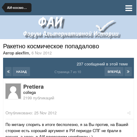
АИ-космонавтика и ракетная техника
Ракетно космическое попадалово
Автор alexflim
,
6 Nov 2012
237 сообщений в этой теме
Страница 7 из 10
НАЗАД
ВПЕРЁД
Pretiera
collega
2199 публикаций
Опубликовано:
25 Nov 2012
По метану спорить в итоге бесполезно, я за Вы против, на Вашей
стороне есть хороший аргумент в РИ периоде СПГ не брали в
расчет, а здесь в АИ плюрализм неизбежен.:-)