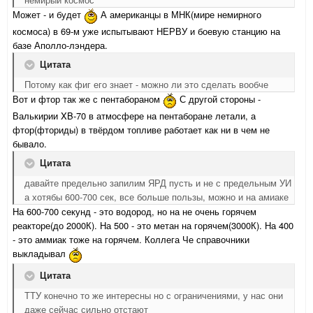
Может - и будет
А американцы в МНК(мире немирного
космоса) в 69-м уже испытывают НЕРВУ и боевую станцию на
базе Аполло-лэндера.
Цитата
Потому как фиг его знает - можно ли это сделать вообче
Вот и фтор так же с пентабораном
С другой стороны -
Валькирии XB-70 в атмосфере на пентаборане летали, а
фтор(фториды) в твёрдом топливе работает как ни в чем не
бывало.
Цитата
давайте предельно запилим ЯРД пусть и не с предельным УИ
а хотябы 600-700 сек, все больше пользы, можно и на амиаке
На 600-700 секунд - это водород, но на не очень горячем
реакторе(до 2000К). На 500 - это метан на горячем(3000К). На 400
- это аммиак тоже на горячем. Коллега Че справочники
выкладывал
Цитата
ТТУ конечно то же интересны но с ограничениями, у нас они
даже сейчас сильно отстают