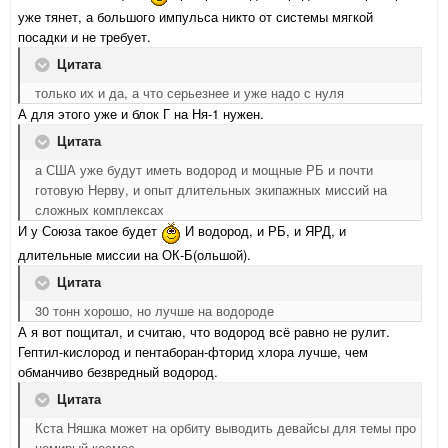
уже тянет, а большого импульса никто от системы мягкой
посадки и не требует.
Цитата
только их и да, а что серьезнее и уже надо с нуля
А для этого уже и блок Г на Ня-1 нужен.
Цитата
а США уже будут иметь водород и мощные РБ и почти
готовую Нерву, и опыт длительных экипажных миссий на
сложных комплексах
И у Союза такое будет
И водород, и РБ, и ЯРД, и
длительные миссии на ОК-Б(ольшой).
Цитата
30 тонн хорошо, но лучше на водороде
А я вот пощитал, и считаю, что водород всё равно не рулит.
Гептил-кислород и пентаборан-фторид хлора лучше, чем
обманчиво безвредный водород.
Цитата
Кста Няшка может на орбиту выводить девайсы для темы про
немирый космос