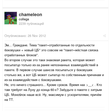
chameleon
collega
2239 публикаций
Опубликовано:
26 Nov 2012
Эм... Граждане. Тема "пакет=отработанные по отдельности
боковушки + новый ЦБ" это совсем не "пакет=жёсткая связка
отработанных блоков".
Во втором случае это таки знакомая ракета, которая может
посыпатцо только из-за ранее непознанных взаимодействий в
пакете. В первом случае шансов посыпаться у боковушек
столько же, а вот ЦБ может сыпатцо по собственным причинам и
из-за взаимодействия с боковушками.
Не, это ничего страшного... Кроме сроков. Время нах >__< . Кто
там требует на Луну до конца 60-х? Забудьте о пакете с хитрым
ЦБ. Моноблок наше всё. Ну, максимум с ускорителями, причём
на ТТ.