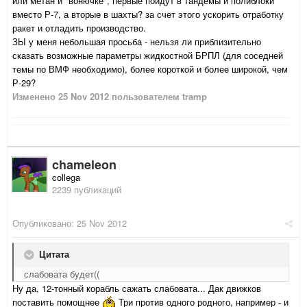
или метан и "вонючке", первые пойдут в тандемы и полиблоки
вместо Р-7, а вторые в шахты? за счет этого ускорить отработку
ракет и отладить производство.
ЗЫ у меня небольшая просьба - нельзя ли приблизительно
сказать возможные параметры жидкостной БРПЛ (для соседней
темы по ВМФ необходимо), более короткой и более широкой, чем
Р-29?
Изменено
25 Nov 2012
пользователем tramp
chameleon
collega
2239 публикаций
Опубликовано:
25 Nov 2012
Цитата
слабовата будет((
Ну да, 12-тонный корабль сажать слабовата... Дак движков
поставить помощнее
Три против одного родного, например - и