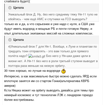
слабовата будет((
Цитата
Уникальный блок Д. Ну, без него среднему тяжу Ня-11 тупо не
обойтись - чем ещё АМС и спутники на ГСО выводить?
только их и да, а что серьезнее и уже надо с нуля, а США уже
будут иметь водород и мощные РБ и почти готовую Нерву, и
опыт длительных экипажных миссий на сложных комплексах.
Цитата
4)Уникальный блок Г для Ня-1. Вообще, к Луне и планетам по
тридцать тонн отправлять - это вам только для прямого
полёта надо?
Без него у Ня-шки даже цели в
жизни нет. А Ня-11 без него в роли третьей ступени выводит в
полтора раза меньше на низкую орбиту.
30 тонн хорошо, но лучше на водороде
Интересно, а как максимально быстро можно сделать ЯРД если
вплотную занятся им со стартом Гонки(альтернатива КВРБ
амеров)
Кста Няшка может на орбиту выводить девайсы для темы про
немирый космомос и тут технологии ЛЭК с лендером гораздо
более востребованы.