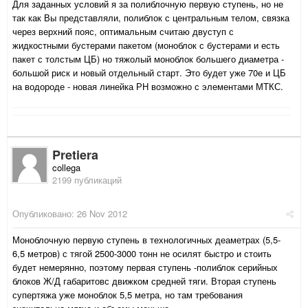
Для заданных условий я за полиблочную первую ступень, но не
так как Вы представляли, полиблок с центральным телом, связка
через верхний пояс, оптимальным считаю двуступ с
жидкостными бустерами пакетом (моноблок с бустерами и есть
пакет с толстым ЦБ) но тяжолый моноблок большего диаметра -
большой риск и новый отдельный старт. Это будет уже 70е и ЦБ
на водороде - новая линейка РН возможно с элементами МТКС.
Pretiera
collega
2199 публикаций
Опубликовано:
26 Nov 2012
Моноблочную первую ступень в технологичных деаметрах (5,5-
6,5 метров) с тягой 2500-3000 тонн не осилят быстро и стоить
будет немерянно, поэтому первая ступень -полиблок серийных
блоков Ж/Д габаритовс движком средней тяги. Вторая ступень
супертяжа уже моноблок 5,5 метра, но там требования