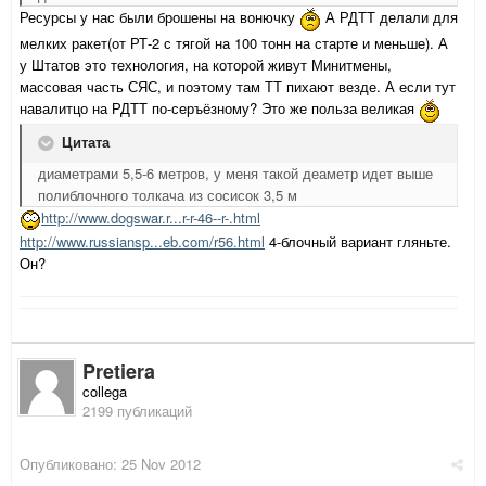
Ресурсы у нас были брошены на вонючку
А РДТТ делали для
мелких ракет(от РТ-2 с тягой на 100 тонн на старте и меньше). А
у Штатов это технология, на которой живут Минитмены,
массовая часть СЯС, и поэтому там ТТ пихают везде. А если тут
навалитцо на РДТТ по-серъёзному? Это же польза великая
Цитата
диаметрами 5,5-6 метров, у меня такой деаметр идет выше
полиблочного толкача из сосисок 3,5 м
http://www.dogswar.r...r-r-46--r-.html
http://www.russiansp...eb.com/r56.html
4-блочный вариант гляньте.
Он?
Pretiera
collega
2199 публикаций
Опубликовано:
25 Nov 2012