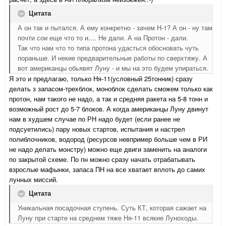
Цитата
А он так и пытался. А ему конкретно - зачем Н-1? А он - ну там
почти сои еще что то и.... Не дали. А на Протон - дали.
Так что нам что то типа протона удасться обосновать чуть
пораньше. И некие предварительные работы по сверхтяжу. А
вот американцы обьявят Луну - и мы на это будем упираться.
Я это и предлагаю, только Ня-11(условный 25тонник) сразу
делать з запасом-трехблок, моноблок сделать сможем только как
протон, нам такого не надо, а так и средняя ракета на 5-8 тонн и
возможный рост до 5-7 блоков. А когда американцы Луну двинут
нам в худшем случае по РН надо будет (если ранее не
подсуетились) пару новых стартов, испытания и настрел
полиблочников, водород (ресурсов невпример больше чем в РИ
не надо делать монстру) можно еще двиги заменить на аналоги
по закрытой схеме. По пн можно сразу начать отрабатывать
взрослые мафынки, запаса ПН на все хватает вплоть до самих
лунных миссий.
Цитата
Уникальная посадочная ступень. Суть КТ, которая сажает на
Луну при старте на среднем тяже Ня-11 всякие Луноходы.