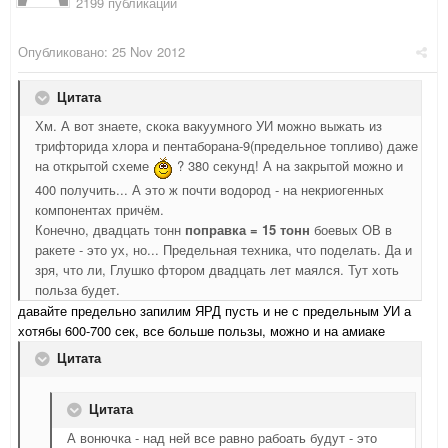
2199 публикаций
Опубликовано:
25 Nov 2012
Цитата
Хм. А вот знаете, скока вакуумного УИ можно выжать из
трифторида хлора и пентаборана-9(предельное топливо) даже
на открытой схеме
? 380 секунд! А на закрытой можно и
400 получить... А это ж почти водород - на некриогенных
компонентах причём.
Конечно, двадцать тонн
поправка = 15 тонн
боевых ОВ в
ракете - это ух, но... Предельная техника, что поделать. Да и
зря, что ли, Глушко фтором двадцать лет маялся. Тут хоть
польза будет.
давайте предельно запилим ЯРД пусть и не с предельным УИ а
хотябы 600-700 сек, все больше пользы, можно и на амиаке
Цитата
Цитата
А вонючка - над ней все равно рабоать будут - это