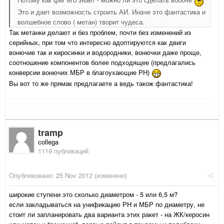
Это и дает возможность строить АИ. Иначе это фантастика и
волшебное слово ( метан) творит чудеса.
Так метанки делают и без проблем, почти без изменений из
серийных, при том что интересно адоптируются как двиги
вонючие так и киросинки и водородники, вонючки даже проще,
соотношение компонентов более подходящее (предлагались
конверсии вонючих МБР в благоухающие РН)
Вы вот то же прямак предлагаете а ведь також фантастика!
tramp
collega
1119 публикаций
Опубликовано:
25 Nov 2012
(изменено)
широкие ступени это сколько диаметром - 5 или 6,5 м?
если закладываться на унификацию РН и МБР по диаметру, не
стоит ли запланировать два варианта этих ракет - на ЖК/керосин