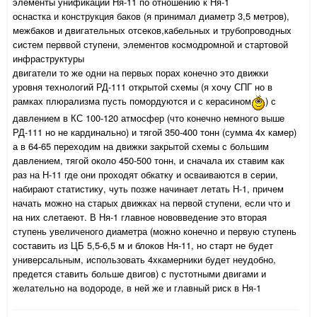
элементы унификации Ня-11 по отношению к Ня-1
оснастка и конструкция баков (я принимал диаметр 3,5 метров),
межбаков и двигательных отсеков,кабельных и трубопроводных
систем перввой ступени, элементов космодромной и стартовой
инфраструктуры
двигатели то же одни на первых порах конечно это движки
уровня технологий РД-111 открытой схемы (я хочу СПГ но в
рамках плюрализма пусть помордуются и с керасином
) с
давлением в КС 100-120 атмосфер (что конечно немного выше
РД-111 но не кардинально) и тягой 350-400 тонн (сумма 4х камер)
а в 64-65 переходим на движки закрытой схемы с большим
давлением, тягой около 450-500 тонн, и сначала их ставим как
раз на Н-11 где они проходят обкатку и осваиваются в серии,
набирают статистику, чуть позже начинает летать Н-1, причем
начать можно на старых движках на первой ступени, если что и
на них слетаеют. В Ня-1 главное нововведение это вторая
ступень увеличеного диаметра (можно конечно и первую ступень
составить из ЦБ 5,5-6,5 м и блоков Ня-11, но старт не будет
универсальным, использовать 4хкамерники будет неудобно,
предется ставить больше двигов) с пустотными двигами и
желательно на водороде, в ней же и главный риск в Ня-1