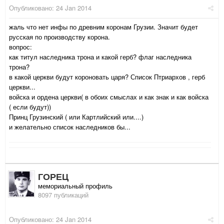
Опубликовано:
24 Jan 2014
жаль что нет инфы по древним коронам Грузии. Значит будет
русская по производству корона.
вопрос:
как титул наследника трона и какой герб? флаг наследника
трона?
в какой церкви будут короновать царя? Список Птриархов , герб
церкви...
войска и ордена церкви( в обоих смыслах и как знак и как войска
( если будут))
Принц Грузинский ( или Картлийский или....)
и желательно список наследников бы...
ГОРЕЦ
мемориальный профиль
8097 публикаций
Опубликовано:
24 Jan 2014