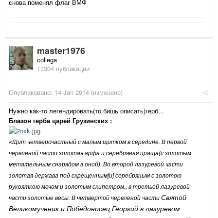
снова поменял флаг ВМФ
master1976
collega
13304 публикации
Опубликовано:
14 Jan 2014
(изменено)
Нужно как-то легендировать(то бишь описать)герб...
Блазон герба царей Грузинских :
«Щит четверочастный с малым щитком в середине. В первой
червленой части золотая арфа и серебряная праща(с золотым
метательным снарядом в оной). Во второй лазуревой части
золотая держава под скрещенным[и] серебряным с золотою
рукояткою мечом и золотым скипетром., в третьей лазуревой
Святой
части золотые весы. В четвертой червленой части
Великомученик и Победоносец Георгий в лазуревом