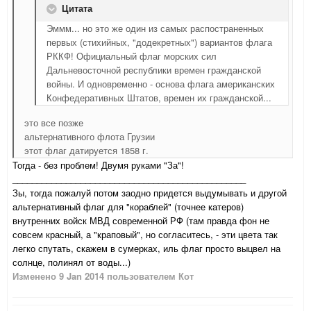
Цитата
Эммм... но это же один из самых распостраненных
первых (стихийных, "додекретных") вариантов флага
РККФ! Официальный флаг морских сил
Дальневосточной республики времен гражданской
войны. И одновременно - основа флага американских
Конфедеративных Штатов, времен их гражданской...
это все позже
альтернативного флота Грузии
этот флаг датируется 1858 г.
Тогда - без проблем! Двумя руками "За"!
________________________________________________
Зы, тогда пожалуй потом заодно придется выдумывать и другой
альтернативный флаг для "кораблей" (точнее катеров)
внутренних войск МВД современной РФ (там правда фон не
совсем красный, а "краповый", но согласитесь, - эти цвета так
легко спутать, скажем в сумерках, иль флаг просто выцвел на
солнце, полинял от воды...)
Изменено
9 Jan 2014
пользователем Кот