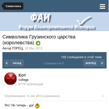
Символика
Символика Грузинского царства
(королевства)
Автор ГОРЕЦ
,
28 Mar 2013
102 сообщения в этой теме
Страница 4 из 5
НАЗАД
ВПЕРЁД
Кот
collega
9779 публикаций
Опубликовано:
9 Jan 2014
(изменено)
Упс! Но теперь - да!