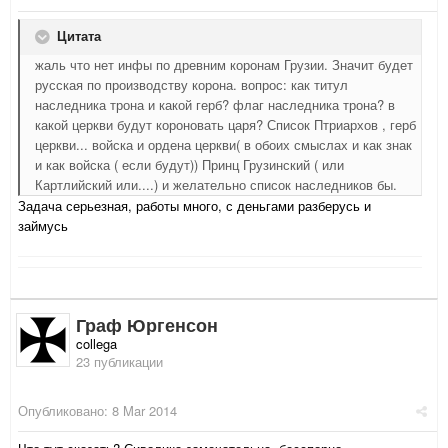
Цитата
жаль что нет инфы по древним коронам Грузии. Значит будет
русская по производству корона. вопрос: как титул
наследника трона и какой герб? флаг наследника трона? в
какой церкви будут короновать царя? Список Птриархов , герб
церкви... войска и ордена церкви( в обоих смыслах и как знак
и как войска ( если будут)) Принц Грузинский ( или
Картлийский или....) и желательно список наследников бы.
Задача серьезная, работы много, с деньгами разберусь и
займусь
Граф Юргенсон
collega
23 публикации
Опубликовано:
8 Mar 2014