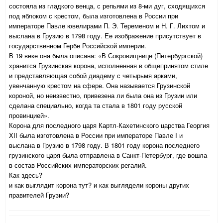
состояла из гладкого венца, с репьями из 8-ми дуг, сходящихся
под яблоком с крестом, была изготовлена в России при
императоре Павле ювелирами П. Э. Теременом и Н. Г. Лихтом и
выслана в Грузию в 1798 году. Ее изображение присутствует в
государственном Гербе Российской империи.
В 19 веке она была описана: «В Сокровищнице (Петербургской)
хранится Грузинская корона, исполненная в общепринятом стиле
и представляющая собой диадему с четырьмя арками,
увенчанную крестом на сфере. Она называется Грузинской
короной, но неизвестно, привезена ли была она из Грузии или
сделана специально, когда та стала в 1801 году русской
провинцией».
Корона для последного царя Картл-Кахетинского царства Георгия
XII была изготовлена в России при императоре Павле I и
выслана в Грузию в 1798 году. В 1801 году корона последнего
грузинского царя была отправлена в Санкт-Петербург, где вошла
в состав Российских императорских регалий.
Как здесь?
и как выглядит корона тут? и как выглядели короны других
правителей Грузии?