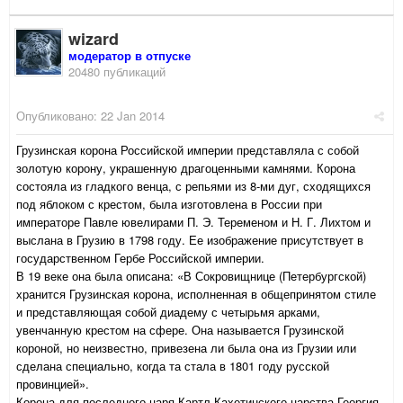
wizard
модератор в отпуске
20480 публикаций
Опубликовано:
22 Jan 2014
Грузинская корона Российской империи представляла с собой
золотую корону, украшенную драгоценными камнями. Корона
состояла из гладкого венца, с репьями из 8-ми дуг, сходящихся
под яблоком с крестом, была изготовлена в России при
императоре Павле ювелирами П. Э. Теременом и Н. Г. Лихтом и
выслана в Грузию в 1798 году. Ее изображение присутствует в
государственном Гербе Российской империи.
В 19 веке она была описана: «В Сокровищнице (Петербургской)
хранится Грузинская корона, исполненная в общепринятом стиле
и представляющая собой диадему с четырьмя арками,
увенчанную крестом на сфере. Она называется Грузинской
короной, но неизвестно, привезена ли была она из Грузии или
сделана специально, когда та стала в 1801 году русской
провинцией».
Корона для последного царя Картл-Кахетинского царства Георгия