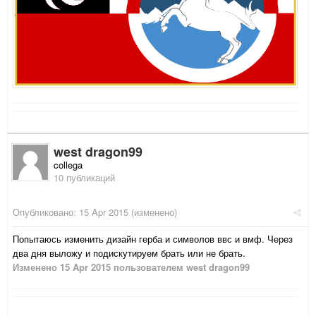
west dragon99
collega
10 публикаций
Опубликовано:
15 Apr 2015
(изменено)
Попытаюсь изменить дизайн герба и символов ввс и вмф. Через
два дня выложу и подискутируем брать или не брать.
Изменено
15 Apr 2015
пользователем west dragon99