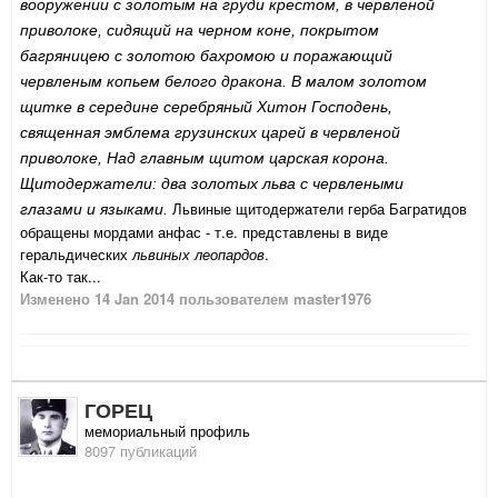
вооружении с золотым на груди крестом, в червленой
приволоке, сидящий на черном коне, покрытом
багряницею с золотою бахромою и поражающий
червленым копьем белого дракона. В малом золотом
щитке в середине серебряный
Хитон Господень,
священная эмблема грузинских царей в червленой
приволоке, Над главным щитом царская корона.
Щитодержатели: два золотых льва с червлеными
Львиные щитодержатели герба Багратидов
глазами и языками.
обращены мордами анфас - т.е. представлены в виде
геральдических
львиных леопардов
.
Как-то так...
Изменено
14 Jan 2014
пользователем master1976
ГОРЕЦ
мемориальный профиль
8097 публикаций