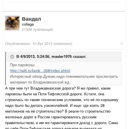
Вандал
collega
21938 публикаций
Опубликовано:
10 Apr 2013
(изменено)
В 4/9/2013, 5:24:56, master1976 сказал:
Про паровозы.
http://nplit.ru/book...058/index.shtml
Интересный обзор.Думаю,надо повнимательнее просмотреть
материал по Владикавказской жд.
А при чем тут Владикавказская дорога? Я же привел, какие
паровозы были на Поти-Тифлисской дороге. Кстати, она
строилась по таким техническим условиям, что её по-хорошему
надо было бы делать узкоколейной. И еще: где взять 28
миллионов на её строительство? В реале-то строительство
железных дорог в России гарантировалось русским
правительством, и им же гарантировался доход с дороги. Сама
по себе Поти-Тифлисская дорога еле-еле вылезала на