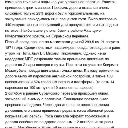
изменила течение и подмыла уже уложенное полотно. Участок
пришлось строить заново. Профиль дороги оказался очень
сложным: только 28% дороги были горизонтальными, на
закругления приходилось 36,5 процентов пути. Было построено
440 искусственных сооружений для пропуска рек и иных водных
потоков. Наибольшие уклоны были в районе Ахалцихо-
Имеретинского хребта, на Сурамском перевале.
Первый поезд прошел по магистрали длиной 289,5 км 21 августа
1871 года. Среди почетных пассажиров поезда, отошедшего рано
утром из Поти, был ВК Михаил Николаевич. Однако из-за
недоделок МПС разрешило только временное движение по
дороге по 2 пары поездов в сутки. При этом на участке Квирилы-
Межетубань поезда двигались только днем. К этому времени на
дороге было 40 паровозов английской постройки, а также 138
пассажирских и 624 товарных вагона и платформы (то есть 14
паровозов на 100 км пути и 19 вагонов на паровоз).
2 октября в районе Сурамского перевала произошел обвал,
засыпавший выемку с полотном. Сообщение поездов было
прервано на неделю. Через два дня после восстановления
движения, его снова пришлось прервать из-за обильной росы,
покрывавшей рельсы. Роса снижала эффект торможения и
делала сообщение по дороге опасным. 12 октября из-за росы
между Михайлово и Межетубанью сошел с рельсов товарный