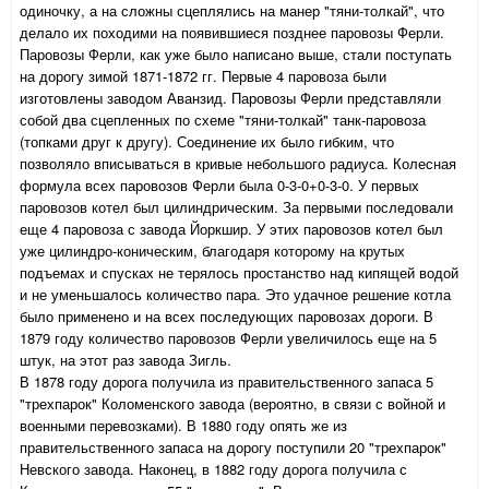
одиночку, а на сложны сцеплялись на манер "тяни-толкай", что
делало их походими на появившиеся позднее паровозы Ферли.
Паровозы Ферли, как уже было написано выше, стали поступать
на дорогу зимой 1871-1872 гг. Первые 4 паровоза были
изготовлены заводом Аванзид. Паровозы Ферли представляли
собой два сцепленных по схеме "тяни-толкай" танк-паровоза
(топками друг к другу). Соединение их было гибким, что
позволяло вписываться в кривые небольшого радиуса. Колесная
формула всех паровозов Ферли была 0-3-0+0-3-0. У первых
паровозов котел был цилиндрическим. За первыми последовали
еще 4 паровоза с завода Йоркшир. У этих паровозов котел был
уже цилиндро-коническим, благодаря которому на крутых
подъемах и спусках не терялось простанство над кипящей водой
и не уменьшалось количество пара. Это удачное решение котла
было применено и на всех последующих паровозах дороги. В
1879 году количество паровозов Ферли увеличилось еще на 5
штук, на этот раз завода Зигль.
В 1878 году дорога получила из правительственного запаса 5
"трехпарок" Коломенского завода (вероятно, в связи с войной и
военными перевозками). В 1880 году опять же из
правительственного запаса на дорогу поступили 20 "трехпарок"
Невского завода. Наконец, в 1882 году дорога получила с