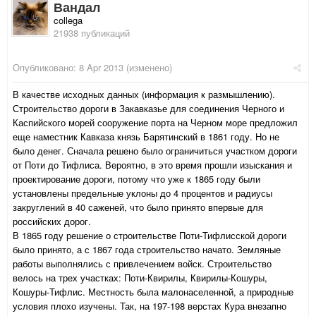
Вандал
collega
21938 публикаций
Опубликовано:
8 Apr 2013
(изменено)
В качестве исходных данных (информация к размышлению).
Строительство дороги в Закавказье для соединения Черного и
Каспийского морей сооружение порта на Черном море предложил
еще наместник Кавказа князь Барятинский в 1861 году. Но не
было денег. Сначала решено было ограничиться участком дороги
от Поти до Тифлиса. Вероятно, в это время прошли изыскания и
проектирование дороги, потому что уже к 1865 году были
установлены предельные уклоны до 4 процентов и радиусы
закруглений в 40 саженей, что было принято впервые для
российских дорог.
В 1865 году решение о строительстве Поти-Тифлисской дороги
было принято, а с 1867 года строительство начато. Земляные
работы выполнялись с привлечением войск. Строительство
велось на трех участках: Поти-Квирилы, Квирилы-Кошуры,
Кошуры-Тифлис. Местность была малонаселенной, а природные
условия плохо изучены. Так, на 197-198 верстах Кура внезапно