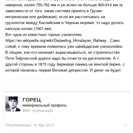
наверное, колея 750-762 мм и уж всяко не больше 900-914 мм (в
зависимости от того, какая система принята в Грузии -
метрическая или дюймовая), если же рассчитывать на
грузопоток между Каспийским и Черным морями, то надо делать
капскую колею (1067 мм).
Вот одна из известных горных узкоколеек:
https://en.wikipedia.org/wiki/Darjeeling_Himalayan_Railway . Само
собой, к тому времени появились уже швейцарские узкоколейки.
В общем, кое-что начинает вырисовываться, но строительство
Поти-Тифлисской дороги надо бы отнести на десятилетие. А с
другой стороны в 1873 году биржевая паника на венской бирже, с
которой началась первая Великая депрессия. И денег не будет.
ГОРЕЦ
мемориальный профиль
8097 публикаций
Опубликовано:
10 Apr 2013