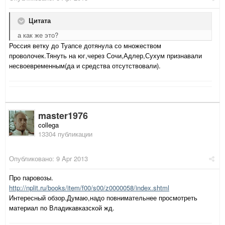
Цитата
а как же это?
Россия ветку до Туапсе дотянула со множеством
проволочек.Тянуть на юг,через Сочи,Адлер,Сухум признавали
несвоевременным(да и средства отсутствовали).
master1976
collega
13304 публикации
Опубликовано:
9 Apr 2013
Про паровозы.
http://nplit.ru/books/item/f00/s00/z0000058/index.shtml
Интересный обзор.Думаю,надо повнимательнее просмотреть
материал по Владикавказской жд.