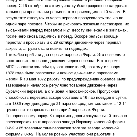
поезд. С 16 октября по этому участку было разрешено следовать
только при просыхании рельсов, что происходило к 13 часам. В
результате ежесуточно через перевал пропускалось только по
одной паре поездов. Чтобы не рисковать жизнями пассажиров, их
высаживали еперед первалом и 21 версту они ехали в экипажах,
после чего снова садились в поезд. Вскоре рельсы вообще
перестали просыхать и с 29 октября движение через перевал
закрыли, а грузы стали возить на подводах.
1 декабря прибыли два первых паровоза Ферли. Это позволило
восстановить дневное движение через перевал. В это время
МПС завалили жалобы грузоотправителей, поэтому с января
1872 года было разрешено и ночное движение с паровозами
Ферли. К 18 мая 1872 работы по предупреждению обвалов были
завершены и началось регулярно товарное движение через
Сурамский перевал, а с 9 июня и пассажирское. Пропускная
способность перевала вскоре составила 16 пар поездов в сутки,
а в 1886 году доведена до 21 пары со средним составом в 12-14
груженных товарных вагонов при 2 паровозах Ферли.
По паровозному парку. К открытию дороги закуплены 13 товарно-
пассажирских танк-паровозов завода Йоркшир колесной формы
0-2-2 и 25 товарных танк-паровозов того же завода колесной
формулы 0-3-2. На более ровных участках они работали в