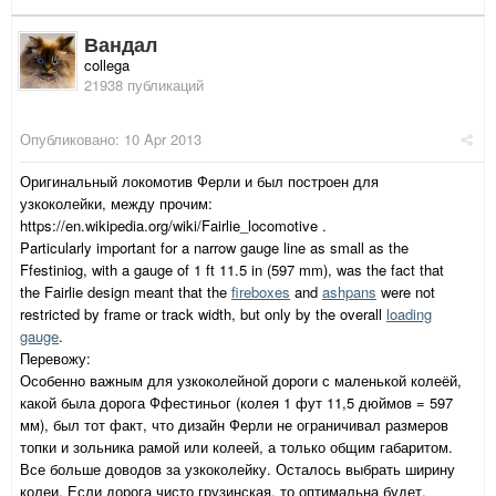
Вандал
collega
21938 публикаций
Опубликовано:
10 Apr 2013
Оригинальный локомотив Ферли и был построен для
узкоколейки, между прочим:
https://en.wikipedia.org/wiki/Fairlie_locomotive .
Particularly important for a narrow gauge line as small as the
Ffestiniog, with a gauge of 1 ft 11.5 in (597 mm), was the fact that
the Fairlie design meant that the
fireboxes
and
ashpans
were not
restricted by frame or track width, but only by the overall
loading
gauge
.
Перевожу:
Особенно важным для узкоколейной дороги с маленькой колеёй,
какой была дорога Ффестиньог (колея 1 фут 11,5 дюймов = 597
мм), был тот факт, что дизайн Ферли не ограничивал размеров
топки и зольника рамой или колеей, а только общим габаритом.
Все больше доводов за узкоколейку. Осталось выбрать ширину
колеи. Если дорога чисто грузинская, то оптимальна будет,