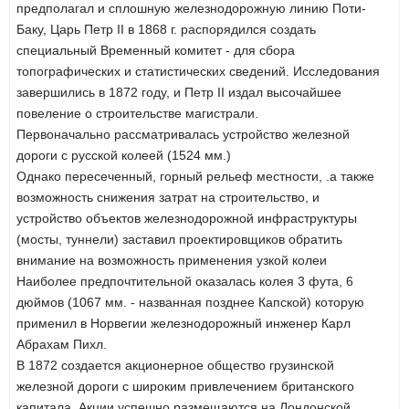
предполагал и сплошную железнодорожную линию Поти-
Баку, Царь Петр II в 1868 г. распорядился создать
специальный Временный комитет - для сбора
топографических и статистических сведений. Исследования
завершились в 1872 году, и Петр II издал высочайшее
повеление о строительстве магистрали.
Первоначально рассматривалась устройство железной
дороги с русской колеей (1524 мм.)
Однако пересеченный, горный рельеф местности, .
а также
возможность снижения затрат на строительство, и
устройство объектов железнодорожной инфраструктуры
(мосты, туннели) заставил проектировщиков обратить
внимание на возможность применения узкой колеи
Наиболее предпочтительной оказалась колея 3 фута, 6
дюймов (1067 мм. - названная позднее Капской) которую
применил в Норвегии железнодорожный инженер Карл
Абрахам Пихл.
В 1872 создается акционерное общество грузинской
железной дороги с широким привлечением британского
капитала. Акции успешно размещаются на Лондонской