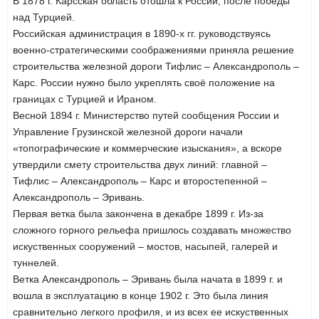
В 1878 г. Карсская область отошла к России, после победы
над Турцией.
Российская администрация в 1890-х гг. руководствуясь
военно-стратегическими соображениями приняла решение
строительства железной дороги Тифлис – Александрополь –
Карс. России нужно было укреплять своё положение на
границах с Турцией и Ираном.
Весной 1894 г. Министерство путей сообщения России и
Управление Грузинской железной дороги начали
«топографические и коммерческие изыскания», а вскоре
утвердили смету строительства двух линий: главной –
Тифлис – Александрополь – Карс и второстепенной –
Александрополь – Эривань.
Первая ветка была закончена в декабре 1899 г. Из-за
сложного горного рельефа пришлось создавать множество
искуственных сооружений – мостов, насыпей, галерей и
туннелей.
Ветка Александрополь – Эривань была начата в 1899 г. и
вошла в эксплуатацию в конце 1902 г. Это была линия
сравнительно легкого профиля, и из всех ее искуственных