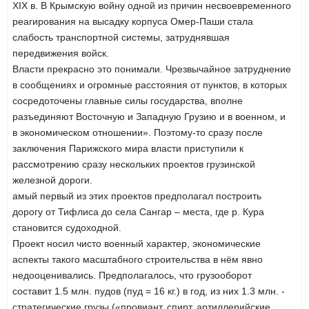
XIX в. В Крымскую войну одной из причин несвоевременного
реагирования на высадку корпуса Омер-Паши стала
слабость транспортной системы, затруднявшая
передвижения войск.
Власти прекрасно это понимали. Чрезвычайное затруднение
в сообщениях и огромные расстояния от пунктов, в которых
сосредоточены главные силы государства, вполне
разъединяют Восточную и Западную Грузию и в военном, и
в экономическом отношении». Поэтому-то сразу после
заключения Парижского мира власти приступили к
рассмотрению сразу нескольких проектов грузинской
железной дороги.
амый первый из этих проектов предполагал построить
дорогу от Тифлиса до села Сангар – места, где р. Кура
становится судоходной.
Проект носил чисто военный характер, экономические
аспекты такого масштабного строительства в нём явно
недооценивались. Предполагалось, что грузооборот
составит 1.5 млн. пудов (пуд = 16 кг.) в год, из них 1.3 млн. -
стратегические грузы («провиант, спирт, артиллерийские