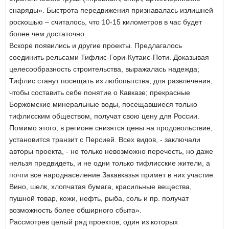
снаряды». Быстрота передвижения признавалась излишней
роскошью – считалось, что 10-15 километров в час будет
более чем достаточно.
Вскоре появились и другие проекты. Предлагалось
соединить рельсами Тифлис-Гори-Кутаис-Поти. Доказывая
целесообразность строительства, выражалась надежда;
Тифлис станут посещать из любопытства, для развлечения,
чтобы составить себе понятие о Кавказе; прекрасные
Боржомские минеральные воды, посещавшиеся только
тифлисским обществом, получат свою цену для России.
Помимо этого, в регионе снизятся цены на продовольствие,
установится транзит с Персией. Всех видов, - заключали
авторы проекта, - не только невозможно перечесть, но даже
нельзя предвидеть, и не одни только тифлисские жители, а
почти все народнаселение Закавказья примет в них участие.
Вино, шелк, хлопчатая бумага, красильные вещества,
пушной товар, кожи, нефть, рыба, соль и пр. получат
возможность более обширного сбыта».
Рассмотрев целый ряд проектов, один из которых