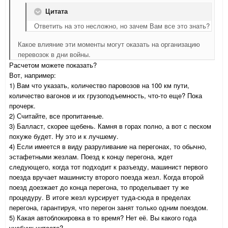
Цитата
Ответить на это несложно, но зачем Вам все это знать?
Какое влияние эти моменты могут оказать на организацию
перевозок в дни войны.
Расчетом можете показать?
Вот, например:
1) Вам что указать, количество паровозов на 100 км пути,
количество вагонов и их грузоподъемность, что-то еще? Пока
прочерк.
2) Считайте, все пропитанные.
3) Балласт, скорее щебень. Камня в горах полно, а вот с песком
похуже будет. Ну это и к лучшему.
4) Если имеется в виду разруливание на перегонах, то обычно,
эстафетными жезлам. Поезд к концу перегона, ждет
следующего, когда тот подходит к разъезду, машинист первого
поезда вручает машинисту второго поезда жезл. Когда второй
поезд доезжает до конца перегона, то проделывает ту же
процедуру. В итоге жезл курсирует туда-сюда в пределах
перегона, гарантируя, что перегон занят только одним поездом.
5) Какая автоблокировка в то время? Нет её. Вы какого года
учебник читаете?