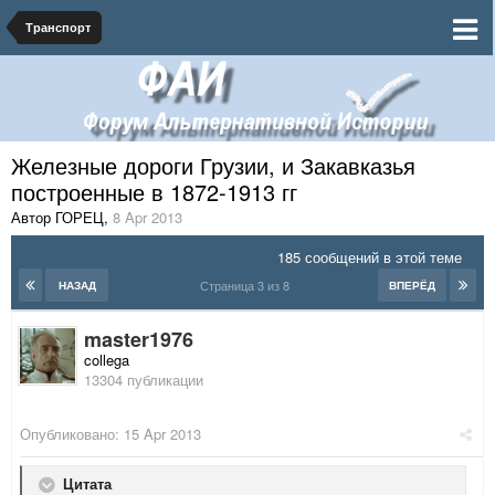
Транспорт
Железные дороги Грузии, и Закавказья
построенные в 1872-1913 гг
Автор ГОРЕЦ
,
8 Apr 2013
185 сообщений в этой теме
Страница 3 из 8
НАЗАД
ВПЕРЁД
master1976
collega
13304 публикации
Опубликовано:
15 Apr 2013
Цитата