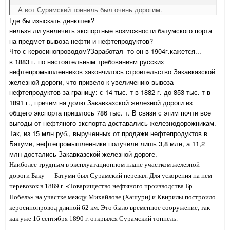
А вот Сурамский тоннель был очень дорогим.
Где бы изыскать денюшек?
нельзя ли увеличить экспортные возможности батумского порта
на предмет вывоза нефти и нефтепродуктов?
Что с керосинопроводом?Заработал -то он в 1904г.кажется...
в 1883 г. по настоятельным требованиям русских
нефтепромышленников закончилось строительство Закавказской
железной дороги, что привело к увеличению вывоза
нефтепродуктов за границу: с 14 тыс. т в 1882 г. до 853 тыс. т в
1891 г., причем на долю Закавказской железной дороги из
общего экспорта пришлось 786 тыс. т. В связи с этим почти все
выгоды от нефтяного экспорта доставались железнодорожникам.
Так, из 15 млн руб., вырученных от продажи нефтепродуктов в
Батуми, нефтепромышленники получили лишь 3,8 млн, а 11,2
млн достались Закавказской железной дороге.
Наиболее трудным в эксплуатационном плане участком железной
дороги Баку — Батуми был Сурамский перевал. Для ускорения на нем
перевозок в 1889 г. «Товарищество нефтяного производства Бр.
Нобель» на участке между Михайлове (Хашури) и Квирилы построило
керосинопровод длиной 62 км. Это было временное сооружение, так
как уже 16 сентября 1890 г. открылся Сурамский тоннель.