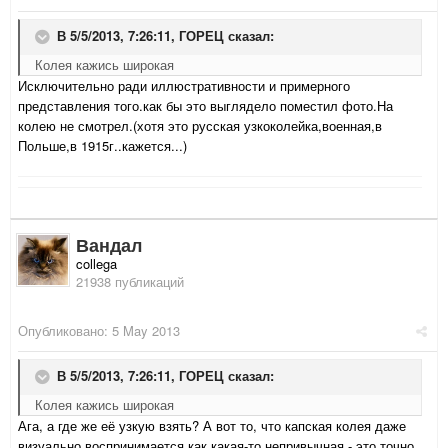
В 5/5/2013, 7:26:11, ГОРЕЦ сказал:
Колея кажись широкая
Исключительно ради иллюстративности и примерного
представления того.как бы это выглядело поместил фото.На
колею не смотрел.(хотя это русская узкоколейка,военная,в
Польше,в 1915г..кажется...)
Вандал
collega
21938 публикаций
Опубликовано:
5 May 2013
В 5/5/2013, 7:26:11, ГОРЕЦ сказал:
Колея кажись широкая
Ага, а где же её узкую взять? А вот то, что капская колея даже
визуально воспринимается как какая-то непривычная - это точно.