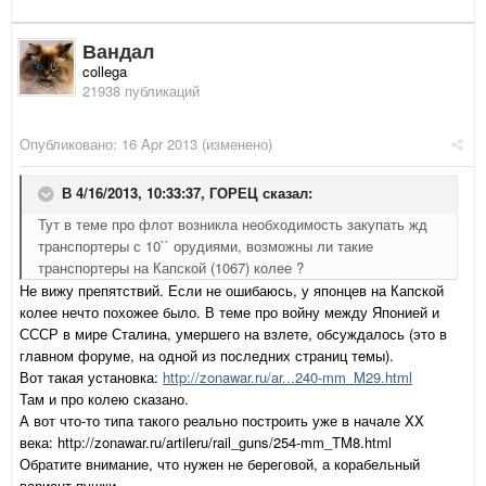
Вандал
collega
21938 публикаций
Опубликовано:
16 Apr 2013
(изменено)
В 4/16/2013, 10:33:37, ГОРЕЦ сказал:
Тут в теме про флот возникла необходимость закупать жд
транспортеры с 10`` орудиями, возможны ли такие
транспортеры на Капской (1067) колее ?
Не вижу препятствий. Если не ошибаюсь, у японцев на Капской
колее нечто похожее было. В теме про войну между Японией и
СССР в мире Сталина, умершего на взлете, обсуждалось (это в
главном форуме, на одной из последних страниц темы).
Вот такая установка:
http://zonawar.ru/ar...240-mm_M29.html
Там и про колею сказано.
А вот что-то типа такого реально построить уже в начале XX
века: http://zonawar.ru/artileru/rail_guns/254-mm_TM8.html
Обратите внимание, что нужен не береговой, а корабельный
вариант пушки.