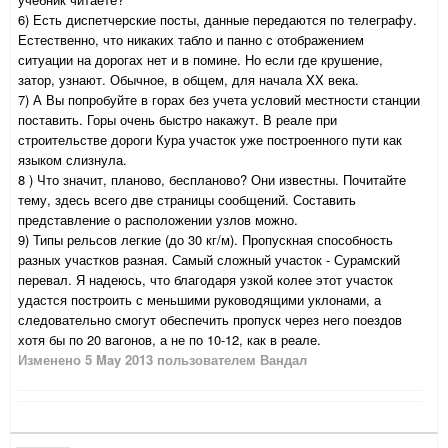
6) Есть диспетчерские посты, данные передаются по телеграфу.
Естественно, что никаких табло и панно с отображением
ситуации на дорогах нет и в помине. Но если где крушение,
затор, узнают. Обычное, в общем, для начала XX века.
7) А Вы попробуйте в горах без учета условий местности станции
поставить. Горы очень быстро накажут. В реале при
строительстве дороги Кура участок уже построенного пути как
языком слизнула.
8 ) Что значит, планово, беспланово? Они известны. Почитайте
тему, здесь всего две страницы сообщений. Составить
представление о расположении узлов можно.
9) Типы рельсов легкие (до 30 кг/м). Пропускная способность
разных участков разная. Самый сложный участок - Сурамский
перевал. Я надеюсь, что благодаря узкой колее этот участок
удастся построить с меньшими руководящими уклонами, а
следовательно смогут обеспечить пропуск через него поездов
хотя бы по 20 вагонов, а не по 10-12, как в реале.
Изменено
5 May 2013
пользователем Вандал