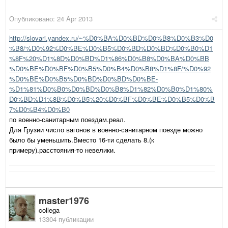
Опубликовано:
24 Apr 2013
http://slovari.yandex.ru/~%D0%BA%D0%BD%D0%B8%D0%B3%D0
%B8/%D0%92%D0%BE%D0%B5%D0%BD%D0%BD%D0%B0%D1
%8F%20%D1%8D%D0%BD%D1%86%D0%B8%D0%BA%D0%BB
%D0%BE%D0%BF%D0%B5%D0%B4%D0%B8%D1%8F/%D0%92
%D0%BE%D0%B5%D0%BD%D0%BD%D0%BE-
%D1%81%D0%B0%D0%BD%D0%B8%D1%82%D0%B0%D1%80%
D0%BD%D1%8B%D0%B5%20%D0%BF%D0%BE%D0%B5%D0%B
7%D0%B4%D0%B0
по военно-санитарным поездам.реал.
Для Грузии число вагонов в военно-санитарном поезде можно
было бы уменьшить.Вместо 16-ти сделать 8.(к
примеру).расстояния-то невелики.
master1976
collega
13304 публикации