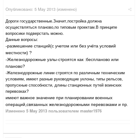
Опубликовано:
5 May 2013
(изменено)
Дороги государственные.Значит,постройка должна
осуществляться планово,по типовым проектам.В принципе
вопросики подверстать можно.
Данные вопросы:
-размешение станций(с учетом или без учёта условий
местности) ?
-Железнодорожные узлы-строятся как :беспланово или
планово?
-Железнодорожные линии строятся по различным техническим
условиям, имеют разные руководящие уклоны, типы рельсов,
пропускные способности, длины станционных путей воинских
перевозках?
имеют важное значение при планировании военных
операций,связанных железнодорожными перевозками и пр.
Изменено
5 May 2013
пользователем master1976