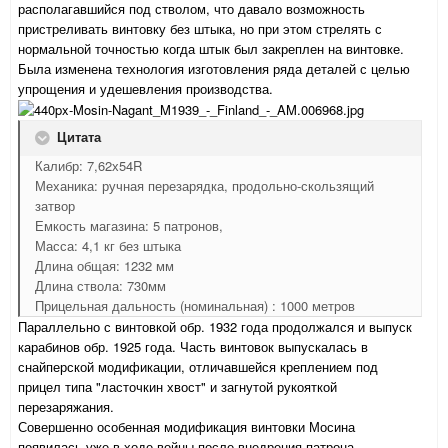
располагавшийся под стволом, что давало возможность
пристреливать винтовку без штыка, но при этом стрелять с
нормальной точностью когда штык был закреплен на винтовке.
Была изменена технология изготовления ряда деталей с целью
упрощения и удешевления производства.
Цитата
Калибр: 7,62х54R
Механика: ручная перезарядка, продольно-скользящий
затвор
Емкость магазина: 5 патронов,
Масса: 4,1 кг без штыка
Длина общая: 1232 мм
Длина ствола: 730мм
Прицельная дальность (номинальная) : 1000 метров
Параллельно с винтовкой обр. 1932 года продолжался и выпуск
карабинов обр. 1925 года. Часть винтовок выпускалась в
снайперской модификации, отличавшейся креплением под
прицел типа "ласточкин хвост" и загнутой рукояткой
перезаряжания.
Совершенно особенная модификация винтовки Мосина
появилась уже в ходе войны после внедрения патрона