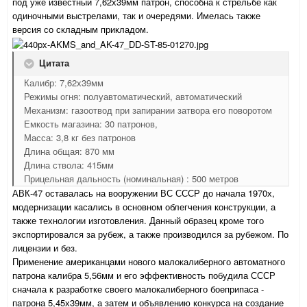
под уже известный 7,62х39мм патрон, способна к стрельбе как
одиночными выстрелами, так и очередями. Имелась также
версия со складным прикладом.
Цитата
Калибр: 7,62х39мм
Режимы огня: полуавтоматический, автоматический
Механизм: газоотвод при запирании затвора его поворотом
Емкость магазина: 30 патронов,
Масса: 3,8 кг без патронов
Длина общая: 870 мм
Длина ствола: 415мм
Прицельная дальность (номинальная) : 500 метров
АВК-47 оставалась на вооружении ВС СССР до начала 1970х,
модернизации касались в основном облегчения конструкции, а
также технологии изготовления. Данный образец кроме того
экспортировался за рубеж, а также производился за рубежом. По
лицензии и без.
Применение американцами нового малокалиберного автоматного
патрона калибра 5,56мм и его эффективность побудила СССР
сначала к разработке своего малокалиберного боеприпаса -
патрона 5,45х39мм, а затем и объявлению конкурса на создание