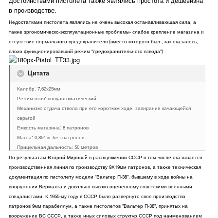
Достоинствами пистолета также являлись простота и дешевизна
в производстве.
Недостатками пистолета являлись не очень высокая останавливающая сила, а
также эргономическо-эксплуатационные проблемы- слабое крепление магазина и
отсутствие нормального предохранителя (вместо которого был , как оказалось,
плохо функционировавший режим "предохранительного взвода")
Цитата
Калибр: 7,62х25мм
Режим огня: полуавтоматический
Механизм: отдача ствола при его коротком ходе, запирание качающейся
серьгой
Емкость магазина: 8 патронов
Масса: 0,854 кг без патронов
Прицельная дальность: 50 метров
По результатам Второй Мировой в распоряжении СССР в том числе оказывается
производственная линия по производству 9Х19мм патронов, а также техническая
документация по пистолету модели "Вальтер П-38", бывшему в ходе войны на
вооружении Вермахта и довольно высоко оцененному советскими военными
спецалистами. К 1955-му году в СССР было развернуто свое производство
патронов 9мм парабеллум, а также пистолетов "Вальтер П-38", принятых на
вооружение ВС СССР, а также иных силовых структур СССР под наименованием