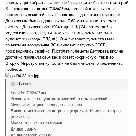
предыдущего образца - а именно "нагановского" патрона, который
был заменен на патрон 7,62х25мм, имевший отличные для
пистолет-пулемета боевые качества. Под него конструктором
Дегтяревым был создан сначала 7,62-мм пистолет-пулемет
системы Дегтярева обр. 1934 года (ППД-34), затем он был
модернизирован, результатом чего стал 7,62мм пистолет-
пулемет 1938 года (ППД-38). Оба пистолет-пулемета были
приняты на вооружение ВС и силовых структур СССР,
производились серийно. Пистолет-пулеметы Дегтярева вполне
достойно проявили себя как в советско-финскую, так и во
Вторую Мировую войну, хотя и не были лишены определенных
проблем.
Цитата
Калибр: 7,62х25мм
Режимы огня: полуавтоматический, автоматический
Механизм: отдача свободного затвора
Емкость магазина: 25 патронов (коробчатый) или 71 патрон
(дисковый)
Масса: 3,63 кг без патронов
Длина: 788мм
Длина ствола: 234 мм