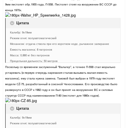
9мм пистолет обр.1955 года, П-55В. Пистолет стоял на вооружении ВС СССР до
конца 1970х.
Цитата
Калибр: 9х19мм
Режим огня: полуавтоматический
Механизм: отдача ствола при его коротком ходе, рычажное запирание
Емкость магазина: 8 патронов
Масса: 0,880 кг без патронов
Прицельная дальность: 50 метров
Поскольку со временем заслуженный "Вальтер", а точнее П-55В стал морально
устаревать (в первую очередь нарекания сталав вызывать малая емкость
магазина), ему стала нужна замена. Таковой был выбран в 1979 году пистолет
модели СZ-75, разработанный в союзной Чехословакии. Его производство было
развернуто в СССР к 1982 году и он был принят на вооружение ВС и силовых
структур СССР под наименованием П-80 (пистолет для 1980х годов).
Цитата
Калибр: 9х19мм
Режим огня: полуавтоматический