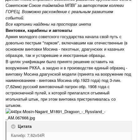
Советском Союзе таймлайна МПВГ за авторством коллеги
ГОРЕЦ. Возможно расхождение с реальным развитием
событий.
Все картинки найдены на просторах инета
Винтовки, карабины и автоматы
Армия молодого советского государства начала свой путь с
довольно пестрым "парком", включавшим как отечественные (в
основном винтовки Мосина - пехотных, драгунских и казачьих
образцов, так и устаревшие и иностранные образцы.
В целях унификации было принято решение оставить на
вооружение РККА, а заодно и в производстве единый образец -
винтовку Мосина драгунской модели (принята на вооружение под
наименованием - винтовка Мосина обр.1923 года) под 3-лин.
(7,62мм) русский винтовочный патрон обр. 1908 года с
остроконечной пулей, к которой прилагался отъемный
игольчатый штык, при этом винтовка пристреливалась со
штыком.
Цитата
Калибр: 7,62х54R