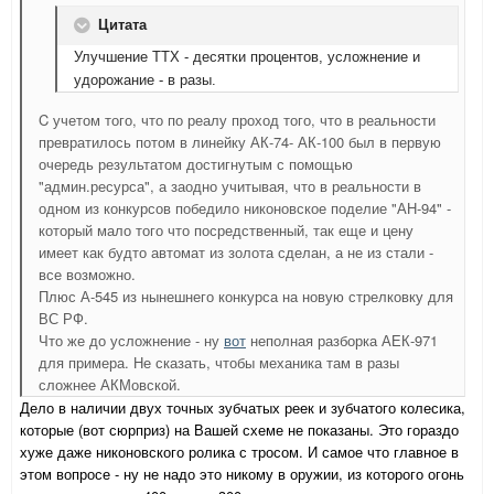
Цитата
Улучшение ТТХ - десятки процентов, усложнение и
удорожание - в разы.
C учетом того, что по реалу проход того, что в реальности
превратилось потом в линейку АК-74- АК-100 был в первую
очередь результатом достигнутым с помощью
"админ.ресурса", а заодно учитывая, что в реальности в
одном из конкурсов победило никоновское поделие "АН-94" -
который мало того что посредственный, так еще и цену
имеет как будто автомат из золота сделан, а не из стали -
все возможно.
Плюс А-545 из нынешнего конкурса на новую стрелковку для
ВС РФ.
Что же до усложнение - ну
вот
неполная разборка АЕК-971
для примера. Не сказать, чтобы механика там в разы
сложнее АКМовской.
Дело в наличии двух точных зубчатых реек и зубчатого колесика,
которые (вот сюрприз) на Вашей схеме не показаны. Это гораздо
хуже даже никоновского ролика с тросом. И самое что главное в
этом вопросе - ну не надо это никому в оружии, из которого огонь