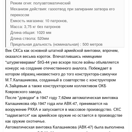
Режим огня: полуавтоматический
Механизм действия: газоотвод при запирании затвора его
перекосом
Емкость магазина: 10 патронов,
Масса: 3,75 кг без патронов
Длина общая: 1020 мм
Длина ствола: 520мм
Прицельная дальность (номинальная) : 500 метров
Век СКСа как основной штатной армейской винтовки, впрочем,
оказался весьма короток. Впечатлившись немецкими
"штурмгеверами" StG-44 уже вскоре после войны объявляется
конкурс на создание отечественного аналога. Побеждает в
котором образец неизвестного до того конструктора-самоучки
М.Т.Калашникова, созданный в соавторстве с конструктором
А.Зайцевым а также конструкторским коллективом ОКБ
Ковровского завода.
После "доводки" в 1947 году 7,62мм автоматическая винтовка
Калашникова обр.1947 года или АВК-47, принимается на
вооружение РККА и запускается в массовое производство. СКС
"задвигается" как армейское оружие но остается в производстве
как оружие охотничье.
Автоматическая винтовка Калашникова (АВК-47) была выполнена