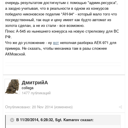
очередь результатом достигнутым с помощью "админ.ресурса",
а заодно учитывая, что в реальности в одном из конкурсов
победило никоновское поделие "АН-94" - который мало того что
посредственный, так еще и цену имеет как будто автомат из
золота сделан, а не из стали - все возможно.
Плюс А-545 из нынешнего конкурса на новую стрелковку для ВС
РФ.
Что же до усложнение - ну
вот
неполная разборка АЕК-971 для
примера. Не сказать, чтобы механика там в разы сложнее
АКМовской.
ДмитрийА
collega
1477 публикаций
Опубликовано:
20 Nov 2014
(изменено)
В 11/20/2014, 6:28:32, Sgt. Kamarov сказал: