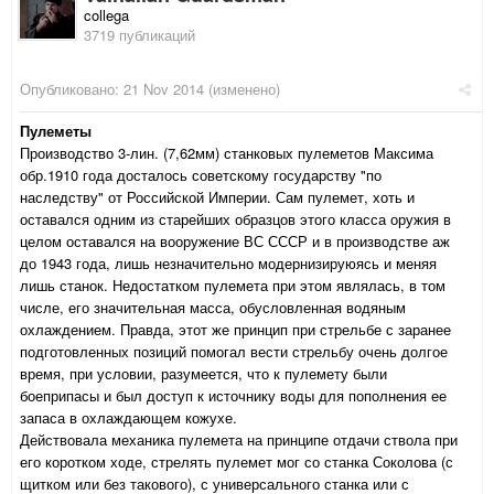
collega
3719 публикаций
Опубликовано:
21 Nov 2014
(изменено)
Пулеметы
Производство 3-лин. (7,62мм) станковых пулеметов Максима
обр.1910 года досталось советскому государству "по
наследству" от Российской Империи. Сам пулемет, хоть и
оставался одним из старейших образцов этого класса оружия в
целом оставался на вооружение ВС СССР и в производстве аж
до 1943 года, лишь незначительно модернизируюясь и меняя
лишь станок. Недостатком пулемета при этом являлась, в том
числе, его значительная масса, обусловленная водяным
охлаждением. Правда, этот же принцип при стрельбе с заранее
подготовленных позиций помогал вести стрельбу очень долгое
время, при условии, разумеется, что к пулемету были
боеприпасы и был доступ к источнику воды для пополнения ее
запаса в охлаждающем кожухе.
Действовала механика пулемета на принципе отдачи ствола при
его коротком ходе, стрелять пулемет мог со станка Соколова (с
щитком или без такового), с универсального станка или с