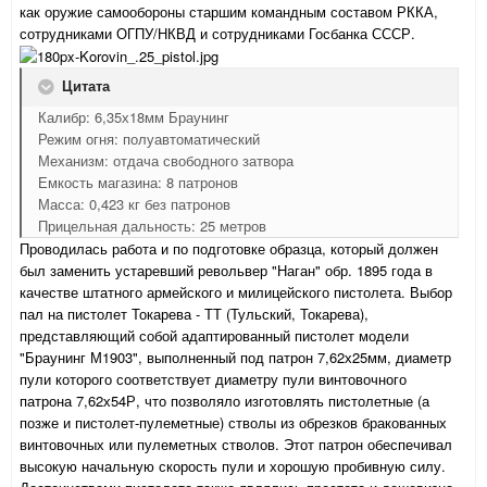
как оружие самообороны старшим командным составом РККА,
сотрудниками ОГПУ/НКВД и сотрудниками Госбанка СССР.
Цитата
Калибр: 6,35х18мм Браунинг
Режим огня: полуавтоматический
Механизм: отдача свободного затвора
Емкость магазина: 8 патронов
Масса: 0,423 кг без патронов
Прицельная дальность: 25 метров
Проводилась работа и по подготовке образца, который должен
был заменить устаревший револьвер "Наган" обр. 1895 года в
качестве штатного армейского и милицейского пистолета. Выбор
пал на пистолет Токарева - ТТ (Тульский, Токарева),
представляющий собой адаптированный пистолет модели
"Браунинг М1903", выполненный под патрон 7,62х25мм, диаметр
пули которого соответствует диаметру пули винтовочного
патрона 7,62х54Р, что позволяло изготовлять пистолетные (а
позже и пистолет-пулеметные) стволы из обрезков бракованных
винтовочных или пулеметных стволов. Этот патрон обеспечивал
высокую начальную скорость пули и хорошую пробивную силу.