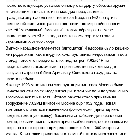
несоответствующие установленному стандарту образцы оружия
из имеющихся в частях и на складах передавались
гражданскому населению - винтовки Бердана №2 сразу и в
полном объеме, иностранные винтовки - по мере обеспечения
частей "мосинками", "мосинки" старых образцов- по мере
наполнения частей и складов винтовками обр.1923 года и
карабинами обр.1925 года.
Выпуск карабинов-пулеметов (автоматов) Федорова было решено
не продолжать, как в виду их конструктивных недостатков, так и
в виду того, что переделать их под патрон 7,62х54R не
представилось возможным, а производственных линий для
выпуска патронов 6,5мм Арисака у Советского государства
просто не было.
В конце 1928-м по итогам эксплуатации винтовок Мосина были
начаты работы по ее модернизации, в том числе и по улучшению
эргономических качеств. Итогом работы стало принятие на
вооружение 7,62мм винтовки Мосина обр.1932 года. Новая
винтовка отличалась измененной фомой ложи (приклад имел
полупистолетную шейку), боковыми антабками для крепления
ремня, новыми прицельными приспособлениями, состоявшими из
открытого (секторного) прицела с насечкой до 1000 метров и
мушки. К винтовке прилагался отъемный штык клинокового типа,