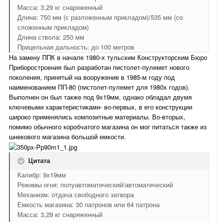
Масса: 3,29 кг снаряженный
Длина: 750 мм (с разложенным прикладом)/535 мм (со
сложенным прикладом)
Длина ствола: 250 мм
Прицельная дальность: до 100 метров
На замену ППК в начале 1980-х тульским Конструкторским Бюро
Приборостроения был разработан пистолет-пулемет нового
поколения, принятый на вооружение в 1985-м году под
наименованием ПП-80 (пистолет-пулемет для 1980х годов).
Выполнен он был также под 9х19мм, однако обладал двумя
ключевыми характеристиками- во-первых, в его конструкции
широко применялись композитные материалы. Во-вторых,
помимо обычного коробчатого магазина он мог питаться также из
шнекового магазина большой емкости.
Цитата
Калибр: 9х19мм
Режимы огня: полуавтоматический/автоматический
Механизм: отдача свободного затвора
Емкость магазина: 30 патронов или 64 патрона
Масса: 3,29 кг снаряженный