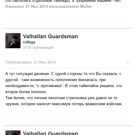
составлялись отдельные таблицы), а трофейные нашими - нет.
Изменено
21 Nov 2014
пользователем Muller
Valhallan Guardsman
collega
3719 публикаций
Опубликовано:
21 Nov 2014
А тут ситуация двоякая. С одной стороны то что Вы сказали, с
другой - таки возможность пополнения боезапаса, при
необходимости, "с противника". В этом таймлайне решили, что
второе более полезно.
Тем более, что личная пехотная стрелковка уже давно не то
оружие, которое наносит максимум потерь вражеским войскам.
Valhallan Guardsman