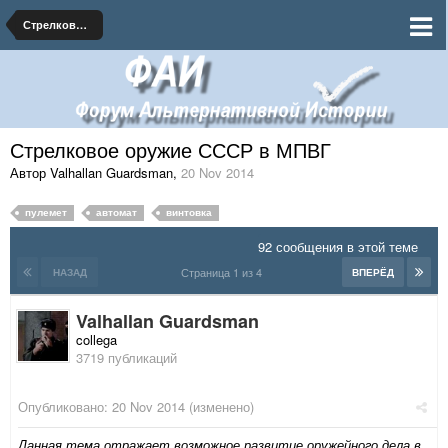
Стрелковое оружие
Стрелковое оружие СССР в МПВГ
Автор Valhallan Guardsman
,
20 Nov 2014
пулемет
автомат
винтовка
92 сообщения в этой теме
Страница 1 из 4
НАЗАД
ВПЕРЁД
Valhallan Guardsman
collega
3719 публикаций
Опубликовано:
20 Nov 2014
(изменено)
Данная тема отражает возможное развитие оружейного дела в