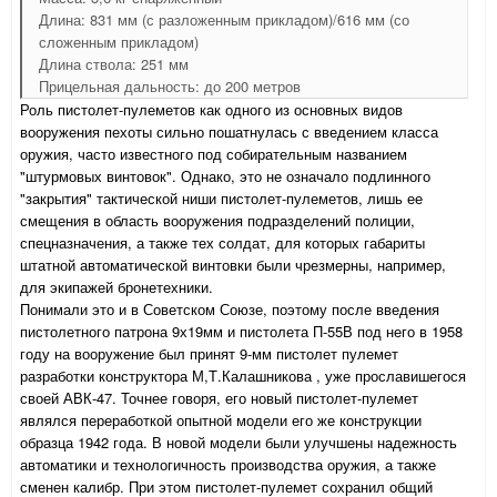
Длина: 831 мм (с разложенным прикладом)/616 мм (со
сложенным прикладом)
Длина ствола: 251 мм
Прицельная дальность: до 200 метров
Роль пистолет-пулеметов как одного из основных видов
вооружения пехоты сильно пошатнулась с введением класса
оружия, часто известного под собирательным названием
"штурмовых винтовок". Однако, это не означало подлинного
"закрытия" тактической ниши пистолет-пулеметов, лишь ее
смещения в область вооружения подразделений полиции,
спецназначения, а также тех солдат, для которых габариты
штатной автоматической винтовки были чрезмерны, например,
для экипажей бронетехники.
Понимали это и в Советском Союзе, поэтому после введения
пистолетного патрона 9х19мм и пистолета П-55В под него в 1958
году на вооружение был принят 9-мм пистолет пулемет
разработки конструктора М,Т.Калашникова , уже прославишегося
своей АВК-47. Точнее говоря, его новый пистолет-пулемет
являлся переработкой опытной модели его же конструкции
образца 1942 года. В новой модели были улучшены надежность
автоматики и технологичность производства оружия, а также
сменен калибр. При этом пистолет-пулемет сохранил общий