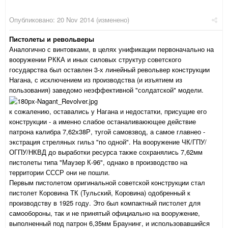
Опубликовано:
20 Nov 2014
(изменено)
Пистолеты и револьверы
Аналогично с винтовками, в целях унификации первоначально на
вооружении РККА и иных силовых структур советского
государства был оставлен 3-х линейный револьвер конструкции
Нагана, с исключением из производства (и изъятием из
пользования) заведомо неэффективной "солдатской" модели.
к сожалению, оставались у Нагана и недостатки, присущие его
конструкции - а именно слабое останаливаюющее действие
патрона калибра 7,62х38Р, тугой самовзвод, а самое главнео -
экстрация стреляных гильз "по одной". На вооружение ЧК/ГПУ/
ОГПУ/НКВД до выработки ресурса также сохранялись 7,62мм
пистолеты типа "Маузер К-96", однако в производство на
территории СССР они не пошли.
Первым пистолетом оригинальной советской конструкции стал
пистолет Коровина ТК (Тульский, Коровина) одобренный к
производству в 1925 году. Это был компактный пистолет для
самообороны, так и не принятый официально на вооружение,
выполненный под патрон 6,35мм Браунинг, и использовавшийся