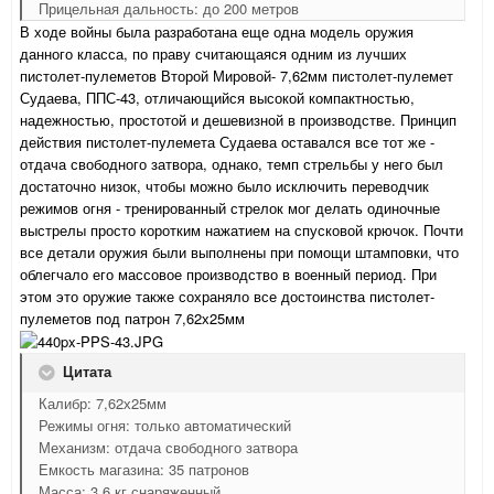
Прицельная дальность: до 200 метров
В ходе войны была разработана еще одна модель оружия
данного класса, по праву считающаяся одним из лучших
пистолет-пулеметов Второй Мировой- 7,62мм пистолет-пулемет
Судаева, ППС-43, отличающийся высокой компактностью,
надежностью, простотой и дешевизной в производстве. Принцип
действия пистолет-пулемета Судаева оставался все тот же -
отдача свободного затвора, однако, темп стрельбы у него был
достаточно низок, чтобы можно было исключить переводчик
режимов огня - тренированный стрелок мог делать одиночные
выстрелы просто коротким нажатием на спусковой крючок. Почти
все детали оружия были выполнены при помощи штамповки, что
облегчало его массовое производство в военный период. При
этом это оружие также сохраняло все достоинства пистолет-
пулеметов под патрон 7,62х25мм
Цитата
Калибр: 7,62х25мм
Режимы огня: только автоматический
Механизм: отдача свободного затвора
Емкость магазина: 35 патронов
Масса: 3,6 кг снаряженный