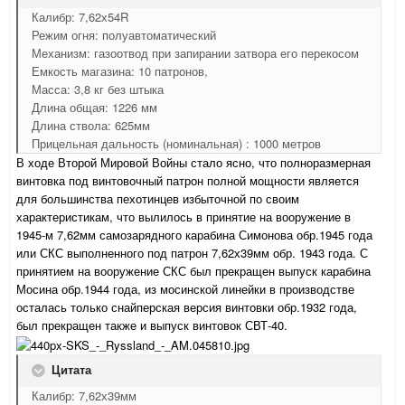
Калибр: 7,62х54R
Режим огня: полуавтоматический
Механизм: газоотвод при запирании затвора его перекосом
Емкость магазина: 10 патронов,
Масса: 3,8 кг без штыка
Длина общая: 1226 мм
Длина ствола: 625мм
Прицельная дальность (номинальная) : 1000 метров
В ходе Второй Мировой Войны стало ясно, что полноразмерная
винтовка под винтовочный патрон полной мощности является
для большинства пехотинцев избыточной по своим
характеристикам, что вылилось в принятие на вооружение в
1945-м 7,62мм самозарядного карабина Симонова обр.1945 года
или СКС выполненного под патрон 7,62х39мм обр. 1943 года. С
принятием на вооружение СКС был прекращен выпуск карабина
Мосина обр.1944 года, из мосинской линейки в производстве
осталась только снайперская версия винтовки обр.1932 года,
был прекращен также и выпуск винтовок СВТ-40.
Цитата
Калибр: 7,62х39мм