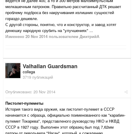
ведется не далее 400, а то и 300 метров малоимпульсным
мелкашечным патроном. Правильно рассчитанный ДТК решает
проблему подброса без накручивания излишних сущностей
гораздо дешевле.
С другой стороны, понятно, что и конструктор, и завод хотят
денюшку народную срубить на "улучшениях" ...
Изменено
20 Nov 2014
пользователем ДмитрийА
Valhallan Guardsman
collega
3719 публикаций
Опубликовано:
20 Nov 2014
Пистолет-пулеметы
История такого вида оружия, как пистолет-пулемет в СССР
начинается с образца, официально поименованного как "карабин-
пулемет Токарева", представленого руководству НКО и НКВД
СССР в 1927 году. Выполнен этот образец был под 7,62мм
патрон от револьвера "Наган", который, к сожалению,