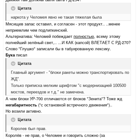
Цитата
наркота у Челомея явно не такая тяжелая была
Мясищев запас оставил, и согласен - этот продукт.. ..менее
неприемлим чем подлипкинский.
Альтернатива: Челомей побеждает
полностью,
всему этому
полнейший зелёный свет,.. ...И КАК (капсой) ВЛЕТАЕТ С РД-270?
Слово "Глушко" записали бы в табуированную лексику.
Бука
писал
Цитата
Главный аргумент - "блоки ракеты можно транспортировать по
ЖД".
Только приписка мелким шрифтом "с модернизацией 100500
мостов, переездов и т.д." не замечена.
А чем блоки УР-700 отличаются от блоков "Зенита"? Тоже жд
негабаритность
("с остановкой встречного движения")..
Но возили активно.
Цитата
Королев был прав.
Королёв - не прав, о Челомее и говорить сложно (за