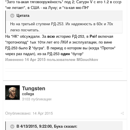
"Зато та-акая тяговооружёность" под 2; Сатурн V с его 1.2 в ссср
"не летает", в США - на Луну; и "та-кая мю-ПН"
Цитата
Но на третьей ступени РД-253. Их надежность в 60х и 70х
легко посчитать.
На "НК" обсуждали. За
всю
историю РД-253, в
Ре
И включая
"протонопад" 1ых 10ти лет его ЛКИ и эксплуатации, по вине
РД-253 было
2
"бугра". В период о котором вы (когда "Протон"
через раз падал), из-за РД-253
один
"бугор"
Изменено
14 Apr 2015
пользователем MGouchkov
Tungsten
collega
3103 публикации
Опубликовано:
14 Apr 2015
В 4/13/2015, 9:22:00, Бука сказал: