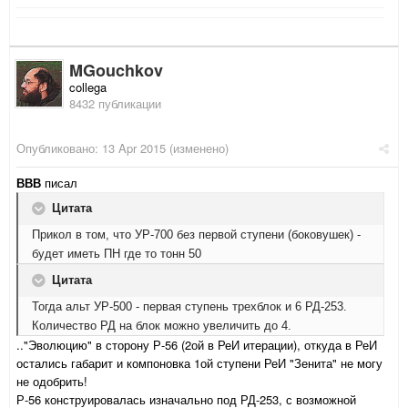
MGouchkov
collega
8432 публикации
Опубликовано:
13 Apr 2015
(изменено)
ВВВ
писал
Цитата
Прикол в том, что УР-700 без первой ступени (боковушек) -
будет иметь ПН где то тонн 50
Цитата
Тогда альт УР-500 - первая ступень трехблок и 6 РД-253.
Количество РД на блок можно увеличить до 4.
.."Эволюцию" в сторону Р-56 (2ой в РеИ итерации), откуда в РеИ
остались габарит и компоновка 1ой ступени РеИ "Зенита" не могу
не одобрить!
Р-56 конструировалась изначально под РД-253, с возможной