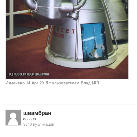
Изменено
14 Apr 2015
пользователем ВладIMIR
швамбран
collega
3346 публикаций