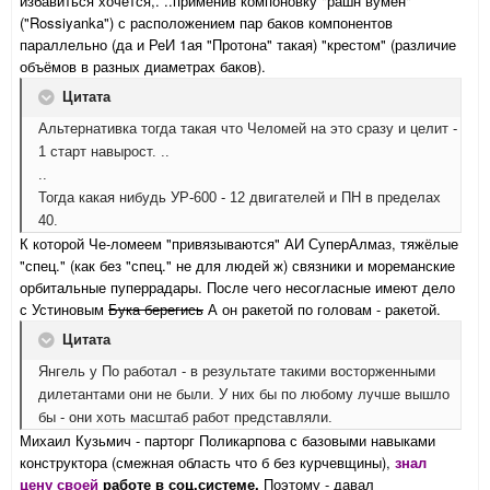
избавиться хочется,. ..применив компоновку "рашн вумен"
("Rossiyanka") с расположением пар баков компонентов
параллельно (да и РеИ 1ая "Протона" такая) "крестом" (различие
объёмов в разных диаметрах баков).
Цитата
Альтернативка тогда такая что Челомей на это сразу и целит -
1 старт навырост. ..
..
Тогда какая нибудь УР-600 - 12 двигателей и ПН в пределах
40.
К которой Че-ломеем "привязываются" АИ СуперАлмаз, тяжёлые
"спец." (как без "спец." не для людей ж) связники и мореманские
орбитальные пуперрадары. После чего несогласные имеют дело
с Устиновым
Бука берегись
А он ракетой по головам - ракетой.
Цитата
Янгель у По работал - в результате такими восторженными
дилетантами они не были. У них бы по любому лучше вышло
бы - они хоть масштаб работ представляли.
Михаил Кузьмич - парторг Поликарпова с базовыми навыками
конструктора (смежная область что б без курчевщины),
знал
цену
своей
работе в соц.системе.
Поэтому -
давал