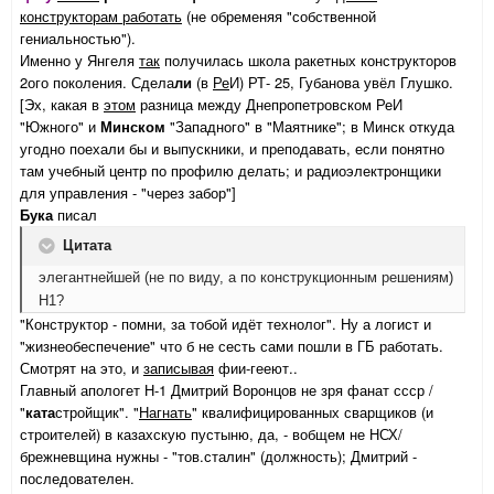
конструкторам работать
(не обременяя "собственной
гениальностью").
Именно у Янгеля
так
получилась школа ракетных конструкторов
2ого поколения. Сдела
ли
(в
Ре
И) РТ- 25, Губанова увёл Глушко.
[Эх, какая в
этом
разница между Днепропетровском РеИ
"Южного" и
Минском
"Западного" в "Маятнике"; в Минск откуда
угодно поехали бы и выпускники, и преподавать, если понятно
там учебный центр по профилю делать; и радиоэлектронщики
для управления - "через забор"]
Бука
писал
Цитата
элегантнейшей (не по виду, а по конструкционным решениям)
Н1?
"Конструктор - помни, за тобой идёт технолог". Ну а логист и
"жизнеобеспечение" что б не сесть сами пошли в ГБ работать.
Смотрят на это, и
записывая
фии-гееют..
Главный апологет Н-1 Дмитрий Воронцов не зря фанат ссср /
"
ката
стройщик". "
Нагнать
" квалифицированных сварщиков (и
строителей) в казахскую пустыню, да, - вобщем не НСХ/
брежневщина нужны - "тов.сталин" (должность); Дмитрий -
последователен.