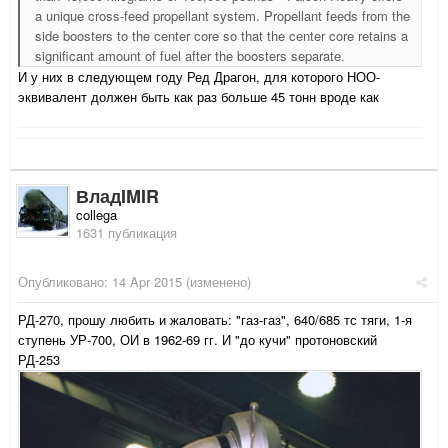
a unique cross-feed propellant system. Propellant feeds from the
side boosters to the center core so that the center core retains a
significant amount of fuel after the boosters separate.
И у них в следующем году Ред Драгон, для которого НОО-
эквивалент должен быть как раз больше 45 тонн вроде как
ВладIMIR
collega
1631 публикация
Опубликовано:
14 Apr 2015
(изменено)
РД-270, прошу любить и жаловать: "газ-газ", 640/685 тс тяги, 1-я
ступень УР-700, ОИ в 1962-69 гг. И "до кучи" протоновский
РД-253