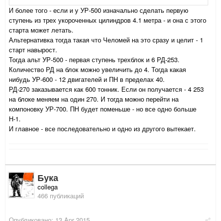
И более того - если и у УР-500 изначально сделать первую
ступень из трех укороченных цилиндров 4.1 метра - и она с этого
старта может летать.
Альтернативка тогда такая что Челомей на это сразу и целит - 1
старт навырост.
Тогда альт УР-500 - первая ступень трехблок и 6 РД-253.
Количество РД на блок можно увеличить до 4. Тогда какая
нибудь УР-600 - 12 двигателей и ПН в пределах 40.
РД-270 заказывается как 600 тонник. Если он получается - 4 253
на блоке меняем на один 270. И тогда можно перейти на
компоновку УР-700. ПН будет поменьше - но все одно больше
Н-1.
И главное - все последовательно и одно из другого вытекает.
Бука
collega
466 публикаций
Опубликовано:
13 Apr 2015