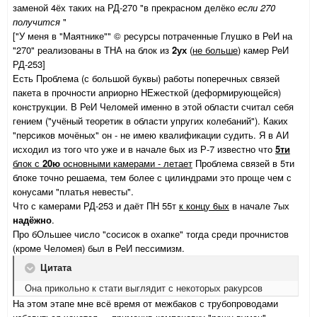
заменой 4ёх таких на РД-270 "в прекрасном делёко
если 270
получится
"
["У меня в "Маятнике"" © ресурсы потраченные Глушко в РеИ на
"270" реализованы в ТНА на блок из
2
ух
(
не больше
) камер РеИ
РД-253]
Есть Проблема (с большой буквы) работы поперечных связей
пакета в прочности априорно НЕжесткой (деформирующейся)
конструкции. В РеИ Челомей именно в этой области считал себя
гением ("учёный теоретик в области упругих колебаний"). Каких
"персиков мочёных" он - не имею квалификации судить. Я в АИ
исходил из того что уже и в начале 6ых из Р-7 известно что
5ти
блок с
20ю
основными камерами - летает
Проблема связей в 5ти
блоке точно решаема, тем более с цилиндрами это проще чем с
конусами "платья невесты".
Что с камерами РД-253 и даёт ПН 55т
к концу 6ых
в начале 7ых
надёжно
.
Про бОльшее число "сосисок в охапке" тогда среди прочнистов
(кроме Челомея) был в РеИ пессимизм.
Цитата
Она прикольно к стати выглядит с некоторых ракурсов
На этом этапе мне всё время от межбаков с трубопроводами