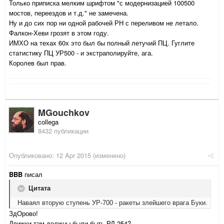
Только приписка мелким шрифтом "с модернизацией 100500
мостов, переездов и т.д." не замечена.
Ну и до сих пор ни одной рабочей РН с переливом не летало.
Фалкон-Хеви грозят в этом году.
ИМХО на техах 60х это был бы полный летучий ПЦ. Гуглите
статистику ПЦ УР500 - и экстраполируйте, ага.
Королев был прав.
MGouchkov
collega
8432 публикации
Опубликовано:
12 Apr 2015
(изменено)
BBB
писал
Цитата
Наваял вторую ступень УР-700 - ракеты злейшего врага Буки.
ЗдОрово!
Движки там должны были быть РД-254?