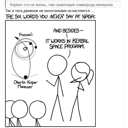
Кербал это не жизнь, там гравитация хомворлда мизерная.
Так и тяга движков не килотоннами исчисляется ...