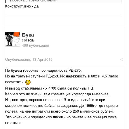
Конструктивно - да
Бука
collega
466 публикаций
Опубликовано:
13 Apr 2015
Не будем говорить про надежность РД-270.
Но на третьей ступени РД-253. Их надежность в 60х и 70х легко
посчитать.
И вывод стабильный - УР700 была бы полным ПЦ.
Кербал это не жизнь, там гравитация хомворлда мизерная.
Н1, повторю, хороша не внешне. Это идеальный тяж при
мизерном количестве бабла на создание. До 1969го, до первого
полета, на неё потратили всего около 250 миллионов рублей.
Это конечно и определило писец - но ракета и её принцип хуже
не стали.