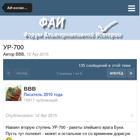
АИ-космонавтика и ракетная техника
УР-700
Автор ВВВ
,
12 Apr 2015
135 сообщений в этой теме
Страница 1 из 6
НАЗАД
ВПЕРЁД
ВВВ
Писатель 2010 года
15917 публикаций
Опубликовано:
12 Apr 2015
Наваял вторую ступень УР-700 - ракеты злейшего врага Буки.
Пусть тут полежит - может и остальное со со временем дорисую