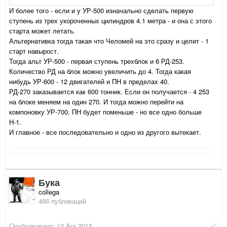
И более того - если и у УР-500 изначально сделать первую
ступень из трех укороченных цилиндров 4.1 метра - и она с этого
старта может летать.
Альтернативка тогда такая что Челомей на это сразу и целит - 1
старт навырост.
Тогда альт УР-500 - первая ступень трехблок и 6 РД-253.
Количество РД на блок можно увеличить до 4. Тогда какая
нибудь УР-600 - 12 двигателей и ПН в пределах 40.
РД-270 заказывается как 600 тонник. Если он получается - 4 253
на блоке меняем на один 270. И тогда можно перейти на
компоновку УР-700. ПН будет поменьше - но все одно больше
Н-1.
И главное - все последовательно и одно из другого вытекает.
Бука
collega
466 публикаций
Опубликовано:
13 Apr 2015