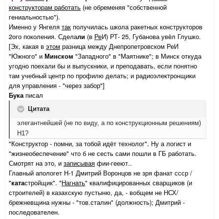
конструкторам работать
(не обременяя "собственной
гениальностью").
Именно у Янгеля
так
получилась школа ракетных конструкторов
2ого поколения. Сдела
ли
(в
Ре
И) РТ- 25, Губанова увёл Глушко.
[Эх, какая в
этом
разница между Днепропетровском РеИ
"Южного" и
Минском
"Западного" в "Маятнике"; в Минск откуда
угодно поехали бы и выпускники, и преподавать, если понятно
там учебный центр по профилю делать; и радиоэлектронщики
для управления - "через забор"]
Бука
писал
Цитата
элегантнейшей (не по виду, а по конструкционным решениям)
Н1?
"Конструктор - помни, за тобой идёт технолог". Ну а логист и
"жизнеобеспечение" что б не сесть сами пошли в ГБ работать.
Смотрят на это, и
записывая
фии-гееют..
Главный апологет Н-1 Дмитрий Воронцов не зря фанат ссср /
"
ката
стройщик". "
Нагнать
" квалифицированных сварщиков (и
строителей) в казахскую пустыню, да, - вобщем не НСХ/
брежневщина нужны - "тов.сталин" (должность); Дмитрий -
последователен.