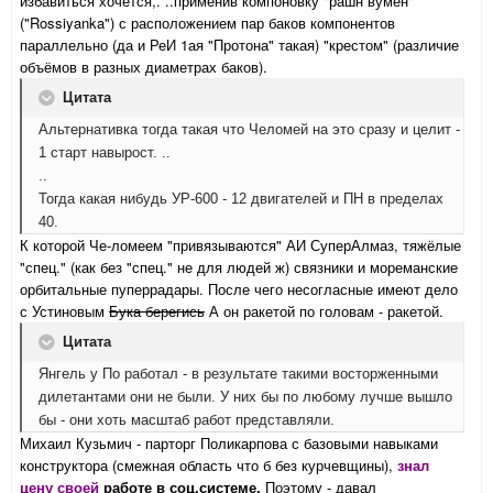
избавиться хочется,. ..применив компоновку "рашн вумен"
("Rossiyanka") с расположением пар баков компонентов
параллельно (да и РеИ 1ая "Протона" такая) "крестом" (различие
объёмов в разных диаметрах баков).
Цитата
Альтернативка тогда такая что Челомей на это сразу и целит -
1 старт навырост. ..
..
Тогда какая нибудь УР-600 - 12 двигателей и ПН в пределах
40.
К которой Че-ломеем "привязываются" АИ СуперАлмаз, тяжёлые
"спец." (как без "спец." не для людей ж) связники и мореманские
орбитальные пуперрадары. После чего несогласные имеют дело
с Устиновым
Бука берегись
А он ракетой по головам - ракетой.
Цитата
Янгель у По работал - в результате такими восторженными
дилетантами они не были. У них бы по любому лучше вышло
бы - они хоть масштаб работ представляли.
Михаил Кузьмич - парторг Поликарпова с базовыми навыками
конструктора (смежная область что б без курчевщины),
знал
цену
своей
работе в соц.системе.
Поэтому -
давал