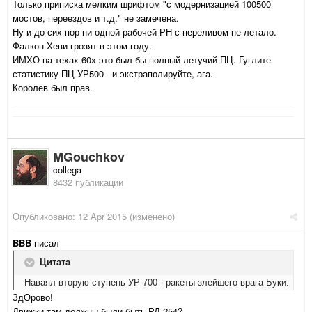
Только приписка мелким шрифтом "с модернизацией 100500
мостов, переездов и т.д." не замечена.
Ну и до сих пор ни одной рабочей РН с переливом не летало.
Фалкон-Хеви грозят в этом году.
ИМХО на техах 60х это был бы полный летучий ПЦ. Гуглите
статистику ПЦ УР500 - и экстраполируйте, ага.
Королев был прав.
MGouchkov
collega
8432 публикации
Опубликовано:
12 Apr 2015
(изменено)
BBB
писал
Цитата
Наваял вторую ступень УР-700 - ракеты злейшего врага Буки.
ЗдОрово!
Движки там должны были быть РД-254?