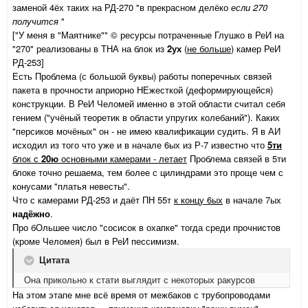
заменой 4ёх таких на РД-270 "в прекрасном делёко
если 270
получится
"
["У меня в "Маятнике"" © ресурсы потраченные Глушко в РеИ на
"270" реализованы в ТНА на блок из
2
ух
(
не больше
) камер РеИ
РД-253]
Есть Проблема (с большой буквы) работы поперечных связей
пакета в прочности априорно НЕжесткой (деформирующейся)
конструкции. В РеИ Челомей именно в этой области считал себя
гением ("учёный теоретик в области упругих колебаний"). Каких
"персиков мочёных" он - не имею квалификации судить. Я в АИ
исходил из того что уже и в начале 6ых из Р-7 известно что
5ти
блок с
20ю
основными камерами - летает
Проблема связей в 5ти
блоке точно решаема, тем более с цилиндрами это проще чем с
конусами "платья невесты".
Что с камерами РД-253 и даёт ПН 55т
к концу 6ых
в начале 7ых
надёжно
.
Про бОльшее число "сосисок в охапке" тогда среди прочнистов
(кроме Челомея) был в РеИ пессимизм.
Цитата
Она прикольно к стати выглядит с некоторых ракурсов
На этом этапе мне всё время от межбаков с трубопроводами