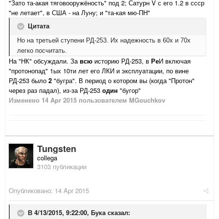
"Зато та-акая тяговооружёность" под 2; Сатурн V с его 1.2 в ссср
"не летает", в США - на Луну; и "та-кая мю-ПН"
Цитата
Но на третьей ступени РД-253. Их надежность в 60х и 70х
легко посчитать.
На "НК" обсуждали. За
всю
историю РД-253, в
Ре
И включая
"протонопад" 1ых 10ти лет его ЛКИ и эксплуатации, по вине
РД-253 было
2
"бугра". В период о котором вы (когда "Протон"
через раз падал), из-за РД-253
один
"бугор"
Изменено
14 Apr 2015
пользователем MGouchkov
Tungsten
collega
3103 публикации
Опубликовано:
14 Apr 2015
В 4/13/2015, 9:22:00, Бука сказал: