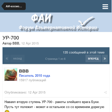
АИ-космонавтика и ракетная техника
УР-700
Автор ВВВ
,
12 Apr 2015
135 сообщений в этой теме
Страница 1 из 6
НАЗАД
ВПЕРЁД
ВВВ
Писатель 2010 года
15917 публикаций
Опубликовано:
12 Apr 2015
Наваял вторую ступень УР-700 - ракеты злейшего врага Буки.
Пусть тут полежит - может и остальное со со временем дорисую