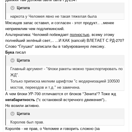
Цитата
наркота у Челомея явно не такая тяжелая была
Мясищев запас оставил, и согласен - этот продукт.. ..менее
неприемлим чем подлипкинский.
Альтернатива: Челомей побеждает
полностью,
всему этому
полнейший зелёный свет,.. ...И КАК (капсой) ВЛЕТАЕТ С РД-270?
Слово "Глушко" записали бы в табуированную лексику.
Бука
писал
Цитата
Главный аргумент - "блоки ракеты можно транспортировать по
ЖД".
Только приписка мелким шрифтом "с модернизацией 100500
мостов, переездов и т.д." не замечена.
А чем блоки УР-700 отличаются от блоков "Зенита"? Тоже жд
негабаритность
("с остановкой встречного движения")..
Но возили активно.
Цитата
Королев был прав.
Королёв - не прав, о Челомее и говорить сложно (за