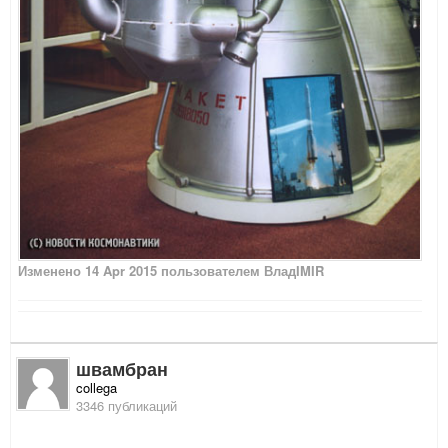
Изменено
14 Apr 2015
пользователем ВладIMIR
швамбран
collega
3346 публикаций