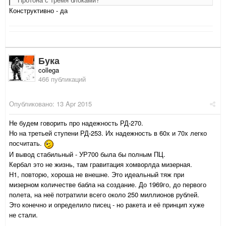
Конструктивно - да
Бука
collega
466 публикаций
Опубликовано:
13 Apr 2015
Не будем говорить про надежность РД-270.
Но на третьей ступени РД-253. Их надежность в 60х и 70х легко
посчитать.
И вывод стабильный - УР700 была бы полным ПЦ.
Кербал это не жизнь, там гравитация хомворлда мизерная.
Н1, повторю, хороша не внешне. Это идеальный тяж при
мизерном количестве бабла на создание. До 1969го, до первого
полета, на неё потратили всего около 250 миллионов рублей.
Это конечно и определило писец - но ракета и её принцип хуже
не стали.