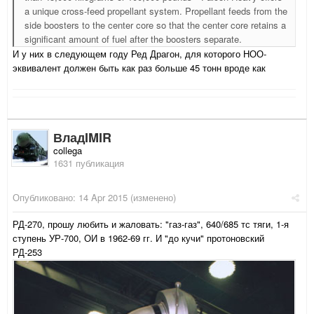
a unique cross-feed propellant system. Propellant feeds from the
side boosters to the center core so that the center core retains a
significant amount of fuel after the boosters separate.
И у них в следующем году Ред Драгон, для которого НОО-
эквивалент должен быть как раз больше 45 тонн вроде как
ВладIMIR
collega
1631 публикация
Опубликовано:
14 Apr 2015
(изменено)
РД-270, прошу любить и жаловать: "газ-газ", 640/685 тс тяги, 1-я
ступень УР-700, ОИ в 1962-69 гг. И "до кучи" протоновский
РД-253