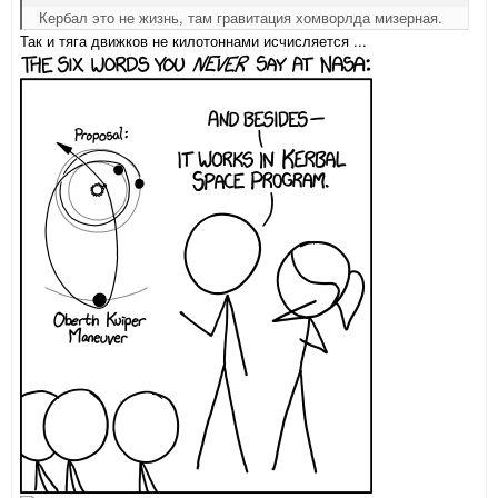
Кербал это не жизнь, там гравитация хомворлда мизерная.
Так и тяга движков не килотоннами исчисляется ...