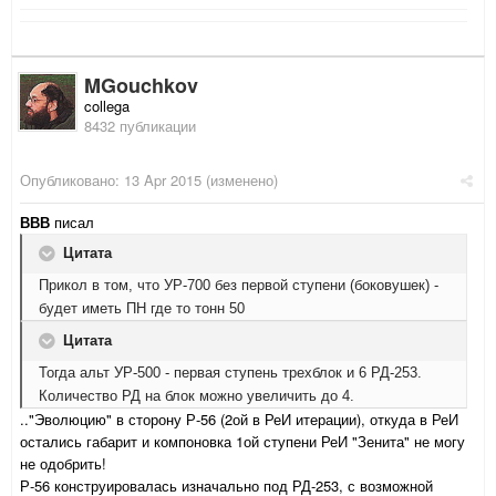
MGouchkov
collega
8432 публикации
Опубликовано:
13 Apr 2015
(изменено)
ВВВ
писал
Цитата
Прикол в том, что УР-700 без первой ступени (боковушек) -
будет иметь ПН где то тонн 50
Цитата
Тогда альт УР-500 - первая ступень трехблок и 6 РД-253.
Количество РД на блок можно увеличить до 4.
.."Эволюцию" в сторону Р-56 (2ой в РеИ итерации), откуда в РеИ
остались габарит и компоновка 1ой ступени РеИ "Зенита" не могу
не одобрить!
Р-56 конструировалась изначально под РД-253, с возможной