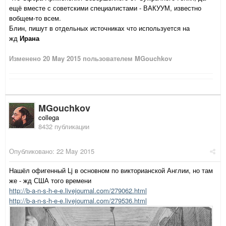
ещё вместе с советскими специалистами - ВАКУУМ, известно
вобщем-то всем.
Блин, пишут в отдельных источниках что используется на
жд
Ирана
Изменено
20 May 2015
пользователем MGouchkov
MGouchkov
collega
8432 публикации
Опубликовано:
22 May 2015
Нашёл офигенный Lj в основном по викторианской Англии, но там
же - жд США того времени
http://b-a-n-s-h-e-e.livejournal.com/279062.html
http://b-a-n-s-h-e-e.livejournal.com/279536.html