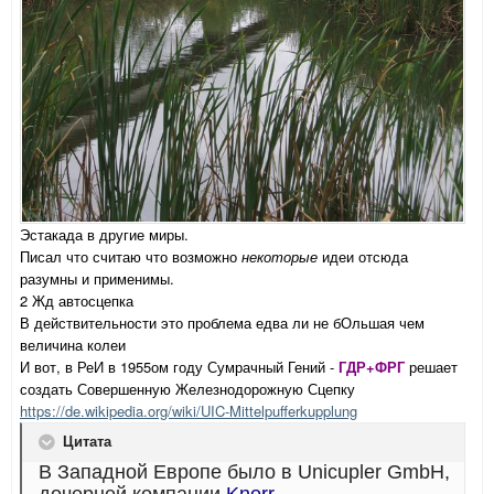
Эстакада в другие миры.
Писал что считаю что возможно
некоторые
идеи отсюда
разумны и применимы.
2 Жд автосцепка
В действительности это проблема едва ли не бОльшая чем
величина колеи
И вот, в РеИ в 1955ом году Сумрачный Гений -
ГДР+ФРГ
решает
создать Совершенную Железнодорожную Сцепку
https://de.wikipedia.org/wiki/UIC-Mittelpufferkupplung
Цитата
В Западной Европе было в Unicupler GmbH,