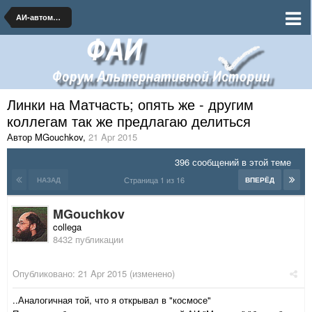
АИ-автомобилестроение и транспорт
Линки на Матчасть; опять же - другим
коллегам так же предлагаю делиться
Автор MGouchkov
,
21 Apr 2015
396 сообщений в этой теме
Страница 1 из 16
НАЗАД
ВПЕРЁД
MGouchkov
collega
8432 публикации
Опубликовано:
21 Apr 2015
(изменено)
..Аналогичная той, что я открывал в "космосе"