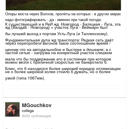
Опоры моста через Волхов, пролёты на которых - в других мирах
надо фотографировать - да - именно при такой погоде.
К существующей и в РеИ жд Новгород - Батецкая - Луга, эта
жд (Валдай - Новгород) + участок Луга - Веймарн был
бы лучший выход к портам Усть-Луга (и Таллинскому).
Фундаментальная дупа жд транспорта: Редкая сеть даёт
через перепробеги вагонов такое соотношение время /
ценник что на автодальнобое и быстрее и
дешевле
; а с
частой сетью - нагрузка на конкретный участок слишком
мала что бы поддержание его в состоянии при котором
можно везти с приличной скоростью не банкротило б.
Блин, что б находился более широкий коридор оптимизации
не о более широкой колее стоило б думать, но о более
узкой (типа 1067мм).
MGouchkov
collega
8432 публикации