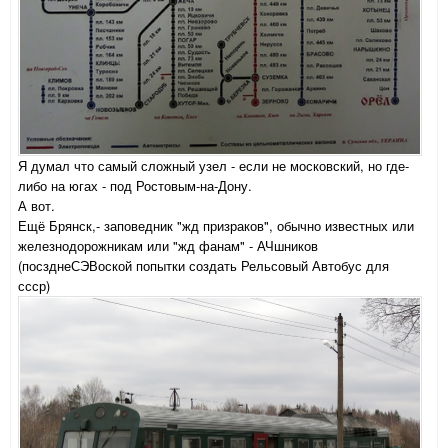
Я думал что самый сложный узел - если не московский, но где-
либо на югах - под Ростовым-на-Дону.
А вот.
Ещё Брянск,- заповедник "жд призраков", обычно известных или
железнодорожникам или "жд фанам" - АЧшников
(посзднеСЭВоской попытки создать Рельсовый Автобус для
ссср)