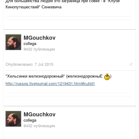
Для большинства людей это заграница при совке - в "Клубе
Кинопутешествий" Сенкевича
MGouchkov
collega
8432 публикации
Опубликовано:
7 Jul 2015
"Хельсинки железнодорожный" (железнодорожныЕ
)
http://russos.livejournal.com/1219431.html#cutid1
MGouchkov
collega
8432 публикации