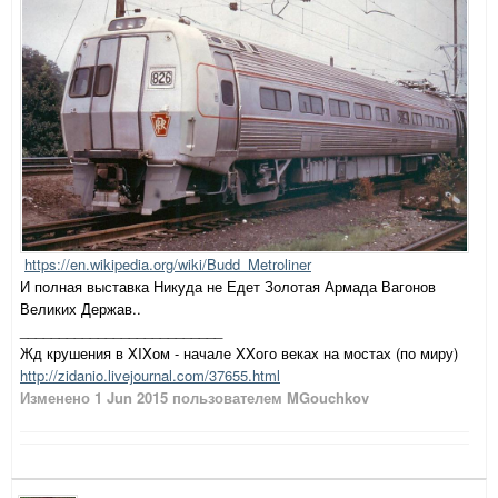
https://en.wikipedia.org/wiki/Budd_Metroliner
И полная выставка Никуда не Едет Золотая Армада Вагонов
Великих Держав..
__________________________
Жд крушения в XIXом - начале XXого веках на мостах (по миру)
http://zidanio.livejournal.com/37655.html
Изменено
1 Jun 2015
пользователем MGouchkov