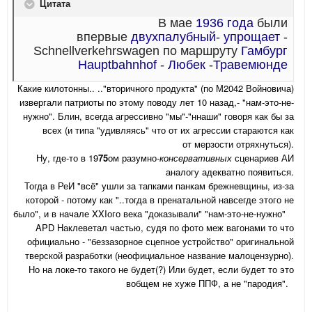
Цитата
В мае
1936 года
были
впервые
двухпалубный
-
упрощает
-
Schnellverkehrswagen по маршруту
Гамбург
Hauptbahnhof
-
Любек
-
Травемюнде
Какие килотонны.. .."вторичного продукта" (по М2042 Войновича)
извергали патриоты по этому поводу лет 10 назад,- "нам-это-не-
нужно". Блин, всегда агрессивно "мы"-"ннаши" говоря как бы за
всех (и типа "удивляясь" что от их агрессии стараются как
от мерзости отряхнуться).
Ну, где-то в 19
75
ом разумно-
консервативных
сценариев АИ
аналогу адекватно появиться.
Тогда в РеИ "всё" ушли за тапками панкам брежневщины, из-за
которой - потому как "..тогда в пренатальной навсегде этого не
было", и в начале XXIого века "доказывали" "нам-это-не-нужно"
APD Наклеветал частью, судя по фото меж вагонами то что
официально - "беззазорное сцепное устройство" оригинальной
тверской разработки (неофициальное название малоцензурно).
Но на локе-то такого не будет(?) Или будет, если будет то это
вобщем не хуже ППФ, а не "пародия".