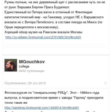
Руины полные, на них деревянный щит с расписанием чуть ли не
от руки: Варшава Берлин Прага Будапешт.
Единственный из Питера вагон в отличный от Финляндии
капиталистический мир - на Ганновер, уходил НЕ с Варшавского
вокзала но с Витера Питебского, в составе поезда на Минск (по
Орше перецепляли к московскому).
Хороший обзор музея на Рижском вокзале Москвы
http://ru-railway.livejournal.com/2701929.html#cutid1
MGouchkov
collega
8432 публикации
Опубликовано:
29 Jun 2015
Фотоэкскурсия по "генеральскому РИЦу". Этот - 1994ого года
выпуска, в позднесоветское время с завода "Герлиц" приходили
точно такие же
http://periskop.livejournal.com/1424514.html#cutid1