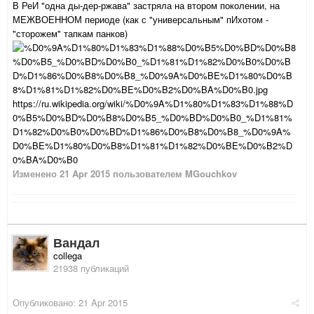
В РеИ "одна ды-дер-ржава" застряла на втором поколении, на
МЕЖВОЕННОМ периоде (как с "универсальным" пИхотом -
"сторожем" тапкам панков)
https://ru.wikipedia.org/wiki/%D0%9A%D1%80%D1%83%D1%88%D
0%B5%D0%BD%D0%B8%D0%B5_%D0%BD%D0%B0_%D1%81%
D1%82%D0%B0%D0%BD%D1%86%D0%B8%D0%B8_%D0%9A%
D0%BE%D1%80%D0%B8%D1%81%D1%82%D0%BE%D0%B2%D
0%BA%D0%B0
Изменено
21 Apr 2015
пользователем MGouchkov
Вандал
collega
21938 публикаций
Опубликовано:
21 Apr 2015