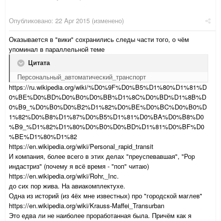
Опубликовано:
22 Apr 2015
(изменено)
Оказывается в "вики" сохранились следы части того, о чём
упоминал в параллельной теме
Цитата
Персональный_автоматический_транспорт
https://ru.wikipedia.org/wiki/%D0%9F%D0%B5%D1%80%D1%81%D
0%BE%D0%BD%D0%B0%D0%BB%D1%8C%D0%BD%D1%8B%D
0%B9_%D0%B0%D0%B2%D1%82%D0%BE%D0%BC%D0%B0%D
1%82%D0%B8%D1%87%D0%B5%D1%81%D0%BA%D0%B8%D0
%B9_%D1%82%D1%80%D0%B0%D0%BD%D1%81%D0%BF%D0
%BE%D1%80%D1%82
https://en.wikipedia.org/wiki/Personal_rapid_transit
И компания, более всего в этих делах "преуспевавшая", "Рор
индастриз" (почему я всё время - "поп" читаю)
https://en.wikipedia.org/wiki/Rohr,_Inc.
до сих пор жива. На авиакомплектухе.
Одна из историй (из 4ёх мне известных) про "городской маглев"
https://en.wikipedia.org/wiki/Krauss-Maffei_Transurban
Это едва ли не наиболее проработанная была. Причём как я