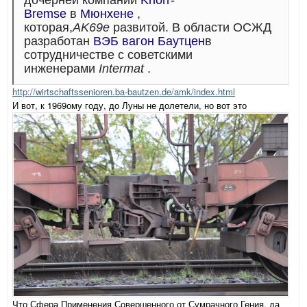
дочерней компании
Knorr-
Bremse
в
Мюнхене
,
которая,
AK69e
развитой.
В области ОСЖД
разработан
ВЭБ вагон Баутцен
в
сотрудничестве с советскими
инженерами
Intermat
.
http://wirtschaftssenioren.ba-bautzen.de/amk/index.html
И вот, к 1969ому году, до Луны не долетели, но вот это
Что Сфера Применения Совершенного от Сумрачного Гения, да