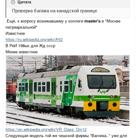
Цитата
Проверка багажа на канадской границе
Ещё, к вопросу возникавшему у коллеги
master'а
в "Москве
патриархальной"
Известное
https://ru.wikipedia.org/wiki/АЧ2
В РеИ 198ых для Жд ссср
Менее известное
https://en.wikipedia.org/wiki/VR_Class_Dm12
Следующая модель той же чешской фирмы "Вагонка.." уже для