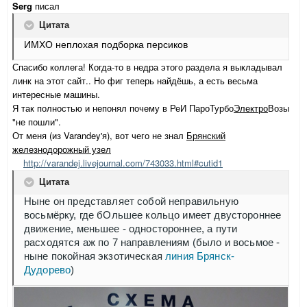
Serg
писал
Цитата
ИМХО неплохая подборка персиков
Спасибо коллега! Когда-то в недра этого раздела я выкладывал
линк на этот сайт.. Но фиг теперь найдёшь, а есть весьма
интересные машины.
Я так полностью и непонял почему в РеИ ПароТурбо
Электро
Возы
"не пошли".
От меня (из Varandey'я), вот чего не знал
Брянский
железнодорожный узел
http://varandej.livejournal.com/743033.html#cutid1
Цитата
Ныне он представляет собой неправильную
восьмёрку, где бОльшее кольцо имеет двустороннее
движение, меньшее - одностороннее, а пути
расходятся аж по 7 направлениям (было и восьмое -
ныне покойная экзотическая
линия Брянск-
Дудорево
)