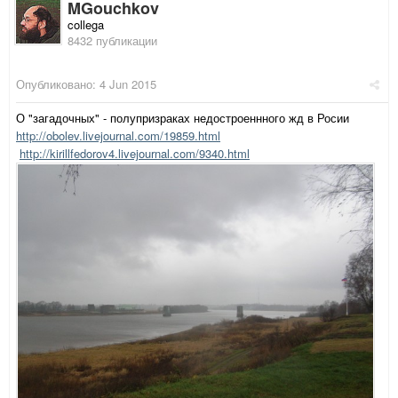
MGouchkov
collega
8432 публикации
Опубликовано:
4 Jun 2015
О "загадочных" - полупризраках недостроеннного жд в Росии
http://obolev.livejournal.com/19859.html
http://kirillfedorov4.livejournal.com/9340.html