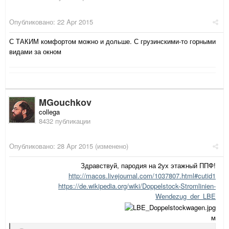
Опубликовано:
22 Apr 2015
С ТАКИМ комфортом можно и дольше. С грузинскими-то горными
видами за окном
MGouchkov
collega
8432 публикации
Опубликовано:
28 Apr 2015
(изменено)
Здравствуй, пародия на 2ух этажный ППФ!
http://macos.livejournal.com/1037807.html#cutid1
https://de.wikipedia.org/wiki/Doppelstock-Stromlinien-
Wendezug_der_LBE
м