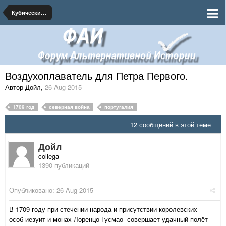
Кубический Персик
Воздухоплаватель для Петра Первого.
Автор Дойл
,
26 Aug 2015
1709 год
северная война
португалия
12 сообщений в этой теме
Дойл
collega
1390 публикаций
Опубликовано:
26 Aug 2015
В 1709 году при стечении народа и присутствии королевских
особ иезуит и монах Лоренцо Гусмао совершает удачный полёт