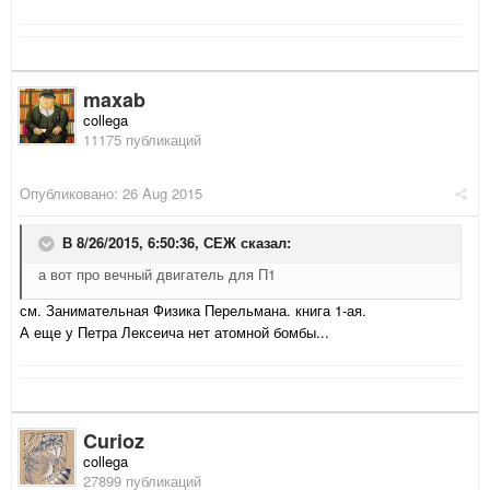
maxab
collega
11175 публикаций
Опубликовано:
26 Aug 2015
В 8/26/2015, 6:50:36,
СЕЖ
сказал:
а вот про вечный двигатель для П1
см. Занимательная Физика Перельмана. книга 1-ая.
А еще у Петра Лексеича нет атомной бомбы...
Curioz
collega
27899 публикаций