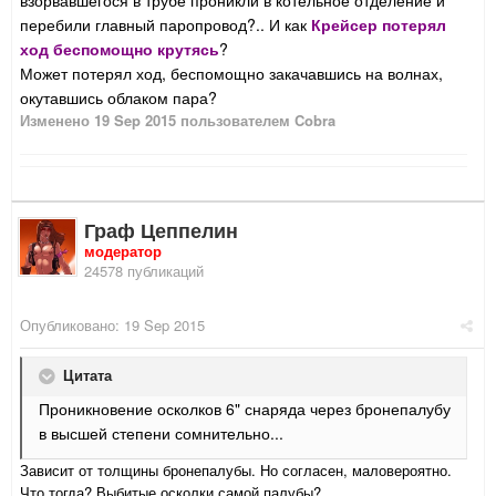
взорвавшегося в трубе проникли в котельное отделение и
перебили главный паропровод?.. И как
Крейсер потерял
ход беспомощно крутясь
?
Может потерял ход, беспомощно закачавшись на волнах,
окутавшись облаком пара?
Изменено
19 Sep 2015
пользователем Cobra
Граф Цеппелин
модератор
24578 публикаций
Опубликовано:
19 Sep 2015
Цитата
Проникновение осколков 6" снаряда через бронепалубу
в высшей степени сомнительно...
Зависит от толщины бронепалубы. Но согласен, маловероятно.
Что тогда? Выбитые осколки самой палубы?