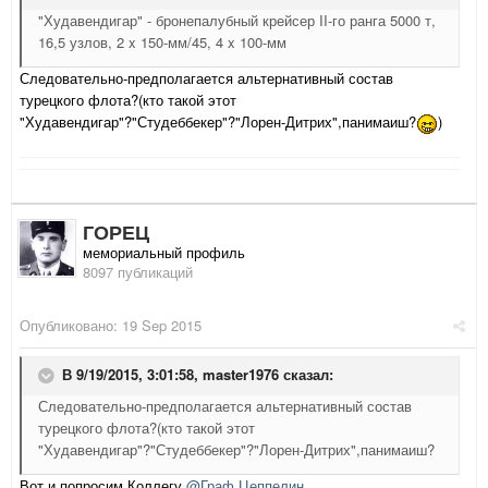
"Худавендигар" - бронепалубный крейсер II-го ранга 5000 т,
16,5 узлов, 2 x 150-мм/45, 4 x 100-мм
Следовательно-предполагается альтернативный состав
турецкого флота?(кто такой этот
"Худавендигар"?"Студеббекер"?"Лорен-Дитрих",панимаиш?
)
ГОРЕЦ
мемориальный профиль
8097 публикаций
Опубликовано:
19 Sep 2015
В 9/19/2015, 3:01:58,
master1976
сказал:
Следовательно-предполагается альтернативный состав
турецкого флота?(кто такой этот
"Худавендигар"?"Студеббекер"?"Лорен-Дитрих",панимаиш?
Вот и попросим Коллегу
@Граф Цеппелин