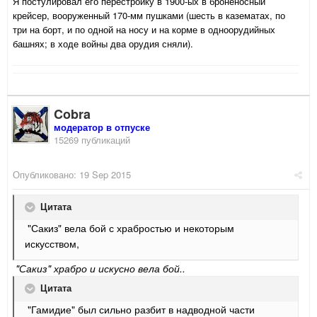
Я постулировал его перестройку в 1900-ых в броненосный
крейсер, вооруженный 170-мм пушками (шесть в казематах, по
три на борт, и по одной на носу и на корме в одноорудийных
башнях; в ходе войны два орудия сняли).
Cobra
модератор в отпуске
15269 публикаций
Опубликовано:
19 Sep 2015
Цитата
"Сакиз" вела бой с храбростью и некоторым
искусством,
"Сакиз" храбро и искусно вела бой..
Цитата
"Гамидие" был сильно разбит в надводной части