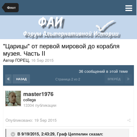
Флот
"Царицы" от первой мировой до корабля
музея. Часть II
Автор ГОРЕЦ
,
16 Sep 2015
36 сообщений в этой теме
Страница 2 из 2
НАЗАД
ВПЕРЁД
master1976
collega
13304 публикации
Опубликовано:
19 Sep 2015
В 9/19/2015, 2:43:29,
Граф Цеппелин
сказал: