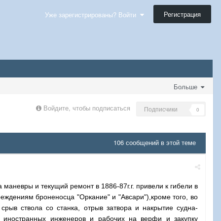
Регистрация
Уже зарегистрированы? Войти
Больше
Войдите, чтобы подписаться
Подписчики
0
106 сообщений в этой теме
маневры и текущий ремонт в 1886-87г.г. привели к гибели в
еждениям броненосца "Оркание" и "Авсари"),кроме того, во
срыв ствола со станка, отрыв затвора и накрытие судна-
х иностранных инженеров и рабочих на верфи и закупку