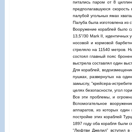
питались паром от 8 циллин
предполагавшуюся скорость в
палубой угольных ямах хвата
Палуба была изготовлена из с
Вооружение кораблей было са
13,5"/30
Mark
II
, идентичных 
носовой и кормовой барбетн
стреляло на 11540 метров. Н
состоял главный пояс броне
выстрела составлял один выст
Для кораблей, водоизмещение
пушках, развернутых на один
замыслу, "крейсера-истребите
целях безопасности, угол гор
Все эти проблемы, и огромна
Вспомогательное вооружени
аппаратов, из которых один
постройке этих кораблей Тур
1897
году оба корабля были с
“Люфтви Джелил” вступил в 