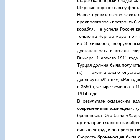
старые канонерские лодки
«Ма
Широкие перспективы у флота
Новое правительство захо­т
предполагалось построить 6 л
корабля. Не успела Россия ка
только на Черном море, но и
из 3 линко­ров, вооруженн
драгоценности и вклады све
Виккерс. 1 августа 1911 го
Турция долж­на была получить
гг.) — окончательно опусто
дредноуты «Фатих», «Решади
в 3550 т, четыре эсминца в 1
1914 года.
В результате осман­ским а
современными эсминцами, ку
броненосца. Это были «Хайре
артиллерии главного калибра
сильно затрудняло пристрелк
Скорость броненосцев была о