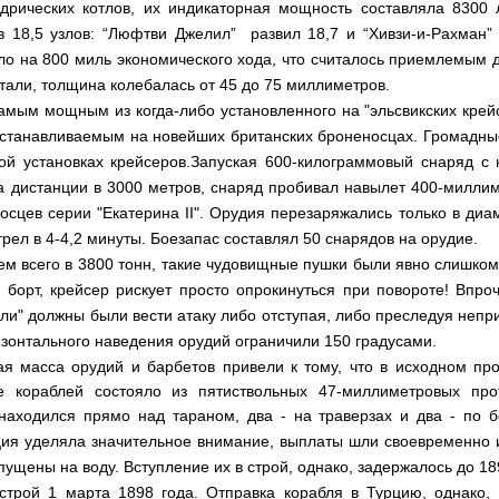
дрических котлов, их индикаторная мощность составляла 8300
 18,5 узлов:
“Люфтви Джелил” развил 18,7 и
“Хивзи-и-Рахман” 
ло на 800 миль экономического хода, что считалось приемлемым 
тали, толщина колебалась от 45
до 75
миллиметров.
мым мощным из когда-либо установленного на "эльсвикских крей
устанавливаемым на новейших британских броненосцах. Громадные
ой установках крейсеров.Запуская 600-килограммовый снаряд с 
а дистанции в 3000 метров, снаряд пробивал навылет 400-милли
носцев серии "Екатерина
II
". Орудия перезаряжались только в диа
рел в 4-4,2 минуты. Боезапас составлял 50 снарядов на орудие.
м всего в 3800 тонн, такие чудовищные пушки были явно слишком
 борт, крейсер рискует просто опрокинуться при повороте! Впро
ли" должны были вести атаку либо отступая, либо преследуя непр
изонтального наведения орудий ограничили 150 градусами.
я масса орудий и барбетов привели к тому, что в исходном про
е кораблей состояло из пятиствольных 47-миллиметровых пр
 находился прямо над тараном, два - на траверзах и два - по б
ция уделяла значительное внимание, выплаты шли своевременно и
пущены на воду. Вступление их в строй, однако, задержалось до 18
строй 1 марта 1898 года. Отправка корабля в Турцию, однако, 