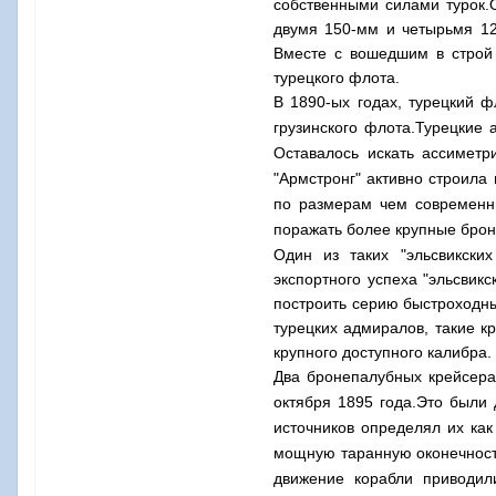
собственными силами турок.
двумя 150-мм и четырьмя 12
Вместе с вошедшим в строй 
турецкого флота.
В 1890-ых годах, турецкий 
грузинского флота.Турецкие
Оставалось искать ассиметр
"Армстронг" активно строила
по размерам чем современн
поражать более крупные брон
Один из таких "эльсвикски
экспортного успеха "эльсви
построить серию быстроходны
турецких адмиралов, такие к
крупного доступного калибра.
Два бронепалубных крейсера
октября 1895
года.Это были 
источников определял их ка
мощную таранную оконечность
движение корабли приводи