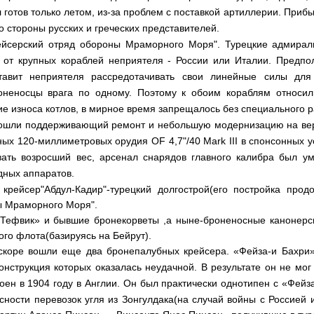
 готов только летом, из-за проблем с поставкой артиллерии. Приб
со стороны русских и греческих представителей.
ейсерский отряд обороны Мраморного Моря". Турецкие адмирал
от крупных кораблей неприятеля - России или Италии. Предпол
тавит неприятеля рассредотачивать свои линейные силы для 
оненосцы врага по одному. Поэтому к обоим кораблям относил
ие износа котлов, в мирное время запрещалось без специального р
прошли поддерживающий ремонт и небольшую модернизацию на верф
ьных 120-миллиметровых орудия
OF
4,7"/40
Mark
III
в спонсонных у
вать возросший вес, арсенал снарядов главного калибра был у
дных аппаратов.
 крейсер
"Абдул-Кадир"-турецкий долгострой(его постройка про
ы Мраморного Моря".
Тефвик» и бывшие бронекорветы ,а ныне-броненосные канонерск
кого флота(базируясь на Бейрут).
вскоре вошли еще два бронепалубных крейсера. «Фейза-и Бахри
онструкция которых оказалась неудачной. В результате он не мог 
оен в 1904 году в Англии. Он был практически однотипен с «Фейз
сности перевозок угля из Зонгулдака(на случай войны с Россией 