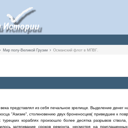
Мир полу-Великой Грузии
Османский флот в МПВГ.
 века представлял из себя печальное зрелище. Выделение денег на 
осца "Азизие", столкновению двух броненосцев( приведшее к повр
х турецких кораблях произошло более десятка разрывов ствола, 
илось затягивание сроков ремонта, несмотря на приглашенны