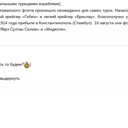
сильными турецкими кораблями).
томанского флота произошло неожиданно для самих турок. Начал
й крейсер «Гебен» и легкий крейсер «Бреслау». Благополуч­но у
914 года прибыли в Константи­нополь (Стамбул). 16 августа они 
«Явуз Султан Селим» и «Мидилли».
ить то будем?
)
 выдернуть