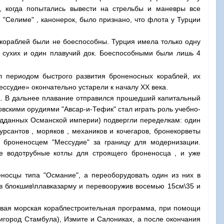
г., когда попытались вывести на стрельбы и маневры все
"Селиме" , канонерок, было признано, что флота у Турции
 кораблей были не боеспособны. Турция имела только одну
е сухих и один плавучий док. Боеспособными были лишь 4
л периодом быстрого развития броненосных кораблей, их
ссудие» окончательно устарели к началу XX века.
а. В дальнее плавание отправился прошедший капитальный
скими орудиями "Авсар-и-Тефик" стал играть роль учебно-
одданных Османской империи) подвергли переделкам: один
рсантов , моряков , механиков и кочегаров, бронекорветы
 броненосцем "Мессудие" за границу для модернизации.
 водотрубные котлы для строящего броненосца , и уже
носцы типа "Османие", а переоборудовать один из них в
в в блокшив\плавказарму и перевооружив восемью 15см\35 и
ервая морская кораблестроительная программа, при помощи
игород Стамбула), Измите и Салониках, а после окончания