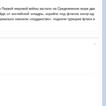
о Первой мировой войны застало на Средиземном море два
йдя от английской эскадры, корабли под флагом контр-ад­
формально сменили «под­данство»: подняли турецкие флаги и