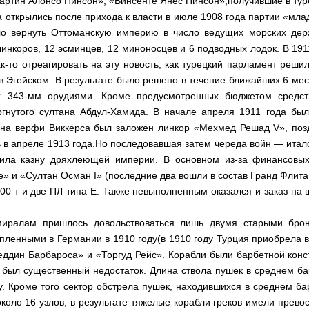
ртин Алонсо Пинсон», «Винсенте Янес Пинсон»,получившие в тур
 открылись после прихода к власти в июле 1908 года партии «мла
ело вернуть Оттоманскую империю в число ведущих морских дер
инкоров, 12 эсминцев, 12 мино­носцев и 6 подводных лодок. В 19
к-то отреагиро­вать на эту новость, как турецкий парламент реш
в
Эгейском. В результате было решено в течение ближайших 6 мес
ых 343-мм орудиями. Кроме предусмот­ренных бюджетом сре
дс
ргну­того султана Абдул-Хамида. В начале апреля 1911 года бы
да на верфи Виккерса был заложен линкор «Мехмед Решад
V
», по
 в апреле 1913 года.Но последовавшая затем череда войн — итало
шила казну дряхлеющей импе­рии. В основном из-за финансовых
е» и «Султан Осман
I
» (последние два вошли в состав Гранд Флита
100 т и две ПЛ типа Е. Также невы­полненным оказался и заказ н
дмиралам пришлось довольствоваться лишь двумя стары­ми бр
пленными в Германии в 1910 году
(в 1910 году Турция приобрела в
ддин Барбароса» и «Торгуд Рейс». Корабли были барбетной конс
 был существенный недостаток. Длина ствола пушек в среднем бар
у. Кроме того сектор обстрела пушек, находившихся в среднем бар
коло 16 узлов, в результате тяжелые корабли греков имели прево