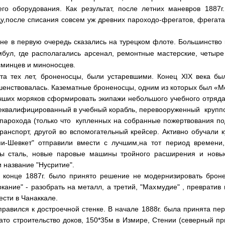
его оборудования. Как результат, после летних маневров 1887
у,после списания совсем уж древних пароходо-фрегатов, фрегата 
азне в первую очередь сказались на турецком флоте. Большинство
бул, где располагались арсенал, ремонтные мастерские, четыр
сминцев и миноносцев.
а тех лет, броненосцы, были устаревшими. Конец XIX века бы
шенствовалась. Казематные броненосцы, одним из которых был «Ме
чших моряков сформировать экипажи небольшого учебного отряд
реквалифицированный в учебный корабль, перевооруженный круппов
а парохода (только что купленных на собранные пожертвования п
анспорт, другой во вспомогательный крейсер. Активно обучали ку
и-Шевкет" отправили вмести с лучшим,на тот период времени,
ы сталь, новые паровые машины тройного расширения и новые
 название "Нусритие".
 конце 1887г. было принято решение не модернизировать броне
ркание" - разобрать на металл, а третий, "Махмудие" , преврати
ести в Чанаккале.
тправился к достроечной стенке. В начале 1888г. была принята п
ато строительство доков, 150*35м в Измире, Стении (северный пр