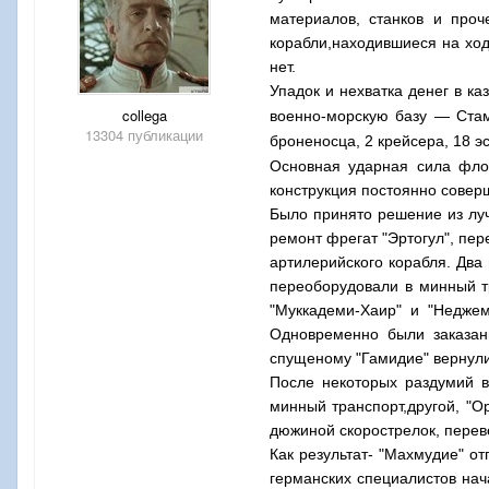
материалов, станков и проч
корабли,находившиеся на ход
нет.
Упадок и нехватка денег в к
collega
военно-морскую базу — Стам
13304 публикации
броненосца, 2 крейсера, 18 э
Основная ударная сила флот
конструкция постоянно совер
Было принято решение из лу
ремонт фрегат "Эртогул", пе
артилерийского корабля. Дв
переоборудовали в минный тр
"Муккадеми-Хаир" и "Неджем
Одновременно были заказан
спущеному "Гамидие" вернули
После некоторых раздумий в
минный транспорт,другой, "О
дюжиной скорострелок, перев
Как результат- "Махмудие" о
германских специалистов нач