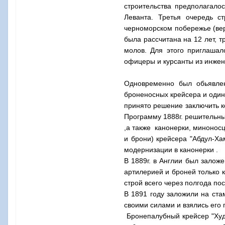
строительства предполагало
Леванта. Третья очередь с
черноморском побережье (вер
была рассчитана на 12 лет, 
молов. Для этого приглашал
офицеры и курсанты из инжен
Одновременно был обьявлен
броненосных крейсера и один
принято решение заключить к
Программу 1888г. решительны
,а также канонерки, минонос
и брони) крейсера "Абдул-Ха
модернизации в канонерки .
В 1889г. в Англии был залож
артилерией и броней только к
строй всего через полгода пос
В 1891 году заложили на ста
своими силами и взялись его 
Бронепалубный крейсер "Худа