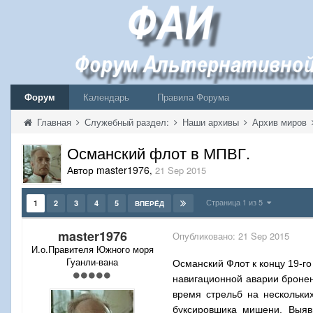
Форум
Календарь
Правила Форума
Главная
Служебный раздел:
Наши архивы
Архив миров
Османский флот в МПВГ.
Автор master1976
,
21 Sep 2015
Страница 1 из 5
1
2
3
4
5
ВПЕРЁД
master1976
Опубликовано:
21 Sep 2015
И.о.Правителя Южного моря
Гуанли-вана
Османский Флот к концу 19-го
навигационной аварии бронен
время стрельб на нескольки
буксировшика мишени. Выяв