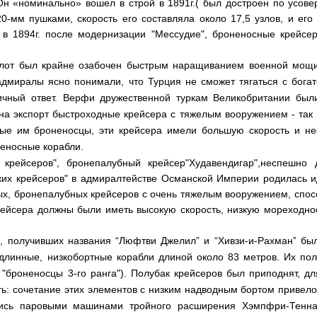
Он «номинально» вошел в строй в 1891г.( был достроен по усове
0-мм пушками, скорость его составляла около 17,5 узлов, и его
в 1894г. после модернизации "Мессудие",
броненосные крейсер
флот был крайне озабочен быстрым наращиванием военной мощи
 адмиралы ясно понимали, что Турция не сможет тягаться с бога
ичный ответ. Верфи дружественной туркам Великобритании был
 на экспорт быстроходные крейсера с тяжелым вооружением - так
ые им броненосцы, эти крейсера имели большую скорость и не
еносные корабли.
х крейсеров", бронепалубный крейсер"Худавендигар",неспешн
кских крейсеров" в адмиралтействе Османской Империи родилась 
х, бронепалубных крейсеров с очень тяжелым вооружением, спос
рейсера должны были иметь высокую скорость, низкую мореходно
, получивших названия “Люфтви Джелил” и “Хивзи-и-Рахман” бы
длинные, низкобортные корабли длиной около 83 метров. Их пол
к "броненосцы 3-го ранга"). Полубак крейсеров был приподнят, 
: сочетание этих элементов с низким надводным бортом привело к
лись паровыми машинами тройного расширения Хэмпфри-Тенн