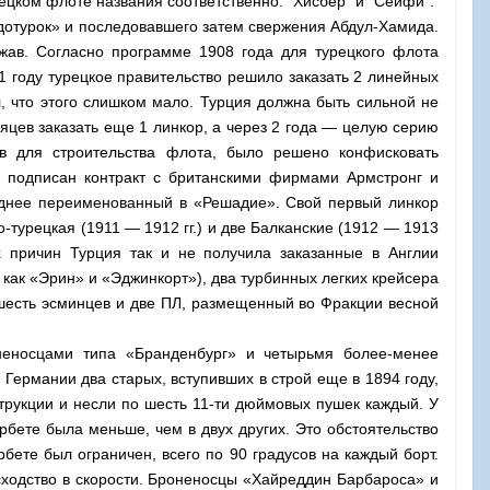
"Хисбер" и "Сейфи"
ецком флоте названия соответственно:
.
дотурок» и последовавше­го затем свержения Абдул-Хамида.
жав. Согласно программе 1908 года для турецкого флота
11 году турецкое правительство решило заказать 2
линейных
ил, что этого слишком мало. Турция должна быть сильной не
яцев заказать еще 1 линкор, а через 2 года — целую серию
тв дл
я строительства флота, было решено конфисковать
л подписан контра
кт с бр
итанскими фирмами Армстронг и
зднее переимено­ванный в «Решадие». Свой первый линкор
-турецкая (1911 — 1912 гг.) и две Балканские (1912 — 1913
 причин Турция так и не полу­чила заказанные в Англии
 как «Эрин» и «Эджинкорт»), два турбинных легких крейсера
а шесть эсминцев и две ПЛ, раз­мещенный во Фракции весной
оненосцами типа «Бранденбург» и четырьмя более-менее
 Германии два старых, вступивших в строй еще в 1894 году,
трукции и несли по шесть 11-ти дюймовых пушек каждый. У
бете была меньше, чем в двух других. Это обстоятельство
бете был ограничен, всего по 90 градусов на каждый борт.
сходство в скорости. Броненосцы «Хайреддин Барбароса» и