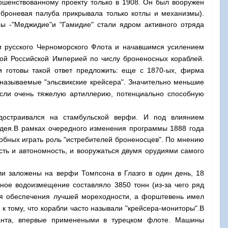
ршенствованному проекту только в 1908. Он был вооружен
 броневая палуба прикрывала только котлы и механизмы).
ы -"Меджидие"и "Гамидие" стали ядром активного отряда
 русского Черноморского Флота и начавшимся усилением
той Российской Империей по числу броненосных кораблей.
и готовы такой ответ предложить: еще с 1870-ых, фирма
 называемые "эльсвикские крейсера". Значительно меньшие
сли очень тяжелую артиллерию, потенциально способную
о достраивался на стамбульской верфи. И под влиянием
идея.В рамках очередного изменения программы 1888 года
обных играть роль "истребителей броненосцев". По мнению
сть и автономность, и вооружаться двумя орудиями самого
ли заложены на верфи Томпсона в Глазго в один день, 18
ное водоизмещение составляло 3850 тонн (из-за чего ряд
для обеспечения лучшей мореходности, а форштевень имел
 тому, что корабли часто называли "крейсера-мониторы".
В
анта, впервые применеными в турецком флоте. Машины