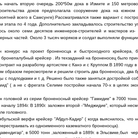
сь начать вторую очередь 200*50м дока в Измите и 150 метров
троительства доков предполагала сооружение дока на южном
оятней всего в Самсунге).Рассматривался также вариант с постро
три этапа по 4 года. Дополнительно закладывалось строительство 
ось около семи десятков инженеров-строителей и мастеров из- 
ерных частей. Около 3 тысяч моряков и солдат выполняли функции
 конкурс на проект броненосца и быстроходного крейсера, б
 бронепалубный крейсер . Из техзаданий на броненосец было прин
онтракт на разработку артсистем с Канэ и с Круппом.В 1890 году
м образом пересмотрели и решили строить два броненосца, два бр
цы с подлодками и т. д. Решено было также заняться достройкой 
мид" ( а не с фрегата Селиме постройки начала 70-х в целях эк
ен головной из серии
броненосный крейсер "Гамидие" в 7000 тонн
 началу 1894г. В 1890г. заложен второй -"Меджидие", который несм
ле головного.
мбульской верфи крейсер "Абдул-Кадир" ( когда выяснилось, что н
перестраивать из одноименного казематного броненосца).
вендигар", в 5000 тонн ,заложенный в 1889г. в Эльсвике,был чер