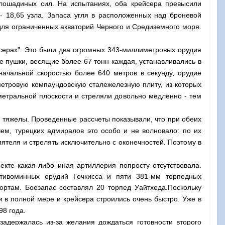
 лошадиных сил. На испытаниях, оба крейсера превысили
- 18,65
узла. Запаса угля в расположенных над броневой
для ограниченных акваторий
Черного и Средиземного моря
.
серах". Это были два огромных
343-миллиметровых орудия
 пушки, весящие более 67 тонн каждая, устанавливались в
начальной скоростью более 640 метров в секунду, орудие
метровую компаундовскую сталежелезную плиту, из которых
метральной плоскости и стреляли довольно медленно - тем
 тяжелы. Проведенные рассчеты показывали, что при обеих
чем, турецких адмиралов это особо и не волновало: по их
иятеля и стрелять исключительно с оконечностей. Поэтому в
екте какая-либо иная артиллерия попросту отсутствовала.
отивоминных орудий Гочкисса и пяти 381-мм торпедных
ортам. Боезапас составлял 20 торпед Уайтхеда.
Поскольку
 в полной мере и крейсера строились очень быстро. Уже в
98 года.
задержалась из-за желания дождаться готовности второго