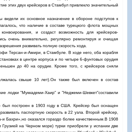
ытие этих двух крейсеров в Стамбул привлекло значительный
ы видели их основное назначение в обороне подступов к
агалось, что наличие в составе турецкого флота мощных
конвоирования, и создаст возможность для крейсеров-
ись очень внимательно, регулярно ремонтируя и очищая
азрешения развивать полную скорость хода.
и Терсан-и-Амири, в Стамбуле. В ходе него, оба корабля
становках в центре корпуса и по четыре 6-фунтовых орудия
меньшен до 40 на орудие. Кроме того, с крейсеров сняли
должалась свыше 10 лет).Он также был включен в состав
ие лодки "Муккадеми-Хаир" и "Неджеми-Шевкет"составили
» был построен в 1903 году в США. Крейсер был оснащен
развивать паспортную скорость в 22 узла. Второй крейсер,
а-и Бахри»,но оказался гораздо более качественным.
В 1908
и Грузией на Черном море) турки приобрели у испании две