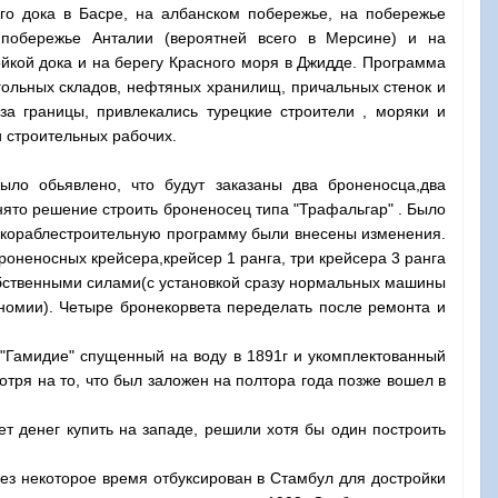
ого дока в Басре, на албанском побережье, на побережье
 побережье Анталии (вероятней всего в Мерсине) и на
йкой дока и на берегу Красного моря в Джидде. Программа
угольных складов, нефтяных хранилищ, причальных стенок и
за границы, привлекались турецкие строители , моряки и
 строительных рабочих.
ыло обьявлено, что будут заказаны два броненосца,два
ято решение строить броненосец типа "Трафальгар" . Было
 в кораблестроительную программу были внесены изменения.
оненосных крейсера,крейсер 1 ранга, три крейсера 3 ранга
собственными силами(с установкой сразу нормальных машины
ономии). Четыре бронекорвета переделать после ремонта и
."Гамидие" спущенный на воду в 1891г и укомплектованный
отря на то, что был заложен на полтора года позже вошел в
ет денег купить на западе, решили хотя бы один построить
ез некоторое время отбуксирован в Стамбул для достройки