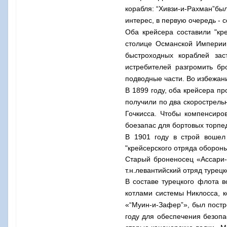
корабля:
“Хивзи-и-Рахман”был
интерес, в первую очередь - 
Оба крейсера составили "кр
столице Османской Империи 
быстроходных кораблей зас
истребителей разгромить бр
подводные части. Во избежан
В 1899 году, оба крейсера 
получили по два скорострел
Гочкисса. Чтобы компенсиро
боезапас для бортовых торпе
В 1901 году в строй вошел
"крейсерского отряда оборон
Старый броненосец «Ассари-
т.н.левантийский отряд турец
В составе турецкого флота 
котлами системы Никлосса, к
«“Муин-и-Зафер”», был постр
году для обеспечения безопа