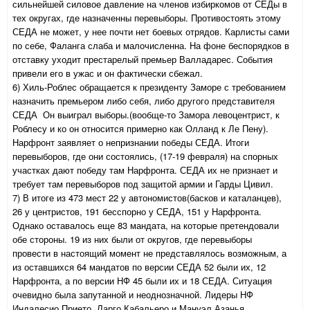
сильнейшей силовое давление на членов избиркомов от СЕДы в
тех округах, где назначенны перевыборы. Противостоять этому
СЕДА не может, у нее почти нет боевых отрядов. Карлисты сами
по себе, Фаланга слаба и малочисленна. На фоне беспорядков в
отставку уходит престарелый премьер Валладарес. События
привели его в ужас и он фактически сбежал.
6) Хиль-Роблес обращается к президенту Заморе с требованием
назначить премьером либо себя, либо другого представителя
СЕДА
Он выиграл выборы.
(вообще-то Замора левоцентрист, к
Роблесу и ко он относится примерно как Олланд к Ле Пену).
Нарфронт заявляет о непризнании победы СЕДА. Итоги
перевыборов, где они состоялись, (17-19 февраля) на спорных
участках дают победу там Нарфронта. СЕДА их не признает и
требует там перевыборов под защитой армии и Гарды Цивил.
7) В итоге из 473 мест 22 у автономистов(басков и каталанцев),
26 у центристов, 191 бесспорно у СЕДА, 151 у Нарфронта.
Однако оставалось еще 83 мандата, на которые претендовали
обе стороны. 19 из них были от округов, где перевыборы
провести в настоящий момент не представлялось возможным, а
из оставшихся 64 мандатов по версии СЕДА 52 были их, 12
Нарфронта, а по версии НФ 45 были их и 18 СЕДА. Ситуация
очевидно была запутанной и неоднозначной. Лидеры НФ
Индалесио Прието, Ларго Кабальеро и Мануэл Азанья