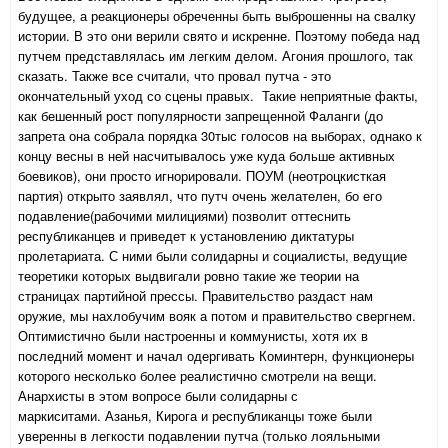
будущее, а реакционеры обреченны быть выброшенны на свалку
истории. В это они верили свято и искренне. Поэтому победа над
путчем представлялась им легким делом. Агония прошлого, так
сказать. Также все считали, что провал путча - это
окончательный уход со сцены правых. Такие неприятные факты,
как бешенный рост популярности запрещенной Фаланги (до
запрета она собрала порядка 30тыс голосов на выборах, однако к
концу весны в ней насчитывалось уже куда больше активных
боевиков), они просто игнорировали. ПОУМ (неотроцкисткая
партия) открыто заявлял, что путч очень желателен, бо его
подавление(рабочими милициями) позволит оттеснить
республиканцев и приведет к установлению диктатуры
пролетариата. С ними были солидарны и социалисты, ведущие
теоретики которых выдвигали ровно такие же теории на
страницах партийной прессы. Правительство раздаст нам
оружие, мы нахлобучим вояк а потом и правительство свергнем.
Оптимистично были настроенны и коммунисты, хотя их в
последний момент и начал одергивать Коминтерн, функционеры
которого несколько более реалистично смотрели на вещи.
Анархисты в этом вопросе были солидарны с
маркиситами. Азанья, Кирога и республиканцы тоже были
уверенны в легкости подавлении путча (только лояльными