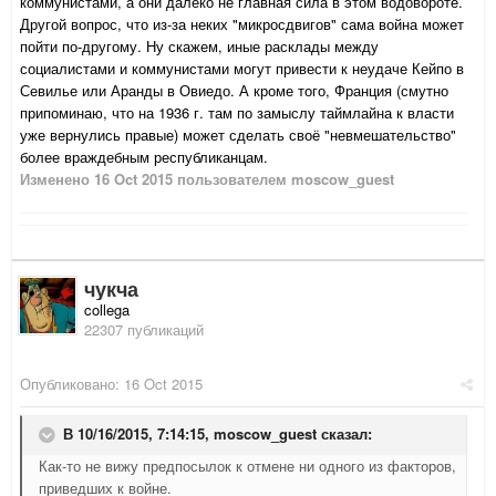
коммунистами, а они далеко не главная сила в этом водовороте.
Другой вопрос, что из-за неких "микросдвигов" сама война может
пойти по-другому. Ну скажем, иные расклады между
социалистами и коммунистами могут привести к неудаче Кейпо в
Севилье или Аранды в Овиедо. А кроме того, Франция (смутно
припоминаю, что на 1936 г. там по замыслу таймлайна к власти
уже вернулись правые) может сделать своё "невмешательство"
более враждебным республиканцам.
Изменено
16 Oct 2015
пользователем moscow_guest
чукча
collega
22307 публикаций
Опубликовано:
16 Oct 2015
В 10/16/2015, 7:14:15,
moscow_guest
сказал:
Как-то не вижу предпосылок к отмене ни одного из факторов,
приведших к войне.