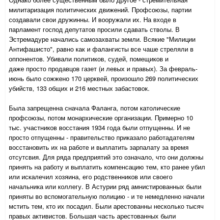
милитаризация политических движений. Профсоюзы, партии
создавали свои дружинны. И вооружали их. На входе в
парламент господ депутатов просили сдавать стволы. В
Эстремадуре начались самозахваты земли. Всякие "Милиции
Антифашисто", равно как и фалангисты все чаше стреляли в
оппонентов. Убивали политиков, судей, помещиков и
даже просто продавцов газет (и левых и правых). За февраль-
июнь было сожжено 170 церквей, произошло 269 политических
убийств, 133 общих и 216 местных забастовок.
Была запрещенна сначала Фаланга, потом католические
профсоюзы, потом монархические организации. Примерно 10
тыс. участников восстания 1934 года были отпущенны. И не
просто отпущенны - правительство приказало работадателям
восстановить их на работе и выплатить зарпалату за время
отсутсвия. Для ряда предприятий это означало, что они должны
принять на работу и выплатить компенсацию тем, кто ранее убил
или искалечил хозяина, его родственников или своего
начальника или коллегу. В Астурии ряд амнистированных были
приняты во вспомогательную полицию - и те немедленно начали
мстить тем, кто их посадил. Были арестованны несколько тысяч
правых активистов. Большая часть арестованных были