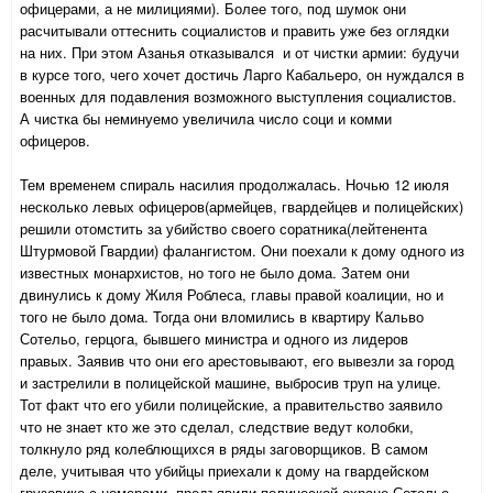
офицерами, а не милициями). Более того, под шумок они
расчитывали оттеснить социалистов и править уже без оглядки
на них. При этом Азанья отказывался и от чистки армии: будучи
в курсе того, чего хочет достичь Ларго Кабальеро, он нуждался в
военных для подавления возможного выступления социалистов.
А чистка бы неминуемо увеличила число соци и комми
офицеров.
Тем временем спираль насилия продолжалась. Ночью 12 июля
несколько левых офицеров(армейцев, гвардейцев и полицейских)
решили отомстить за убийство своего соратника(лейтенента
Штурмовой Гвардии) фалангистом. Они поехали к дому одного из
известных монархистов, но того не было дома. Затем они
двинулись к дому Жиля Роблеса, главы правой коалиции, но и
того не было дома. Тогда они вломились в квартиру Кальво
Сотельо, герцога, бывшего министра и одного из лидеров
правых. Заявив что они его арестовывают, его вывезли за город
и застрелили в полицейской машине, выбросив труп на улице.
Тот факт что его убили полицейские, а правительство заявило
что не знает кто же это сделал, следствие ведут колобки,
толкнуло ряд колеблющихся в ряды заговорщиков. В самом
деле, учитывая что убийцы приехали к дому на гвардейском
грузовике с номерами, предъявили полицеской охране Сотельо