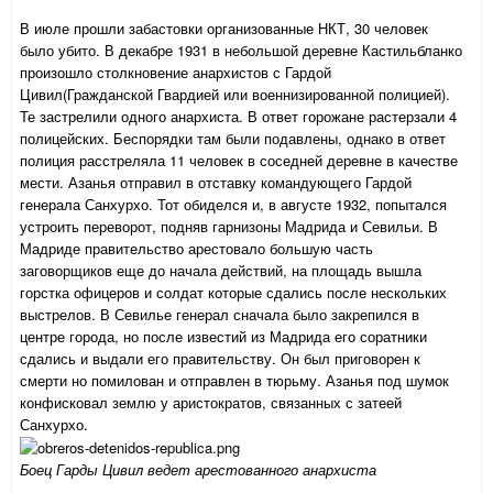
В июле прошли забастовки организованные НКТ, 30 человек
было убито. В декабре 1931 в небольшой деревн
е
Кастильбланко
произошло столкновение анархистов с Гардой
Цивил(Гражданской Гвардией или военнизированной полицией).
Те застрелили одного анархиста. В ответ горожане растерзали 4
полицейских. Беспорядки там были подавлены, однако в ответ
полиция расстреляла 11 человек в соседней деревне в качестве
мести. Азанья отправил в отставку командующего Гардой
генерала Санхурхо. Тот обиделся и, в августе 1932, попытался
устроить переворот, подняв гарнизоны Мадрида и Севильи. В
Мадриде правительство арестовало большую часть
заговорщиков еще до начала действий, на площадь вышла
горстка офицеров и солдат которые сдались после нескольких
выстрелов. В Севилье генерал сначала было закрепился в
центре города, но после известий из Мадрида его соратники
сдались и выдали его правительству. Он был приговорен к
смерти но помилован и отправлен в тюрьму. Азанья под шумок
конфисковал землю у аристократов, связанных с зате
е
й
Санхурхо.
Боец Гарды Цивил ведет арестованного анархиста