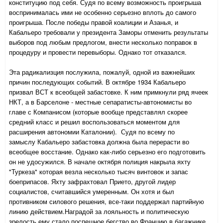
конституцию под себя. Судя по всему возможность проигрыша
воспринималась ими не особенно серьезно вплоть до самого
проигрыша. После победы правой коалиции и Азанья, и
Кабальеро требовали у президента Заморы отменить результаты
выборов под любым предлогом, внести несколько поправок в
процедуру и провести перевыборы. Однако тот отказался.
Эта радикализция послужила, пожалуй, одной из важнейших
причин последующих событий. В октябре 1934 Кабальеро
призвал ВСТ к всеобщей забастовке. К ним примкнули ряд ячеек
НКТ, а в Барселоне - местные сепаратисты-автономисты во
главе с Компанисом (которые вообще представлял скорее
средний класс и решил воспользоваться моментом для
расширения автономии Каталонии). Судя по всему по
замыслу Кабальеро забастовка должна была перерасти во
всеобщее восстание. Однако как-либо серьезно его подготовить
он не удосужился. В начале октября полиция накрыла яхту
"Туркеза" которая везла несколько тысяч винтовок и запас
боеприпасов. Яхту зафрахтовал Прието, другой лидер
социалистов, считавшийся умеренным. Он хотя и был
противником силового решения, все-таки поддержал партийную
линию действием.Наградой за лояльность и политическую
зрелость ему стало поспешное бегство во Францию в багажнике