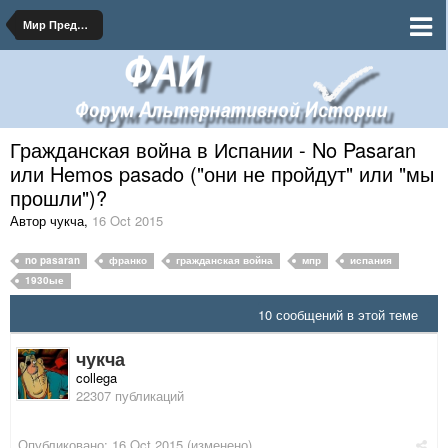
Мир Председателя Рыкова
Гражданская война в Испании - No Pasaran
или Hemos pasado ("они не пройдут" или "мы
прошли")?
Автор чукча
,
16 Oct 2015
no pasaran
франко
гражданская война
мпр
испания
1930ые
10 сообщений в этой теме
чукча
collega
22307 публикаций
Опубликовано:
16 Oct 2015
(изменено)