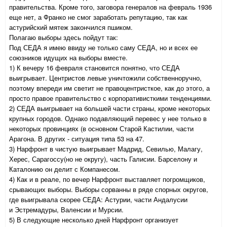
правительства. Кроме того, заговора генералов на февраль 1936
еще нет, а Франко не смог заработать репутацию, так как
астурийский мятеж закончился пшиком.
Полагаю выборы здесь пойдут так:
Под СЕДА я имею ввиду не только саму СЕДА, но и всех ее
союзников идущих на выборы вместе.
1) К вечеру 16 февраля становится понятно, что СЕДА
выигрывает. Центристов левые уничтожили собственноручно,
поэтому впереди им светит не правоцентристкое, как до этого, а
просто правое правительство с корпоративисткими тенденциями.
2) СЕДА выигрывает на большей части страны, кроме некоторых
крупных городов. Однако подавляющий перевес у нее только в
некоторых провинциях (в основном Старой Кастилии, части
Арагона. В других - ситуация типа 53 на 47.
3) Нарфронт в чистую выигрывает Мадрид, Севилью, Малагу,
Херес, Сарагоссу(но не округу), часть Галисии. Барселону и
Каталонию он делит с Компанесом.
4) Как и в реале, по вечер Нарфронт выставляет погромщиков,
срывающих выборы. Выборы сорванны в ряде спорных округов,
где выигрывала скорее СЕДА: Астурии, части Андалусии
и Эстремадуры, Валенсии и Мурсии.
5) В следующие несколько дней Нарфронт организует