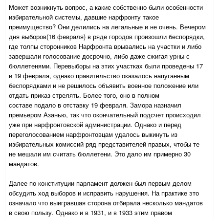
Может возникнуть вопрос, а какие собственно были особенности
избирательной системы, давшие нарфронту такое
преимущество? Они делились на легальные и не очень. Вечером
дня выборов(16 февраля) в ряде городов произошли беспорядки,
где толпы сторонников Нарфронта врывались на участки и либо
завершали голосование досрочно, либо даже сжигая урны с
бюллетенями. Перевыборы на этих участках были проведены 17
и 19 февраля, однако правительство оказалось напуганным
беспорядками и не решилось объявить военное положение или
отдать приказ стрелять. Более того, оно в полном
составе подало в отставку 19 февраля. Замора назначил
премьером Азанью, так что окончательный подсчет происходил
уже при нарфронтовской администрации. Однако и перед
переголосованием нарфронтовцам удалось выкинуть из
избирательных комиссий ряд представителей правых, чтобы те
не мешали им считать бюллетени. Это дало им примерно 30
мандатов.
Далее по конституции парламент должен был первым делом
обсудить ход выборов и исправить нарушения. На практике это
означало что выигравшая сторона отбирала несколько мандатов
в свою пользу. Однако и в 1931, и в 1933 этим правом