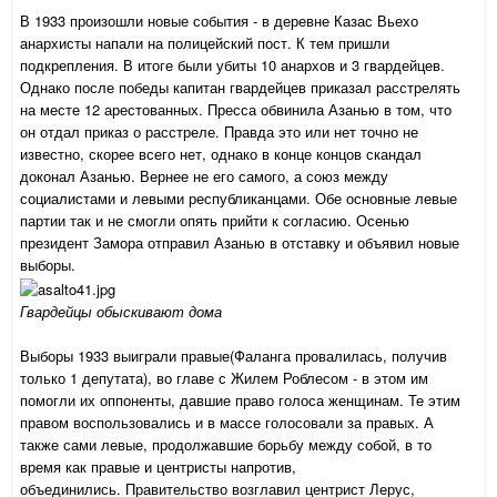
В 1933 произошли новые события - в деревне Казас Вьехо
анархисты напали на полицейский пост. К тем пришли
подкрепления. В итоге были убиты 10 анархов и 3 гвардейцев.
Однако после победы капитан гвардейцев приказал расстрелять
на месте 12 арестованных. Пресса обвинила Азанью в том, что
он отдал приказ о расстреле. Правда это или нет точно не
известно, скорее всего нет, однако в конце концов скандал
доконал Азанью. Вернее не его самого, а союз между
социалистами и левыми республиканцами. Обе основные левые
партии так и не смогли опять прийти к согласию. Осенью
президент Замора отправил Азанью в отставку и объявил новые
выборы.
Гвардейцы обыскивают дома
Выборы 1933 выиграли правые(Фаланга провалилась, получив
только 1 депутата), во главе с Жилем Роблесом - в этом им
помогли их оппоненты, давшие право голоса женщинам. Те этим
правом воспользовались и в массе голосовали за правых. А
также сами левые, продолжавшие борьбу между собой, в то
время как правые и центристы напротив,
объединились. Правительство возглавил центрист Лерус,