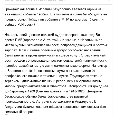
Гражданская война в Испании безусловно является одним из
важнейших событий 1930ых. В этой теме я хотел бы обсудить ее
предысторию. Пойдут ли события в МПР по другому, будет ли
война в РеИ сроки?
Началом всей цепочки событий будет наверное 1931 год. Во
время ПМВ(тороговля с Антантой) и в 1920ые в Испании имел
место бурный экономический рост, сопровождающийся и ростом
зарплат. К 1930 более половины трудоспособного населения
были заняты в промышленности и сфере услуг. Стремительный
рост городов сопровождался ростом социальной напряженности,
приобретавшей зачастую латиноамериканские формы. Например
в Барселоне в 1918 неизвестные хулиганы застрелили 21
профсоюзного вожака в течение 2 суток. Трудящиеся тоже не
терялись - динамитные шашки и револьверы оборвали жизнь
многих предпринимателей и министров. Конфронтация доходила
до баррикад в 1909 (Семана трагика) и в 1918-1920. Центрами
беспорядков обычно была Барселона, с ее развитой
промышленностью, Астурия с ее шахтами и Андалусия. В
Андалусии бузили главным образом крестьяне, там острым был
земельный вопрос.