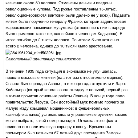
казненно около 50 человек. Отменены деньги и введены
революционные купоны. Под ружье поставленны 15-30тыс.
революционеров(хотя винтовки были далеко не у всех). Подавить
мятеж было порученно генералу Франко, который задействовал
марроканских наемников-мусульман(отношение к ним в народе
было примерно такое же, как сейчас к чеченцам Кадырова). В
итоге погибло до 2 тысяч человек. По итогам было казненно
всего 2 человека, однако до 10 тысяч было арестованно.
Самопальный шушпанцер социалистов
В течении 1935 года ситуация в экономике не улучшалась,
прошли массовые митинги (на этот раз относительно мирные).
Сначал был оправдан Азанья, а в конце года отпустили и Ларго
Кабальеро (который использовал отсидку с пользой, первый раз
в жизни прочитав основные работы Ленина). В конце года пало
правительство Леруса. Сей достойный муж помимо прочего за
малую мзду крышевал мошенников: в фешенебельных
казино(легальных) устанавливали управляемые рулетки: казино
могло выбрать, какой номер выпадет. Огласка этого факта
привела его политическую карьеру к концу. Временным
премьером был назначен 67 летний друг президента Заморы