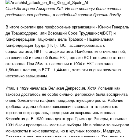
Свадьба короля Альфонс
о XIII
. Не все испанцы были готовы
разделить его радость, в свадебный кортеж бросили бомбу.
В итоге окрепли две профсоюзные организации - Юнион Генераль
де Трабаходорес, или Всеобщий Союз Трудящихся(ВСТ) и
Конфедерацион Националь дел
ь
Трабахо - Национальная
Конфедерация Труда (НКТ). ВСТ ассоциировалась с
социалистами, НКТ - с анархистами. Наиболее многочисленной,
аггресивной и сильной была НКТ, однако ВСТ не сильно от нее
отставал
а
. При 25млн. населении в 1934 в НКТ состояло
1,58млн. членов, в ВСТ - 1,44млн., хотя эти оценки возможно
несколько завышенны.
Итак, в 1929 началась Великая Депрессия. Хотя Испании как
таковой досталось не особо сильно, депрессия была воспринята
очень болезненно на фоне предшедствующего роста. Рабочие
требовали дальнейшего повышения зарплат, в то время как
торговля сокращалась, предприятия закрывались и росла
безработица. В 1930 пала диктатура Примо де Риверы, в начале
1931 были проведенны местные выборы. Их в общем-то выиграли
монархисты и консерваторы, но в крупных городах, Мадриде,
Барселоне итд. победили левые и республиканцы. Там прошли