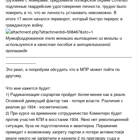
подлинные гвардейские удостоверения личности, трудно было
поверить в то, что их личность установить невозможно. В
итоге 17 июля начался переворот, который быстро перерос в
гражданскую войну.
Мумифицированное тело монашки вытащенно из могилы и
используется в качестве пособия в антирелигиозной
пропаганде
-----------------------------------------------------------------------------------------------------
------------------------
Это реал, а попробуем обсудить что в МПР может пойти по
другому.
Что мне кажется будет:
1) Радикализация соцпартии пройдет более-менее как в реале.
Основной движущий фактор там - потеря власти. Различия с
реалом до 1934 - косметические.
2) При курсе на временное сотрудничество Коминтерн будет
против участия КПИ в восстании 1934. Явно нет революционной
ситуации, буза не подготовленна и авантюрна. Поражение
приведет к возможному запрету партии и потери активистов(в
реале никого не запретили и казнили 2 по приговору суда и