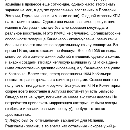
армейцы в процессе еще сотню-две, однако никто этого знать
заранее не мог, в других проваленных восстаниях в Болгарии,
Эстонии, Германии казнили многие сотни). С одной стороны КПИ
на тот момент мала. Однако она имеет значимое присутствие
именно в Астурии - там где была не кровавая клоунада, а
реальное восстание. И это ИМХО не случайно. Организаторские
способности товарища Кабальеро - околонулевые, равно как и
большинства его коллег по радикальному крылу соцпартии. Во
время ГВ он, мягко скажем, не блеснул. Весной 1936 он выдал
много речей о замене армии рабочей милицией, однако и комми,
и анархи создали втихаря неплохую милицию (у КПИ она даже
была относительно дисциплинрованна), а у Кабальеро все ушло
в болтовню. Более того, перед восстанием 1934 Кабальеро
несколько раз встречался с коминтерновцами. Скорее всего он
получал от них деньги и оружие. Без участия КПИ и Коминтерна
скорее всего восстание в Астурии постигнет участь Бильбао:
Овьедо взят не будет, погибнет не более 1-2 сотни человек.Не
потребуется привлекать марроканцев (которые не были чужды
грабежам и изнасилованиям по кругу), не будет столько
арестованных.
3) Лерус был бы оптимальным вариантом для Испании.
Радикалы - жулики, в то время как остальные - скорее убийцы.