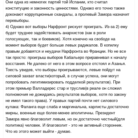
Они одна из немногих партий той Испании, кто считал
конституцию и законность ценностями. Однако его точно также
доконают коррупционные скандалы, а пролевый Замора назначит
перевыборы.
4) Однако вот выборы Нарфронт рискует проиграть. Из-за 2) ему
будет труднее задействовать анархистов (как в роли
голосующих, так и боевиков). Хотя конечно на свободе на
момент выборов будет больше левых радикалов. В копилку
правым добавятся и неудачи Нарфронта во Франции. Но не все
так просто: проигрыш выборов Кабальеро приравнивал к началу
восстания. Не далеко от него в этом вопросе отстоял и Азанья.
Тоесть увидев, что выборы проигрываются, левые пойдут на
силовой захват власти(который, в случае успеха, они могут
попробовать легитимизировать подделкой результатов). При
этом премьер Валладерес стар и труслив(в реале он сложил
полномочия не дожидаясь результатов выборов, хотя по закону
не имел такого права). У правых партий почти нет силового
кулака: Фаланга еще слаба и маргинальна, карлисты достаточно
мирны, военные еще более-менее аполитичны. Президент
Замора явно благоволит левым, но он достаточно честный(для
политика) человек. И благоволит - это не активный сторонник.
Что из этого может выйти - думаю.