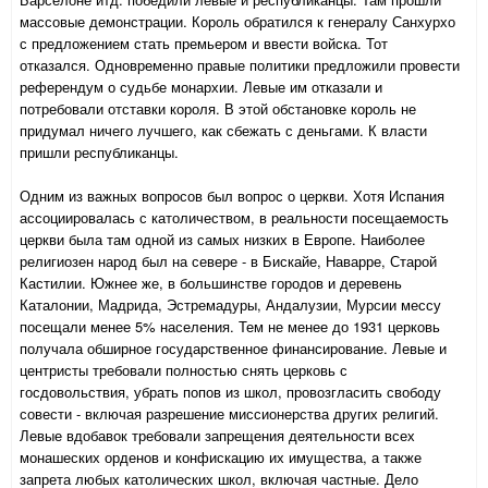
массовые демонстрации. Король обратился к генералу Санхурхо
с предложением стать премьером и ввести войска. Тот
отказался. Одновременно правые политики предложили провести
референдум о судьбе монархии. Левые им отказали и
потребовали отставки короля. В этой обстановке король не
придумал ничего лучшего, как сбежать с деньгами. К власти
пришли республиканцы.
Одним из важных вопросов был вопрос о церкви. Хотя Испания
ассоциировалась с католичеством, в реальности посещаемость
церкви была там одной из самых низких в Европе. Наиболее
религиозен народ был на севере - в Бискайе, Наварре, Старой
Кастилии. Южнее же, в большинстве городов и деревень
Каталонии, Мадрида, Эстремадуры, Андалузии, Мурсии мессу
посещали менее 5% населения. Тем не менее до 1931 церковь
получала обширное государственное финансирование. Левые и
центристы требовали полностью снять церковь с
госдовольствия, убрать попов из школ, провозгласить свободу
совести - включая разрешение миссионерства других религий.
Левые вдобавок требовали запрещения деятельности всех
монашеских орденов и конфискацию их имущества, а также
запрета любых католических школ, включая частные. Дело