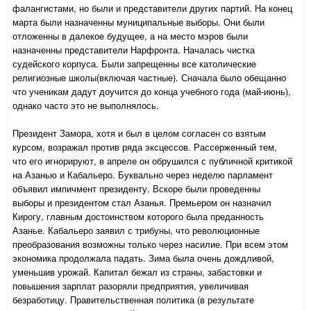
фалангистами, но были и представители других партий. На конец
марта были назначенны муниципальные выборы. Они были
отложенны в далекое будущее, а на место мэров были
назначенны представители Нарфронта. Началась чистка
судейского корпуса. Были запрещенны все католические
религиозные школы(включая частные). Сначала было обещанно
что ученикам дадут доучится до конца учебного года (май-июнь),
однако часто это не выполнялось.
Президент Замора, хотя и был в целом согласен со взятым
курсом, возражал против ряда эксцессов. Рассерженный тем,
что его игнорируют, в апреле он обрушился с публичной критикой
на Азанью и Кабальеро. Буквально через неделю парламент
объявил импичмент президенту. Вскоре были проведенны
выборы и президентом стал Азанья. Премьером он назначил
Кирогу, главным достоинством которого была преданность
Азанье. Кабальеро заявил с трибуны, что революционные
преобразования возможны только через насилие. При всем этом
экономика продолжала падать. Зима была очень дождливой,
уменьшив урожай. Капитал бежал из страны, забастовки и
повышения зарплат разоряли предприятия, увеличивая
безработицу. Правительственная политика (в результате