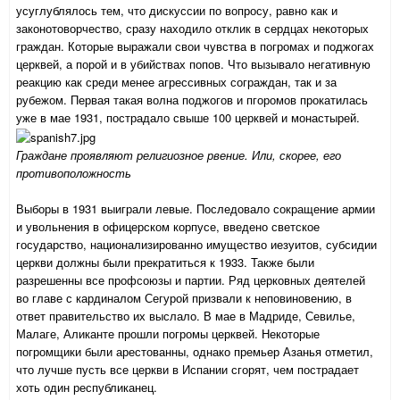
усуглублялось тем, что дискуссии по вопросу, равно как и
законотоворчество, сразу находило отклик в сердцах некоторых
граждан. Которые выражали свои чувства в погромах и поджогах
церквей, а порой и в убийствах попов. Что вызывало негативную
реакцию как среди менее агрессивных сограждан, так и за
рубежом. Первая такая волна поджогов и пгоромов прокатилась
уже в мае 1931, пострадало свыше 100 церквей и монастырей.
Граждане проявляют религиозное рвение. Или, скорее, его
противоположность
Выборы в 1931 выиграли левые. Последовало сокращение армии
и увольнения в офицерском корпусе, введено светское
государство, национализированно имущество иезуитов, субсидии
церкви должны были прекратиться к 1933. Также были
разрешенны все профсоюзы и партии. Ряд церковных деятелей
во главе с кардиналом Сегурой призвали к неповиновению, в
ответ правительство их выслало. В мае в Мадриде, Севиль
е
,
Малаге, Аликанте прошли погромы церквей. Некоторые
погромщики были арестованны, однако премьер Азанья отметил,
что лучше пусть все церкви в Испании сгорят, чем пострадает
хоть один республиканец.