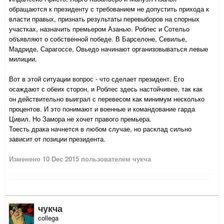
обращаются к президенту с требованием не допустить прихода к
власти правых, признать результаты перевыборов на спорных
участках, назначить премьером Азанью. Роблес и Сотельо
объявляют о собственной победе. В Барселоне, Севилье,
Мадриде, Сарагоссе, Овьедо начинают организовываться левые
милиции.
Вот в этой ситуации вопрос - что сделает президент. Его
осаждают с обеих сторон, и Роблес здесь настойчивее, так как
он действительно выиграл с перевесом как минимум несколько
процентов. И это понимают и военные и командование гарда
Цивил. Но Замора не хочет правого премьера.
Тоесть драка начнется в любом случае, но расклад сильно
зависит от позиции президента.
Изменено
10 Dec 2015
пользователем чукча
чукча
collega