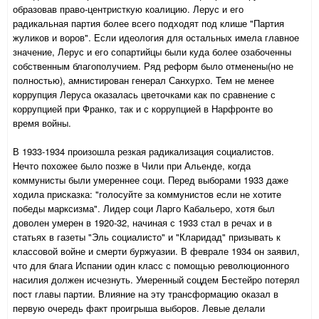
образовав право-центристкую коалицию. Лерус и его
радикальная партия более всего подходят под клише "Партия
жуликов и воров". Если идеология для остальных имела главное
значение, Лерус и его сопартийцы были куда более озабоченны
собственным благополучием. Ряд реформ было отменены(но не
полностью), амнистирован генерал Санхурхо. Тем не менее
коррупция Леруса оказалась цветочками как по сравнение с
коррупцией при Франко, так и с коррупцией в Нарфронте во
время войны.
В 1933-1934 произошла резкая радикализация социалистов.
Нечто похожее было позже в Чили при Альенде, когда
коммунисты были умереннее соци. Перед выборами 1933 даже
ходила присказка: "голосуйте за коммунистов если не хотите
победы марксизма". Лидер соци Ларго Кабальеро, хотя был
доволен умерен в 1920-32, начиная с 1933 стал в речах и в
статьях в газеты "Эль социалисто" и "Кларидад" призывать к
классовой войне и смерти буржуазии. В феврале 1934 он заявил,
что для блага Испании один класс с помощью революционного
насилия должен исчезнуть. Умеренный соцдем Бестейро потерял
пост главы партии. Влияние на эту трансформацию оказал в
первую очередь факт проигрыша выборов. Левые делали