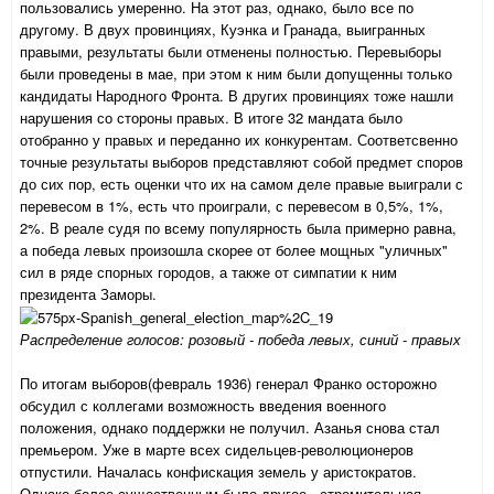
пользовались умеренно. На этот раз, однако, было все по
другому. В двух провинциях, Куэнка и Гранада, выигранных
правыми, результаты были отменены полностью. Перевыборы
были проведены в мае, при этом к ним были допущенны только
кандидаты Народного Фронта. В других провинциях тоже нашли
нарушения со стороны правых. В итоге 32 мандата было
отобранно у правых и переданно их конкурентам. Соответсвенно
точные результаты выборов представляют собой предмет споров
до сих пор, есть оценки что их на самом деле правые выиграли с
перевесом в 1%, есть что проиграли, с перевесом в 0,5%, 1%,
2%. В реале судя по всему популярность была примерно равна,
а победа левых произошла скорее от более мощных "уличных"
сил в ряде спорных городов, а также от симпатии к ним
президента Заморы.
Распределение голосов: розовый - победа левых, синий - правых
По итогам выборов(февраль 1936) генерал Франко осторожно
обсудил с коллегами возможность введения военного
положения, однако поддержки не получил. Азанья снова стал
премьером. Уже в марте всех сидельцев-революционеров
отпустили. Началась конфискация земель у аристократов.
Однако более существенным было другое - стремительная