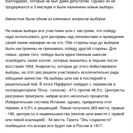
Валладерес, которые не был даже депутатом. Однако он не
продержался и 3 месяцев и были назначены новые выборы.
Амнистия была одним из ключевых вопросов выборов
На новые выборы все участники шли с настроем, что победу
надо использовать для расправы над оппонентами и проведения
своей линии невзирая ни на что. Обе стороны еще до выборов
были настроенны не признавать победу другой стороны. Для
левых, кроме того, победа была единственным шансом
освободить своих коллег, которые оказались в тюрьме после
восстания 1934. Анархисты, которые до этого бойкотировали
выборы, на этот раз решили участвовать исключительно ради
обещания амнистии. На выборы шли как в последний и
решительный бой. В итоге Нарфронт победил с перевесом в
полпроцента(или 75тыс. голосов) - 47% против 46,5%. Центристы
разгромно проиграли, набрав всего несколько процентов.
Избирательная система Испании, однако, превратила этот
перевес в 0,5% в решающий. Левые получили 263 места, правые
- 156, центристы и нацменьшинства (многие шли вместе с правой
или левой коалицией) - 54 места. Газета "Эль социалисто"
пообещала что вскоре все будет как в России
в 1917
.