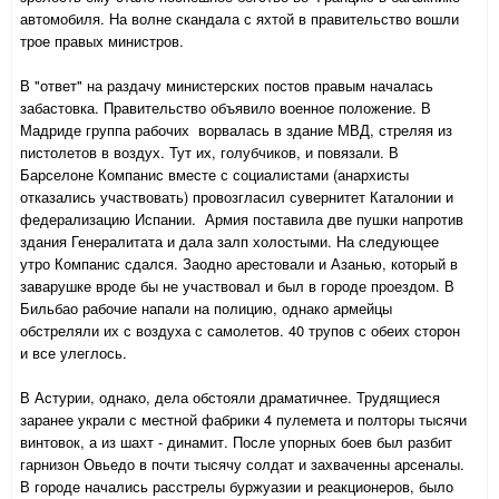
автомобиля. На волне скандала с яхтой в правительство вошли
трое правых министров.
В "ответ" на раздачу министерских постов правым началась
забастовка. Правительство объявило военное положение. В
Мадриде группа рабочих ворвалась в здание МВД, стреляя из
пистолетов в воздух. Тут их, голубчиков, и повязали. В
Барселоне Компанис вместе с социалистами (анархисты
отказались участвовать) провозгласил сувернитет Каталонии и
федерализацию Испании. Армия поставила две пушки напротив
здания Генералитата и дала залп холостыми. На следующее
утро Компанис сдался. Заодно арестовали и Азанью, который в
заварушке вроде бы не участвовал и был в городе проездом. В
Бильбао рабочие напали на полицию, однако армейцы
обстреляли их с воздуха с самолетов. 40 трупов с обеих сторон
и все улеглось.
В Астурии, однако, дела обстояли драматичнее. Трудящиеся
заранее украли с местной фабрики 4 пулемета и полторы тысячи
винтовок, а из шахт - динамит. После упорных боев был разбит
гарнизон Овьедо в почти тысячу солдат и захваченны арсеналы.
В городе начались расстрелы буржуазии и реакционеров, было