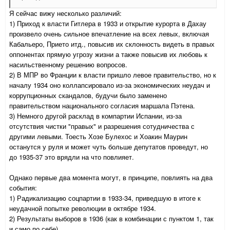
Я сейчас вижу несколько различий:
1) Приход к власти Гитлера в 1933 и открытие курорта в Дахау
произвело очень сильное впечатление на всех левых, включая
Кабальеро, Прието итд., повысив их склонность видеть в правых
оппонентах прямую угрозу жизни а также повысив их любовь к
насильственному решению вопросов.
2) В МПР во Франции к власти пришло левое правительство, но к
началу 1934 оно коллапсировало из-за экономических неудач и
коррупционных скандалов, будучи было заменено
правительством национального согласия маршала Пэтена.
3) Немного другой расклад в компартии Испании, из-за
отсутствия чистки "правых" и разрешения сотудничества с
другими левыми. Тоесть Хозе Булехос и Хоакин Маурин
останутся у руля и может чуть больше депутатов проведут, но
до 1935-37 это врядли на что повлияет.
Однако первые два момента могут, в принципе, повлиять на два
события:
1) Радикализацию соцпартии в 1933-34, приведшую в итоге к
неудачной попытке революции в октябре 1934.
2) Результаты выборов в 1936 (как в комбинации с пунктом 1, так
и само по себе)