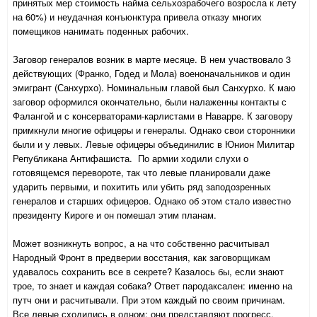
принятых мер стоимость найма сельхозрабочего возросла к лету
на 60%) и неудачная конъюнктура привела отказу многих
помещиков нанимать поденных рабочих.
Заговор генералов возник в марте месяце. В нем участвовало 3
действующих (Франко, Годед и Мола) военоначальников и один
эмигрант (Санхурхо). Номинальным главой был Санхурхо. К маю
заговор оформился окончательно, были налаженны контакты с
Фалангой и с консерваторами-карлистами в Наварре. К заговору
примкнули многие офицеры и генералы. Однако свои сторонники
были и у левых. Левые офицеры объединилис в Юнион Милитар
Републикана Антифашиста. По армии ходили слухи о
готовящемся перевороте, так что левые планировали даже
ударить первыми, и похитить или убить ряд заподозренных
генералов и старших офицеров. Однако об этом стало известно
президенту Кироге и он помешал этим планам.
Может возникнуть вопрос, а на что собственно расчитывал
Народный Фронт в предверии восстания, как заговорщикам
удавалось сохранить все в секрете? Казалось бы, если знают
трое, то знает и каждая собака? Ответ пародаксален: именно на
путч они и расчитывали. При этом каждый по своим причинам.
Все левые сходились в одном: они представляют прогресс,