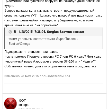
Пулеметное или пушечное вооружение пожалуй даже поважнее
будет.
Вопрос на засыпку: а как можно
вести
предупредительный
огонь, используя УР? Полагаю что никак. А вот пара ярких трасс
- это
уже
чрезвычайно наглядно и убедительно, но в тоже
время
пока ещё
не
"на поражение".
В 11/28/2015, 7:38:24,
Sergius Scavrus
сказал:
таким условиям соответствуют Super Tucano и
Epsilon/Omega
Подозреваю, что список таки шире.
Чем к примеру Пилатус в версии PC-7 или РС-9 хуже? Чем хуже
упомянутый выше Аэромакки в версии SF-260 или "Редиго"?
Собственно именно для этого сравнения тема и создавалась.
Изменено
28 Nov 2015
пользователем Кот
Кот
collega
9779 публикаций