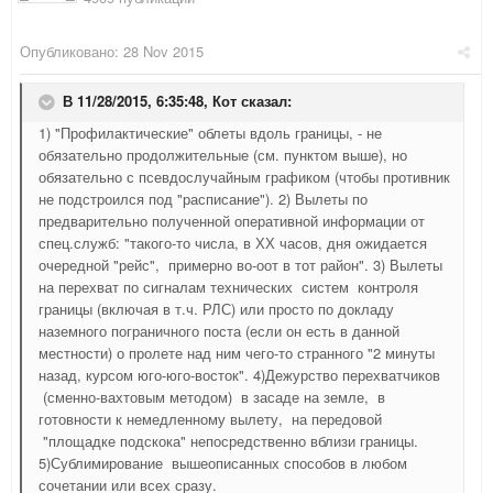
Опубликовано:
28 Nov 2015
В 11/28/2015, 6:35:48,
Кот
сказал:
1) "Профилактические" облеты вдоль границы, - не
обязательно продолжительные (см. пунктом выше), но
обязательно с псевдослучайным графиком (чтобы противник
не подстроился под "расписание"). 2) Вылеты по
предварительно полученной оперативной информации от
спец.служб: "такого-то числа, в ХХ часов, дня ожидается
очередной "рейс", примерно во-оот в тот район". 3) Вылеты
на перехват по сигналам технических систем контроля
границы (включая в т.ч. РЛС) или просто по докладу
наземного пограничного поста (если он есть в данной
местности) о пролете над ним чего-то странного "2 минуты
назад, курсом юго-юго-восток". 4)Дежурство перехватчиков
(сменно-вахтовым методом) в засаде на земле, в
готовности к немедленному вылету, на передовой
"площадке подскока" непосредственно вблизи границы.
5)Сублимирование вышеописанных способов в любом
сочетании или всех сразу.