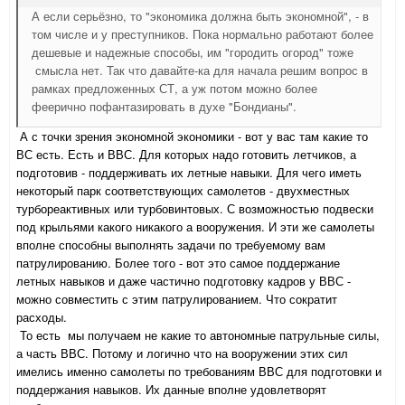
А если серьёзно, то "экономика должна быть экономной", - в
том числе и у преступников. Пока нормально работают более
дешевые и надежные способы, им "городить огород" тоже
смысла нет. Так что давайте-ка для начала решим вопрос в
рамках предложенных СТ, а уж потом можно более
феерично пофантазировать в духе "Бондианы".
А с точки зрения экономной экономики - вот у вас там какие то
ВС есть. Есть и ВВС. Для которых надо готовить летчиков, а
подготовив - поддерживать их летные навыки. Для чего иметь
некоторый парк соответствующих самолетов - двухместных
турбореактивных или турбовинтовых. С возможностью подвески
под крыльями какого никакого а вооружения. И эти же самолеты
вполне способны выполнять задачи по требуемому вам
патрулированию. Более того - вот это самое поддержание
летных навыков и даже частично подготовку кадров у ВВС -
можно совместить с этим патрулированием. Что сократит
расходы.
То есть мы получаем не какие то автономные патрульные силы,
а часть ВВС. Потому и логично что на вооружении этих сил
имелись именно самолеты по требованиям ВВС для подготовки и
поддержания навыков. Их данные вполне удовлетворят