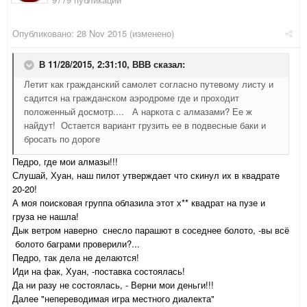
Опубликовано:
28 Nov 2015
(изменено)
В 11/28/2015, 2:31:10,
ВВВ
сказал:
Летит как гражданский самолет согласно путевому листу и
садится на гражданском аэродроме где и проходит
положенный досмотр.... А наркота с алмазами? Ее ж
найдут! Остается вариант грузить ее в подвесные баки и
бросать по дороге
Педро, где мои алмазы!!!
Слушай, Хуан, наш пилот утверждает что скинул их в квадрате
20-20!
А моя поисковая группа облазила этот х** квадрат на пузе и
груза не нашла!
Дык ветром наверно
снесло парашют
в соседнее болото, -вы всё
болото баграми проверили?...
Педро, так дела не делаются!
Иди на фак, Хуан, -поставка состоялась!
Да ни разу не состоялась, - Верни мои деньги!!!
Далее "непереводимая игра местного диалекта"