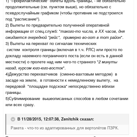
1) "Профилактические" облеты вдоль границы, - не обязательно
продолжительные (см. пунктом выше), но обязательно с
псевдослучайным графиком (чтобы противник не подстроился
под "расписание").
2) Вылеты по предварительно полученной оперативной
информации от спец.служб: "
такого-то числа, в ХХ часов, дня
ожидается очередной "рейс", примерно во-оот в тот район
".
3) Вылеты на перехват по сигналам технических
систем
контроля границы (включая в т.ч. РЛС) или просто по
докладу наземного пограничного поста (если он есть в данной
местности) о пролете над ним чего-то странного "
2 минуты
назад, курсом юго-юго-восток
".
4)Дежурство перехватчиков (сменно-вахтовым методом) в
засаде на земле, в готовности к немедленному вылету, на
передовой "площадке подскока" непосредственно вблизи
границы.
5)Сублимирование вышеописанных способов в любом сочетании
или всех сразу.
В 11/28/2015, 12:07:38,
Zenitchik
сказал:
Ракета - что-то из адаптированных для вертолётов ПЗРК.