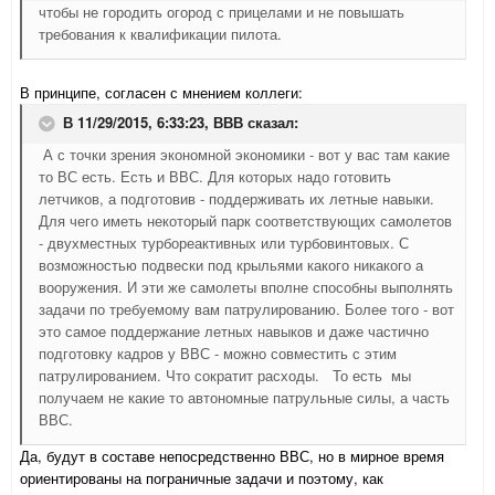
чтобы не городить огород с прицелами и не повышать
требования к квалификации пилота.
В принципе, согласен с мнением коллеги:
В 11/29/2015, 6:33:23,
ВВВ
сказал:
А с точки зрения экономной экономики - вот у вас там какие
то ВС есть. Есть и ВВС. Для которых надо готовить
летчиков, а подготовив - поддерживать их летные навыки.
Для чего иметь некоторый парк соответствующих самолетов
- двухместных турбореактивных или турбовинтовых. С
возможностью подвески под крыльями какого никакого а
вооружения. И эти же самолеты вполне способны выполнять
задачи по требуемому вам патрулированию. Более того - вот
это самое поддержание летных навыков и даже частично
подготовку кадров у ВВС - можно совместить с этим
патрулированием. Что сократит расходы. То есть мы
получаем не какие то автономные патрульные силы, а часть
ВВС.
Да, будут в составе непосредственно ВВС, но в мирное время
ориентированы на пограничные задачи и поэтому, как