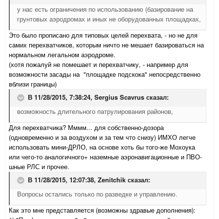
у нас есть ограничения по использованию (базирование на
грунтовых аэродромах и иных не оборудованных площадках,
Это было прописано для типовых целей перехвата, - но не для
самих перехватчиков, которым ничто не мешает базироваться на
нормальном легальном аэродроме.
(хотя пожалуй не помешает и перехватчику, - например для
возможности засады на "площадке подскока" непосредственно
вблизи границы)
В 11/28/2015, 7:38:24,
Sergius Scavrus
сказал:
возможность длительного патрулирования районов,
Для перехватчика? Мммм... для собственно-дозора
(одновременно и за воздухом и за тем что снизу) ИМХО легче
использовать мини-ДРЛО, на основе хоть бы того-же Мохоука
или чего-то аналогичного+ наземные аэронавигационные и ПВО-
шные РЛС и прочее.
В 11/28/2015, 12:07:38,
Zenitchik
сказал:
Вопросы остались только по разведке и управлению.
Как это мне представляется (возможны здравые дополнения):