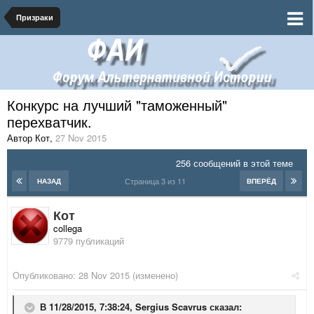
Призраки
Конкурс на лучший "таможенный"
перехватчик.
Автор Кот
,
27 Nov 2015
256 сообщений в этой теме
Страница 3 из 11
НАЗАД
ВПЕРЁД
Кот
collega
9779 публикаций
Опубликовано:
28 Nov 2015
(изменено)
В 11/28/2015, 7:38:24,
Sergius Scavrus
сказал: