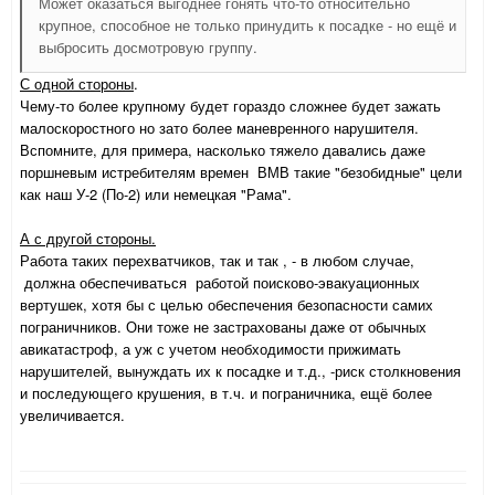
Может оказаться выгоднее гонять что-то относительно
крупное, способное не только принудить к посадке - но ещё и
выбросить досмотровую группу.
С одной стороны
.
Чему-то более крупному будет гораздо сложнее будет зажать
малоскоростного но зато более маневренного нарушителя.
Вспомните, для примера, насколько тяжело давались даже
поршневым истребителям времен ВМВ такие "безобидные" цели
как наш У-2 (По-2) или немецкая "Рама".
А с другой стороны.
Работа таких перехватчиков, так и так , - в любом случае,
должна обеспечиваться работой поисково-эвакуационных
вертушек, хотя бы с целью обеспечения безопасности самих
пограничников. Они тоже не застрахованы даже от обычных
авикатастроф, а уж с учетом необходимости прижимать
нарушителей, вынуждать их к посадке и т.д., -риск столкновения
и последующего крушения, в т.ч. и пограничника, ещё более
увеличивается.