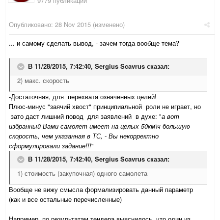
9779 публикаций
Опубликовано:
28 Nov 2015
(изменено)
... и самому сделать вывод, - зачем тогда вообще тема?
В 11/28/2015, 7:42:40,
Sergius Scavrus
сказал:
2) макс. скорость
-Достаточная, для перехвата означенных целей!
Плюс-минус "заячий хвост" принципиальной роли не играет, но
зато даст лишний повод для заявлений в духе: "
а вот
избранный Вами самолет имеет на целых 50км\ч большую
скорость, чем указанная в ТС, - Вы некорректно
сформулировали задание!!!
"
В 11/28/2015, 7:42:40,
Sergius Scavrus
сказал:
1) стоимость (закупочная) одного самолета
Вообще не вижу смысла формализировать данный параметр
(как и все остальные перечисленные)
Например, по результатам тендера выяснилось, что один из