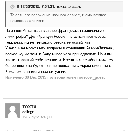
В 12/30/2015, 7:54:31,
тохта
сказал:
То есть его положение намного слабее, и ему важнее
помощь союзников
Но зачем Антанте, а главное французам, независимые
лимитрофы? Для Франции Россия - главный противовес
Германии, им нет никакого резона её ослаблять.
У англичан могут быть вопросы в отношении Азербайджана ,
поскольку им там в Баку много чего принадлежит. Но и им
хватит гарантий собственности. Воевать же с «белыми» тем
более никто не будет, раз не воевал ни с «красными», ни с
Кемалем в аналогичной ситуации.
Изменено
30 Dec 2015
пользователем moscow_guest
тохта
collega
1967 публикаций