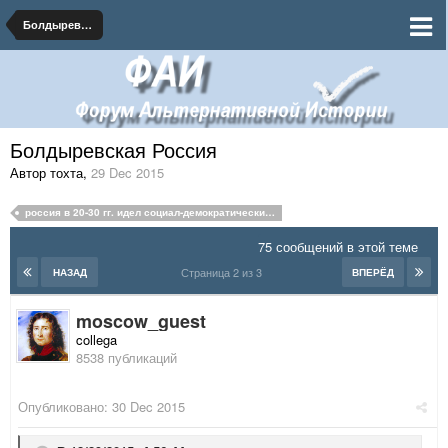
Болдыревская Россия
Болдыревская Россия
Автор тохта
,
29 Dec 2015
россия в 20-30 гг. идел социал-демократическим путем
75 сообщений в этой теме
Страница 2 из 3
НАЗАД
ВПЕРЁД
moscow_guest
collega
8538 публикаций
Опубликовано:
30 Dec 2015