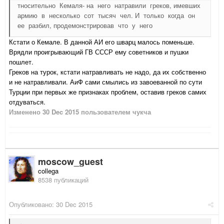
тносительно Кемаля- на него натравили греков, имевших
армию в несколько сот тысяч чел. И только когда он
ее разбил, продемонстрировав что у него
Кстати о Кемале. В данной АИ его шварц малось поменьше.
Врядли проигрывающий ГВ СССР ему советников и пушки
пошлет.
Греков на турок, кстати натравливать не надо, да их собственно
и не натравливали. АиФ сами смылись из завоеванной по сути
Турции при первых же признаках проблем, оставив греков самих
отдуваться.
Изменено
30 Dec 2015
пользователем чукча
moscow_guest
collega
8538 публикаций
Опубликовано:
30 Dec 2015