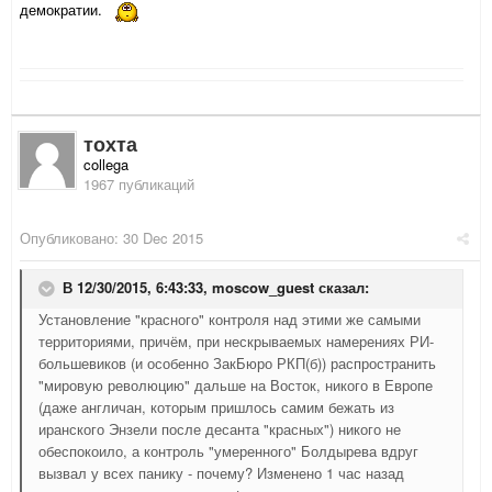
демократии.
тохта
collega
1967 публикаций
Опубликовано:
30 Dec 2015
В 12/30/2015, 6:43:33,
moscow_guest
сказал:
Установление "красного" контроля над этими же самыми
территориями, причём, при нескрываемых намерениях РИ-
большевиков (и особенно ЗакБюро РКП(б)) распространить
"мировую революцию" дальше на Восток, никого в Европе
(даже англичан, которым пришлось самим бежать из
иранского Энзели после десанта "красных") никого не
обеспокоило, а контроль "умеренного" Болдырева вдруг
вызвал у всех панику - почему? Изменено 1 час назад