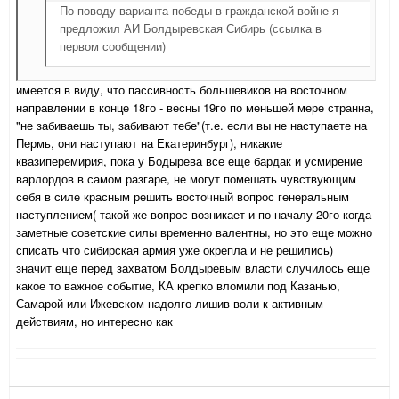
По поводу варианта победы в гражданской войне я
предложил АИ Болдыревская Сибирь (ссылка в
первом сообщении)
имеется в виду, что пассивность большевиков на восточном
направлении в конце 18го - весны 19го по меньшей мере странна,
"не забиваешь ты, забивают тебе"(т.е. если вы не наступаете на
Пермь, они наступают на Екатеринбург), никакие
квазиперемирия, пока у Бодырева все еще бардак и усмирение
варлордов в самом разгаре, не могут помешать чувствующим
себя в силе красным решить восточный вопрос генеральным
наступлением( такой же вопрос возникает и по началу 20го когда
заметные советские силы временно валентны, но это еще можно
списать что сибирская армия уже окрепла и не решились)
значит еще перед захватом Болдыревым власти случилось еще
какое то важное событие, КА крепко вломили под Казанью,
Самарой или Ижевском надолго лишив воли к активным
действиям, но интересно как