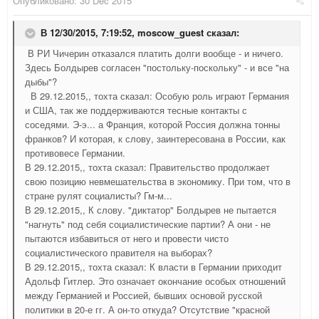
Опубликовано:
30 Dec 2015
В 12/30/2015, 7:19:52,
moscow_guest
сказал:
В РИ Чичерин отказался платить долги вообще - и ничего.
Здесь Болдырев согласен "постольку-поскольку" - и все "на
дыбы"?
В 29.12.2015,, тохта сказал: Особую роль играют Германия
и США, так же поддерживаются тесные контакты с
соседями. Э-э... а Франция, которой Россия должна тонны
франков? И которая, к слову, заинтересована в России, как
противовесе Германии.
В 29.12.2015,, тохта сказал: Правительство продолжает
свою позицию невмешательства в экономику. При том, что в
стране рулят социалисты? Гм-м...
В 29.12.2015,, К слову. "диктатор" Болдырев не пытается
"нагнуть" под себя социалистические партии? А они - не
пытаются избавиться от него и провести чисто
социалистического правителя на выборах?
В 29.12.2015,, тохта сказал: К власти в Германии приходит
Адольф Гитлер. Это означает окончание особых отношений
между Германией и Россией, бывших основой русской
политики в 20-е гг. А он-то откуда? Отсутствие "красной