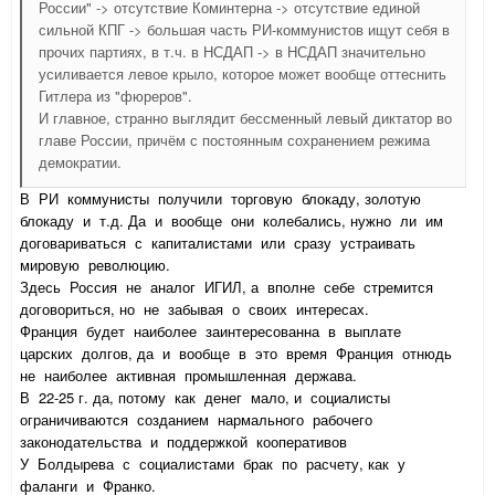
России" -> отсутствие Коминтерна -> отсутствие единой
сильной КПГ -> большая часть РИ-коммунистов ищут себя в
прочих партиях, в т.ч. в НСДАП -> в НСДАП значительно
усиливается левое крыло, которое может вообще оттеснить
Гитлера из "фюреров".
И главное, странно выглядит бессменный левый диктатор во
главе России, причём с постоянным сохранением режима
демократии.
В РИ коммунисты получили торговую блокаду, золотую
блокаду и т.д. Да и вообще они колебались, нужно ли им
договариваться с капиталистами или сразу устраивать
мировую революцию.
Здесь Россия не аналог ИГИЛ, а вполне себе стремится
договориться, но не забывая о своих интересах.
Франция будет наиболее заинтересованна в выплате
царских долгов, да и вообще в это время Франция отнюдь
не наиболее активная промышленная держава.
В 22-25 г. да, потому как денег мало, и социалисты
ограничиваются созданием нармального рабочего
законодательства и поддержкой кооперативов
У Болдырева с социалистами брак по расчету, как у
фаланги и Франко.