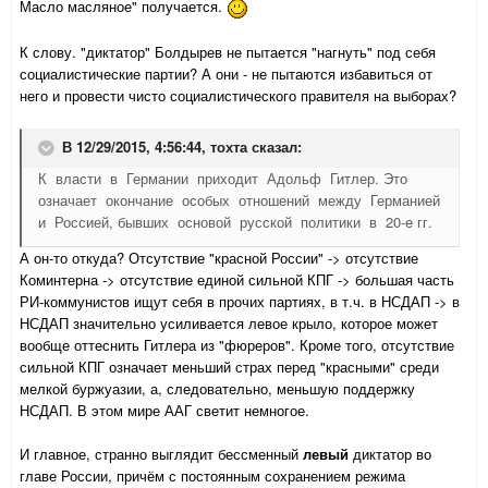
Масло масляное" получается.
К слову. "диктатор" Болдырев не пытается "нагнуть" под себя
социалистические партии? А они - не пытаются избавиться от
него и провести чисто социалистического правителя на выборах?
В 12/29/2015, 4:56:44,
тохта
сказал:
К власти в Германии приходит Адольф Гитлер. Это
означает окончание особых отношений между Германией
и Россией, бывших основой русской политики в 20-е гг.
А он-то откуда? Отсутствие "красной России" -> отсутствие
Коминтерна -> отсутствие единой сильной КПГ -> большая часть
РИ-коммунистов ищут себя в прочих партиях, в т.ч. в НСДАП -> в
НСДАП значительно усиливается левое крыло, которое может
вообще оттеснить Гитлера из "фюреров". Кроме того, отсутствие
сильной КПГ означает меньший страх перед "красными" среди
мелкой буржуазии, а, следовательно, меньшую поддержку
НСДАП. В этом мире ААГ светит немногое.
И главное, странно выглядит бессменный
левый
диктатор во
главе России, причём с постоянным сохранением режима