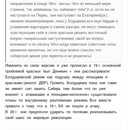
направлении в конце 18го - весны 19го по меньшей мере
странна, "не забиваешь ты, забивают тебе"(т.е. если вы не
наступаете на Пермь, они наступают на Екатеринбург),
никакие квазиперемирия, пока у Бодырева все еще бардак и
усмирение варлордов в самом разгаре, не могут помешать
чувствующим себя в силе красным решить восточный
вопрос генеральным наступлением( такой же вопрос
возникает и по началу 20го когда заметные советские силы
временно валентны, но это еще можно списать что
сибирская армия уже окрепла и не решились)
Извените, но свою версию я уже прописал- в 19 г. основнной
проблемой красных был Деникин + они рассматривали
Болдыревский режим как подушку между японцами и
красными (аналог ДВР). Громить Болдырева пока они сами
не имеют сил занять Сибирь тем более что он уже
воююет с атаманами и японцами-нелогично+ существовали
планы по внутреннему разложению режима. Все вместе
привело к тому что в 19 г. КА не пошли в атаку.
В 20 г. они предпочли ударить по полякам, реализовывать
свой шанс по мировую революцию