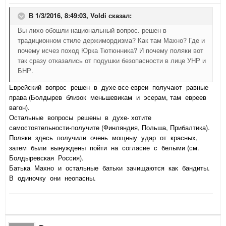
В 1/3/2016, 8:49:03,
Voldi
сказал:
Вы лихо обошли национальный вопрос. решен в
традиционном стиле держимордизма? Как там Махно? Где и
почему исчез поход Юрка Тютюнника? И почему поляки вот
так сразу отказались от подушки безопасности в лице УНР и
БНР.
Еврейский вопрос решен в духе-все евреи получают равные
права (Болдырев близок меньшевикам и эсерам, там евреев
вагон).
Остальные вопросы решены в духе- хотите
самостоятельности-получите (Финляндия, Польша, Прибалтика).
Поляки здесь получили очень мощныу удар от красных,
затем были вынуждены пойти на согласие с белыми (см.
Болдыревская Россия).
Батька Махно и остальные батьки зачищаются как бандиты.
В одиночку они неопасны.