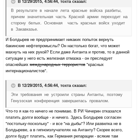
В 12/29/2015, 4:56:44,
тохта
сказал:
В результате в начале лета красные войска разбиты,
причем значительная часть Красной армии переходит на
сторону белых. Основная часть красных войск уходит
в Закавказье.
И Болдырев не предпринимает никаких попыток вернуть
бакинские нефтепромыслы? Он настолько богат, что может
махнуть на них рукой? Если даже Антанта и против, то в данной
ситуации у него есть железная отмазка - он преследует
опаснейших
международных террористов
"красных
интернационалистов".
В 12/29/2015, 4:56:44,
тохта
сказал:
Эти требования не устроили страны Антанты, поэтому
Генуэзская конференция завершилась провалом.
Что-то я как-то ничего не понимаю. В РИ Чичерин отказался
платить долги вообще - и ничего. Здесь Болдырев согласен
"постольку-поскольку" - и все "на дыбы"? Или развилка не в
Болдыреве, а в гипноизлучателях на Антанту? Скорее всего,
долги будут платить, как Германия репарации - всякие там