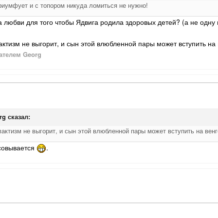
иумфует и с топором никуда ломиться не нужно!
 любви для того чтобы Ядвига родила здоровых детей? (а не одну 
актизм не выгорит, и сын этой влюбленной пары может вступить на
ателем Georg
rg
сказал:
лактизм не выгорит, и сын этой влюбленной пары может вступить на венг
исовывается
.