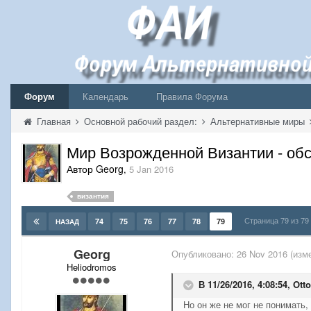
Форум
Календарь
Правила Форума
Главная
Основной рабочий раздел:
Альтернативные миры
Мир Возрожденной Византии - обс
Автор Georg
,
5 Jan 2016
византия
Страница 79 из 7
74
75
76
77
78
79
НАЗАД
Georg
Опубликовано:
26 Nov 2016
(изм
Heliodromos
В 11/26/2016, 4:08:54,
Otto
Но он же не мог не понимать,