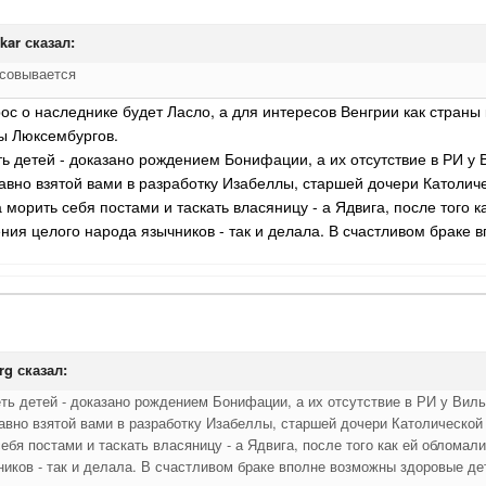
kar
сказал:
исовывается
ос о наследнике будет Ласло, а для интересов Венгрии как страны 
ы Люксембургов.
меть детей - доказано рождением Бонифации, а их отсутствие в РИ 
вно взятой вами в разработку Изабеллы, старшей дочери Католиче
морить себя постами и таскать власяницу - а Ядвига, после того
ия целого народа язычников - так и делала. В счастливом браке 
rg
сказал:
меть детей - доказано рождением Бонифации, а их отсутствие в РИ у Ви
авно взятой вами в разработку Изабеллы, старшей дочери Католической 
ебя постами и таскать власяницу - а Ядвига, после того как ей облом
ников - так и делала. В счастливом браке вполне возможны здоровые де