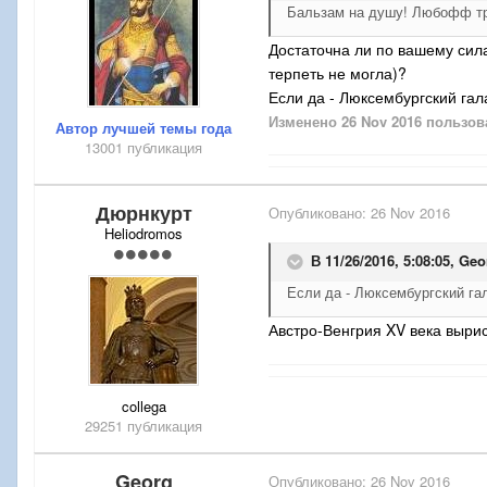
Бальзам на душу! Любофф тр
Достаточна ли по вашему сила
терпеть не могла)?
Если да - Люксембургский гал
Изменено
26 Nov 2016
пользов
Автор лучшей темы года
13001 публикация
Дюрнкурт
Опубликовано:
26 Nov 2016
Heliodromos
В 11/26/2016, 5:08:05,
Geo
Если да - Люксембургский га
Австро-Венгрия XV века выр
collega
29251 публикация
Georg
Опубликовано:
26 Nov 2016