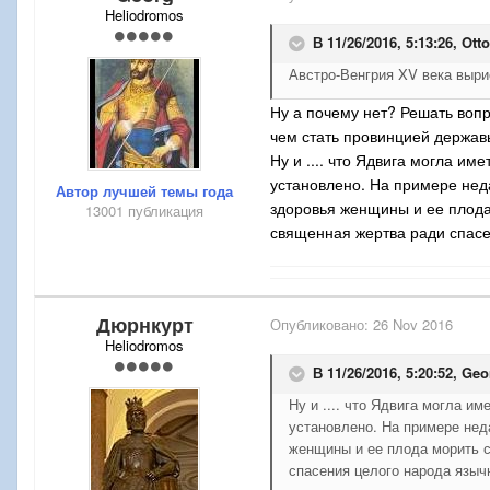
Heliodromos
В 11/26/2016, 5:13:26,
Otto
Австро-Венгрия XV века выр
Ну а почему нет? Решать вопр
чем стать провинцией держав
Ну и .... что Ядвига могла и
установлено. На примере неда
Автор лучшей темы года
здоровья женщины и ее плода 
13001 публикация
священная жертва ради спасен
Дюрнкурт
Опубликовано:
26 Nov 2016
Heliodromos
В 11/26/2016, 5:20:52,
Geo
Ну и .... что Ядвига могла и
установлено. На примере нед
женщины и ее плода морить с
спасения целого народа языч