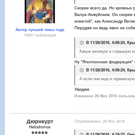
Скорее всего да. Но кровных
Валуа-Анжуйским. Он скорее в
кометой", как Александр Вели
Перудже он ведь явно не соб
Автор лучшей темы года
13001 публикация
В 11/26/2016, 4:09:24,
Кры
Какую великую и страшную ка
Ну "Ягеллонская федерация" б
В 11/26/2016, 4:09:24,
Кры
А если они еще и германскую 
Увидим.
Изменено
26 Nov 2016
пользов
Дюрнкурт
Опубликовано:
26 Nov 2016
Heliodromos
В 11/26/2016, 4:19:33,
Geo