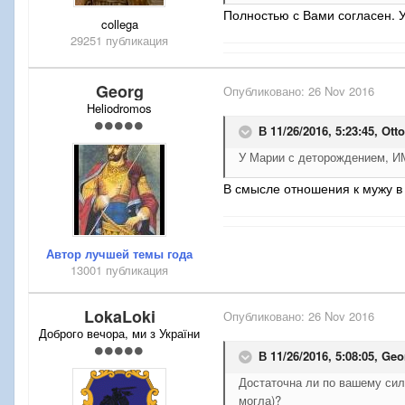
Полностью с Вами согласен. 
collega
29251 публикация
Georg
Опубликовано:
26 Nov 2016
Heliodromos
В 11/26/2016, 5:23:45,
Otto
У Марии с деторождением, ИМ
В смысле отношения к мужу в
Автор лучшей темы года
13001 публикация
LokaLoki
Опубликовано:
26 Nov 2016
Доброго вечора, ми з України
В 11/26/2016, 5:08:05,
Geo
Достаточна ли по вашему сила
могла)?