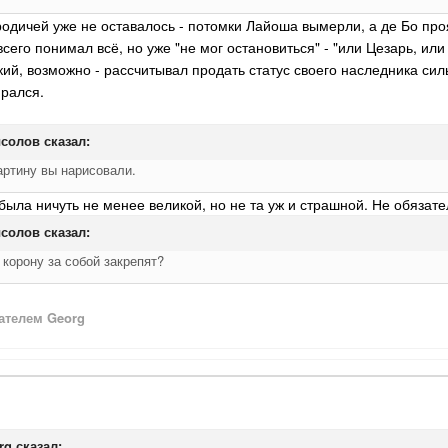
 родичей уже не оставалось - потомки Лайоша вымерли, а де Бо п
сего понимал всё, но уже "не мог остановиться" - "или Цезарь, ил
кий, возможно - рассчитывал продать статус своего наследника сил
ирался.
солов
сказал:
ртину вы нарисовали.
ыла ничуть не менее великой, но не та уж и страшной. Не обязател
солов
сказал:
корону за собой закрепят?
ателем Georg
rg
сказал: