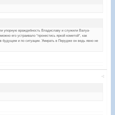
ляли упорную враждебность Владиславу и служили Валуа-
зможно его устраивало "пронестись яркой кометой", как
в будущем и по ситуации. Умирать в Перудже он ведь явно не