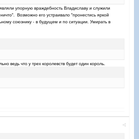
роявляли упорную враждебность Владиславу и служили
и ничто". Возможно его устраивало "пронестись яркой
ьному союзнику - в будущем и по ситуации. Умирать в
ьно ведь что у трех королевств будет один король.