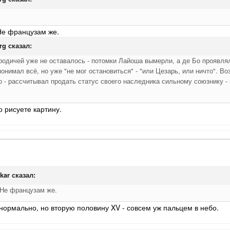
Не французам же.
rg
сказал:
 родичей уже не оставалось - потомки Лайоша вымерли, а де Бо прояв
онимал всё, но уже "не мог остановиться" - "или Цезарь, или ничто". Во
 - рассчитывал продать статус своего наследника сильному союзнику - 
о рисуете картину.
kar
сказал:
Не французам же.
 нормально, но вторую половину XV - совсем уж пальцем в небо.