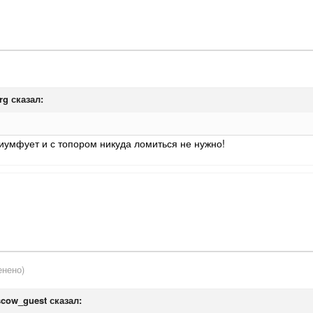
rg
сказал:
умфует и с топором никуда ломиться не нужно!
енено)
cow_guest
сказал: