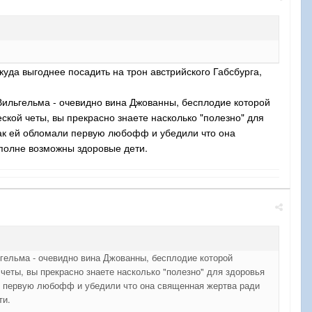
куда выгоднее посадить на трон австрийского Габсбурга,
у Вильгельма - очевидно вина Джованны, бесплодие которой
ской четы, вы прекрасно знаете насколько "полезно" для
 как ей обломали первую любофф и убедили что она
вполне возможны здоровые дети.
льгельма - очевидно вина Джованны, бесплодие которой
четы, вы прекрасно знаете насколько "полезно" для здоровья
али первую любофф и убедили что она священная жертва ради
ти.