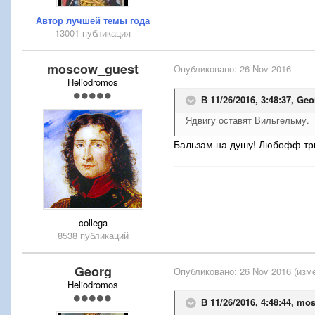
Автор лучшей темы года
13001 публикация
moscow_guest
Опубликовано:
26 Nov 2016
Heliodromos
В 11/26/2016, 3:48:37,
Geo
Ядвигу оставят Вильгельму.
Бальзам на душу! Любофф три
collega
8538 публикаций
Georg
Опубликовано:
26 Nov 2016
(изм
Heliodromos
В 11/26/2016, 4:48:44,
mos