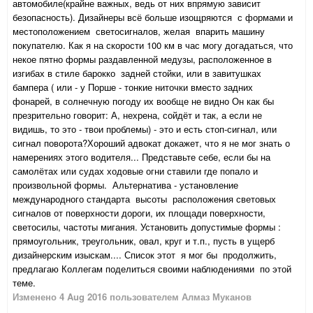
автомобиле(крайне важных, ведь от них впрямую зависит
безопасность). Дизайнеры всё больше изощряются с формами и
местоположением светосигналов, желая впарить машину
покупателю. Как я на скорости 100 км в час могу догадаться, что
некое пятно формы раздавленной медузы, расположенное в
изгибах в стиле барокко задней стойки, или в завитушках
бампера ( или - у Порше - тонкие ниточки вместо задних
фонарей, в солнечную погоду их вообще не видно Он как бы
презрительно говорит: А, нехрена, сойдёт и так, а если не
видишь, то это - твои проблемы) - это и есть стоп-сигнал, или
сигнал поворота?Хороший адвокат докажет, что я не мог знать о
намерениях этого водителя... Представьте себе, если бы на
самолётах или судах ходовые огни ставили где попало и
произвольной формы. Альтернатива - установление
международного стандарта высоты расположения световых
сигналов от поверхности дороги, их площади поверхности,
светосилы, частоты мигания. Установить допустимые формы :
прямоугольник, треугольник, овал, круг и т.п., пусть в ущерб
дизайнерским изыскам.... Список этот я мог бы продолжить,
предлагаю Коллегам поделиться своими наблюдениями по этой
теме.
Изменено
4 Aug 2016
пользователем Алмаз Муканов