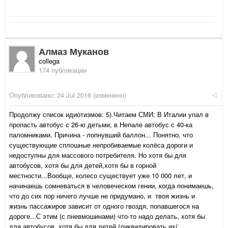
Алмаз Муканов
collega
174 публикации
Опубликовано:
24 Jul 2016
(изменено)
Продолжу список идиотизмов: 5).Читаем СМИ: В Италии упал в
пропасть автобус с 26-ю детьми, в Непале автобус с 40-ка
паломниками. Причина - лопнувший баллон... Понятно, что
существующие сплошные непробиваемые колёса дороги и
недоступны для массового потребителя. Но хотя бы для
автобусов, хотя бы для детей,хотя бы в горной
местности...Вообще, колесо существует уже 10 000 лет, и
начинаешь сомневаться в человеческом гении, когда понимаешь,
что до сих пор ничего лучше не придумано, и твоя жизнь и
жизнь пассажиров зависит от одного гвоздя, попавшегося на
дороге...С этим (с пневмошинами) что-то надо делать, хотя бы
для автобусов, хотя бы для детей.(ликвидировать их(