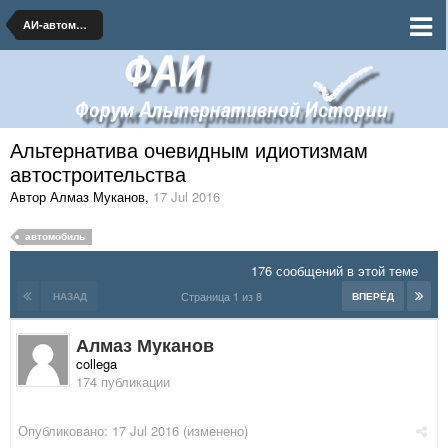
АИ-автомобилестроение и транспорт
Альтернатива очевидным идиотизмам
автостроительства
Автор Алмаз Муканов
,
17 Jul 2016
автомобиль
176 сообщений в этой теме
Страница 1 из 8
НАЗАД
ВПЕРЁД
Алмаз Муканов
collega
174 публикации
Опубликовано:
17 Jul 2016
(изменено)