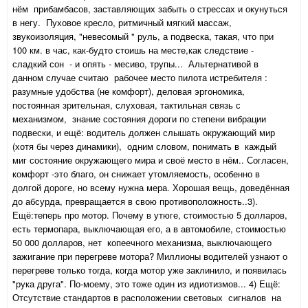
нём прибамбасов, заставляющих забыть о стрессах и окунуться
в негу. Пуховое кресло, ритмичный мягкий массаж,
звукоизоляция, "невесомый " руль, а подвеска, такая, что при
100 км. в час, как-будто стоишь на месте,как следствие -
сладкий сон - и опять - месиво, трупы... Альтернативой в
данном случае считаю рабочее место пилота истребителя :
разумные удобства (не комфорт), деловая эргономика,
постоянная зрительная, слуховая, тактильная связь с
механизмом, знание состояния дороги по степени вибрации
подвески, и ещё: водитель должен слышать окружающий мир
(хотя бы через динамики), одним словом, понимать в каждый
миг состояние окружающего мира и своё место в нём.. Согласен,
комфорт -это благо, он снижает утомляемость, особенно в
долгой дороге, но всему нужна мера. Хорошая вещь, доведённая
до абсурда, превращается в свою противоположность..3).
Ещё:теперь про мотор. Почему в утюге, стоимостью 5 долларов,
есть термопара, выключающая его, а в автомобиле, стоимостью
50 000 долларов, нет копеечного механизма, выключающего
зажигание при перегреве мотора? Миллионы водителей узнают о
перегреве только тогда, когда мотор уже заклинило, и появилась
"рука друга". По-моему, это тоже один из идиотизмов... 4) Ещё:
Отсутствие стандартов в расположении световых сигналов на