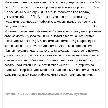
Известен случай, когда в вертолёте(!) под педаль закатился болт
на 8. И герой-пилот неимоверным усилием ноги срезал этот болт
и спас машину и людей. (Ничего не говорится про бардак,
допустивший это ЛП). Альтернатива - закрыть места под
педалями резиновыми гофрами, а коврик намертво крепить к
полу штырями. 8).
Идиотизм помельче: Инженеры борются за сотые доли процента
обтекаемости кузова машины, а потом ставят на них крутые
литые диски со спицами, напоминающими плицы пароходных
колёс, месящих воду, а в данном случае, месящих воздух.
Причём, верхняя часть колеса, двигающаяся навстречу потоку,
движется со скоростью в 2 раза выше скорости машины. Сколько
сжирают лишнего бензина 4 "прямолопастных турбины", жующих
воздух, помноженные на сотни миллионов?... Альтернатива -
"плоские" закрытые диски колёс с нанесёнными на нём любыми,
самыми крутыми голографическими объёмными рисунками.
Изменено
24 Jul 2016
пользователем Алмаз Муканов