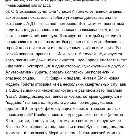
пневмошины) как класс).
6). О блокировке руля. Она "спасает" только от пьяной шпаны,
захотевшей покататься. Любого угонщика-дилетанта она не
остановит. А ДТП из-за неё немерено. Вот, скажем, неопытный
водитель (ведь на панели не написано напоминание, что при
выключении зажигания руль блокируется - каждый приходит к
пониманию этого опытным путём) решил сэкономить бензин на
горной дороге и катится с выключенным зажиганием вниз. Тут -
резкий поворот, пропасть... Или,- частый случай - буксируется
авто, зажигание даже не включается, руль вроде болтается, тут
- щелчок - буксировщик в одну сторону, буксируемый в другую...
Альтернатива - убрать, срезать болгаркой бесполезную и
опасную опцию. 7).Коврик и педали. Читаем СМИ: новая
модель Тойоты отозвана из-за нескольких смертельных случаев
в США, вызванных неконтролируемым разгоном авто педалью
"газа". Вывод экспертов: виноват коврик, который сдвинулся и
"надавил" на педаль. Неужели до сих пор не додумались
сделать 6-8 штырей, фиксирующих коврик от горизонтальных
перемещений? Вообще - место под педалями - святое (должно
быть святым, а не пустым, потому что свято место пустым не
бывает). Закатилась из-под сиденья стеклобутылка под педаль
тормоза - и - по закону Мерфи - в самый критический момент.