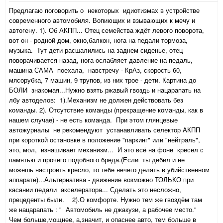
Предлагаю поговорить о некоторых идиотизмах в устройстве
современного автомобиля. Вопиющих и взывающих к мечу и
автогену. 1). Об АКПП... Отец семейства ждёт левого поворота,
вот он - родной дом, окно,балкон, нога на педали тормоза,
музыка. Тут дети расшалились на заднем сиденье, отец
поворачивается назад, нога ослабляет давление на педаль,
машина САМА поехала, навстречу - КрАз, скорость 60,
мясорубка, 7 машин, 9 трупов, из них трое - дети. Картина до
БОЛИ знакомая...Нужно взять ржавый гвоздь и нацарапать на
лбу автоделов: 1).Механизм не должен действовать без
команды. 2). Отсутствие команды (прекращение команды, как в
нашем случае) - не есть команда. При этом глянцевые
автожурналы не рекомендуют устанавливать селектор АКПП
при короткой остановке в положение "паркинг" или "нейтраль",
это, мол, изнашивает механизм... И это всё на фоне кресел с
памятью и прочего подобного бреда.(Если ты дебил и не
можешь настроить кресло, то тебе нечего делать в убийственном
аппарате)...Альтернатива - движение возможно ТОЛЬКО при
касании педали акселератора... Сделать это несложно,
прецеденты были. 2).О комфорте. Нужно тем же гвоздём там
же нацарапать : " Автомобиль не джакузи, а рабочее место."
Чем больше,мощнее, а,значит, и опаснее авто, тем больше в