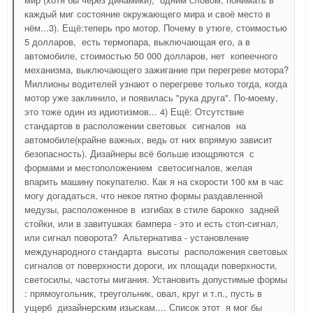
каждый миг состояние окружающего мира и своё место в
нём...3). Ещё:теперь про мотор. Почему в утюге, стоимостью
5 долларов, есть термопара, выключающая его, а в
автомобиле, стоимостью 50 000 долларов, нет копеечного
механизма, выключающего зажигание при перегреве мотора?
Миллионы водителей узнают о перегреве только тогда, когда
мотор уже заклинило, и появилась "рука друга". По-моему,
это тоже один из идиотизмов... 4) Ещё: Отсутствие
стандартов в расположении световых сигналов на
автомобиле(крайне важных, ведь от них впрямую зависит
безопасность). Дизайнеры всё больше изощряются с
формами и местоположением светосигналов, желая
впарить машину покупателю. Как я на скорости 100 км в час
могу догадаться, что некое пятно формы раздавленной
медузы, расположенное в изгибах в стиле барокко задней
стойки, или в завитушках бампера - это и есть стоп-сигнал,
или сигнал поворота? Альтернатива - установление
международного стандарта высоты расположения световых
сигналов от поверхности дороги, их площади поверхности,
светосилы, частоты мигания. Установить допустимые формы
: прямоугольник, треугольник, овал, круг и т.п., пусть в
ущерб дизайнерским изыскам.... Список этот я мог бы