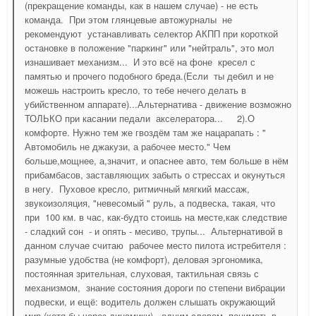
(прекращение команды, как в нашем случае) - не есть
команда. При этом глянцевые автожурналы не
рекомендуют устанавливать селектор АКПП при короткой
остановке в положение "паркинг" или "нейтраль", это мол
изнашивает механизм... И это всё на фоне кресел с
памятью и прочего подобного бреда.(Если ты дебил и не
можешь настроить кресло, то тебе нечего делать в
убийственном аппарате)...Альтернатива - движение возможно
ТОЛЬКО при касании педали акселератора... 2).О
комфорте. Нужно тем же гвоздём там же нацарапать : "
Автомобиль не джакузи, а рабочее место." Чем
больше,мощнее, а,значит, и опаснее авто, тем больше в нём
прибамбасов, заставляющих забыть о стрессах и окунуться
в негу. Пуховое кресло, ритмичный мягкий массаж,
звукоизоляция, "невесомый " руль, а подвеска, такая, что
при 100 км. в час, как-будто стоишь на месте,как следствие
- сладкий сон - и опять - месиво, трупы... Альтернативой в
данном случае считаю рабочее место пилота истребителя :
разумные удобства (не комфорт), деловая эргономика,
постоянная зрительная, слуховая, тактильная связь с
механизмом, знание состояния дороги по степени вибрации
подвески, и ещё: водитель должен слышать окружающий
мир (хотя бы через динамики), одним словом, понимать в