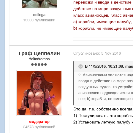
перевозки и ввода в действие
действие на море воздушных с
     с) быть  предназначе
collega
класс авианосцев. Класс авиа
13303 публикации
а) корабли, имеющие палубу,
     6. Вспомогательными 
b) корабли, не имеющие палуб
входящие   в  состав  вое
которых выше 100 тонн  (1
используются  для  нужд  
всякого  иного  предназна
Граф Цеппелин
Опубликовано:
5 Nov 2016
построены  специально  дл
Heliodromos
В 11/5/2016, 10:21:08,
mas
     а) иметь  на  вооруж
2. Авианосцами являются над
ввода в действие на море во
     b) иметь  на  вооруж
воздушных судов, то устройс
авианосцев подразделяется н
     с) быть  предназначе
нее; b) корабли, не имеющие 
Это да, т.е. собственно всегд
     е) быть  предназначе
1) Постулировать, что кораб
модератор
2) Установить летную палубу н
24578 публикаций
     f) быть предназначен