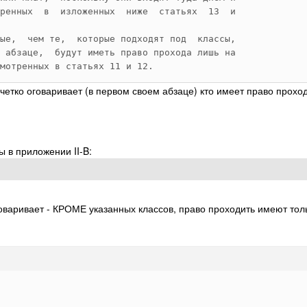
ренных  в  изложенных  ниже  статьях  13  и 

ые,  чем те,  которые подходят под  классы, 

 абзаце,  будут иметь право прохода лишь на 

мотренных в статьях 11 и 12. 
 четко оговаривает (в первом своем абзаце) кто имеет право прохо
ы в приложении II-B:
ями  являются  надводные военные корабли, 

оваривает - КРОМЕ указанных классов, право проходить имеют тол
ные    корабли,   иные   чем   авианосцы, 

 или  линейные  корабли   подкласса   b), 

е  которых  выше  10  000  тонн  (10  160 

оторые  имеют  орудия  калибра  выше  203 
