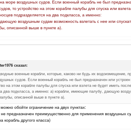
 на море воздушных судов. Если военный корабль не был предназн
удов, то устройство на этом корабле палубы для спуска или взлета
нными  для  достижения   скорости   хода, 

носцев подразделяется на два подкласса, а именно:
 дающую воздушным судам возможность взлетать с нее или спускат
 кораблями  являются  надводные  корабли, 

ы, описанной выше в пункте а).
нного  флота,  стандартное  водоизмещение 

02  метрические  тонны),  которые  обычно 

флота  или  для  перевозки  войск или для 

чения,  чем  боевые  суда,   которые   не 

я  того,  чтобы  быть  боевыми судами,  и 

ter1976
сказал:
ении  орудия калибра выше 155 миллиметров 

водные военные корабли, которые, каково ни будь их водоизмещение, 
здушных судов. Если военный корабль не был предназначен или устроен
ении  более восьми орудий калибра выше 76 

тво на этом корабле палубы для спуска или взлета не будет иметь после
а два подкласса, а именно: а) корабли, имеющие палубу, дающую возд
нными или оборудованными для выбрасывания 

палубы, описанной выше в пункте а).
а можно обойти ограничение на двух пунктах:
нными  для  достижения   скорости   хода, 

ль не предназначен преимущественно для применения воздушных су
а корабль другого класса)
ными или устроенными главным образом  для 
