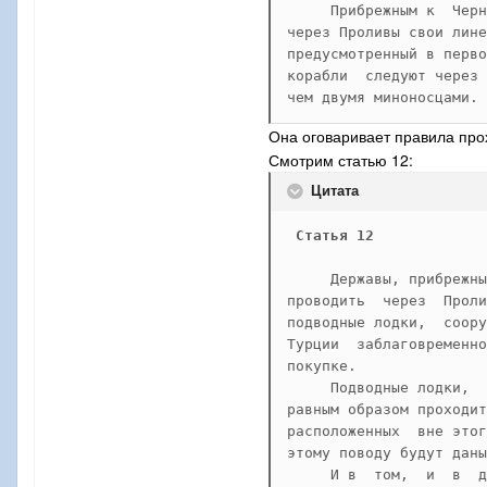
     b) надводные военные
     Прибрежным к  Черн
водоизмещение  которых не
через Проливы свои лине
предусмотренный в перво
корабли  следуют через 
     2. Авианосцами  явля
чем двумя миноносцами. 
каково  ни  будь  их  вод
преимущественно для перев
Она оговаривает правила про
судов.  Если военный  кор
Смотрим статью 12:
преимущественно для перев
Цитата
судов,  то устройство на 
не  будет  иметь  последс
Статья 12
     Державы, прибрежны
     а) корабли,   имеющи
проводить  через  Проли
подводные лодки,  соору
Турции  заблаговременно
     3. Легкими  надводны
     Подводные лодки,  
корабли,  иные  чем   ави
равным образом проходит
вспомогательные  корабли,
расположенных  вне этог
100 тонн (102 метрических
160  метрических  тонн) и
     И в  том,  и  в  д