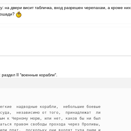
ку: на двери висит табличка, вход разрешен черепахам, а кроме них
 лошади?
 раздел II "военные корабли".
егкие  надводные корабли,  небольшие боевые 

суда,  независимо от того,  принадлежат  ли 

ым к Черному морю, или нет, каков бы ни был 

аться правом свободы прохода через Проливы, 

или плат,  поскольку они входят туда днем и 
