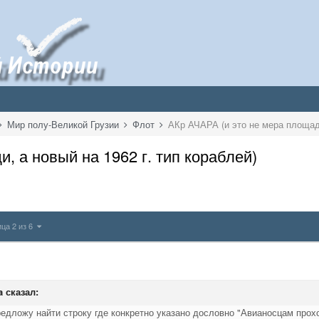
Мир полу-Великой Грузии
Флот
АКр АЧАРА (и это не мера площади
, а новый на 1962 г. тип кораблей)
ца 2 из 6
a
сказал:
редложу найти строку где конкретно указано дословно "Авианосцам про