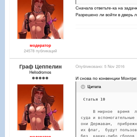
Сначала о
тветьте-ка на задач
Разрешено ли войти в дверь
модератор
24578 публикаций
Граф Цеппелин
Опубликовано:
5 Nov 2016
Heliodromos
И снова по конвенции Монтре:
Цитата
Статья 10
     В мирное  время  л
суда и вспомогательные 
они Державам,  прибрежн
их флаг,  будут пользов
модератор
без  каких-либо сборов 