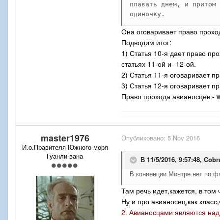
плавать днем, и притом 
     Класс легких   надво
одиночку. 
Она оговаривает право прохо
     а) корабли,   которы
Подводим итог:
1) Статья 10-я дает право п
     b) корабли,   которы
статьях 11-ой и- 12-ой.
миллиметров (6,1 дюймов и
2) Статья 11-я оговаривает п
3) Статья 12-я оговаривает п
     с) корабли,  которые
Право прохода авианосцев - wis
миллиметров  (6,1  дюймов
     4. Подводными  лодка
master1976
Опубликовано:
5 Nov 2016
     5. Малыми  боевыми с
И.о.Правителя Южного моря
иные  чем  вспомогательны
Гуанли-вана
В 11/5/2016, 9:57:48,
Cobr
которых выше 100 тонн (10
тонн (2 032 метрические т
В конвенции Монтре нет по 
Там речь идет,кажется, в том
     а) иметь на вооружен
Ну и про авианосец,как класс,
2. Авианосцами являются над
     b) быть предназначен