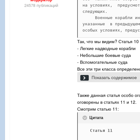
24578 публикаций
на условиях,  предусмот
     Военные корабли ин
указанные  в предыдущем
особых условиях, предус
Так, что мы видим? Статья 10
- Легкие надводные корабли
- Небольшие боевые суда
- Вспомогательные суда
Все эти три класса определен
Показать содержимое
В. Классы 

     1. Линейными  корабл
Также данная статья особо ог
оговорены в статьях 11 и 12.
     а) надводные    воен
Смотрим статью 11:
вспомогательные  корабли 
Цитата
стандартное  водоизмещени
метрических тонн)  или  к
Статья 11