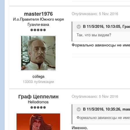
     g) иметь на  оборудо
master1976
Опубликовано:
5 Nov 2016
И.о.Правителя Южного моря
Гуанли-вана
В 11/5/2016, 10:13:05,
Гра
Так, что мы видим?
Формально авианосцы не име
collega
13303 публикации
Граф Цеппелин
Опубликовано:
5 Nov 2016
Heliodromos
В 11/5/2016, 10:35:26,
mas
Формально авианосцы не име
Именно.