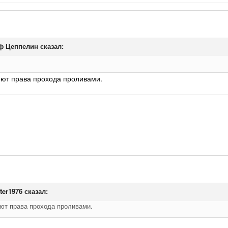
вании  более  двух  аппаратов  для  пуска 

ф Цеппелин
сказал:
ют права прохода проливами.
ter1976
сказал:
ют права прохода проливами.