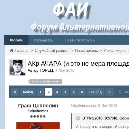
Форум
Календарь
Правила Форума
Главная
Служебный раздел:
Наши архивы
Архив миров
АКр АЧАРА (и это не мера площади
Автор ГОРЕЦ
,
4 Nov 2016
флот грузии в мпвг
Страни
1
2
3
4
5
6
НАЗАД
ВПЕРЁД
Граф Цеппелин
Опубликовано:
5 Nov 2016
Heliodromos
В 11/5/2016, 9:57:48,
Cobr
А Графу в стопиццотый раз п