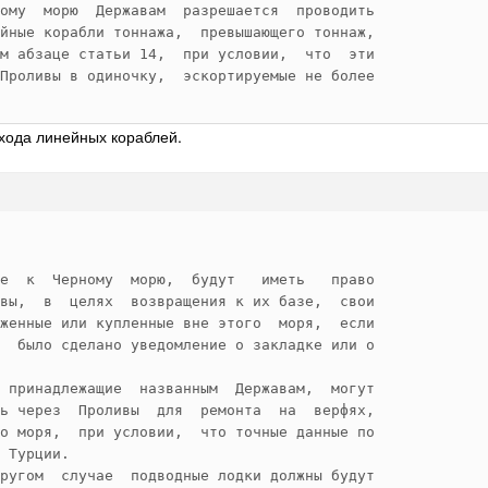
 корабли, иные чем авианосцы, стандартное 

ому  морю  Державам  разрешается  проводить 

 выше 8 000 тонн (8 128 метрических тонн) 

йные корабли тоннажа,  превышающего тоннаж, 

м абзаце статьи 14,  при условии,  что  эти 

Проливы в одиночку,  эскортируемые не более 

ются надводные военные корабли,  которые, 

оизмещение,  предназначены  или  устроены 

озки и ввода в действие на море воздушных 

хода линейных кораблей.
абль  не  был  предназначен  или  устроен 

озки и ввода в действие на море воздушных 

этом корабле палубы для спуска или взлета 

твием  включение  его  (корабля)  в класс 

е  к  Черному  морю,  будут   иметь   право 

е   палубу,   дающую   воздушным    судам 

вы,  в  целях  возвращения к их базе,  свои 

женные или купленные вне этого  моря,  если 

  было сделано уведомление о закладке или о 

ми  кораблями  являются военные надводные 

 принадлежащие  названным  Державам,  могут 

аносцы,   небольшие   боевые   суда   или 

ь через  Проливы  для  ремонта  на  верфях, 

  стандартное  водоизмещение которых выше 

о моря,  при условии,  что точные данные по 

 тонны) и не превышают 10  000  тонн  (10 

 которые не имеют орудий калибра выше 203 

ругом  случае  подводные лодки должны будут 
