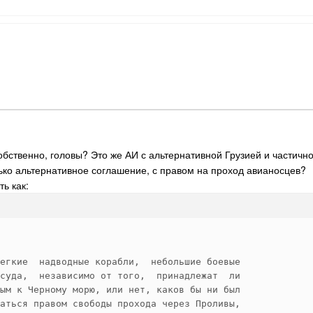
обственно, головы? Это же АИ с альтернативной Грузией и частич
ько альтернативное соглашение, с правом на проход авианосцев?
ть как:
егкие  надводные корабли,  небольшие боевые 

суда,  независимо от того,  принадлежат  ли 

ым к Черному морю, или нет, каков бы ни был 

аться правом свободы прохода через Проливы, 
