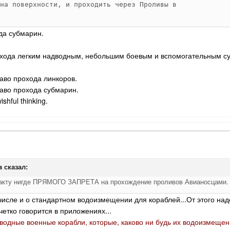
на поверхности, и проходить через Проливы в 

дных   кораблей   подразделяется  на  три 

да субмарин.
е   не  имеют  орудия  калибра  выше  155 

рохода легким надводным, небольшим боевым и вспомогательным с
е   не  имеют  орудий  калибра  выше  155 

 стандартное водоизмещение которых выше 3 

раво прохода линкоров.
раво прохода субмарин.
  не  имеют  орудий  калибра   выше   155 

hful thinking.
)  и стандартное водоизмещение которых не 

ми являются все корабли,  предназначенные 

удами являются надводные военные корабли, 

е  корабли,   стандартное   водоизмещение 

a
сказал:
2 метрические тонны) и не превышает 2 000 

онны) и которые не отвечают ни  одной  из 

факту нигде ПРЯМОГО ЗАПРЕТА на прохождение проливов Авианосцами.
 числе и о стандартном водоизмещении для кораблей...От этого надо
ии орудия калибра  выше  155  миллиметров 

четко говорится в приложениях...
водные военные корабли, которые, каково ни будь их водоизмеще
ными или оборудованными для  выбрасывания 
