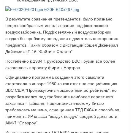
В результате сравнения претендентов, было признано
нецелесообразным использование подфюзеляжного
воздухозаборника. Подфюзеляжный воздухозаборник
создал бы проблему попадания в двигатель посторонних
предметов. Таким образом с дистанции сошел Дженерал
Дайнэмикс F-16 "Файтинг Фолкон"
Постепенно к 1984 г. руководство ВВС Грузии все более
склонялось к проекту фирмы Нортроп
Официально программа создания этого самолета
стартовала в январе 1980-го как ответ на спецификацию
ВВС США "Промежуточный экспортный истребитель", но
разрабатывался под требования наиболее вероятного
заказчика - Тайваня. Националистическому Китаю
требовалась машина, оснащенная ТРД F404 и способная
применять УР класса "воздух-воздух" средней дальности
AIM-7 "Спэрроу".
Использование одного ТРД F404 уменьшило ширину