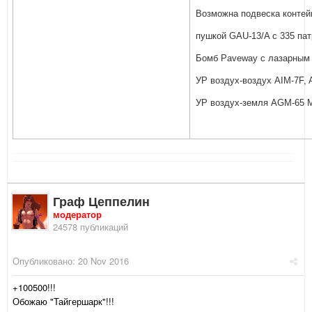
Возможна подвеска контей
пушкой GAU-13/A c 335 пат
Бомб Paveway с лазарным 
УР воздух-воздух AIM-7F, A
УР воздух-земля AGM-65 M
Граф Цеппелин
модератор
24578 публикаций
Опубликовано:
20 Nov 2016
+100500!!!
Обожаю "Тайгершарк"!!!