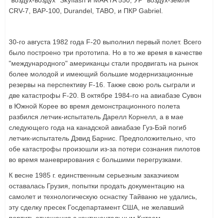
CRV-7, BAP-100, Durandel, TABO, и ПКР Gabriel.
30-го августа 1982 года F-20 выполнил первый полет. Всего
было построено три прототипа. Но в то же время в качестве
"международного" американцы стали продвигать на рынок
более молодой и имеющий большие модернизационные
резервы на перспективу F-16. Также свою роль сыграли и
две катастрофы F-20. В октябре 1984-го на авиабазе Сувон
в Южной Корее во время демонстрационного полета
разбился летчик-испытатель Дарелл Корнелл, а в мае
следующего года на канадской авиабазе Гуз-Бэй погиб
летчик-испытатель Дэвид Барнис. Предположительно, что
обе катастрофы произошли из-за потери сознания пилотов
во время маневрирования с большими перегрузками.
К весне 1985 г. единственным серьезным заказчиком
оставалась Грузия, попытки продать документацию на
самолет и технологическую оснастку Тайваню не удались,
эту сделку пресек Госдепартамент США, не желавший
портить отношения с континентальным Китаем.