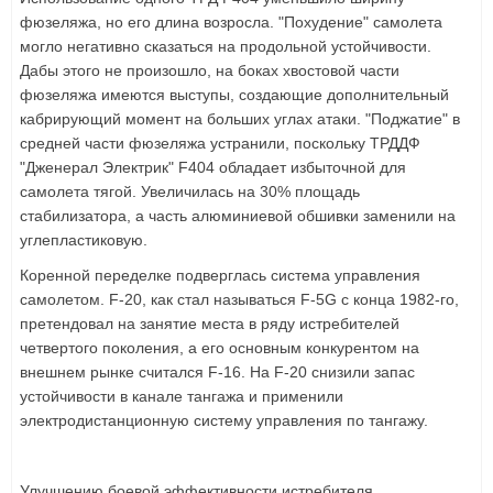
фюзеляжа, но его длина возросла. "Похудение" самолета
могло негативно сказаться на продольной устойчивости.
Дабы этого не произошло, на боках хвостовой части
фюзеляжа имеются выступы, создающие дополнительный
кабрирующий момент на больших углах атаки. "Поджатие" в
средней части фюзеляжа устранили, поскольку ТРДДФ
"Дженерал Электрик" F404 обладает избыточной для
самолета тягой. Увеличилась на 30% площадь
стабилизатора, а часть алюминиевой обшивки заменили на
углепластиковую.
Коренной переделке подверглась система управления
самолетом. F-20, как стал называться F-5G с конца 1982-го,
претендовал на занятие места в ряду истребителей
четвертого поколения, а его основным конкурентом на
внешнем рынке считался F-16. На F-20 снизили запас
устойчивости в канале тангажа и применили
электродистанционную систему управления по тангажу.
Улучшению боевой эффективности истребителя