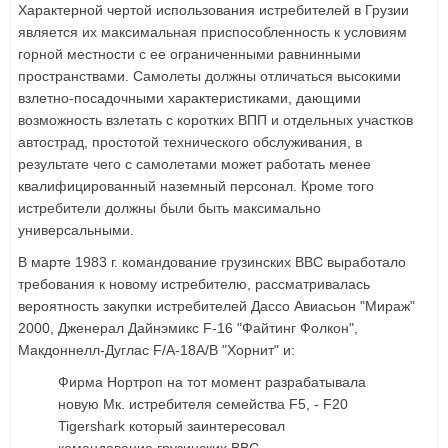
Характерной чертой использования истребителей в Грузии
является их максимальная приспособленность к условиям
горной местности с ее ограниченными равнинными
пространствами. Самолеты должны отличаться высокими
взлетно-посадочными характеристиками, дающими
возможность взлетать с коротких ВПП и отдельных участков
автострад, простотой технического обслуживания, в
результате чего с самолетами может работать менее
квалифицированный наземный персонал. Кроме того
истребители должны были быть максимально
универсальными.
В марте 1983 г. командование грузинских ВВС выработало
требования к новому истребителю, рассматривалась
вероятность закупки истребителей Дассо Авиасьон "Мираж"
2000, Дженерал Дайнэмикс F-16 "Файтинг Фолкон",
Макдоннелл-Дуглас F/A-18А/В "Хорнит" и:
Фирма Нортроп на тот момент разрабатывала
новую Мк. истребителя семейства F5, - F20
Tigershark который заинтересовал
командование грузинских ВВС.