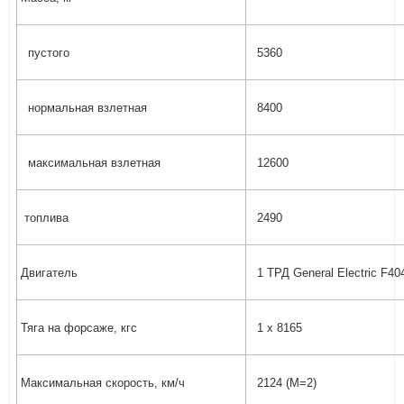
пустого
5360
нормальная взлетная
8400
максимальная взлетная
12600
топлива
2490
Двигатель
1 ТРД General Electric F4
Тяга на форсаже, кгс
1 х 8165
Максимальная cкорость, км/ч
2124 (М=2)