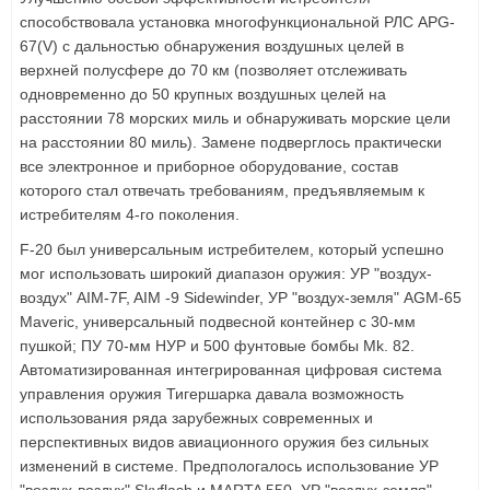
способствовала установка многофункциональной РЛС APG-
67(V) с дальностью обнаружения воздушных целей в
верхней полусфере до 70 км (позволяет отслеживать
одновременно до 50 крупных воздушных целей на
расстоянии 78 морских миль и обнаруживать морские цели
на расстоянии 80 миль). Замене подверглось практически
все электронное и приборное оборудование, состав
которого стал отвечать требованиям, предъявляемым к
истребителям 4-го поколения.
F-20 был универсальным истребителем, который успешно
мог использовать широкий диапазон оружия: УР "воздух-
воздух" AIM-7F, AIM -9 Sidewinder, УР "воздух-земля" AGM-65
Maveric, универсальный подвесной контейнер с 30-мм
пушкой; ПУ 70-мм НУР и 500 фунтовые бомбы Mk. 82.
Автоматизированная интегрированная цифровая система
управления оружия Тигершарка давала возможность
использования ряда зарубежных современных и
перспективных видов авиационного оружия без сильных
изменений в системе. Предпологалось использование УР
"воздух-воздух" Skyflash и MARTA 550, УР "воздух-земля"