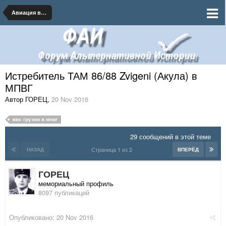
Авиация военная и гражданская
Истребитель ТАМ 86/88 Zvigeni (Акула) в
МПВГ
Автор ГОРЕЦ
,
20 Nov 2016
ввс грузии в мпвг
29 сообщений в этой теме
Страница 1 из 2
НАЗАД
ВПЕРЁД
ГОРЕЦ
мемориальный профиль
8097 публикаций
Опубликовано:
20 Nov 2016