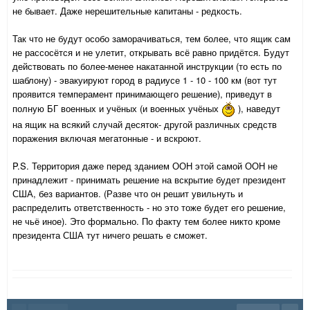
не бывает. Даже нерешительные капитаны - редкость.
Так что не будут особо заморачиваться, тем более, что ящик сам
не рассосётся и не улетит, открывать всё равно придётся. Будут
действовать по более-менее накатанной инструкции (то есть по
шаблону) - эвакуируют город в радиусе 1 - 10 - 100 км (вот тут
проявится темперамент принимающего решение), приведут в
полную БГ военных и учёных (и военных учёных
), наведут
на ящик на всякий случай десяток- другой различных средств
поражения включая мегатонные - и вскроют.
P.S. Территория даже перед зданием ООН этой самой ООН не
принадлежит - принимать решение на вскрытие будет президент
США, без вариантов. (Разве что он решит увильнуть и
распределить ответственность - но это тоже будет его решение,
не чьё иное). Это формально. По факту тем более никто кроме
президента США тут ничего решать е сможет.