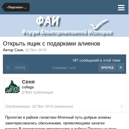
«Персики» на марше!
Открыть ящик с подарками алиенов
Автор Сеня
,
22 Nov 2016
187 сообщений в этой теме
Страница 1 из 8
НАЗАД
ВПЕРЁД
Сеня
collega
27843 публикации
Опубликовано:
22 Nov 2016
(изменено)
Пролетая в районе галактики Млечный путь-добрые алиены
заинтересовались обезъянками, проявляющими зачатки
разума.В космическом пространстве в районе Плутона на всех