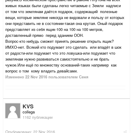
живых языках были сделаны легко читаемые с Земли надписи
от том что землянам даётся подарок, содержащий полезные
вещи, которые земляне никогда не видовали и пользу от которых
они представить не в состоянии-такая она крутая. Оный подарок
представляет из себя ящик-100 на 100 на 100 метров,
доставленный прямо перед зданием ООН.
Вопрос-кто нибудь сможет принять решение открыть ящик?
ИМХО-нет. Всякий кто подумает это сделать или впадёт в шок
от радости-или подумает что это ловушка-или подумает что
землянам нужно развиваться самостоятельно и не брать
чужое.Или ещё по множеству оснований-таких например как
вопрос о том кому владеть девайсами.
Изменено
22 Nov 2016
пользователем Сеня
KVS
collega
1162 публикации
Опубликовано:
22 Nov 2016