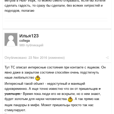
метров в Нью- Йoрк, то можно смело открывать, если бы хотели
сделать гадость, то сразу бы сделали, без всяких хитростей и
подходов, полагаю
Илья123
collega
989 публикаций
Опубликовано:
23 Nov 2016
(изменено)
Тут ТС описал интересные состояния при контакте с ящиком. Он
явно даже в закрытом состояни способен очень подстегнуть
наше любопытство
.
Интересный такой объект - недоступный и манящий
одновременно. А еще точно известно что он от пришельцев
и
ушельцев.
Время пока люди его не вскрыли, но о нем знают,
будет золотым для науки человечества
. А так прямо как
ящик пандоры в мифе. Может пришельцы просто так нас
стимулируют.