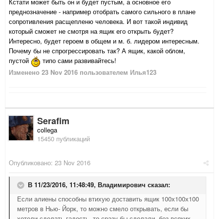
Кстати может быть он и будет пустым, а основное его
преднозначение - например отобрать самого сильного в плане
сопротивления расщепленю человека. И вот такой индивид
который сможет не смотря на ящик его открыть будет?
Интересно, будет героем в общем и м. б. лидером интересным.
Почему бы не спрогрессировать так? А ящик, какой облом,
пустой
типо сами развивайтесь!
Изменено
23 Nov 2016
пользователем Илья123
Serafim
collega
15450 публикаций
Опубликовано:
23 Nov 2016
В 11/23/2016, 11:48:49,
Владимирович
сказал:
Если алиены способны втихую доставить ящик 100х100х100
метров в Нью- Йoрк, то можно смело открывать, если бы
хотели сделать гадость, то сразу бы сделали, без всяких