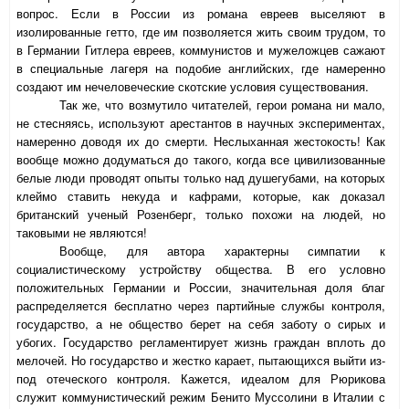
вопрос. Если в России из романа евреев выселяют в
изолированные гетто, где им позволяется жить своим трудом, то
в Германии Гитлера евреев, коммунистов и мужеложцев сажают
в специальные лагеря на подобие английских, где намеренно
создают им нечеловеческие скотские условия существования.
Так же, что возмутило читателей, герои романа ни мало,
не стесняясь, используют арестантов в научных экспериментах,
намеренно доводя их до смерти. Неслыханная жестокость! Как
вообще можно додуматься до такого, когда все цивилизованные
белые люди проводят опыты только над душегубами, на которых
клеймо ставить некуда и кафрами, которые, как доказал
британский ученый Розенберг, только похожи на людей, но
таковыми не являются!
Вообще, для автора характерны симпатии к
социалистическому устройству общества. В его условно
положительных Германии и России, значительная доля благ
распределяется бесплатно через партийные службы контроля,
государство, а не общество берет на себя заботу о сирых и
убогих. Государство регламентирует жизнь граждан вплоть до
мелочей. Но государство и жестко карает, пытающихся выйти из-
под отеческого контроля. Кажется, идеалом для Рюрикова
служит коммунистический режим Бенито Муссолини в Италии с