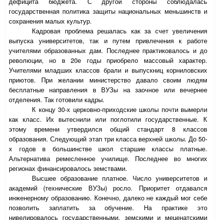
дефицита бюджета. С другой стороны соблюдалась
государственная политика защиты национальных меньшинств и
сохранения малых культур.
Кадровая проблема решалась как за счет увеличения
выпуска университетов, так и путем привлечения к работе
учителями образованных дам. Последнее практиковалось и до
революции, но в 20е годы приобрело массовый характер.
Учителями младших классов брали и выпускниц корниловских
приютов. При желании министерство давало своим людям
бесплатные направления в ВУЗы на заочное или вечернее
отделения. Так готовили кадры.
К концу 30-х церковно-приходские школы почти вымерли
как класс. Их вытеснили или поглотили государственные. К
этому времени утвердился общий стандарт 8 классов
образования. Следующий этап три класса верхней школы. До 50-
х годов в большинстве школ старшие классы платные.
Альтернатива ремесленное училище. Последнее во многих
регионах финансировалось земствами.
Высшее образование платное. Число университетов и
академий (технические ВУЗы) росло. Приоритет отдавался
инженерному образованию. Конечно, далеко не каждый мог себе
позволить заплатить за обучение. На практике это
нивелировалось государственными, земскими и меценатскими