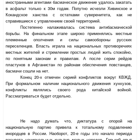
иностранными агентами басмаческое движение удалось закатать
в асфальт только к 30м годам. Попутно исчезли Хивинское и
Кокандское ханства с остатками суверенитета, как не
справившиеся с управлением своей территорией.
Постепенно налаживалась система антибасмаческой
борьбы. На финальном этапе широко применялись местные
племенные ополчения и силы самообороны русских
переселенцев. Власть играла на национальных противоречиях
местных жителей и стремлении простых людей жить спокойно,
по понятным законам и правилам. А после серии рейдов
пластунов в Афганистан по районам обеспечения повстанцев,
басмачи сошли на нет.
Конец 20-х отмечен серией конфликтов вокруг КВЖД.
При формальном наличии национального движения хунхузов,
конфликты являлись своего рода китайской войной.
Рассматриваться будет отдельно.
Не надо думать что, диктатура с опорой на
национальную партию привела к тотальному подавлению
инородцев в России. Наоборот, 20-е годы это начало периода
расцвета национальных культур малых народов. Горький опыт