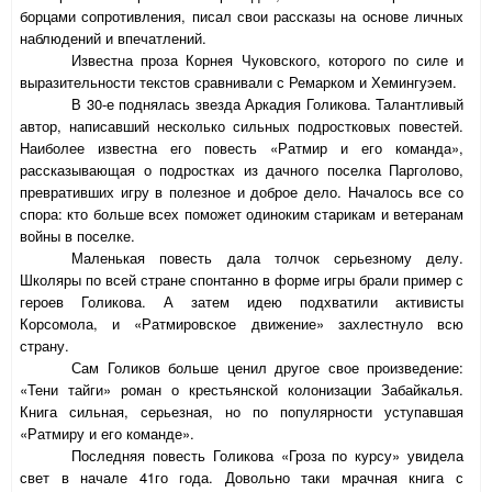
борцами сопротивления, писал свои рассказы на основе личных
наблюдений и впечатлений.
Известна проза Корнея Чуковского, которого по силе и
выразительности текстов сравнивали с Ремарком и Хемингуэем.
В 30-е поднялась звезда Аркадия Голикова. Талантливый
автор, написавший несколько сильных подростковых повестей.
Наиболее известна его повесть «Ратмир и его команда»,
рассказывающая о подростках из дачного поселка Парголово,
превративших игру в полезное и доброе дело. Началось все со
спора: кто больше всех поможет одиноким старикам и ветеранам
войны в поселке.
Маленькая повесть дала толчок серьезному делу.
Школяры по всей стране спонтанно в форме игры брали пример с
героев Голикова. А затем идею подхватили активисты
Корсомола, и «Ратмировское движение» захлестнуло всю
страну.
Сам Голиков больше ценил другое свое произведение:
«Тени тайги» роман о крестьянской колонизации Забайкалья.
Книга сильная, серьезная, но по популярности уступавшая
«Ратмиру и его команде».
Последняя повесть Голикова «Гроза по курсу» увидела
свет в начале 41го года. Довольно таки мрачная книга с