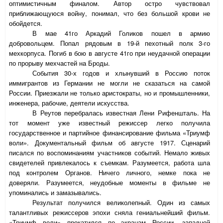
оптимистичным финалом. Автор остро чувствовал
приближающуюся войну, понимал, что без большой крови не
обойдется.
В мае 41го Аркадий Голиков пошел в армию
добровольцем. Попал рядовым в 19-й пехотный полк 3-го
мехкорпуса. Погиб в бою в августе 41го при неудачной операции
по прорыву мехчастей на Броды.
События 30-х годов и хлынувший в Россию поток
иммигрантов из Германии не могли не сказаться на самой
России. Приезжали не только аристократы, но и промышленники,
инженера, рабочие, деятели искусства.
В Реутов перебралась известная Лени Рифеншталь. На
тот момент уже известный режиссер легко получила
государственное и партийное финансирование фильма «Триумф
воли». Документальный фильм об августе 1917. Сценарий
писался по воспоминаниям участников событий. Немало живых
свидетелей привлекалось к съемкам. Разумеется, работа шла
под контролем Органов. Ничего личного, немке пока не
доверяли. Разумеется, неудобные моменты в фильме не
упоминались и замазывались.
Результат получился великолепный. Один из самых
талантливых режиссеров эпохи сняла гениальнейший фильм.
«Триумф воли» прокатился по экранам России, западной