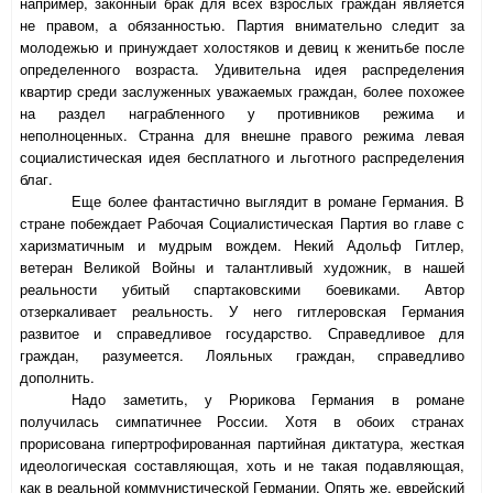
например, законный брак для всех взрослых граждан является
не правом, а обязанностью. Партия внимательно следит за
молодежью и принуждает холостяков и девиц к женитьбе после
определенного возраста. Удивительна идея распределения
квартир среди заслуженных уважаемых граждан, более похожее
на раздел награбленного у противников режима и
неполноценных. Странна для внешне правого режима левая
социалистическая идея бесплатного и льготного распределения
благ.
Еще более фантастично выглядит в романе Германия. В
стране побеждает Рабочая Социалистическая Партия во главе с
харизматичным и мудрым вождем. Некий Адольф Гитлер,
ветеран Великой Войны и талантливый художник, в нашей
реальности убитый спартаковскими боевиками. Автор
отзеркаливает реальность. У него гитлеровская Германия
развитое и справедливое государство. Справедливое для
граждан, разумеется. Лояльных граждан, справедливо
дополнить.
Надо заметить, у Рюрикова Германия в романе
получилась симпатичнее России. Хотя в обоих странах
прорисована гипертрофированная партийная диктатура, жесткая
идеологическая составляющая, хоть и не такая подавляющая,
как в реальной коммунистической Германии. Опять же, еврейский