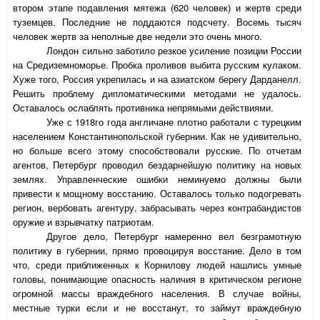
втором этапе подавления мятежа (620 человек) и жертв среди
туземцев. Последние не поддаются подсчету. Восемь тысяч
человек жертв за неполные две недели это очень много.
Лондон сильно заботило резкое усиление позиции России
на Средиземноморье. Пробка проливов выбита русским кулаком.
Хуже того, Россия укрепилась и на азиатском берегу Дарданелл.
Решить проблему дипломатическими методами не удалось.
Оставалось ослаблять противника непрямыми действиями.
Уже с 1918го года англичане плотно работали с турецким
населением Константинопольской губернии. Как не удивительно,
но больше всего этому способствовали русские. По отчетам
агентов, Петербург проводил бездарнейшую политику на новых
землях. Управленческие ошибки неминуемо должны были
привести к мощному восстанию. Оставалось только подогревать
регион, вербовать агентуру, забрасывать через контрабандистов
оружие и взрывчатку патриотам.
Другое дело, Петербург намеренно вел безграмотную
политику в губернии, прямо провоцируя восстание. Дело в том
что, среди приближенных к Корнилову людей нашлись умные
головы, понимающие опасность наличия в критическом регионе
огромной массы враждебного населения. В случае войны,
местные турки если и не восстанут, то займут враждебную