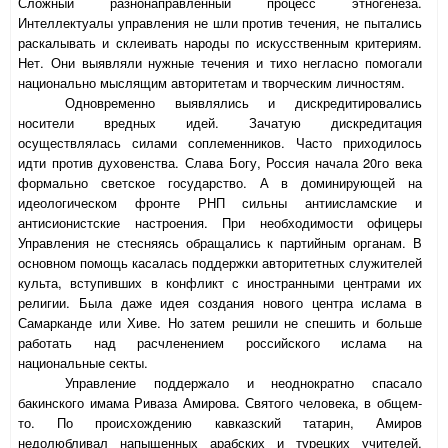
Сложный разнонаправленный процесс этногенеза.
Интеллектуалы управления не шли против течения, не пытались
раскалывать и склеивать народы по искусственным критериям.
Нет. Они выявляли нужные течения и тихо негласно помогали
национально мыслящим авторитетам и творческим личностям.
Одновременно выявлялись и дискредитировались
носители вредных идей. Зачатую дискредитация
осуществлялась силами соплеменников. Часто приходилось
идти против духовенства. Слава Богу, Россия начала 20го века
формально светское государство. А в доминирующей на
идеологическом фронте РНП сильны антиисламские и
антисионистские настроения. При необходимости офицеры
Управления не стесняясь обращались к партийным органам. В
основном помощь касалась поддержки авторитетных служителей
культа, вступивших в конфликт с иностранными центрами их
религии. Была даже идея создания нового центра ислама в
Самарканде или Хиве. Но затем решили не спешить и больше
работать над расчленением российского ислама на
национальные секты.
Управление поддержало и неоднократно спасало
бакинского имама Риваза Амирова. Святого человека, в общем-
то. По происхождению кавказский татарин, Амиров
недолюбливал напыщенных арабских и турецких учителей,