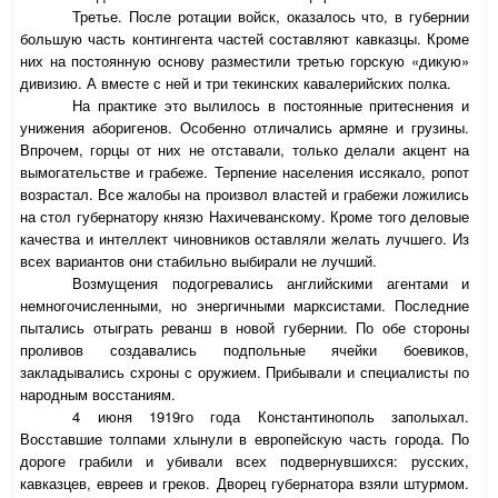
Третье. После ротации войск, оказалось что, в губернии
большую часть контингента частей составляют кавказцы. Кроме
них на постоянную основу разместили третью горскую «дикую»
дивизию. А вместе с ней и три текинских кавалерийских полка.
На практике это вылилось в постоянные притеснения и
унижения аборигенов. Особенно отличались армяне и грузины.
Впрочем, горцы от них не отставали, только делали акцент на
вымогательстве и грабеже. Терпение населения иссякало, ропот
возрастал. Все жалобы на произвол властей и грабежи ложились
на стол губернатору князю Нахичеванскому. Кроме того деловые
качества и интеллект чиновников оставляли желать лучшего. Из
всех вариантов они стабильно выбирали не лучший.
Возмущения подогревались английскими агентами и
немногочисленными, но энергичными марксистами. Последние
пытались отыграть реванш в новой губернии. По обе стороны
проливов создавались подпольные ячейки боевиков,
закладывались схроны с оружием. Прибывали и специалисты по
народным восстаниям.
4 июня 1919го года Константинополь заполыхал.
Восставшие толпами хлынули в европейскую часть города. По
дороге грабили и убивали всех подвернувшихся: русских,
кавказцев, евреев и греков. Дворец губернатора взяли штурмом.