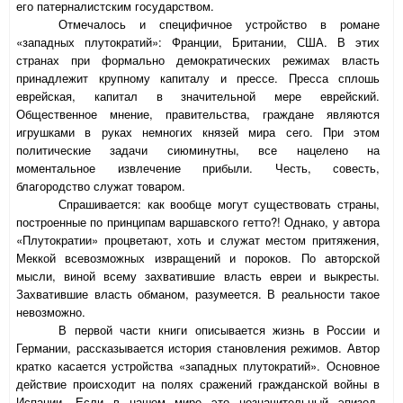
его патерналистским государством.
Отмечалось и специфичное устройство в романе
«западных плутократий»: Франции, Британии, США. В этих
странах при формально демократических режимах власть
принадлежит крупному капиталу и прессе. Пресса сплошь
еврейская, капитал в значительной мере еврейский.
Общественное мнение, правительства, граждане являются
игрушками в руках немногих князей мира сего. При этом
политические задачи сиюминутны, все нацелено на
моментальное извлечение прибыли. Честь, совесть,
благородство служат товаром.
Спрашивается: как вообще могут существовать страны,
построенные по принципам варшавского гетто?! Однако, у автора
«Плутократии» процветают, хоть и служат местом притяжения,
Меккой всевозможных извращений и пороков. По авторской
мысли, виной всему захватившие власть евреи и выкресты.
Захватившие власть обманом, разумеется. В реальности такое
невозможно.
В первой части книги описывается жизнь в России и
Германии, рассказывается история становления режимов. Автор
кратко касается устройства «западных плутократий». Основное
действие происходит на полях сражений гражданской войны в
Испании. Если в нашем мире это незначительный эпизод,