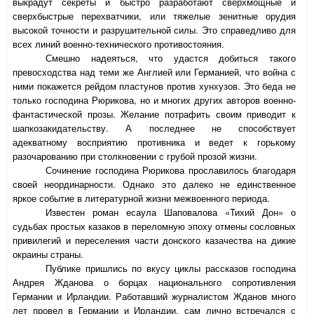
выкрадут секреты и быстро разработают сверхмощные и
сверхбыстрые перехватчики, или тяжелые зенитные орудия
высокой точности и разрушительной силы. Это справедливо для
всех линий военно-технического противостояния.
Смешно надеяться, что удастся добиться такого
превосходства над теми же Англией или Германией, что война с
ними покажется рейдом пластунов против хунхузов. Это беда не
только господина Рюрикова, но и многих других авторов военно-
фантастической прозы. Желание потрафить своим приводит к
шапкозакидательству. А последнее не способствует
адекватному восприятию противника и ведет к горькому
разочарованию при столкновении с грубой прозой жизни.
Сочинение господина Рюрикова прославилось благодаря
своей неординарности. Однако это далеко не единственное
яркое событие в литературной жизни межвоенного периода.
Известен роман есаула Шаповалова «Тихий Дон» о
судьбах простых казаков в переломную эпоху отмены сословных
привилегий и переселения части донского казачества на дикие
окраины страны.
Публике пришлись по вкусу циклы рассказов господина
Андрея Жданова о борцах национального сопротивления
Германии и Ирландии. Работавший журналистом Жданов много
лет провел в Германии и Ирландии, сам лично встречался с