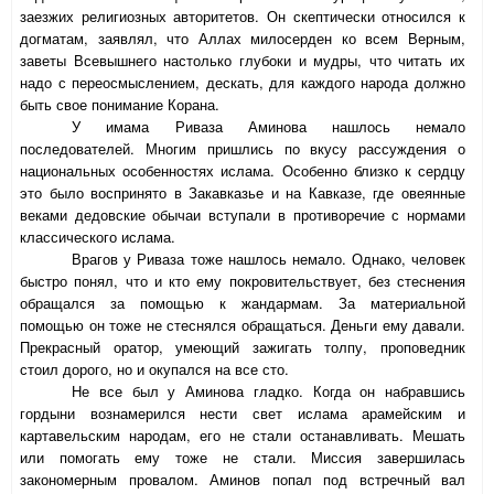
заезжих религиозных авторитетов. Он скептически относился к
догматам, заявлял, что Аллах милосерден ко всем Верным,
заветы Всевышнего настолько глубоки и мудры, что читать их
надо с переосмыслением, дескать, для каждого народа должно
быть свое понимание Корана.
У имама Риваза Аминова нашлось немало
последователей. Многим пришлись по вкусу рассуждения о
национальных особенностях ислама. Особенно близко к сердцу
это было воспринято в Закавказье и на Кавказе, где овеянные
веками дедовские обычаи вступали в противоречие с нормами
классического ислама.
Врагов у Риваза тоже нашлось немало. Однако, человек
быстро понял, что и кто ему покровительствует, без стеснения
обращался за помощью к жандармам. За материальной
помощью он тоже не стеснялся обращаться. Деньги ему давали.
Прекрасный оратор, умеющий зажигать толпу, проповедник
стоил дорого, но и окупался на все сто.
Не все был у Аминова гладко. Когда он набравшись
гордыни вознамерился нести свет ислама арамейским и
картавельским народам, его не стали останавливать. Мешать
или помогать ему тоже не стали. Миссия завершилась
закономерным провалом. Аминов попал под встречный вал