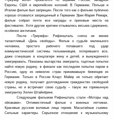
Европы, США и европейских колоний. В Германии, Польше и
Италии фильм был запрещен. После того как о фильме публично
хорошо отозвался запрещенный в Германии Эрих-Мария Ремарк,
фильм собрал почти все награды и призовые места на
фестивалях. Хотя другие критики отзывались весьма сдержанно,
особенно англичане.
После «Триумфа» Рифеншталь сняла не менее
талантливый «День свободы». Фильм о судьбе маленького
человека, простого рабочего попавшего под удар
коммунистической системы тельмановцев, потерявшего все,
даже сгинувших в концлагере жену и детей, и вынужденного
эмигрировать. Показаны мытарства эмигранта, тщетные попытки
найти новую родину, в финале как последняя попытка паром в
Россию, одну из немногих стран принимавшую беженцев из
Германии. Только в России Клаус Майер не только обретает
новую родину, получает долгожданное гражданство свободной
страны, но и встречает свою судьбу – такую же горемычную
эмигрантку Хелен Штайнбринк.
Следующим фильмом Рифеншталь стали «Моторы над
облаками». Оптимистичный фильм о военных летчиках.
Красивые русские волевые лица героев. Масштабные съемки.
Сильные характеры. Серьезное отношение к музыкальному