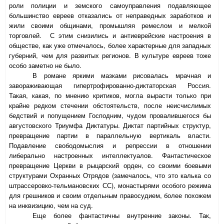
роли полиции и земского самоуправления подавляющее
большинство евреев отказались от неправедных заработков и
жили своими общинами, промышляя ремеслом и мелкой
торговлей. С этим снизились и антиеврейские настроения в
обществе, как уже отмечалось, более характерные для западных
губерний, чем для развитых регионов. В культуре евреев тоже
особо заметно не было.
В романе яркими мазками рисовалась мрачная и
завораживающая гипертрофированно-диктаторская Россия.
Такая, какая, по мнению критиков, могла вырасти только при
крайне редком стечении обстоятельств, после неисчислимых
бедствий и попущением Господним, чудом провалившегося бы
августовского Триумфа Диктатуры. Диктат партийных структур,
превращение партии в параллельную вертикаль власти.
Подавление свободомыслия и репрессии в отношении
либерально настроенных интеллектуалов. Фантастическое
превращение Церкви в рыцарский орден, со своими боевыми
структурами Охранных Отрядов (замечалось, что это калька со
штрассеровко-тельмановских СС), монастырями особого режима
для грешников и своим отдельным правосудием, более похожем
на инквизицию, чем на суд.
Еще более фантастичны внутренние законы. Так,