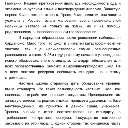
Германии. Камнем преткновения являлась необходимость сдачи
экзамена на русском языке и подтверждение диплома. Зачастую
первое было сложнее второго. Проще было полякам, они чаще и
уезжали в Россию. Благо жалования врача провинциальной
больницы хватало не только на жизнь, но и на помощь
родственникам в новообразованном гособразовании.
В народном образовании после революции наблюдался
бардачок-с. Мало того что школ и учителей катастрофически не
хватало, так еще наличествовали самые разнообразные
разновидности школ. В 26м году реформу начали с утверждения
нового образовательного стандарта. Стандарт обязателен для
всех государственных, земских и церковно-приходских школ. Не
у всех хватало ресурсов соблюдать стандарт, но к этому
стремились.
Частные школы старались дать образование уровнем
выше стандарта. Но такая разновидность частных школ, как
национальные работали по своим стандартам. Преподавание там
зачастую велось на родных языках, предметы давались на базе
неутвержденных, но принятых в данной среде, учебников.
Уровень знаний в итоге соответствовал не стандарту, а
требованиям конкретного социума. Государство намеренно
закрывало на это глаза. С одной стороны так снималась часть