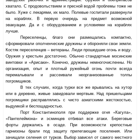
хватало. С продовольствием и пресной водой проблемы тоже не
было. Хуже с лекарями, их мало. Полевые госпитали развернули
на кораблях. В первую очередь на предмет возможной
эвакуации. Да и с оборудованием и условиями на кораблях
лучше.
Переселенцы, благо они размещались компактно,
сформировали ополченческие дружины и обороняли свои земли.
Костяк переселенцев – ветераны. Люди прошедшие огонь и воду.
Оружия у крестьян достаточно. Обычно стандартные мосинские
винтовки и «Арисаки». Конечно, дружины немногочисленны. Но
организация, опыт и плотный ружейный огонь почти всегда
перемалывали и рассеивали неорганизованные толпы
погромщиков.
В тех случаях, когда турки все же врывались на хутор
или в деревню, живые завидовали мертвым. Над пришельцами
погромщики расправлялись с чисто азиатскими жестокостью,
выдумкой и беспощадностью.
Порт Константинополя при поддержке огня «Кагула»,
«Пантелеймона» и эсминцев отбивал все атаки. Береговые
форты держались в осаде. При возможности крепостные
гарнизоны брали под защиту прилегающие поселения. Или
зачищали селения от турков. Выбор зависел от самого местного