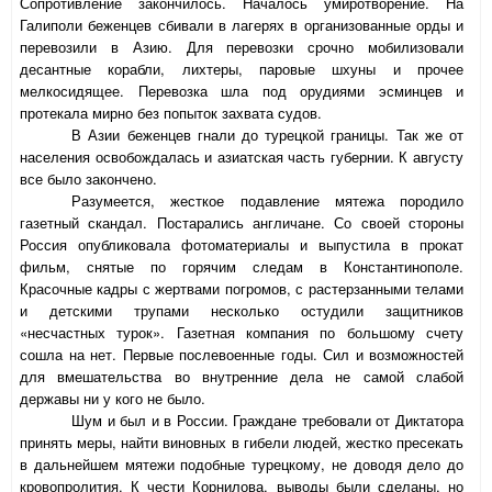
Сопротивление закончилось. Началось умиротворение. На
Галиполи беженцев сбивали в лагерях в организованные орды и
перевозили в Азию. Для перевозки срочно мобилизовали
десантные корабли, лихтеры, паровые шхуны и прочее
мелкосидящее. Перевозка шла под орудиями эсминцев и
протекала мирно без попыток захвата судов.
В Азии беженцев гнали до турецкой границы. Так же от
населения освобождалась и азиатская часть губернии. К августу
все было закончено.
Разумеется, жесткое подавление мятежа породило
газетный скандал. Постарались англичане. Со своей стороны
Россия опубликовала фотоматериалы и выпустила в прокат
фильм, снятые по горячим следам в Константинополе.
Красочные кадры с жертвами погромов, с растерзанными телами
и детскими трупами несколько остудили защитников
«несчастных турок». Газетная компания по большому счету
сошла на нет. Первые послевоенные годы. Сил и возможностей
для вмешательства во внутренние дела не самой слабой
державы ни у кого не было.
Шум и был и в России. Граждане требовали от Диктатора
принять меры, найти виновных в гибели людей, жестко пресекать
в дальнейшем мятежи подобные турецкому, не доводя дело до
кровопролития. К чести Корнилова, выводы были сделаны, но