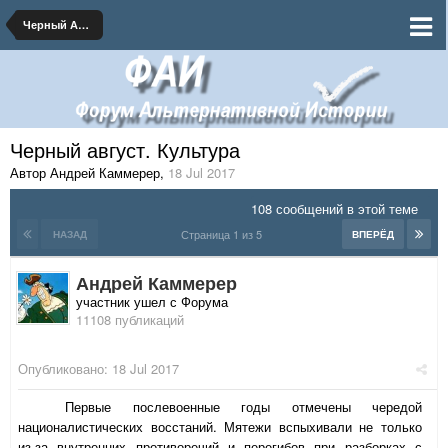
Черный Август 1917
Черный август. Культура
Автор Андрей Каммерер
,
18 Jul 2017
108 сообщений в этой теме
Страница 1 из 5
НАЗАД
ВПЕРЁД
Андрей Каммерер
участник ушел с Форума
11108 публикаций
Опубликовано:
18 Jul 2017
Первые послевоенные годы отмечены чередой
националистических восстаний. Мятежи вспыхивали не только
из-за внутренних противоречий и перегибов при разборках с