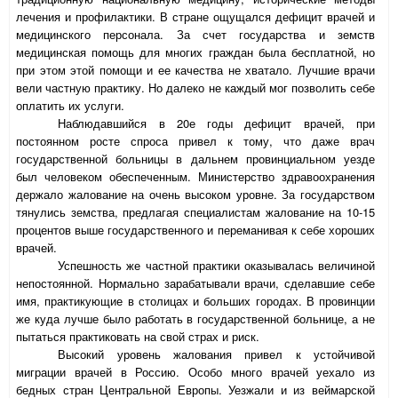
лечения и профилактики. В стране ощущался дефицит врачей и
медицинского персонала. За счет государства и земств
медицинская помощь для многих граждан была бесплатной, но
при этом этой помощи и ее качества не хватало. Лучшие врачи
вели частную практику. Но далеко не каждый мог позволить себе
оплатить их услуги.
Наблюдавшийся в 20е годы дефицит врачей, при
постоянном росте спроса привел к тому, что даже врач
государственной больницы в дальнем провинциальном уезде
был человеком обеспеченным. Министерство здравоохранения
держало жалование на очень высоком уровне. За государством
тянулись земства, предлагая специалистам жалование на 10-15
процентов выше государственного и переманивая к себе хороших
врачей.
Успешность же частной практики оказывалась величиной
непостоянной. Нормально зарабатывали врачи, сделавшие себе
имя, практикующие в столицах и больших городах. В провинции
же куда лучше было работать в государственной больнице, а не
пытаться практиковать на свой страх и риск.
Высокий уровень жалования привел к устойчивой
миграции врачей в Россию. Особо много врачей уехало из
бедных стран Центральной Европы. Уезжали и из веймарской