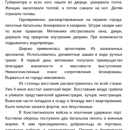
Губернатора и всех кого нашли во дворце, разорвала толпа.
Женщин насиловали толпой, а потом сажали на кол. Детям
отрезали головы.
Одновременно, расквартированные на окраине города,
пехотные батальоны блокировали в казармах. Штурм казарм шел
по всем правилам. Мятежники обстреливали окна, двери,
держали под прицелом внутренние дворики. При возможности
подрывались водопроводы.
Широко применялась артиллерия. Из захваченных
арсеналов. Использовались динамитные шашки в виде ручных
гранат. В первый день мятежники получили преимущество
благодаря внезапности и массовости выступления.
Немногочисленные очаги сопротивления блокированы.
Вырваться из города невозможно.
Из столицы восстание распространилось по всей стране.
Уже 5 июня восстал азиатский берег. Восставшие везде грабили
и убивали представителей администрации, купцов, иностранцев.
Воинские части попадали в осаду и блокаду мест квартирования.
Были попытки захвата фортов, все безуспешные.
В Константинополе войска и ополчение удержали порт.
Костяком обороны послужили два батальона пехоты и военные
моряки. К ним присоединились добровольцы из портовых,
заводских рабочих и администрации. Оружия и боеприпасов