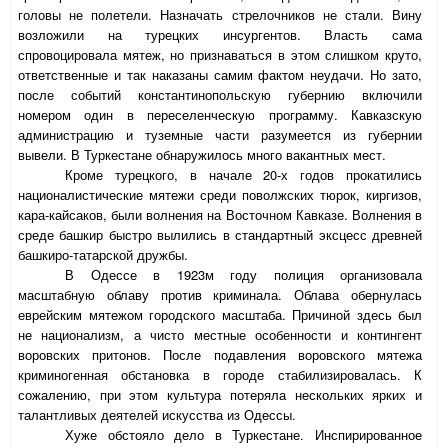
головы не полетели. Назначать стрелочников не стали. Вину
возложили на турецких инсургентов. Власть сама
спровоцировала мятеж, но признаваться в этом слишком круто,
ответственные и так наказаны самим фактом неудачи. Но зато,
после событий константинопольскую губернию включили
номером один в переселенческую программу. Кавказскую
администрацию и туземные части разумеется из губернии
вывели. В Туркестане обнаружилось много вакантных мест.
Кроме турецкого, в начале 20-х годов прокатились
националистические мятежи среди поволжских тюрок, киргизов,
кара-кайсаков, были волнения на Восточном Кавказе. Волнения в
среде башкир быстро вылились в стандартный эксцесс древней
башкиро-татарской дружбы.
В Одессе в 1923м году полиция организовала
масштабную облаву против криминала. Облава обернулась
еврейским мятежом городского масштаба. Причиной здесь был
не национализм, а чисто местные особенности и контингент
воровских притонов. После подавления воровского мятежа
криминогенная обстановка в городе стабилизировалась. К
сожалению, при этом культура потеряла нескольких ярких и
талантливых деятелей искусства из Одессы.
Хуже обстояло дело в Туркестане. Инспирированное