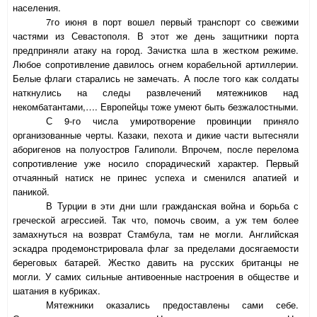
населения.
7го июня в порт вошел первый транспорт со свежими
частями из Севастополя. В этот же день защитники порта
предприняли атаку на город. Зачистка шла в жестком режиме.
Любое сопротивление давилось огнем корабельной артиллерии.
Белые флаги старались не замечать. А после того как солдаты
наткнулись на следы развлечений мятежников над
некомбатантами,…. Европейцы тоже умеют быть безжалостными.
С 9-го числа умиротворение провинции приняло
организованные черты. Казаки, пехота и дикие части вытесняли
аборигенов на полуостров Галиполи. Впрочем, после перелома
сопротивление уже носило спорадический характер. Первый
отчаянный натиск не принес успеха и сменился апатией и
паникой.
В Турции в эти дни шли гражданская война и борьба с
греческой агрессией. Так что, помочь своим, а уж тем более
замахнуться на возврат Стамбула, там не могли. Английская
эскадра продемонстрировала флаг за пределами досягаемости
береговых батарей. Жестко давить на русских британцы не
могли. У самих сильные антивоенные настроения в обществе и
шатания в кубриках.
Мятежники оказались предоставлены сами себе.