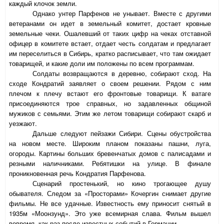
каждый клочок земли.
Однако унтер Парфенов не унывает. Вместе с другими
ветеранами он идет в земельный комитет, достает кровные
земельные чеки. Ошалевший от таких цифр на чеках отставной
офицер в комитете встает, отдает честь солдатам и предлагает
им переселиться в Сибирь, кратко расписывает, что там ожидает
товарищей, и какие доли им положены по всем программам.
Солдаты возвращаются в деревню, собирают сход. На
сходе Кондратий заявляет о своем решении. Рядом с ним
плечом к плечу встают его фронтовые товарищи. К ватаге
присоединяются трое справных, но задавленных общиной
мужиков с семьями. Этим же летом товарищи собирают скарб и
уезжают.
Дальше следуют пейзажи Сибири. Сцены обустройства
на новом месте. Широким планом показаны пашни, луга,
огороды. Картины больших бревенчатых домов с палисадами и
резными наличниками. Ребятишки на улице. В финале
проникновенная речь Кондратия Парфенова.
Сценарий простенький, но кино трогающее душу
обывателя. Следом за «Просторами» Кочергин снимает другие
фильмы. Не все удачные. Известность ему приносит снятый в
1935м «Моонзунд». Это уже всемирная слава. Фильм вышел
вовремя, как раз после известных событий в Германии.