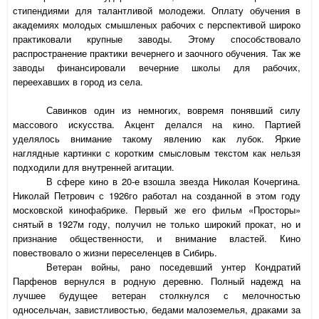
стипендиями для талантливой молодежи. Оплату обучения в
академиях молодых смышленых рабочих с перспективой широко
практиковали крупные заводы. Этому способствовало
распространение практики вечернего и заочного обучения. Так же
заводы финансировали вечерние школы для рабочих,
переехавших в город из села.
Савинков один из немногих, вовремя понявший силу
массового искусства. Акцент делался на кино. Партией
уделялось внимание такому явлению как лубок. Яркие
наглядные картинки с коротким смысловым текстом как нельзя
подходили для внутренней агитации.
В сфере кино в 20-е взошла звезда Николая Кочергина.
Николай Петрович с 1926го работал на созданной в этом году
московской кинофабрике. Первый же его фильм «Просторы»
снятый в 1927м году, получил не только широкий прокат, но и
признание общественности, и внимание властей. Кино
повествовало о жизни переселенцев в Сибирь.
Ветеран войны, рано поседевший унтер Кондратий
Парфенов вернулся в родную деревню. Полный надежд на
лучшее будущее ветеран столкнулся с мелочностью
односельчан, завистливостью, бедами малоземелья, драками за