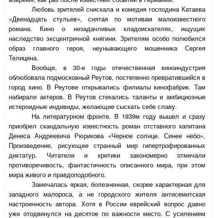
Любовь зрителей снискала и комедия господина Катаева
«Двенадцать стульев», снятая по мотивам малоизвестного
романа. Кино о незадачливых кладоискателях, ищущих
наследство эксцентричной княгини. Зрителям особо полюбился
образ главного героя, неунывающего мошенника Сергея
Телицина.
Вообще, в 30-е годы отечественная киноиндустрия
облюбовала подмосковный Реутов, постепенно превратившийся в
город кино. В Реутове открывались филиалы кинофабрик. Там
набирали актеров. В Реутов стекались таланты и амбициозные
истероидные индивиды, желающие сыскать себе славу.
На литературном фронте. В 1939м году вышел и сразу
приобрел скандальную известность роман отставного капитана
Дениса Андреевича Рюрикова «Черное солнце. Синее небо».
Произведение, рисующее странный мир гипертрофированных
диктатур. Читатели и критики закономерно отмечали
противоречивость, фантастичность описанного мира, при этом
мира живого и правдоподобного.
Замечалась яркая, болезненная, скорее характерная для
западного малороса, а не городского жителя антисемитская
настроенность автора. Хотя в России еврейский вопрос давно
уже отодвинулся на десятое по важности место. С усилением