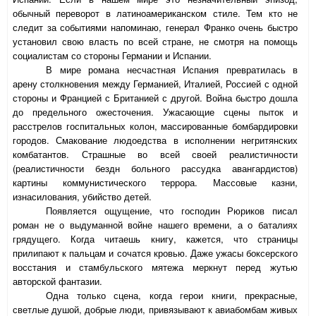
обычный переворот в латиноамериканском стиле. Тем кто не
следит за событиями напоминаю, генерал Франко очень быстро
установил свою власть по всей стране, не смотря на помощь
социалистам со стороны Германии и Испании.
В мире романа несчастная Испания превратилась в
арену столкновения между Германией, Италией, Россией с одной
стороны и Францией с Британией с другой. Война быстро дошла
до предельного ожесточения. Ужасающие сцены пыток и
расстрелов госпитальных колон, массированные бомбардировки
городов. Смакование людоедства в исполнении негритянских
комбатантов. Страшные во всей своей реалистичности
(реалистичности бездн больного рассудка авангардистов)
картины коммунистического террора. Массовые казни,
изнасилования, убийство детей.
Появляется ощущение, что господин Рюриков писал
роман не о выдуманной войне нашего времени, а о баталиях
грядущего. Когда читаешь книгу, кажется, что страницы
прилипают к пальцам и сочатся кровью. Даже ужасы боксерского
восстания и стамбульского мятежа меркнут перед жутью
авторской фантазии.
Одна только сцена, когда герои книги, прекрасные,
светлые душой, добрые люди, привязывают к авиабомбам живых