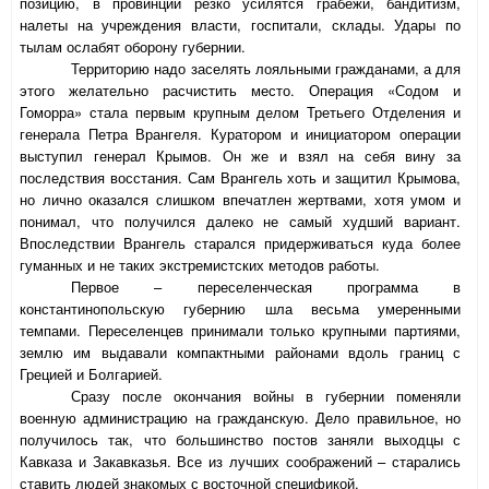
позицию, в провинции резко усилятся грабежи, бандитизм,
налеты на учреждения власти, госпитали, склады. Удары по
тылам ослабят оборону губернии.
Территорию надо заселять лояльными гражданами, а для
этого желательно расчистить место. Операция «Содом и
Гоморра» стала первым крупным делом Третьего Отделения и
генерала Петра Врангеля. Куратором и инициатором операции
выступил генерал Крымов. Он же и взял на себя вину за
последствия восстания. Сам Врангель хоть и защитил Крымова,
но лично оказался слишком впечатлен жертвами, хотя умом и
понимал, что получился далеко не самый худший вариант.
Впоследствии Врангель старался придерживаться куда более
гуманных и не таких экстремистских методов работы.
Первое – переселенческая программа в
константинопольскую губернию шла весьма умеренными
темпами. Переселенцев принимали только крупными партиями,
землю им выдавали компактными районами вдоль границ с
Грецией и Болгарией.
Сразу после окончания войны в губернии поменяли
военную администрацию на гражданскую. Дело правильное, но
получилось так, что большинство постов заняли выходцы с
Кавказа и Закавказья. Все из лучших соображений – старались
ставить людей знакомых с восточной спецификой.