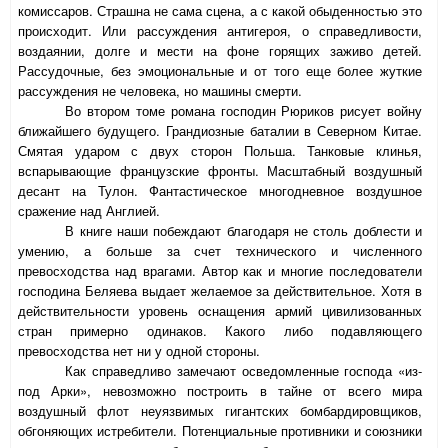
комиссаров. Страшна не сама сцена, а с какой обыденностью это
происходит. Или рассуждения антигероя, о справедливости,
воздаянии, долге и мести на фоне горящих заживо детей.
Рассудочные, без эмоциональные и от того еще более жуткие
рассуждения не человека, но машины смерти.
Во втором томе романа господин Рюриков рисует войну
ближайшего будущего. Грандиозные баталии в Северном Китае.
Смятая ударом с двух сторон Польша. Танковые клинья,
вспарывающие французские фронты. Масштабный воздушный
десант на Тулон. Фантастическое многодневное воздушное
сражение над Англией.
В книге наши побеждают благодаря не столь доблести и
умению, а больше за счет технического и численного
превосходства над врагами. Автор как и многие последователи
господина Беляева выдает желаемое за действительное. Хотя в
действительности уровень оснащения армий цивилизованных
стран примерно одинаков. Какого либо подавляющего
превосходства нет ни у одной стороны.
Как справедливо замечают осведомленные господа «из-
под Арки», невозможно построить в тайне от всего мира
воздушный флот неуязвимых гигантских бомбардировщиков,
обгоняющих истребители. Потенциальные противники и союзники