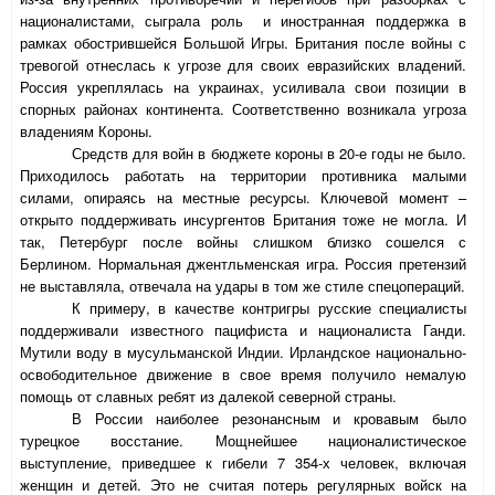
националистами, сыграла роль и иностранная поддержка в
рамках обострившейся Большой Игры. Британия после войны с
тревогой отнеслась к угрозе для своих евразийских владений.
Россия укреплялась на украинах, усиливала свои позиции в
спорных районах континента. Соответственно возникала угроза
владениям Короны.
Средств для войн в бюджете короны в 20-е годы не было.
Приходилось работать на территории противника малыми
силами, опираясь на местные ресурсы. Ключевой момент –
открыто поддерживать инсургентов Британия тоже не могла. И
так, Петербург после войны слишком близко сошелся с
Берлином. Нормальная джентльменская игра. Россия претензий
не выставляла, отвечала на удары в том же стиле спецопераций.
К примеру, в качестве контригры русские специалисты
поддерживали известного пацифиста и националиста Ганди.
Мутили воду в мусульманской Индии. Ирландское национально-
освободительное движение в свое время получило немалую
помощь от славных ребят из далекой северной страны.
В России наиболее резонансным и кровавым было
турецкое восстание. Мощнейшее националистическое
выступление, приведшее к гибели 7 354-х человек, включая
женщин и детей. Это не считая потерь регулярных войск на