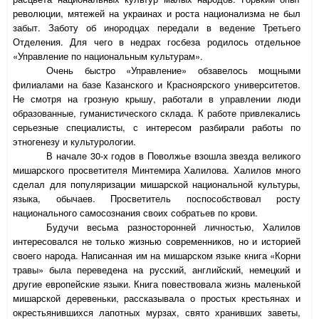
революции, мятежей на украинах и роста национализма не был
забыт. Заботу об инородцах передали в ведение Третьего
Отделения. Для чего в недрах госбеза родилось отдельное
«Управление по национальным культурам».
Очень быстро «Управление» обзавелось мощными
филиалами на базе Казанского и Красноярского университетов.
Не смотря на грозную крышу, работали в управлении люди
образованные, гуманистического склада. К работе привлекались
серьезные специалисты, с интересом разбирали работы по
этногенезу и культурологии.
В начале 30-х годов в Поволжье взошла звезда великого
мишарского просветителя Минтемира Халилова. Халилов много
сделал для популяризации мишарской национальной культуры,
языка, обычаев. Просветитель поспособствовал росту
национального самосознания своих собратьев по крови.
Будучи весьма разносторонней личностью, Халилов
интересовался не только жизнью современников, но и историей
своего народа. Написанная им на мишарском языке книга «Корни
травы» была переведена на русский, английский, немецкий и
другие европейские языки. Книга повествовала жизнь маленькой
мишарской деревеньки, рассказывала о простых крестьянах и
окрестьянившихся лапотных мурзах, свято хранивших заветы,