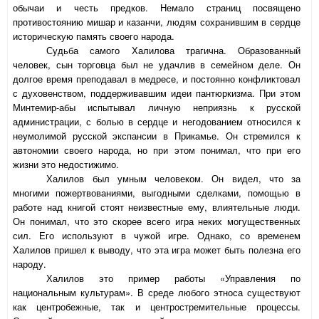
обычаи и честь предков. Немало страниц посвящено
противостоянию мишар и казанчи, людям сохранившим в сердце
историческую память своего народа.
Судьба самого Халилова трагична. Образованный
человек, сын торговца был не удачлив в семейном деле. Он
долгое время преподавал в медресе, и постоянно конфликтовал
с духовенством, поддерживавшим идеи пантюркизма. При этом
Минтемир-абы испытывал личную неприязнь к русской
администрации, с болью в сердце и негодованием относился к
неумолимой русской экспансии в Прикамье. Он стремился к
автономии своего народа, но при этом понимал, что при его
жизни это недостижимо.
Халилов был умным человеком. Он видел, что за
многими пожертвованиями, выгодными сделками, помощью в
работе над книгой стоят неизвестные ему, влиятельные люди.
Он понимал, что это скорее всего игра неких могущественных
сил. Его используют в чужой игре. Однако, со временем
Халилов пришел к выводу, что эта игра может быть полезна его
народу.
Халилов это пример работы «Управления по
национальным культурам». В среде любого этноса существуют
как центробежные, так и центростремительные процессы.