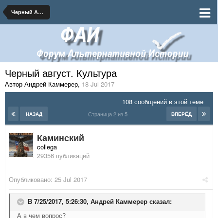
Черный Август 1917
Черный август. Культура
Автор Андрей Каммерер
,
18 Jul 2017
108 сообщений в этой теме
Страница 2 из 5
НАЗАД
ВПЕРЁД
Каминский
collega
29356 публикаций
Опубликовано:
25 Jul 2017
В 7/25/2017, 5:26:30,
Андрей Каммерер
сказал:
А в чем вопрос?