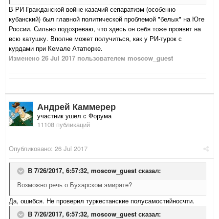
В РИ-Гражданской войне казачий сепаратизм (особенно
кубанский) был главной политической проблемой "белых" на Юге
России. Сильно подозреваю, что здесь он себя тоже проявит на
всю катушку. Вполне может получиться, как у РИ-турок с
курдами при Кемале Ататюрке.
Изменено
26 Jul 2017
пользователем moscow_guest
Андрей Каммерер
участник ушел с Форума
11108 публикаций
Опубликовано:
26 Jul 2017
В 7/26/2017, 6:57:32,
moscow_guest
сказал:
Возможно речь о Бухарском эмирате?
Да, ошибся. Не проверил туркестанские полусамостийносчти.
В 7/26/2017, 6:57:32,
moscow_guest
сказал: