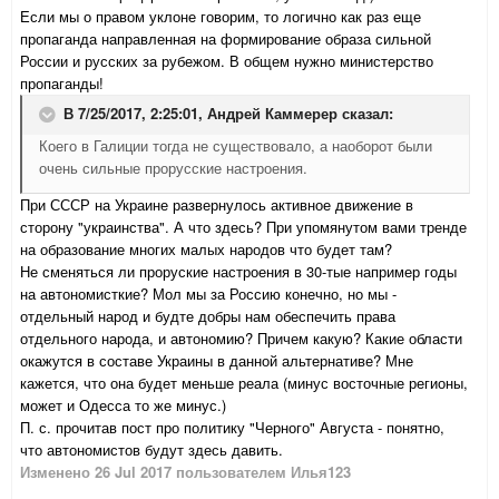
Если мы о правом уклоне говорим, то логично как раз еще
пропаганда направленная на формирование образа сильной
России и русских за рубежом. В общем нужно министерство
пропаганды!
В 7/25/2017, 2:25:01,
Андрей Каммерер
сказал:
Коего в Галиции тогда не существовало, а наоборот были
очень сильные прорусские настроения.
При СССР на Украине развернулось активное движение в
сторону "украинства". А что здесь? При упомянутом вами тренде
на образование многих малых народов что будет там?
Не сменяться ли проруские настроения в 30-тые например годы
на автономисткие? Мол мы за Россию конечно, но мы -
отдельный народ и будте добры нам обеспечить права
отдельного народа, и автономию? Причем какую? Какие области
окажутся в составе Украины в данной альтернативе? Мне
кажется, что она будет меньше реала (минус восточные регионы,
может и Одесса то же минус.)
П. с. прочитав пост про политику "Черного" Августа - понятно,
что автономистов будут здесь давить.
Изменено
26 Jul 2017
пользователем Илья123