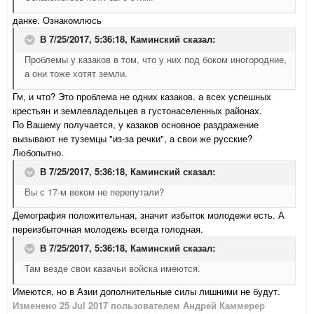
данке. Ознакомлюсь
В 7/25/2017, 5:36:18,
Каминский
сказал:
Проблемы у казаков в том, что у них под боком иногородние,
а они тоже хотят земли.
Гм, и что? Это проблема не одних казаков. а всех успешных
крестьян и землевладельцев в густонаселенных районах.
По Вашему получается, у казаков основное раздражение
вызывают не туземцы "из-за речки", а свои же русские?
Любопытно.
В 7/25/2017, 5:36:18,
Каминский
сказал:
Вы с 17-м веком не перепутали?
Демография положительная, значит избыток молодежи есть. А
переизбыточная молодежь всегда голодная.
В 7/25/2017, 5:36:18,
Каминский
сказал:
Там везде свои казачьи войска имеются.
Имеются, но в Азии дополнительные силы лишними не будут.
Изменено
25 Jul 2017
пользователем Андрей Каммерер