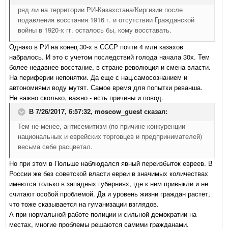
ряд ли на территории РИ-Казахстана/Киргизии после
подавления восстания 1916 г. и отсутствии Гражданской
войны в 1920-х гг. осталось бы, кому восставать.
Однако в РИ на конец 30-х в СССР почти 4 млн казахов
набралось. И это с учетом последствий голода начала 30х. Тем
более недавнее восстание, в стране революция и смена власти.
На периферии непонятки. Да еще с нац.самосознанием и
автономиями воду мутят. Самое время для попытки реванша.
Не важно сколько, важно - есть причины и повод.
В 7/26/2017, 6:57:32,
moscow_guest
сказал:
Тем не менее, антисемитизм (по причине конкуренции
национальных и еврейских торговцев и предпринимателей)
весьма себе расцветал.
Но при этом в Польше наблюдался явный переизбыток евреев. В
России же без советской власти евреи в значимых количествах
имеются только в западных губерниях, где к ним привыкли и не
считают особой проблемой. Да и уровень жизни граждан растет,
что тоже сказывается на гуманизации взглядов.
А при нормальной работе полиции и сильной демократии на
местах, многие проблемы решаются самими гражданами.