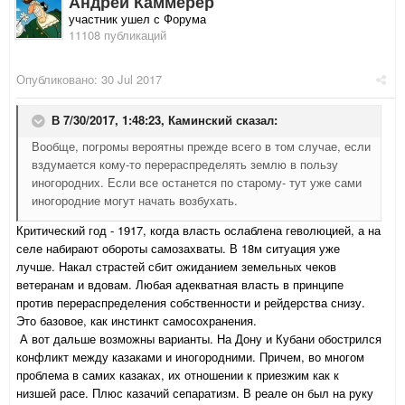
Андрей Каммерер
участник ушел с Форума
11108 публикаций
Опубликовано:
30 Jul 2017
В 7/30/2017, 1:48:23,
Каминский
сказал:
Вообще, погромы вероятны прежде всего в том случае, если
вздумается кому-то перераспределять землю в пользу
иногородних. Если все останется по старому- тут уже сами
иногородние могут начать возбухать.
Критический год - 1917, когда власть ослаблена геволюцией, а на
селе набирают обороты самозахваты. В 18м ситуация уже
лучше. Накал страстей сбит ожиданием земельных чеков
ветеранам и вдовам. Любая адекватная власть в принципе
против перераспределения собственности и рейдерства снизу.
Это базовое, как инстинкт самосохранения.
А вот дальше возможны варианты. На Дону и Кубани обострился
конфликт между казаками и иногородними. Причем, во многом
проблема в самих казаках, их отношении к приезжим как к
низшей расе. Плюс казачий сепаратизм. В реале он был на руку