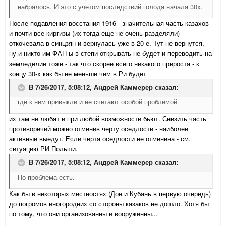
набралось. И это с учетом последствий голода начала 30х.
После подавления восстания 1916 - значительная часть казахов
и почти все киргизы (их тогда еще не очень разделяли)
откочевала в синцзян и вернулась уже в 20-е. Тут не вернутся,
ну и никто им ФАП-ы в степи открывать не будет и переводить на
земледелие тоже - так что скорее всего никакого прироста - к
концу 30-х как бы не меньше чем в Ри будет
В 7/26/2017, 5:08:12,
Андрей Каммерер
сказал:
где к ним привыкли и не считают особой проблемой
их там не любят и при любой возможности бьют. Снизить часть
противоречий можно отменив черту оседлости - наиболее
активные выедут. Если черта оседлости не отменена - см.
ситуацию РИ Польши.
В 7/26/2017, 5:08:12,
Андрей Каммерер
сказал:
Но проблема есть.
Как бы в некоторых местностях (Дон и Кубань в первую очередь)
до погромов иногородних со стороны казаков не дошло. Хотя бы
по тому, что они организованны и вооруженны...