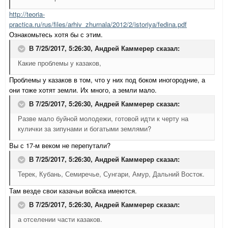
http://teoria-
practica.ru/rus/files/arhiv_zhurnala/2012/2/istoriya/fedina.pdf
Ознакомьтесь хотя бы с этим.
В 7/25/2017, 5:26:30,
Андрей Каммерер
сказал:
Какие проблемы у казаков,
Проблемы у казаков в том, что у них под боком иногородние, а
они тоже хотят земли. Их много, а земли мало.
В 7/25/2017, 5:26:30,
Андрей Каммерер
сказал:
Разве мало буйной молодежи, готовой идти к черту на
кулички за зипунами и богатыми землями?
Вы с 17-м веком не перепутали?
В 7/25/2017, 5:26:30,
Андрей Каммерер
сказал:
Терек, Кубань, Семиречье, Сунгари, Амур, Дальний Восток.
Там везде свои казачьи войска имеются.
В 7/25/2017, 5:26:30,
Андрей Каммерер
сказал:
а отселении части казаков.