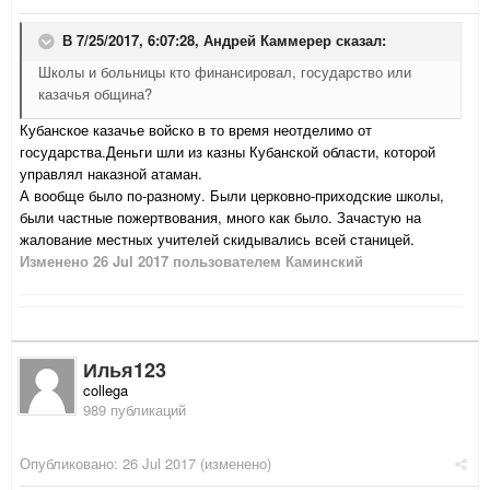
В 7/25/2017, 6:07:28,
Андрей Каммерер
сказал:
Школы и больницы кто финансировал, государство или
казачья община?
Кубанское казачье войско в то время неотделимо от
государства.Деньги шли из казны Кубанской области, которой
управлял наказной атаман.
А вообще было по-разному. Были церковно-приходские школы,
были частные пожертвования, много как было. Зачастую на
жалование местных учителей скидывались всей станицей.
Изменено
26 Jul 2017
пользователем Каминский
Илья123
collega
989 публикаций
Опубликовано:
26 Jul 2017
(изменено)