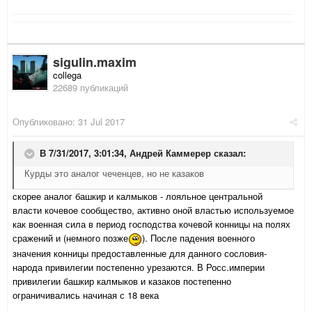
sigulin.maxim
collega
22689 публикаций
Опубликовано:
31 Jul 2017
В 7/31/2017, 3:01:34,
Андрей Каммерер
сказал:
Курды это аналог чеченцев, но не казаков
скорее аналог башкир и калмыков - лояльное центральной
власти кочевое сообщество, активно оной властью используемое
как военная сила в период господства кочевой конницы на полях
сражений и (немного позже
). После падения военного
значения конницы предоставленные для данного сословия-
народа привилегии постепенно урезаются. В Росс.империи
привилегии башкир калмыков и казаков постепенно
ограничивались начиная с 18 века