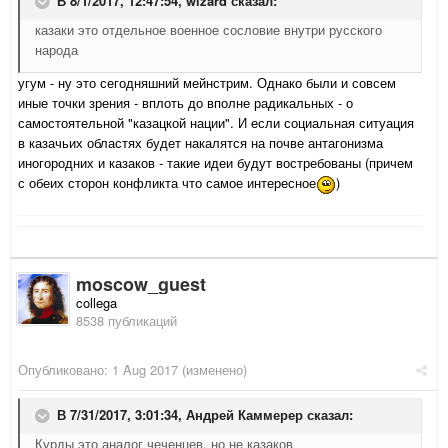
В 8/1/2017, 12:47:54,
wizard
сказал:
казаки это отдельное военное сословие внутри русского
народа
угум - ну это сегодняшний мейнстрим. Однако были и совсем
иные точки зрения - вплоть до вполне радикальных - о
самостоятельной "казацкой нации". И если социальная ситуация
в казачьих областях будет накалятся на почве антагонизма
иногородних и казаков - такие идеи будут востребованы (причем
с обеих сторон конфликта что самое интересное
)
moscow_guest
collega
8538 публикаций
Опубликовано:
1 Aug 2017
(изменено)
В 7/31/2017, 3:01:34,
Андрей Каммерер
сказал:
Курды это аналог чеченцев, но не казаков